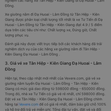
nghiệm các hãng Xe Tân Hiệp - Kiên Giang đi Đạ Huoai - Lâm
Đồng.
Xe giường nằm đi Đạ Huoai - Lâm Đồng từ Tân Hiệp - Kiên
Giang được phân loại chất lượng tốt nhất là xe Tư Tiến đi Đạ
Huoai - Lâm Đồng từ Tân Hiệp - Kiên Giang đạt 4.9 / 5 điểm
dựa trên các tiêu chí như: Chất lượng xe, Đúng giờ, Chất
lượng phục vụ.
Đánh giá này được viết trực tiếp bởi các khách hàng đã trải
nghiệm dịch vụ của các hãng xe giường nằm đi Tân Hiệp -
Kiên Giang Đạ Huoai - Lâm Đồng .
3. Giá vé xe Tân Hiệp - Kiên Giang Đạ Huoai - Lâm
Đồng
Hiện tại, theo cập nhật mới nhất của Vexere.com, giá vé xe
giường nằm tuyến Đạ Huoai - Lâm Đồng - Tân Hiệp - Kiên
Giang có mức giá dao động từ 598000 đồng - 650000 đồng.
Trong đó, nhà xe Tư Tiến có giá vé rẻ nhất, chỉ 598000 đồng.
Đặt vé xe Tân Hiệp - Kiên Giang Đạ Huoai - Lâm Đồng chính
hãng tại
Vexere.com
để có giá rẻ nhất, đảm bảo giữ chỗ 100%
và hỗ trợ đổi trả vé miễn phí. Tổng đài tư vấn, đặt vé và đổi