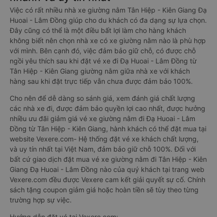
Việc có rất nhiều nhà xe giường nằm Tân Hiệp - Kiên Giang Đạ
Huoai - Lâm Đồng giúp cho du khách có đa dạng sự lựa chọn.
Đây cũng có thể là một điều bất lợi làm cho hàng khách
không biết nên chọn nhà xe có xe giường nằm nào là phù hợp
với mình. Bên cạnh đó, việc đảm bảo giữ chỗ, có được chỗ
ngồi yêu thích sau khi đặt vé xe đi Đạ Huoai - Lâm Đồng từ
Tân Hiệp - Kiên Giang giường nằm giữa nhà xe với khách
hàng sau khi đặt trực tiếp vẫn chưa được đảm bảo 100%.
Cho nên để dễ dàng so sánh giá, xem đánh giá chất lượng
các nhà xe đi, được đảm bảo quyền lợi cao nhất, được hưởng
nhiều ưu đãi giảm giá vé xe giường nằm đi Đạ Huoai - Lâm
Đồng từ Tân Hiệp - Kiên Giang, hành khách có thể đặt mua tại
website Vexere.com- Hệ thống đặt vé xe khách chất lượng,
và uy tín nhất tại Việt Nam, đảm bảo giữ chỗ 100%. Đối với
bất cứ giao dịch đặt mua vé xe giường nằm đi Tân Hiệp - Kiên
Giang Đạ Huoai - Lâm Đồng nào của quý khách tại trang web
Vexere.com đều được Vexere cam kết giải quyết sự cố. Chính
sách tặng coupon giảm giá hoặc hoàn tiền sẽ tùy theo từng
trường hợp sự việc.
Hướng dẫn đặt vé tại Vexere.com: