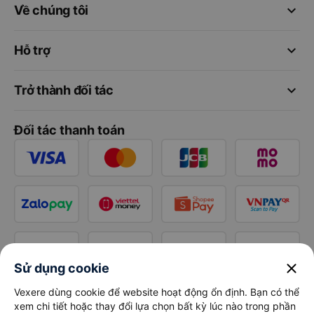
keyboard_arrow_down
Về chúng tôi
keyboard_arrow_down
Hỗ trợ
keyboard_arrow_down
Trở thành đối tác
Đối tác thanh toán
close
Sử dụng cookie
Vexere dùng cookie để website hoạt động ổn định. Bạn có thể
xem chi tiết hoặc thay đổi lựa chọn bất kỳ lúc nào trong phần