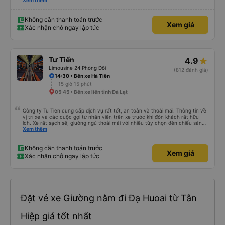
lần đầu tiên đi xe giường nằm với hai đứa trẻ nhỏ khá thú vị. Chúng tôi không
Xem thêm
chắc chắn khi nào xe sẽ dừng lại để nghỉ hoặc ăn uống. Tôi rất ngạc nhiên
khi xe dừng lại lúc nửa đêm ở Cần Thơ và mọi người xuống xe ăn. Khi đến
điểm dừng, họ đánh thức chúng tôi dậy và đảm bảo chúng tôi đã sẵn sàng.
Không cần thanh toán trước
Xem giá
Nhìn chung, đó là một trải nghiệm tốt. Mỗi giường đều có gối và chăn, và đủ
Xác nhận chỗ ngay lập tức
chỗ cho 1 người lớn và 1 trẻ em nằm thoải mái.
Tư Tiến
4.9
Limousine 24 Phòng Đôi
(812 đánh giá)
14:30 • Bến xe Hà Tiên
15 giờ 15 phút
05:45 • Bến xe liên tỉnh Đà Lạt
Công ty Tu Tien cung cấp dịch vụ rất tốt, an toàn và thoải mái. Thông tin về
vị trí xe và các cuộc gọi từ nhân viên trên xe trước khi đón khách rất hữu
ích. Xe rất sạch sẽ, giường ngủ thoải mái với nhiều tùy chọn đèn chiếu sáng
và cổng USB được đặt ở vị trí thuận tiện. Nhân viên rất lịch sự và xe đến
Xem thêm
điểm đến sớm hơn dự kiến. Cảm ơn!
Không cần thanh toán trước
Xem giá
Xác nhận chỗ ngay lập tức
Đặt vé xe Giường nằm đi Đạ Huoai từ Tân
Hiệp giá tốt nhất