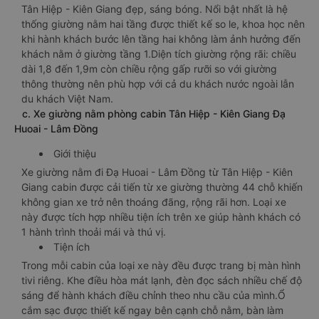
Tân Hiệp - Kiên Giang đẹp, sáng bóng. Nổi bật nhất là hệ
thống giường nằm hai tầng được thiết kế so le, khoa học nên
khi hành khách bước lên tầng hai không làm ảnh hưởng đến
khách nằm ở giường tầng 1.Diện tích giường rộng rãi: chiều
dài 1,8 đến 1,9m còn chiều rộng gấp rưỡi so với giường
thông thường nên phù hợp với cả du khách nước ngoài lẫn
du khách Việt Nam.
c. Xe giường nằm phòng cabin Tân Hiệp - Kiên Giang Đạ
Huoai - Lâm Đồng
Giới thiệu
Xe giường nằm đi Đạ Huoai - Lâm Đồng từ Tân Hiệp - Kiên
Giang cabin được cải tiến từ xe giường thường 44 chỗ khiến
không gian xe trở nên thoáng đãng, rộng rãi hơn. Loại xe
này được tích hợp nhiều tiện ích trên xe giúp hành khách có
1 hành trình thoải mái và thú vị.
Tiện ích
Trong mỗi cabin của loại xe này đều được trang bị màn hình
tivi riêng. Khe điều hòa mát lạnh, đèn đọc sách nhiều chế độ
sáng để hành khách điều chỉnh theo nhu cầu của mình.Ổ
cắm sạc được thiết kế ngay bên cạnh chỗ nằm, bàn làm