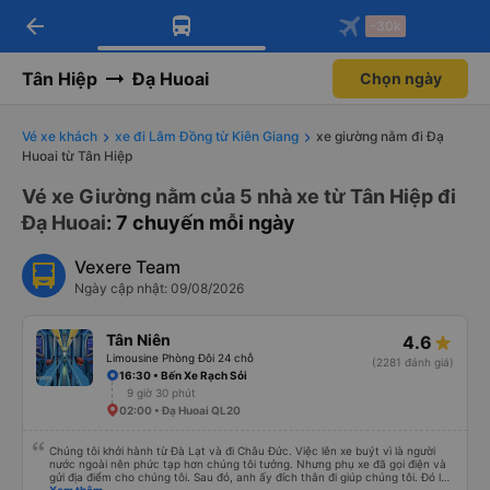
arrow_back
Tải app Vexere ngay!
Tải app Vexere
-30k
Mở app
Mở app
Nhận ưu đãi thành viên độc
-30k/ghế khi đặt vé máy bay qua
quyền
app
Tân Hiệp
Đạ Huoai
Chọn ngày
Vé xe khách
xe đi Lâm Đồng từ Kiên Giang
xe giường nằm đi Đạ
Huoai từ Tân Hiệp
Vé xe Giường nằm của 5 nhà xe từ Tân Hiệp đi
Đạ Huoai
: 7 chuyến mỗi ngày
Vexere Team
Ngày cập nhật: 09/08/2026
Tân Niên
4.6
Limousine Phòng Đôi 24 chỗ
(2281 đánh giá)
16:30 • Bến Xe Rạch Sỏi
9 giờ 30 phút
02:00 • Đạ Huoai QL20
Chúng tôi khởi hành từ Đà Lạt và đi Châu Đức. Việc lên xe buýt vì là người
nước ngoài nên phức tạp hơn chúng tôi tưởng. Nhưng phụ xe đã gọi điện và
gửi địa điểm cho chúng tôi. Sau đó, anh ấy đích thân đi giúp chúng tôi. Đó là