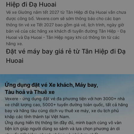
Hiệp đi Đạ Huoai
Vé xe Giường nằm tết 2027 từ Tân Hiệp đi Đạ Huoai vẫn chưa
được công bố. Vexere.com sẽ sớm thông báo cho các bạn
thông tin vé xe Tết 2027 bao gồm giá vé, lịch trình, ngày giờ
bán vé của các hãng xe khách đi tuyến đường Tân Hiệp - Đạ
Huoai và Đạ Huoai - Tân Hiệp ngay khi có thông tin từ các
hãng xe.
Đặt vé máy bay giá rẻ từ Tân Hiệp đi Đạ
Huoai
Ứng dụng đặt vé Xe khách, Máy bay,
Tàu hoả và Thuê xe
Vexere - ứng dụng đặt vé đa phương tiện với hơn 3000+ nhà
xe chất lượng cao, 5000+ tuyến đường toàn quốc, tất cả hãng
bay và hãng tàu cùng dịch vụ thuê xe máy, xe du lịch phủ
khắp các tỉnh thành tại Việt Nam.
Ứng dụng hiển thị thông tin đầy đủ, minh bạch cùng vô vàn
tiện ích giúp người dùng so sánh và lựa chọn phương án di