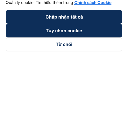
Quản lý cookie. Tìm hiểu thêm trong
Chính sách Cookie
.
Chấp nhận tất cả
Tùy chọn cookie
Từ chối
Theo dõi chúng tôi trên
Facebook
Tiktok
Youtube
Công ty TNHH Thương Mại Dịch Vụ Vexere
Địa chỉ đăng ký kinh doanh: 8C Chữ Đồng Tử, Phường Tân
Sơn Nhất, TP. Hồ Chí Minh, Việt Nam
Địa chỉ
:
Lầu 2, toà nhà H3 Circo Hoàng Diệu, 384 Hoàng Diệu,
Phường Khánh Hội, TP Hồ Chí Minh, Việt Nam
Tầng 3, toà nhà 101 Láng Hạ, 101 Láng Hạ, Phường Láng, TP.
Hà Nội, Việt Nam
Giấy chứng nhận ĐKKD số 0315133726 do Sở KH và ĐT TP.