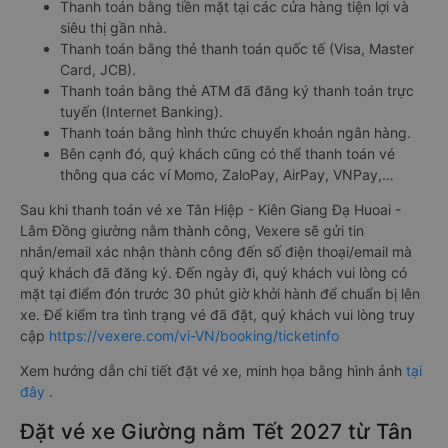
Thanh toán bằng tiền mặt tại các cửa hàng tiện lợi và
siêu thị gần nhà.
Thanh toán bằng thẻ thanh toán quốc tế (Visa, Master
Card, JCB).
Thanh toán bằng thẻ ATM đã đăng ký thanh toán trực
tuyến (Internet Banking).
Thanh toán bằng hình thức chuyển khoản ngân hàng.
Bên cạnh đó, quý khách cũng có thể thanh toán vé
thông qua các ví Momo, ZaloPay, AirPay, VNPay,…
Sau khi thanh toán vé xe Tân Hiệp - Kiên Giang Đạ Huoai -
Lâm Đồng giường nằm thành công, Vexere sẽ gửi tin
nhắn/email xác nhận thành công đến số điện thoại/email mà
quý khách đã đăng ký. Đến ngày đi, quý khách vui lòng có
mặt tại điểm đón trước 30 phút giờ khởi hành để chuẩn bị lên
xe. Để kiểm tra tình trạng vé đã đặt, quý khách vui lòng truy
cập
https://vexere.com/vi-VN/booking/ticketinfo
Xem hướng dẫn chi tiết đặt vé xe, minh họa bằng hình ảnh
tại
đây
.
Đặt vé xe Giường nằm Tết 2027 từ Tân