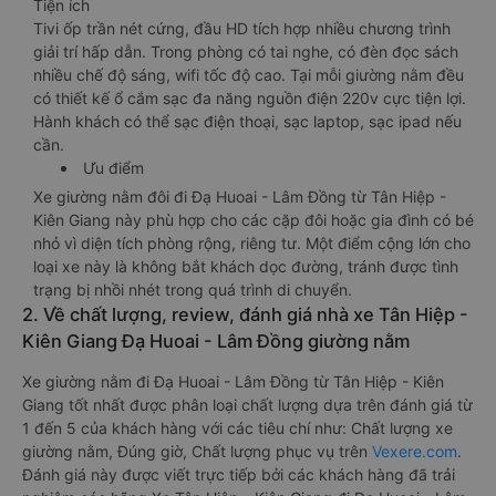
Tiện ích
Tivi ốp trần nét cứng, đầu HD tích hợp nhiều chương trình
giải trí hấp dẫn. Trong phòng có tai nghe, có đèn đọc sách
nhiều chế độ sáng, wifi tốc độ cao. Tại mỗi giường nằm đều
có thiết kế ổ cắm sạc đa năng nguồn điện 220v cực tiện lợi.
Hành khách có thể sạc điện thoại, sạc laptop, sạc ipad nếu
cần.
Ưu điểm
Xe giường nằm đôi đi Đạ Huoai - Lâm Đồng từ Tân Hiệp -
Kiên Giang này phù hợp cho các cặp đôi hoặc gia đình có bé
nhỏ vì diện tích phòng rộng, riêng tư. Một điểm cộng lớn cho
loại xe này là không bắt khách dọc đường, tránh được tình
trạng bị nhồi nhét trong quá trình di chuyển.
2. Về chất lượng, review, đánh giá nhà xe Tân Hiệp -
Kiên Giang Đạ Huoai - Lâm Đồng giường nằm
Xe giường nằm đi Đạ Huoai - Lâm Đồng từ Tân Hiệp - Kiên
Giang tốt nhất được phân loại chất lượng dựa trên đánh giá từ
1 đến 5 của khách hàng với các tiêu chí như: Chất lượng xe
giường nằm, Đúng giờ, Chất lượng phục vụ trên
Vexere.com
.
Đánh giá này được viết trực tiếp bởi các khách hàng đã trải