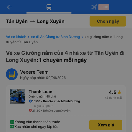
arrow_back
Tải app Vexere ngay!
Tải app Vexere
-30k
Mở app
Mở app
Nhận ưu đãi thành viên độc
-30k/ghế khi đặt vé máy bay qua
quyền
app
Tân Uyên
Long Xuyên
Chọn ngày
Vé xe khách
xe đi An Giang từ Bình Dương
xe giường nằm đi Long
Xuyên từ Tân Uyên
Vé xe Giường nằm của 4 nhà xe từ Tân Uyên đi
Long Xuyên
: 1 chuyến mỗi ngày
Vexere Team
Ngày cập nhật: 09/08/2026
Thanh Loan
4.5
Giường nằm 40 chỗ
(2 đánh giá)
15:00 • Bến Xe Khách Bình Dương
6 giờ 30 phút
21:30 • Bến Xe Long Xuyên
Không cần thanh toán trước
Xem giá
Xác nhận chỗ ngay lập tức