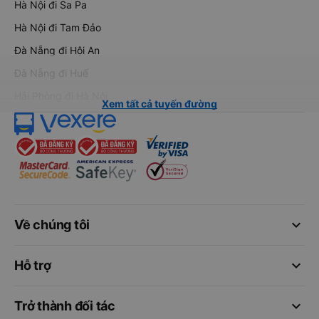
Hà Nội đi Sa Pa
Hà Nội đi Tam Đảo
Đà Nẵng đi Hội An
Đà Nẵng đi Huế
Hải Phòng đi Hà Nội
Xem tất cả tuyến đường
keyboard_arrow_down
Về chúng tôi
keyboard_arrow_down
Hỗ trợ
keyboard_arrow_down
Trở thành đối tác