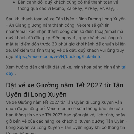
Bên cạnh đó, quý khách cũng có thể thanh toán vé
thông qua các ví Momo, ZaloPay, AirPay, VNPay,…
Sau khi thanh toán vé xe Tân Uyên - Bình Dương Long Xuyên
- An Giang giường nằm thành công, Vexere sẽ gửi tin
nhắn/email xác nhận thành công đến số điện thoại/email mà
quý khách đã đăng ký. Đến ngày đi, quý khách vui lòng có
mặt tại điểm đón trước 30 phút giờ khởi hành để chuẩn bị lên
xe. Để kiểm tra tình trạng vé đã đặt, quý khách vui lòng truy
cập
https://vexere.com/vi-VN/booking/ticketinfo
Xem hướng dẫn chi tiết đặt vé xe, minh họa bằng hình ảnh
tại
đây
.
Đặt vé xe Giường nằm Tết 2027 từ Tân
Uyên đi Long Xuyên
Vé xe Giường nằm tết 2027 từ Tân Uyên đi Long Xuyên vẫn
chưa được công bố. Vexere.com sẽ sớm thông báo cho các
bạn thông tin vé xe Tết 2027 bao gồm giá vé, lịch trình, ngày
giờ bán vé của các hãng xe khách đi tuyến đường Tân Uyên -
Long Xuyên và Long Xuyên - Tân Uyên ngay khi có thông tin
từ các hãng xe.