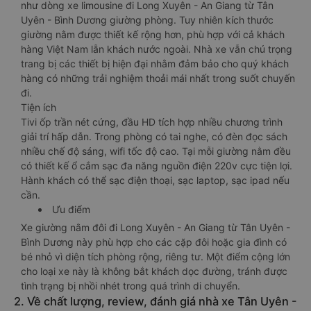
như dòng xe limousine đi Long Xuyên - An Giang từ Tân
Uyên - Bình Dương giường phòng. Tuy nhiên kích thước
giường nằm được thiết kế rộng hơn, phù hợp với cả khách
hàng Việt Nam lẫn khách nước ngoài. Nhà xe vẫn chú trọng
trang bị các thiết bị hiện đại nhằm đảm bảo cho quý khách
hàng có những trải nghiệm thoải mái nhất trong suốt chuyến
đi.
Tiện ích
Tivi ốp trần nét cứng, đầu HD tích hợp nhiều chương trình
giải trí hấp dẫn. Trong phòng có tai nghe, có đèn đọc sách
nhiều chế độ sáng, wifi tốc độ cao. Tại mỗi giường nằm đều
có thiết kế ổ cắm sạc đa năng nguồn điện 220v cực tiện lợi.
Hành khách có thể sạc điện thoại, sạc laptop, sạc ipad nếu
cần.
Ưu điểm
Xe giường nằm đôi đi Long Xuyên - An Giang từ Tân Uyên -
Bình Dương này phù hợp cho các cặp đôi hoặc gia đình có
bé nhỏ vì diện tích phòng rộng, riêng tư. Một điểm cộng lớn
cho loại xe này là không bắt khách dọc đường, tránh được
tình trạng bị nhồi nhét trong quá trình di chuyển.
2. Về chất lượng, review, đánh giá nhà xe Tân Uyên -