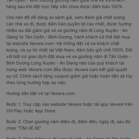
hàng sau khi đặt trực tiếp vẫn chưa được đảm bảo 100%.
Cho nên để dễ dàng so sánh giá, xem đánh giá chất lượng
các nhà xe đi, được đảm bảo quyền lợi cao nhất, được hưởng
nhiều ưu đãi giảm giá vé xe giường nằm đi Long Xuyên - An
Giang từ Tân Uyên - Bình Dương, hành khách có thể đặt mua
tại website Vexere.com- Hệ thống đặt vé xe khách chất
lượng, và uy tín nhất tại Việt Nam, đảm bảo giữ chỗ 100%. Đối
với bất cứ giao dịch đặt mua vé xe giường nằm đi Tân Uyên -
Bình Dương Long Xuyên - An Giang nào của quý khách tại
trang web Vexere.com đều được Vexere cam kết giải quyết
sự cố. Chính sách tặng coupon giảm giá hoặc hoàn tiền sẽ tùy
theo từng trường hợp sự việc.
Hướng dẫn đặt vé tại Vexere.com:
Bước 1: Truy cập vào website Vexere hoặc tải app Vexere trên
CH Play hoặc App Store.
Bước 2: Chọn giường nằm điểm đi, điểm đến, ngày đi, sau đó
chọn “TÌM VÉ XE”.
Bước 3: Chọn hãng xe đi Long Xuyên - An Giang từ Tân Uyên