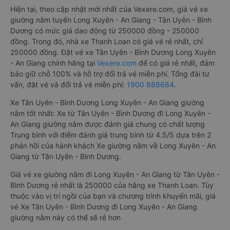
Hiện tại, theo cập nhật mới nhất của Vexere.com, giá vé xe
giường nằm tuyến Long Xuyên - An Giang - Tân Uyên - Bình
Dương có mức giá dao động từ 250000 đồng - 250000
đồng. Trong đó, nhà xe Thanh Loan có giá vé rẻ nhất, chỉ
250000 đồng. Đặt vé xe Tân Uyên - Bình Dương Long Xuyên
- An Giang chính hãng tại
Vexere.com
để có giá rẻ nhất, đảm
bảo giữ chỗ 100% và hỗ trợ đổi trả vé miễn phí. Tổng đài tư
vấn, đặt vé và đổi trả vé miễn phí:
1900 888684
.
Xe Tân Uyên - Bình Dương Long Xuyên - An Giang giường
nằm tốt nhất: Xe từ Tân Uyên - Bình Dương đi Long Xuyên -
An Giang giường nằm được đánh giá chung có chất lượng
Trung bình với điểm đánh giá trung bình từ 4.5/5 dựa trên 2
phản hồi của hành khách Xe giường nằm về Long Xuyên - An
Giang từ Tân Uyên - Bình Dương.
Giá vé xe giường nằm đi Long Xuyên - An Giang từ Tân Uyên -
Bình Dương rẻ nhất là 250000 của hãng xe Thanh Loan. Tùy
thuộc vào vị trí ngồi của bạn và chương trình khuyến mãi, giá
vé Xe Tân Uyên - Bình Dương đi Long Xuyên - An Giang
giường nằm này có thể sẽ rẻ hơn