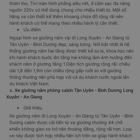
thơm tho, Tivi màn hình phẳng siêu nét, ổ cắm sạc đa năng
nguồn 220v có thể dùng chung cho nhiều thiết bị. Một số
hãng xe còn thiết kế thêm khoang chứa đồ rộng rãi nên
hành khách có thể mang theo nhiều hành lý cần thiết.
Ưu điểm
Ngoại hình xe giường nằm vip đi Long Xuyên - An Giang từ
Tân Uyên - Bình Dương đẹp, sáng bóng. Nổi bật nhất là hệ
thống giường nằm hai tầng được thiết kế so le, khoa học nên
khi hành khách bước lên tầng hai không làm ảnh hưởng đến
khách nằm ở giường tầng 1.Diện tích giường rộng rãi: chiều
dài 1,8 đến 1,9m còn chiều rộng gấp rưỡi so với giường
thông thường nên phù hợp với cả du khách nước ngoài lẫn
du khách Việt Nam.
c. Xe giường nằm phòng cabin Tân Uyên - Bình Dương Long
Xuyên - An Giang
Giới thiệu
Xe giường nằm đi Long Xuyên - An Giang từ Tân Uyên - Bình
Dương cabin được cải tiến từ xe giường thường 44 chỗ
khiến không gian xe trở nên thoáng đãng, rộng rãi hơn. Loại
xe này được tích hợp nhiều tiện ích trên xe giúp hành khách