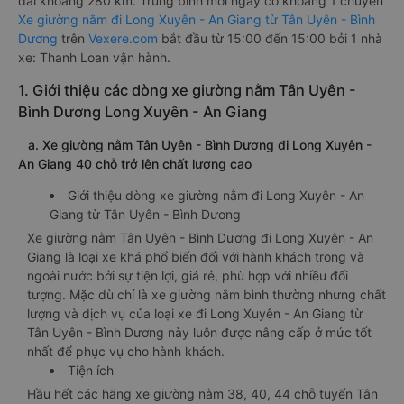
dài khoảng 280 km. Trung bình mỗi ngày có khoảng 1 chuyến
Xe giường nằm đi Long Xuyên - An Giang từ Tân Uyên - Bình
Dương
trên
Vexere.com
bắt đầu từ 15:00 đến 15:00 bởi 1 nhà
xe: Thanh Loan vận hành.
1. Giới thiệu các dòng xe giường nằm Tân Uyên -
Bình Dương Long Xuyên - An Giang
a. Xe giường nằm Tân Uyên - Bình Dương đi Long Xuyên -
An Giang 40 chỗ trở lên chất lượng cao
Giới thiệu dòng xe giường nằm đi Long Xuyên - An
Giang từ Tân Uyên - Bình Dương
Xe giường nằm Tân Uyên - Bình Dương đi Long Xuyên - An
Giang là loại xe khá phổ biến đối với hành khách trong và
ngoài nước bởi sự tiện lợi, giá rẻ, phù hợp với nhiều đối
tượng. Mặc dù chỉ là xe giường nằm bình thường nhưng chất
lượng và dịch vụ của loại xe đi Long Xuyên - An Giang từ
Tân Uyên - Bình Dương này luôn được nâng cấp ở mức tốt
nhất để phục vụ cho hành khách.
Tiện ích
Hầu hết các hãng xe giường nằm 38, 40, 44 chỗ tuyến Tân