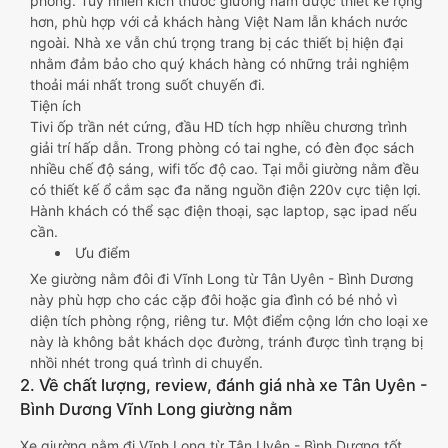
phòng. Tuy nhiên kích thước giường nằm được thiết kế rộng
hơn, phù hợp với cả khách hàng Việt Nam lẫn khách nước
ngoài. Nhà xe vẫn chú trọng trang bị các thiết bị hiện đại
nhằm đảm bảo cho quý khách hàng có những trải nghiệm
thoải mái nhất trong suốt chuyến đi.
Tiện ích
Tivi ốp trần nét cứng, đầu HD tích hợp nhiều chương trình
giải trí hấp dẫn. Trong phòng có tai nghe, có đèn đọc sách
nhiều chế độ sáng, wifi tốc độ cao. Tại mỗi giường nằm đều
có thiết kế ổ cắm sạc đa năng nguồn điện 220v cực tiện lợi.
Hành khách có thể sạc điện thoại, sạc laptop, sạc ipad nếu
cần.
Ưu điểm
Xe giường nằm đôi đi Vĩnh Long từ Tân Uyên - Bình Dương
này phù hợp cho các cặp đôi hoặc gia đình có bé nhỏ vì
diện tích phòng rộng, riêng tư. Một điểm cộng lớn cho loại xe
này là không bắt khách dọc đường, tránh được tình trạng bị
nhồi nhét trong quá trình di chuyển.
2. Về chất lượng, review, đánh giá nhà xe Tân Uyên -
Bình Dương Vĩnh Long giường nằm
Xe giường nằm đi Vĩnh Long từ Tân Uyên - Bình Dương tốt