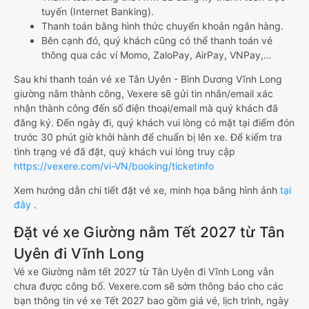
tuyến (Internet Banking).
Thanh toán bằng hình thức chuyển khoản ngân hàng.
Bên cạnh đó, quý khách cũng có thể thanh toán vé
thông qua các ví Momo, ZaloPay, AirPay, VNPay,…
Sau khi thanh toán vé xe Tân Uyên - Bình Dương Vĩnh Long
giường nằm thành công, Vexere sẽ gửi tin nhắn/email xác
nhận thành công đến số điện thoại/email mà quý khách đã
đăng ký. Đến ngày đi, quý khách vui lòng có mặt tại điểm đón
trước 30 phút giờ khởi hành để chuẩn bị lên xe. Để kiểm tra
tình trạng vé đã đặt, quý khách vui lòng truy cập
https://vexere.com/vi-VN/booking/ticketinfo
Xem hướng dẫn chi tiết đặt vé xe, minh họa bằng hình ảnh
tại
đây
.
Đặt vé xe Giường nằm Tết 2027 từ Tân
Uyên đi Vĩnh Long
Vé xe Giường nằm tết 2027 từ Tân Uyên đi Vĩnh Long vẫn
chưa được công bố. Vexere.com sẽ sớm thông báo cho các
bạn thông tin vé xe Tết 2027 bao gồm giá vé, lịch trình, ngày