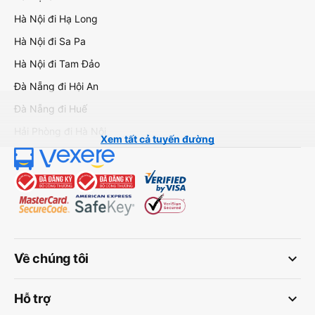
Hà Nội đi Hạ Long
Hà Nội đi Sa Pa
Hà Nội đi Tam Đảo
Đà Nẵng đi Hội An
Đà Nẵng đi Huế
Hải Phòng đi Hà Nội
Xem tất cả tuyến đường
keyboard_arrow_down
Về chúng tôi
keyboard_arrow_down
Hỗ trợ