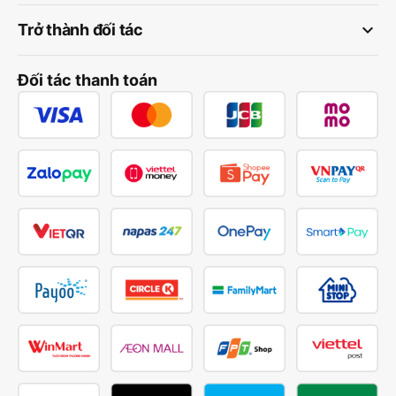
keyboard_arrow_down
Trở thành đối tác
Đối tác thanh toán