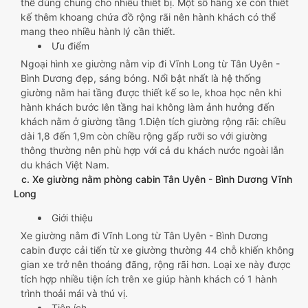
thể dùng chung cho nhiều thiết bị. Một số hãng xe còn thiết
kế thêm khoang chứa đồ rộng rãi nên hành khách có thể
mang theo nhiều hành lý cần thiết.
Ưu điểm
Ngoại hình xe giường nằm vip đi Vĩnh Long từ Tân Uyên -
Bình Dương đẹp, sáng bóng. Nổi bật nhất là hệ thống
giường nằm hai tầng được thiết kế so le, khoa học nên khi
hành khách bước lên tầng hai không làm ảnh hưởng đến
khách nằm ở giường tầng 1.Diện tích giường rộng rãi: chiều
dài 1,8 đến 1,9m còn chiều rộng gấp rưỡi so với giường
thông thường nên phù hợp với cả du khách nước ngoài lẫn
du khách Việt Nam.
c. Xe giường nằm phòng cabin Tân Uyên - Bình Dương Vĩnh
Long
Giới thiệu
Xe giường nằm đi Vĩnh Long từ Tân Uyên - Bình Dương
cabin được cải tiến từ xe giường thường 44 chỗ khiến không
gian xe trở nên thoáng đãng, rộng rãi hơn. Loại xe này được
tích hợp nhiều tiện ích trên xe giúp hành khách có 1 hành
trình thoải mái và thú vị.
Tiện ích