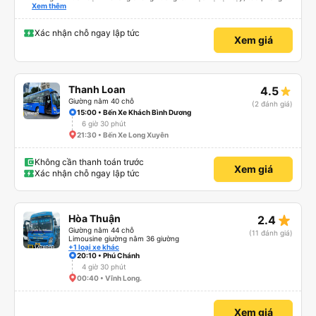
nghiêm cẩn, hiếm thấy giữa thời buổi kim tiền vội vã. Xã hội loạn đạo. Xin gửi
Xem thêm
lời tán dương chân thành, kính chúc nhà xe ngày một hưng thịnh, vạn lộ bình
an.”
Xác nhận chỗ ngay lập tức
Xem giá
Thanh Loan
4.5
Giường nằm 40 chỗ
(2 đánh giá)
15:00 • Bến Xe Khách Bình Dương
6 giờ 30 phút
21:30 • Bến Xe Long Xuyên
Không cần thanh toán trước
Xem giá
Xác nhận chỗ ngay lập tức
star_rate
Hòa Thuận
2.4
Giường nằm 44 chỗ
(11 đánh giá)
Limousine giường nằm 36 giường
+1 loại xe khác
20:10 • Phú Chánh
4 giờ 30 phút
00:40 • Vĩnh Long.
Xem giá