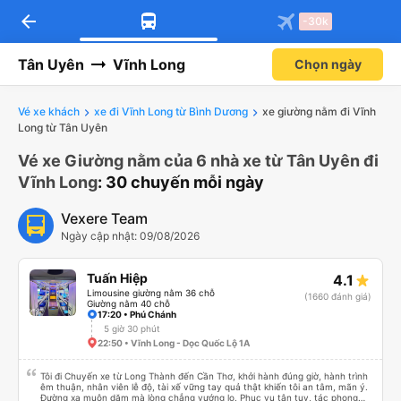
arrow_back
-30k
Tân Uyên
Vĩnh Long
Chọn ngày
Vé xe khách
xe đi Vĩnh Long từ Bình Dương
xe giường nằm đi Vĩnh
Long từ Tân Uyên
Vé xe Giường nằm của 6 nhà xe từ Tân Uyên đi
Vĩnh Long
: 30 chuyến mỗi ngày
Vexere Team
Ngày cập nhật: 09/08/2026
Tuấn Hiệp
4.1
Limousine giường nằm 36 chỗ
(1660 đánh giá)
Giường nằm 40 chỗ
17:20 • Phú Chánh
5 giờ 30 phút
22:50 • Vĩnh Long - Dọc Quốc Lộ 1A
Tôi đi Chuyến xe từ Long Thành đến Cần Thơ, khởi hành đúng giờ, hành trình
êm thuận, nhân viên lễ độ, tài xế vững tay quả thật khiến tôi an tâm, mãn ý.
Đường xa muôn dặm mà lòng chẳng vướng lo. Phục vụ tận tụy, tác phong