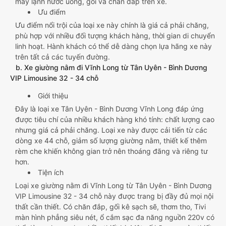
máy lạnh nước uống, gối và chăn đắp trên xe.
Ưu điểm
Ưu điểm nổi trội của loại xe này chính là giá cả phải chăng,
phù hợp với nhiều đối tượng khách hàng, thời gian di chuyển
linh hoạt. Hành khách có thể dễ dàng chọn lựa hãng xe này
trên tất cả các tuyến đường.
b. Xe giường nằm đi Vĩnh Long từ Tân Uyên - Bình Dương
VIP Limousine 32 - 34 chỗ
Giới thiệu
Đây là loại xe Tân Uyên - Bình Dương Vĩnh Long đáp ứng
được tiêu chí của nhiều khách hàng khó tính: chất lượng cao
nhưng giá cả phải chăng. Loại xe này được cải tiến từ các
dòng xe 44 chỗ, giảm số lượng giường nằm, thiết kế thêm
rèm che khiến không gian trở nên thoáng đãng và riêng tư
hơn.
Tiện ích
Loại xe giường nằm đi Vĩnh Long từ Tân Uyên - Bình Dương
VIP Limousine 32 - 34 chỗ này được trang bị đầy đủ mọi nội
thất cần thiết. Có chăn đắp, gối kê sạch sẽ, thơm tho, Tivi
màn hình phẳng siêu nét, ổ cắm sạc đa năng nguồn 220v có