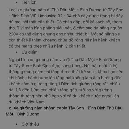
Tiện ích
Loại xe giường nằm đi Thủ Dầu Một - Bình Dương từ Tây Sơn
- Bình Định VIP Limousine 32 - 34 chỗ này được trang bị đầy
đủ mọi nội thất cần thiết. Có chăn đắp, gối kê sạch sẽ, thơm
tho, Tivi màn hình phẳng siêu nét, ổ cắm sạc đa năng nguồn
220v có thể dùng chung cho nhiều thiết bị. Một số hãng xe
còn thiết kế thêm khoang chứa đồ rộng rãi nên hành khách
có thể mang theo nhiều hành lý cần thiết.
Ưu điểm
Ngoại hình xe giường nằm vip đi Thủ Dầu Một - Bình Dương
từ Tây Sơn - Bình Định đẹp, sáng bóng. Nổi bật nhất là hệ
thống giường nằm hai tầng được thiết kế so le, khoa học nên
khi hành khách bước lên tầng hai không làm ảnh hưởng đến
khách nằm ở giường tầng 1.Diện tích giường rộng rãi: chiều
dài 1,8 đến 1,9m còn chiều rộng gấp rưỡi so với giường
thông thường nên phù hợp với cả du khách nước ngoài lẫn
du khách Việt Nam.
c. Xe giường nằm phòng cabin Tây Sơn - Bình Định Thủ Dầu
Một - Bình Dương
Giới thiệu