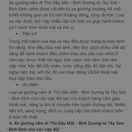
Xe giường nằm đi Thủ Dầu Một - Bình Dương từ Tây Sơn -
Bình Định cabin được cải tiến từ xe giường thường 44 chỗ
khiến không gian xe trở nên thoáng đãng, rộng rãi hơn. Loại
xe này được tích hợp nhiều tiện ích trên xe giúp hành khách
có 1 hành trình thoải mái và thú vị.
Tiện ích
Trong mỗi cabin của loại xe này đều được trang bị màn hình
tivi riêng. Khe điều hòa mát lạnh, đèn đọc sách nhiều chế độ
sáng để hành khách điều chỉnh theo nhu cầu của mình.Ổ
cắm sạc được thiết kế ngay bên cạnh chỗ nằm, bàn làm
việc mini, hộc để cốc chén, nước uống đầy đủ tiện ích. Tai
nghe hiện đại, wifi tốc độ cao hoạt động 24/24 thoải mái
truy cập theo nhu cầu.
Ưu điểm
Loại xe giường nằm đi Thủ Dầu Một - Bình Dương từ Tây Sơn
- Bình Định cho các cặp đôi tạo cho khách hàng cảm giác
thoải mái, riêng tư khi di chuyển trên tuyến đường dài. Nhiều
tiện ích, sang trọng, dịch vụ cung cấp cho hành khách luôn
ở mức tốt nhất.
d. Xe giường nằm đi Thủ Dầu Một - Bình Dương từ Tây Sơn
- Bình Định cho các cặp đôi