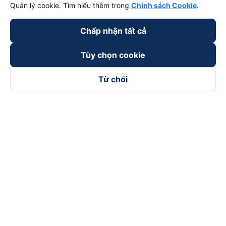
Quản lý cookie. Tìm hiểu thêm trong
Chính sách Cookie
.
Chấp nhận tất cả
Tùy chọn cookie
Từ chối
Theo dõi chúng tôi trên
Facebook
Tiktok
Youtube
Công ty TNHH Thương Mại Dịch Vụ Vexere
Địa chỉ đăng ký kinh doanh: 8C Chữ Đồng Tử, Phường Tân
Sơn Nhất, TP. Hồ Chí Minh, Việt Nam
Địa chỉ
:
Lầu 2, toà nhà H3 Circo Hoàng Diệu, 384 Hoàng Diệu,
Phường Khánh Hội, TP Hồ Chí Minh, Việt Nam
Tầng 3, toà nhà 101 Láng Hạ, 101 Láng Hạ, Phường Láng, TP.
Hà Nội, Việt Nam
Giấy chứng nhận ĐKKD số 0315133726 do Sở KH và ĐT TP.