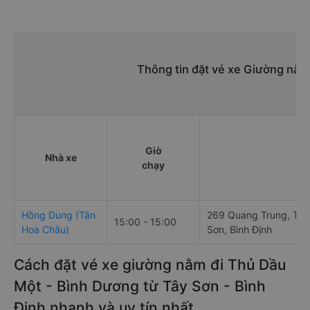
Thông tin đặt vé xe Giường nằm
Giờ
Nhà xe
Đi
chạy
Hồng Dung (Tân
269 Quang Trung, Thị 
15:00 - 15:00
Hoa Châu)
Sơn, Bình Định
Cách đặt vé xe giường nằm đi Thủ Dầu
Một - Bình Dương từ Tây Sơn - Bình
Định nhanh và uy tín nhất