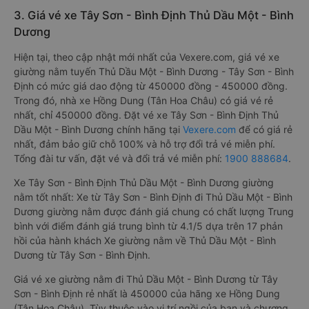
3. Giá vé xe Tây Sơn - Bình Định Thủ Dầu Một - Bình
Dương
Hiện tại, theo cập nhật mới nhất của Vexere.com, giá vé xe
giường nằm tuyến Thủ Dầu Một - Bình Dương - Tây Sơn - Bình
Định có mức giá dao động từ 450000 đồng - 450000 đồng.
Trong đó, nhà xe Hồng Dung (Tân Hoa Châu) có giá vé rẻ
nhất, chỉ 450000 đồng. Đặt vé xe Tây Sơn - Bình Định Thủ
Dầu Một - Bình Dương chính hãng tại
Vexere.com
để có giá rẻ
nhất, đảm bảo giữ chỗ 100% và hỗ trợ đổi trả vé miễn phí.
Tổng đài tư vấn, đặt vé và đổi trả vé miễn phí:
1900 888684
.
Xe Tây Sơn - Bình Định Thủ Dầu Một - Bình Dương giường
nằm tốt nhất: Xe từ Tây Sơn - Bình Định đi Thủ Dầu Một - Bình
Dương giường nằm được đánh giá chung có chất lượng Trung
bình với điểm đánh giá trung bình từ 4.1/5 dựa trên 17 phản
hồi của hành khách Xe giường nằm về Thủ Dầu Một - Bình
Dương từ Tây Sơn - Bình Định.
Giá vé xe giường nằm đi Thủ Dầu Một - Bình Dương từ Tây
Sơn - Bình Định rẻ nhất là 450000 của hãng xe Hồng Dung
(Tân Hoa Châu). Tùy thuộc vào vị trí ngồi của bạn và chương