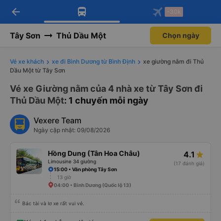
arrow_back
Tải app Vexere ngay!
Tải app Vexere
-30k
Mở app
Mở app
Nhận ưu đãi thành viên độc
-30k/ghế khi đặt vé máy bay qua
quyền
app
Tây Sơn
Thủ Dầu Một
Chọn ngày
Vé xe khách
xe đi Bình Dương từ Bình Định
xe giường nằm đi Thủ
Dầu Một từ Tây Sơn
Vé xe Giường nằm của 4 nhà xe từ Tây Sơn đi
Thủ Dầu Một
: 1 chuyến mỗi ngày
Vexere Team
Ngày cập nhật: 09/08/2026
Hồng Dung (Tân Hoa Châu)
4.1
Limousine 34 giường
(17 đánh giá)
15:00 • Văn phòng Tây Sơn
13 giờ
04:00 • Bình Dương (Quốc lộ 13)
Bác tài và lơ xe rất vui vẻ.