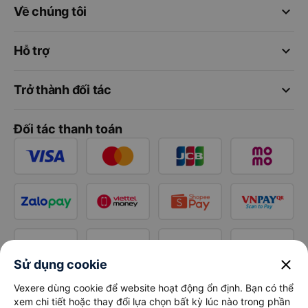
keyboard_arrow_down
Về chúng tôi
keyboard_arrow_down
Hỗ trợ
keyboard_arrow_down
Trở thành đối tác
Đối tác thanh toán
close
Sử dụng cookie
Vexere dùng cookie để website hoạt động ổn định. Bạn có thể
xem chi tiết hoặc thay đổi lựa chọn bất kỳ lúc nào trong phần