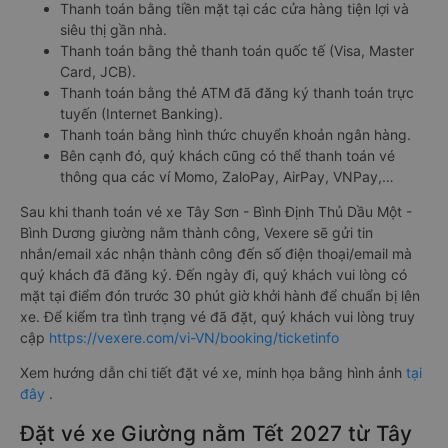
Thanh toán bằng tiền mặt tại các cửa hàng tiện lợi và
siêu thị gần nhà.
Thanh toán bằng thẻ thanh toán quốc tế (Visa, Master
Card, JCB).
Thanh toán bằng thẻ ATM đã đăng ký thanh toán trực
tuyến (Internet Banking).
Thanh toán bằng hình thức chuyển khoản ngân hàng.
Bên cạnh đó, quý khách cũng có thể thanh toán vé
thông qua các ví Momo, ZaloPay, AirPay, VNPay,…
Sau khi thanh toán vé xe Tây Sơn - Bình Định Thủ Dầu Một -
Bình Dương giường nằm thành công, Vexere sẽ gửi tin
nhắn/email xác nhận thành công đến số điện thoại/email mà
quý khách đã đăng ký. Đến ngày đi, quý khách vui lòng có
mặt tại điểm đón trước 30 phút giờ khởi hành để chuẩn bị lên
xe. Để kiểm tra tình trạng vé đã đặt, quý khách vui lòng truy
cập
https://vexere.com/vi-VN/booking/ticketinfo
Xem hướng dẫn chi tiết đặt vé xe, minh họa bằng hình ảnh
tại
đây
.
Đặt vé xe Giường nằm Tết 2027 từ Tây