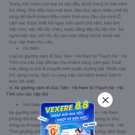
Trong mỗi cabin của loại xe này đều được trang bị màn hình
tivi riêng. Khe điều hòa mát lạnh, đèn đọc sách nhiều chế độ
sáng để hành khách điều chỉnh theo nhu cầu của mình.Ổ
cắm sạc được thiết kế ngay bên cạnh chỗ nằm, bàn làm
việc mini, hộc để cốc chén, nước uống đầy đủ tiện ích. Tai
nghe hiện đại, wifi tốc độ cao hoạt động 24/24 thoải mái
truy cập theo nhu cầu.
Ưu điểm
Loại xe giường nằm đi Duy Tiên - Hà Nam từ Thạch Hà - Hà
Tĩnh cho các cặp đôi tạo cho khách hàng cảm giác thoải
mái, riêng tư khi di chuyển trên tuyến đường dài. Nhiều tiện
ích, sang trọng, dịch vụ cung cấp cho hành khách luôn ở
mức tốt nhất.
d. Xe giường nằm đi Duy Tiên - Hà Nam từ Thạch Hà - Hà
Tĩnh cho các cặp đôi
Giới thiệu
Xe giường nằm Thạch Hà - Hà Tĩnh Duy Tiên - Hà Nam
phòng đôi limousine là dòng xe có thiết kế tương tự như
dòng xe limousine đi Duy Tiên - Hà Nam từ Thạch Hà - Hà
Tĩnh giường phòng. Tuy nhiên kích thước giường nằm được