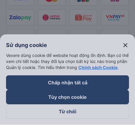
close
Sử dụng cookie
Vexere dùng cookie để website hoạt động ổn định. Bạn có thể
xem chi tiết hoặc thay đổi lựa chọn bất kỳ lúc nào trong phần
Quản lý cookie. Tìm hiểu thêm trong
Chính sách Cookie
.
Chấp nhận tất cả
Tùy chọn cookie
Từ chối
Theo dõi chúng tôi trên
Facebook
Tiktok
Youtube