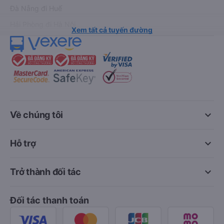
Đà Nẵng đi Huế
Hải Phòng đi Hà Nội
Xem tất cả tuyến đường
keyboard_arrow_down
Về chúng tôi
keyboard_arrow_down
Hỗ trợ
keyboard_arrow_down
Trở thành đối tác
Đối tác thanh toán