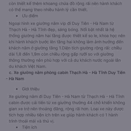
còn thiết kế thêm khoang chứa đồ rộng rãi nên hành khách
có thể mang theo nhiều hành lý cần thiết.
Ưu điểm
Ngoại hình xe giường nằm vip đi Duy Tiên - Hà Nam từ
Thạch Hà - Hà Tĩnh đẹp, sáng bóng. Nổi bật nhất là hệ
thống giường nằm hai tầng được thiết kế so le, khoa học nên
khi hành khách bước lên tầng hai không làm ảnh hưởng đến
khách nằm ở giường tầng 1.Diện tích giường rộng rãi: chiều
dài 1,8 đến 1,9m còn chiều rộng gấp rưỡi so với giường
thông thường nên phù hợp với cả du khách nước ngoài lẫn
du khách Việt Nam.
c. Xe giường nằm phòng cabin Thạch Hà - Hà Tĩnh Duy Tiên
- Hà Nam
Giới thiệu
Xe giường nằm đi Duy Tiên - Hà Nam từ Thạch Hà - Hà Tĩnh
cabin được cải tiến từ xe giường thường 44 chỗ khiến không
gian xe trở nên thoáng đãng, rộng rãi hơn. Loại xe này được
tích hợp nhiều tiện ích trên xe giúp hành khách có 1 hành
trình thoải mái và thú vị.
Tiện ích