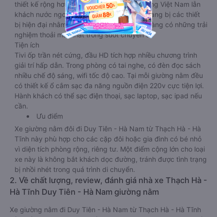
thiết kế rộng hơn, phù hợp với cả khách hàng Việt Nam lẫn
khách nước ngoài. Nhà xe vẫn chú trọng trang bị các thiết
bị hiện đại nhằm đảm bảo cho quý khách hàng có những trải
nghiệm thoải mái nhất trong suốt chuyến đi.
Tiện ích
Tivi ốp trần nét cứng, đầu HD tích hợp nhiều chương trình
giải trí hấp dẫn. Trong phòng có tai nghe, có đèn đọc sách
nhiều chế độ sáng, wifi tốc độ cao. Tại mỗi giường nằm đều
có thiết kế ổ cắm sạc đa năng nguồn điện 220v cực tiện lợi.
Hành khách có thể sạc điện thoại, sạc laptop, sạc ipad nếu
cần.
Ưu điểm
Xe giường nằm đôi đi Duy Tiên - Hà Nam từ Thạch Hà - Hà
Tĩnh này phù hợp cho các cặp đôi hoặc gia đình có bé nhỏ
vì diện tích phòng rộng, riêng tư. Một điểm cộng lớn cho loại
xe này là không bắt khách dọc đường, tránh được tình trạng
bị nhồi nhét trong quá trình di chuyển.
2. Về chất lượng, review, đánh giá nhà xe Thạch Hà -
Hà Tĩnh Duy Tiên - Hà Nam giường nằm
Xe giường nằm đi Duy Tiên - Hà Nam từ Thạch Hà - Hà Tĩnh