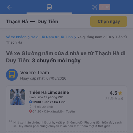
arrow_back
Tải app Vexere ngay!
Tải app Vexere
-30k
Mở app
Mở app
Nhận ưu đãi thành viên độc
-30k/ghế khi đặt vé máy bay qua
quyền
app
Thạch Hà
Duy Tiên
Chọn ngày
Vé xe khách
xe đi Hà Nam từ Hà Tĩnh
xe giường nằm đi Duy Tiên từ
Thạch Hà
Vé xe Giường nằm của 4 nhà xe từ Thạch Hà đi
Duy Tiên
: 3 chuyến mỗi ngày
Vexere Team
Ngày cập nhật: 07/08/2026
Thiên Hà Limousine
4.5
Limousine 19 phòng VIP
(71 đánh giá)
22:00 • Bến xe Hà Tĩnh
6 giờ 20 phút
04:20 • Cây xăng Liêm Tuyền
Nhà xe thân thiện, nhiệt tình, xuất phát đúng giờ. Phương tiện hiện đại, sạch
sẽ. Tuy nhiên phải trung chuyển 2 lần nên mất thêm một ít thời gian.