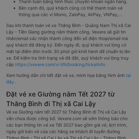
Thanh toán bằng hình thức chuyển khoản ngân hàng.
Bên cạnh đó, quý khách cũng có thể thanh toán vé
thông qua các ví Momo, ZaloPay, AirPay, VNPay,…
Sau khi thanh toán vé xe Thăng Bình - Quảng Nam Thị xã Cai
Lậy - Tiền Giang giường nằm thành công, Vexere sẽ gửi tin
nhắn/email xác nhận thành công đến số điện thoại/email mà
quý khách đã đăng ký. Đến ngày đi, quý khách vui lòng có
mặt tại điểm đón trước 30 phút giờ khởi hành để chuẩn bị lên
xe. Để kiểm tra tình trạng vé đã đặt, quý khách vui lòng truy
cập
https://vexere.com/vi-VN/booking/ticketinfo
Xem hướng dẫn chi tiết đặt vé xe, minh họa bằng hình ảnh
tại
đây
.
Đặt vé xe Giường nằm Tết 2027 từ
Thăng Bình đi Thị xã Cai Lậy
Vé xe Giường nằm tết 2027 từ Thăng Bình đi Thị xã Cai Lậy
vẫn chưa được công bố. Vexere.com sẽ sớm thông báo cho
các bạn thông tin vé xe Tết 2027 bao gồm giá vé, lịch trình,
ngày giờ bán vé của các hãng xe khách đi tuyến đường
Thăng Bình - Thị xã Cai Lậy và Thị xã Cai Lậy - Thăng Bình