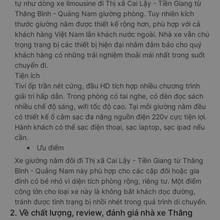
tự như dòng xe limousine đi Thị xã Cai Lậy - Tiền Giang từ
Thăng Bình - Quảng Nam giường phòng. Tuy nhiên kích
thước giường nằm được thiết kế rộng hơn, phù hợp với cả
khách hàng Việt Nam lẫn khách nước ngoài. Nhà xe vẫn chú
trọng trang bị các thiết bị hiện đại nhằm đảm bảo cho quý
khách hàng có những trải nghiệm thoải mái nhất trong suốt
chuyến đi.
Tiện ích
Tivi ốp trần nét cứng, đầu HD tích hợp nhiều chương trình
giải trí hấp dẫn. Trong phòng có tai nghe, có đèn đọc sách
nhiều chế độ sáng, wifi tốc độ cao. Tại mỗi giường nằm đều
có thiết kế ổ cắm sạc đa năng nguồn điện 220v cực tiện lợi.
Hành khách có thể sạc điện thoại, sạc laptop, sạc ipad nếu
cần.
Ưu điểm
Xe giường nằm đôi đi Thị xã Cai Lậy - Tiền Giang từ Thăng
Bình - Quảng Nam này phù hợp cho các cặp đôi hoặc gia
đình có bé nhỏ vì diện tích phòng rộng, riêng tư. Một điểm
cộng lớn cho loại xe này là không bắt khách dọc đường,
tránh được tình trạng bị nhồi nhét trong quá trình di chuyển.
2. Về chất lượng, review, đánh giá nhà xe Thăng