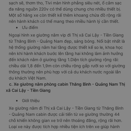
sạch sẽ, thơm tho, Tivi màn hình phẳng siêu nét, ổ cắm sạc
đa năng nguồn 220v có thể dùng chung cho nhiều thiết bị.
Một số hãng xe còn thiết kế thêm khoang chứa đồ rộng rãi
nên hành khách có thể mang theo nhiều hành lý cần thiết.
Ưu điểm
Ngoại hình xe giường nằm vip đi Thị xã Cai Lậy - Tiền Giang
từ Thăng Bình - Quảng Nam đẹp, sáng bóng. Nổi bật nhất là
hệ thống giường nằm hai tầng được thiết kế so le, khoa học
nên khi hành khách bước lên tầng hai không làm ảnh hưởng
đến khách nằm ở giường tầng 1.Diện tích giường rộng rãi:
chiều dài 1,8 đến 1,9m còn chiều rộng gấp rưỡi so với giường
thông thường nên phù hợp với cả du khách nước ngoài lẫn
du khách Việt Nam.
c. Xe giường nằm phòng cabin Thăng Bình - Quảng Nam Thị
xã Cai Lậy - Tiền Giang
Giới thiệu
Xe giường nằm đi Thị xã Cai Lậy - Tiền Giang từ Thăng Bình
- Quảng Nam cabin được cải tiến từ xe giường thường 44
chỗ khiến không gian xe trở nên thoáng đãng, rộng rãi hơn.
Loại xe này được tích hợp nhiều tiện ích trên xe giúp hành