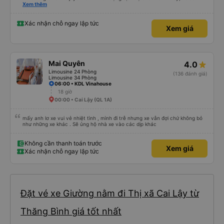
hộ và giới thiệu cho người thân sử dụng dịch vụ của nhà xe này
Xem thêm
Xác nhận chỗ ngay lập tức
Xem giá
Mai Quyên
4.0
Limousine 24 Phòng
(136 đánh giá)
Limousine 34 Phòng
06:00 • KDL Vinahouse
18 giờ
00:00 • Cai Lậy (QL 1A)
mấy anh lơ xe vui vẻ nhiệt tình , mình đi trễ nhưng xe vẫn đợi chứ không bỏ
như những xe khác . Sẽ ủng hộ nhà xe vào các dịp khác
Không cần thanh toán trước
Xem giá
Xác nhận chỗ ngay lập tức
Đặt vé xe Giường nằm đi Thị xã Cai Lậy từ
Thăng Bình giá tốt nhất