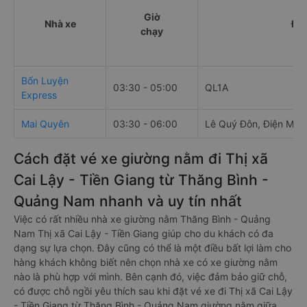
Giờ
Nhà xe
Điể
chạy
Bốn Luyện
03:30 - 05:00
QL1A
Express
Mai Quyên
03:30 - 06:00
Lê Quý Đôn, Điện Min
Cách đặt vé xe giường nằm đi Thị xã
Cai Lậy - Tiền Giang từ Thăng Bình -
Quảng Nam nhanh và uy tín nhất
Việc có rất nhiều nhà xe giường nằm Thăng Bình - Quảng
Nam Thị xã Cai Lậy - Tiền Giang giúp cho du khách có đa
dạng sự lựa chọn. Đây cũng có thể là một điều bất lợi làm cho
hàng khách không biết nên chọn nhà xe có xe giường nằm
nào là phù hợp với mình. Bên cạnh đó, việc đảm bảo giữ chỗ,
có được chỗ ngồi yêu thích sau khi đặt vé xe đi Thị xã Cai Lậy
- Tiền Giang từ Thăng Bình - Quảng Nam giường nằm giữa