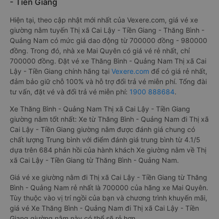
- Tiền Giang
Hiện tại, theo cập nhật mới nhất của Vexere.com, giá vé xe
giường nằm tuyến Thị xã Cai Lậy - Tiền Giang - Thăng Bình -
Quảng Nam có mức giá dao động từ 700000 đồng - 980000
đồng. Trong đó, nhà xe Mai Quyên có giá vé rẻ nhất, chỉ
700000 đồng. Đặt vé xe Thăng Bình - Quảng Nam Thị xã Cai
Lậy - Tiền Giang chính hãng tại
Vexere.com
để có giá rẻ nhất,
đảm bảo giữ chỗ 100% và hỗ trợ đổi trả vé miễn phí. Tổng đài
tư vấn, đặt vé và đổi trả vé miễn phí:
1900 888684
.
Xe Thăng Bình - Quảng Nam Thị xã Cai Lậy - Tiền Giang
giường nằm tốt nhất: Xe từ Thăng Bình - Quảng Nam đi Thị xã
Cai Lậy - Tiền Giang giường nằm được đánh giá chung có
chất lượng Trung bình với điểm đánh giá trung bình từ 4.1/5
dựa trên 684 phản hồi của hành khách Xe giường nằm về Thị
xã Cai Lậy - Tiền Giang từ Thăng Bình - Quảng Nam.
Giá vé xe giường nằm đi Thị xã Cai Lậy - Tiền Giang từ Thăng
Bình - Quảng Nam rẻ nhất là 700000 của hãng xe Mai Quyên.
Tùy thuộc vào vị trí ngồi của bạn và chương trình khuyến mãi,
giá vé Xe Thăng Bình - Quảng Nam đi Thị xã Cai Lậy - Tiền
Giang giường nằm này có thể sẽ rẻ hơn