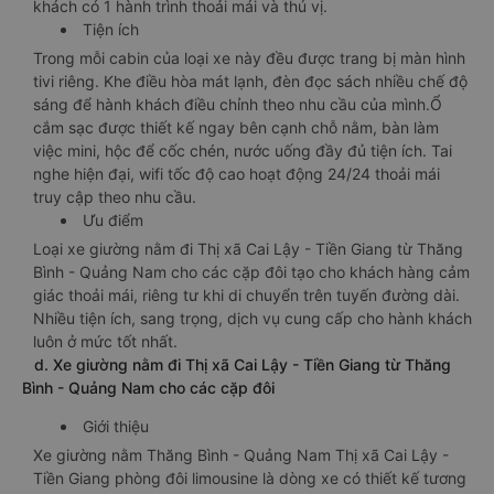
khách có 1 hành trình thoải mái và thú vị.
Tiện ích
Trong mỗi cabin của loại xe này đều được trang bị màn hình
tivi riêng. Khe điều hòa mát lạnh, đèn đọc sách nhiều chế độ
sáng để hành khách điều chỉnh theo nhu cầu của mình.Ổ
cắm sạc được thiết kế ngay bên cạnh chỗ nằm, bàn làm
việc mini, hộc để cốc chén, nước uống đầy đủ tiện ích. Tai
nghe hiện đại, wifi tốc độ cao hoạt động 24/24 thoải mái
truy cập theo nhu cầu.
Ưu điểm
Loại xe giường nằm đi Thị xã Cai Lậy - Tiền Giang từ Thăng
Bình - Quảng Nam cho các cặp đôi tạo cho khách hàng cảm
giác thoải mái, riêng tư khi di chuyển trên tuyến đường dài.
Nhiều tiện ích, sang trọng, dịch vụ cung cấp cho hành khách
luôn ở mức tốt nhất.
d. Xe giường nằm đi Thị xã Cai Lậy - Tiền Giang từ Thăng
Bình - Quảng Nam cho các cặp đôi
Giới thiệu
Xe giường nằm Thăng Bình - Quảng Nam Thị xã Cai Lậy -
Tiền Giang phòng đôi limousine là dòng xe có thiết kế tương