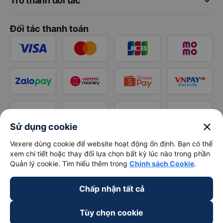
keyboard_arrow_down
Trở thành đối tác
Đối tác thanh toán
close
Sử dụng cookie
Vexere dùng cookie để website hoạt động ổn định. Bạn có thể
xem chi tiết hoặc thay đổi lựa chọn bất kỳ lúc nào trong phần
Quản lý cookie. Tìm hiểu thêm trong
Chính sách Cookie
.
Chấp nhận tất cả
Tùy chọn cookie