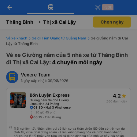
arrow_back
Tải app Vexere ngay!
Tải app Vexere
-30k
Mở app
Mở app
Nhận ưu đãi thành viên độc
-30k/ghế khi đặt vé máy bay qua
quyền
app
Thăng Bình
Thị xã Cai Lậy
Chọn ngày
Vé xe khách
xe đi Tiền Giang từ Quảng Nam
xe giường nằm đi Cai
Lậy từ Thăng Bình
Vé xe Giường nằm của 5 nhà xe từ Thăng Bình
đi Thị xã Cai Lậy
: 4 chuyến mỗi ngày
Vexere Team
Ngày cập nhật: 09/08/2026
Bốn Luyện Express
4.2
Giường nằm 34 chỗ Luxury
(550 đánh giá)
Limousine 24 Phòng
03:30 • Ngã 3 Vinahouse
20 giờ 45 phút
00:15 • Tiền Giang
Trải nghiệm tốt Nhân viên vui vẻ lịch sự và thân thiện Giờ đến có trễ hơn dự
định 1h, vì xe phải dừng nhiều và lên xuống hàng hóa và rước hành khách,
nói chung là tối thấy yên tâm khi sử dụng dịch vụ của nhà xe này, và sẽ ủng