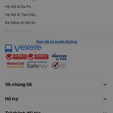
Hà Nội đi Sa Pa
Hà Nội đi Tam Đảo
Đà Nẵng đi Hội An
Đà Nẵng đi Huế
Hải Phòng đi Hà Nội
Xem tất cả tuyến đường
keyboard_arrow_down
Về chúng tôi
keyboard_arrow_down
Hỗ trợ