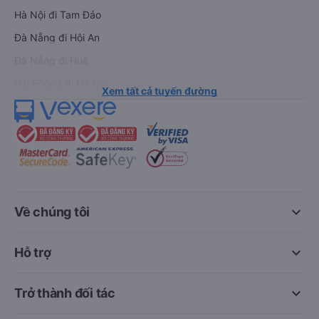
Hà Nội đi Tam Đảo
Đà Nẵng đi Hội An
Đà Nẵng đi Huế
Hải Phòng đi Hà Nội
Xem tất cả tuyến đường
keyboard_arrow_down
Về chúng tôi
keyboard_arrow_down
Hỗ trợ
keyboard_arrow_down
Trở thành đối tác