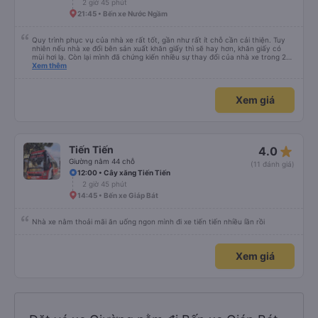
2 giờ 45 phút
21:45 • Bến xe Nước Ngầm
Quy trình phục vụ của nhà xe rất tốt, gần như rất ít chỗ cần cải thiện. Tuy
nhiên nếu nhà xe đổi bên sản xuất khăn giấy thì sẽ hay hơn, khăn giấy có
mùi hơi lạ. Còn lại mình đã chứng kiến nhiều sự thay đổi của nhà xe trong 2
tháng vừa rồi: tài xế và phụ xe ngày càng thân thiện, quy trình phục vụ rõ
Xem thêm
ràng và phục vụ nhanh chóng, đã giải quyết điểm nghẽn trung chuyển ở Hà
Nội khi đã phân vùng từng xe
Xem giá
star_rate
Tiến Tiến
4.0
Giường nằm 44 chỗ
(11 đánh giá)
12:00 • Cây xăng Tiến Tiến
2 giờ 45 phút
14:45 • Bến xe Giáp Bát
Nhà xe nằm thoải mãi ăn uống ngon mình đi xe tiến tiến nhiều lần rồi
Xem giá