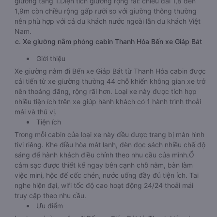
giường tầng 1.Diện tích giường rộng rãi: chiều dài 1,8 đến
1,9m còn chiều rộng gấp rưỡi so với giường thông thường
nên phù hợp với cả du khách nước ngoài lẫn du khách Việt
Nam.
c. Xe giường nằm phòng cabin Thanh Hóa Bến xe Giáp Bát
Giới thiệu
Xe giường nằm đi Bến xe Giáp Bát từ Thanh Hóa cabin được
cải tiến từ xe giường thường 44 chỗ khiến không gian xe trở
nên thoáng đãng, rộng rãi hơn. Loại xe này được tích hợp
nhiều tiện ích trên xe giúp hành khách có 1 hành trình thoải
mái và thú vị.
Tiện ích
Trong mỗi cabin của loại xe này đều được trang bị màn hình
tivi riêng. Khe điều hòa mát lạnh, đèn đọc sách nhiều chế độ
sáng để hành khách điều chỉnh theo nhu cầu của mình.Ổ
cắm sạc được thiết kế ngay bên cạnh chỗ nằm, bàn làm
việc mini, hộc để cốc chén, nước uống đầy đủ tiện ích. Tai
nghe hiện đại, wifi tốc độ cao hoạt động 24/24 thoải mái
truy cập theo nhu cầu.
Ưu điểm