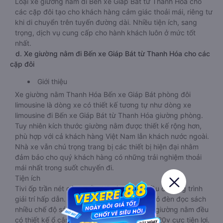
Loại xe giường nằm đi Bến xe Giáp Bát từ Thanh Hóa cho
các cặp đôi tạo cho khách hàng cảm giác thoải mái, riêng tư
khi di chuyển trên tuyến đường dài. Nhiều tiện ích, sang
trọng, dịch vụ cung cấp cho hành khách luôn ở mức tốt
nhất.
d. Xe giường nằm đi Bến xe Giáp Bát từ Thanh Hóa cho các
cặp đôi
Giới thiệu
Xe giường nằm Thanh Hóa Bến xe Giáp Bát phòng đôi
limousine là dòng xe có thiết kế tương tự như dòng xe
limousine đi Bến xe Giáp Bát từ Thanh Hóa giường phòng.
Tuy nhiên kích thước giường nằm được thiết kế rộng hơn,
phù hợp với cả khách hàng Việt Nam lẫn khách nước ngoài.
Nhà xe vẫn chú trọng trang bị các thiết bị hiện đại nhằm
đảm bảo cho quý khách hàng có những trải nghiệm thoải
mái nhất trong suốt chuyến đi.
Tiện ích
Tivi ốp trần nét cứng, đầu HD tích hợp nhiều chương trình
giải trí hấp dẫn. Trong phòng có tai nghe, có đèn đọc sách
nhiều chế độ sáng, wifi tốc độ cao. Tại mỗi giường nằm đều
có thiết kế ổ cắm sạc đa năng nguồn điện 220v cực tiện lợi.