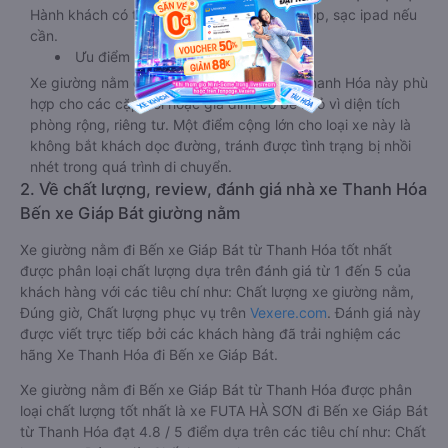
Hành khách có thể sạc điện thoại, sạc laptop, sạc ipad nếu
cần.
Ưu điểm
Xe giường nằm đôi đi Bến xe Giáp Bát từ Thanh Hóa này phù
hợp cho các cặp đôi hoặc gia đình có bé nhỏ vì diện tích
phòng rộng, riêng tư. Một điểm cộng lớn cho loại xe này là
không bắt khách dọc đường, tránh được tình trạng bị nhồi
nhét trong quá trình di chuyển.
2. Về chất lượng, review, đánh giá nhà xe Thanh Hóa
Bến xe Giáp Bát giường nằm
Xe giường nằm đi Bến xe Giáp Bát từ Thanh Hóa tốt nhất
được phân loại chất lượng dựa trên đánh giá từ 1 đến 5 của
khách hàng với các tiêu chí như: Chất lượng xe giường nằm,
Đúng giờ, Chất lượng phục vụ trên
Vexere.com
. Đánh giá này
được viết trực tiếp bởi các khách hàng đã trải nghiệm các
hãng Xe Thanh Hóa đi Bến xe Giáp Bát.
Xe giường nằm đi Bến xe Giáp Bát từ Thanh Hóa được phân
loại chất lượng tốt nhất là xe FUTA HÀ SƠN đi Bến xe Giáp Bát
từ Thanh Hóa đạt 4.8 / 5 điểm dựa trên các tiêu chí như: Chất