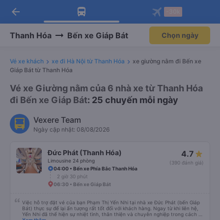
arrow_back
Tải app Vexere ngay!
Tải app Vexere
-30k
Mở app
Mở app
Nhận ưu đãi thành viên độc
-30k/ghế khi đặt vé máy bay qua
quyền
app
Thanh Hóa
Bến xe Giáp Bát
Chọn ngày
Vé xe khách
xe đi Hà Nội từ Thanh Hóa
xe giường nằm đi Bến xe
Giáp Bát từ Thanh Hóa
Vé xe Giường nằm của 6 nhà xe từ Thanh Hóa
đi Bến xe Giáp Bát
: 25 chuyến mỗi ngày
Vexere Team
Ngày cập nhật: 08/08/2026
Đức Phát (Thanh Hóa)
4.7
Limousine 24 phòng
(390 đánh giá)
04:00 • Bến xe Phía Bắc Thanh Hóa
2 giờ 30 phút
06:30 • Bến xe Giáp Bát
Việc hỗ trợ đặt vé của bạn Phạm Thị Yến Nhi tại nhà xe Đức Phát (bến Giáp
Bát) thực sự để lại ấn tượng rất tốt đối với khách hàng. Ngay từ khi liên hệ,
Yến Nhi đã thể hiện sự nhiệt tình, thân thiện và chuyên nghiệp trong cách tư