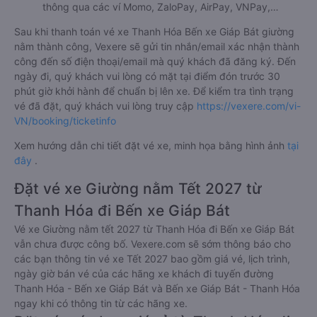
thông qua các ví Momo, ZaloPay, AirPay, VNPay,…
Sau khi thanh toán vé xe Thanh Hóa Bến xe Giáp Bát giường
nằm thành công, Vexere sẽ gửi tin nhắn/email xác nhận thành
công đến số điện thoại/email mà quý khách đã đăng ký. Đến
ngày đi, quý khách vui lòng có mặt tại điểm đón trước 30
phút giờ khởi hành để chuẩn bị lên xe. Để kiểm tra tình trạng
vé đã đặt, quý khách vui lòng truy cập
https://vexere.com/vi-
VN/booking/ticketinfo
Xem hướng dẫn chi tiết đặt vé xe, minh họa bằng hình ảnh
tại
đây
.
Đặt vé xe Giường nằm Tết 2027 từ
Thanh Hóa đi Bến xe Giáp Bát
Vé xe Giường nằm tết 2027 từ Thanh Hóa đi Bến xe Giáp Bát
vẫn chưa được công bố. Vexere.com sẽ sớm thông báo cho
các bạn thông tin vé xe Tết 2027 bao gồm giá vé, lịch trình,
ngày giờ bán vé của các hãng xe khách đi tuyến đường
Thanh Hóa - Bến xe Giáp Bát và Bến xe Giáp Bát - Thanh Hóa
ngay khi có thông tin từ các hãng xe.