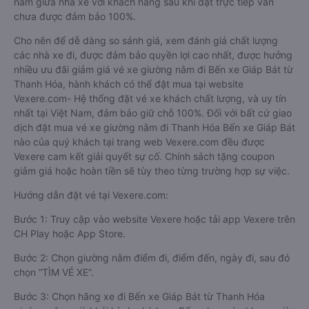
nằm giữa nhà xe với khách hàng sau khi đặt trực tiếp vẫn
chưa được đảm bảo 100%.
Cho nên để dễ dàng so sánh giá, xem đánh giá chất lượng
các nhà xe đi, được đảm bảo quyền lợi cao nhất, được hưởng
nhiều ưu đãi giảm giá vé xe giường nằm đi Bến xe Giáp Bát từ
Thanh Hóa, hành khách có thể đặt mua tại website
Vexere.com- Hệ thống đặt vé xe khách chất lượng, và uy tín
nhất tại Việt Nam, đảm bảo giữ chỗ 100%. Đối với bất cứ giao
dịch đặt mua vé xe giường nằm đi Thanh Hóa Bến xe Giáp Bát
nào của quý khách tại trang web Vexere.com đều được
Vexere cam kết giải quyết sự cố. Chính sách tặng coupon
giảm giá hoặc hoàn tiền sẽ tùy theo từng trường hợp sự việc.
Hướng dẫn đặt vé tại Vexere.com:
Bước 1: Truy cập vào website Vexere hoặc tải app Vexere trên
CH Play hoặc App Store.
Bước 2: Chọn giường nằm điểm đi, điểm đến, ngày đi, sau đó
chọn “TÌM VÉ XE”.
Bước 3: Chọn hãng xe đi Bến xe Giáp Bát từ Thanh Hóa