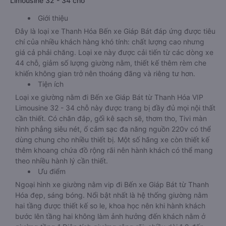
Limousine 32 - 34 chỗ
Giới thiệu
Đây là loại xe Thanh Hóa Bến xe Giáp Bát đáp ứng được tiêu
chí của nhiều khách hàng khó tính: chất lượng cao nhưng
giá cả phải chăng. Loại xe này được cải tiến từ các dòng xe
44 chỗ, giảm số lượng giường nằm, thiết kế thêm rèm che
khiến không gian trở nên thoáng đãng và riêng tư hơn.
Tiện ích
Loại xe giường nằm đi Bến xe Giáp Bát từ Thanh Hóa VIP
Limousine 32 - 34 chỗ này được trang bị đầy đủ mọi nội thất
cần thiết. Có chăn đắp, gối kê sạch sẽ, thơm tho, Tivi màn
hình phẳng siêu nét, ổ cắm sạc đa năng nguồn 220v có thể
dùng chung cho nhiều thiết bị. Một số hãng xe còn thiết kế
thêm khoang chứa đồ rộng rãi nên hành khách có thể mang
theo nhiều hành lý cần thiết.
Ưu điểm
Ngoại hình xe giường nằm vip đi Bến xe Giáp Bát từ Thanh
Hóa đẹp, sáng bóng. Nổi bật nhất là hệ thống giường nằm
hai tầng được thiết kế so le, khoa học nên khi hành khách
bước lên tầng hai không làm ảnh hưởng đến khách nằm ở