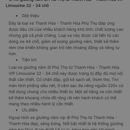
Limousine 32 - 34 chỗ
Giới thiệu
Đây là loại xe Thanh Hóa - Thanh Hóa Phú Thọ đáp ứng
được tiêu chí của nhiều khách hàng khó tính: chất lượng cao
nhưng giá cả phải chăng. Loại xe này được cải tiến từ các
dòng xe 44 chỗ, giảm số lượng giường nằm, thiết kế thêm
rèm che khiến không gian trở nên thoáng đãng và riêng tư
hơn.
Tiện ích
Loại xe giường nằm đi Phú Thọ từ Thanh Hóa - Thanh Hóa
VIP Limousine 32 - 34 chỗ này được trang bị đầy đủ mọi nội
thất cần thiết. Có chăn đắp, gối kê sạch sẽ, thơm tho, Tivi
màn hình phẳng siêu nét, ổ cắm sạc đa năng nguồn 220v có
thể dùng chung cho nhiều thiết bị. Một số hãng xe còn thiết
kế thêm khoang chứa đồ rộng rãi nên hành khách có thể
mang theo nhiều hành lý cần thiết.
Ưu điểm
Ngoại hình xe giường nằm vip đi Phú Thọ từ Thanh Hóa -
Thanh Hóa đẹp, sáng bóng. Nổi bật nhất là hệ thống giường
nằm hai tầng được thiết kế so le, khoa học nên khi hành