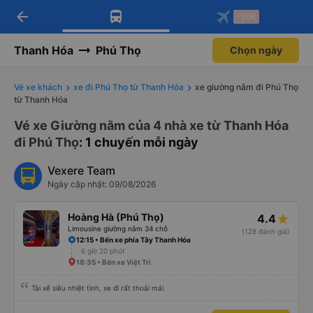
arrow_back
Tải app Vexere ngay!
Tải app Vexere
-30k
Mở app
Mở app
Nhận ưu đãi thành viên độc
-30k/ghế khi đặt vé máy bay qua
quyền
app
Thanh Hóa
Phú Thọ
Chọn ngày
Vé xe khách
xe đi Phú Thọ từ Thanh Hóa
xe giường nằm đi Phú Thọ
từ Thanh Hóa
Vé xe Giường nằm của 4 nhà xe từ Thanh Hóa
đi Phú Thọ
: 1 chuyến mỗi ngày
Vexere Team
Ngày cập nhật: 09/08/2026
Hoàng Hà (Phú Thọ)
4.4
Limousine giường nằm 34 chỗ
(128 đánh giá)
12:15 • Bến xe phía Tây Thanh Hóa
6 giờ 20 phút
18:35 • Bến xe Việt Trì
Tài xế siêu nhiệt tình, xe đi rất thoải mái.