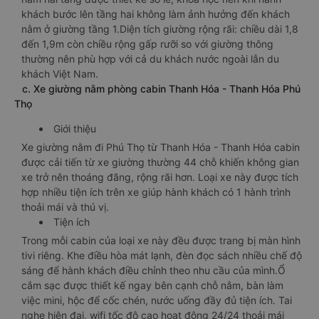
khách bước lên tầng hai không làm ảnh hưởng đến khách
nằm ở giường tầng 1.Diện tích giường rộng rãi: chiều dài 1,8
đến 1,9m còn chiều rộng gấp rưỡi so với giường thông
thường nên phù hợp với cả du khách nước ngoài lẫn du
khách Việt Nam.
c. Xe giường nằm phòng cabin Thanh Hóa - Thanh Hóa Phú
Thọ
Giới thiệu
Xe giường nằm đi Phú Thọ từ Thanh Hóa - Thanh Hóa cabin
được cải tiến từ xe giường thường 44 chỗ khiến không gian
xe trở nên thoáng đãng, rộng rãi hơn. Loại xe này được tích
hợp nhiều tiện ích trên xe giúp hành khách có 1 hành trình
thoải mái và thú vị.
Tiện ích
Trong mỗi cabin của loại xe này đều được trang bị màn hình
tivi riêng. Khe điều hòa mát lạnh, đèn đọc sách nhiều chế độ
sáng để hành khách điều chỉnh theo nhu cầu của mình.Ổ
cắm sạc được thiết kế ngay bên cạnh chỗ nằm, bàn làm
việc mini, hộc để cốc chén, nước uống đầy đủ tiện ích. Tai
nghe hiện đại, wifi tốc độ cao hoạt động 24/24 thoải mái