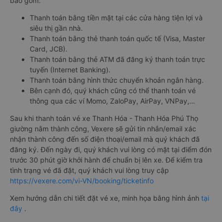
bao gồm:
Thanh toán bằng tiền mặt tại các cửa hàng tiện lợi và
siêu thị gần nhà.
Thanh toán bằng thẻ thanh toán quốc tế (Visa, Master
Card, JCB).
Thanh toán bằng thẻ ATM đã đăng ký thanh toán trực
tuyến (Internet Banking).
Thanh toán bằng hình thức chuyển khoản ngân hàng.
Bên cạnh đó, quý khách cũng có thể thanh toán vé
thông qua các ví Momo, ZaloPay, AirPay, VNPay,…
Sau khi thanh toán vé xe Thanh Hóa - Thanh Hóa Phú Thọ
giường nằm thành công, Vexere sẽ gửi tin nhắn/email xác
nhận thành công đến số điện thoại/email mà quý khách đã
đăng ký. Đến ngày đi, quý khách vui lòng có mặt tại điểm đón
trước 30 phút giờ khởi hành để chuẩn bị lên xe. Để kiểm tra
tình trạng vé đã đặt, quý khách vui lòng truy cập
https://vexere.com/vi-VN/booking/ticketinfo
Xem hướng dẫn chi tiết đặt vé xe, minh họa bằng hình ảnh
tại
đây
.