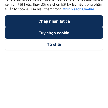
xem chi tiết hoặc thay đổi lựa chọn bất kỳ lúc nào trong phần
Quản lý cookie. Tìm hiểu thêm trong
Chính sách Cookie
.
Chấp nhận tất cả
Tùy chọn cookie
Từ chối
Theo dõi chúng tôi trên
Facebook
Tiktok
Youtube
Công ty TNHH Thương Mại Dịch Vụ Vexere
Địa chỉ đăng ký kinh doanh: 8C Chữ Đồng Tử, Phường Tân
Sơn Nhất, TP. Hồ Chí Minh, Việt Nam
Địa chỉ
:
Lầu 2, toà nhà H3 Circo Hoàng Diệu, 384 Hoàng Diệu,
Phường Khánh Hội, TP Hồ Chí Minh, Việt Nam
Tầng 3, toà nhà 101 Láng Hạ, 101 Láng Hạ, Phường Láng, TP.
Hà Nội, Việt Nam