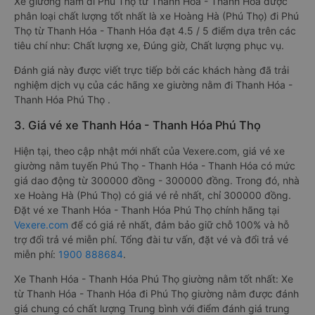
Xe giường nằm đi Phú Thọ từ Thanh Hóa - Thanh Hóa được
phân loại chất lượng tốt nhất là xe Hoàng Hà (Phú Thọ) đi Phú
Thọ từ Thanh Hóa - Thanh Hóa đạt 4.5 / 5 điểm dựa trên các
tiêu chí như: Chất lượng xe, Đúng giờ, Chất lượng phục vụ.
Đánh giá này được viết trực tiếp bởi các khách hàng đã trải
nghiệm dịch vụ của các hãng xe giường nằm đi Thanh Hóa -
Thanh Hóa Phú Thọ .
3. Giá vé xe Thanh Hóa - Thanh Hóa Phú Thọ
Hiện tại, theo cập nhật mới nhất của Vexere.com, giá vé xe
giường nằm tuyến Phú Thọ - Thanh Hóa - Thanh Hóa có mức
giá dao động từ 300000 đồng - 300000 đồng. Trong đó, nhà
xe Hoàng Hà (Phú Thọ) có giá vé rẻ nhất, chỉ 300000 đồng.
Đặt vé xe Thanh Hóa - Thanh Hóa Phú Thọ chính hãng tại
Vexere.com
để có giá rẻ nhất, đảm bảo giữ chỗ 100% và hỗ
trợ đổi trả vé miễn phí. Tổng đài tư vấn, đặt vé và đổi trả vé
miễn phí:
1900 888684
.
Xe Thanh Hóa - Thanh Hóa Phú Thọ giường nằm tốt nhất: Xe
từ Thanh Hóa - Thanh Hóa đi Phú Thọ giường nằm được đánh
giá chung có chất lượng Trung bình với điểm đánh giá trung