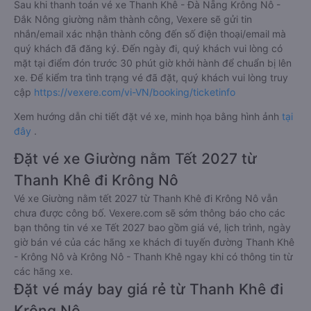
Sau khi thanh toán vé xe Thanh Khê - Đà Nẵng Krông Nô -
Đắk Nông giường nằm thành công, Vexere sẽ gửi tin
nhắn/email xác nhận thành công đến số điện thoại/email mà
quý khách đã đăng ký. Đến ngày đi, quý khách vui lòng có
mặt tại điểm đón trước 30 phút giờ khởi hành để chuẩn bị lên
xe. Để kiểm tra tình trạng vé đã đặt, quý khách vui lòng truy
cập
https://vexere.com/vi-VN/booking/ticketinfo
Xem hướng dẫn chi tiết đặt vé xe, minh họa bằng hình ảnh
tại
đây
.
Đặt vé xe Giường nằm Tết 2027 từ
Thanh Khê đi Krông Nô
Vé xe Giường nằm tết 2027 từ Thanh Khê đi Krông Nô vẫn
chưa được công bố. Vexere.com sẽ sớm thông báo cho các
bạn thông tin vé xe Tết 2027 bao gồm giá vé, lịch trình, ngày
giờ bán vé của các hãng xe khách đi tuyến đường Thanh Khê
- Krông Nô và Krông Nô - Thanh Khê ngay khi có thông tin từ
các hãng xe.
Đặt vé máy bay giá rẻ từ Thanh Khê đi
Krông Nô