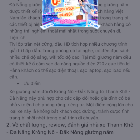
Đà Nẵng giường phòng. Tuy nhiên kích thước giường nằm
được thiết kế rộng hơn, phù hợp với cả khách hàng Việt
Nam lẫn khách nước ngoài. Nhà xe vẫn chú trọng trang bị
các thiết bị hiện đại nhằm đảm bảo cho quý khách hàng có
những trải nghiệm thoải mái nhất trong suốt chuyến đi.
Tiện ích
Tivi ốp trần nét cứng, đầu HD tích hợp nhiều chương trình
giải trí hấp dẫn. Trong phòng có tai nghe, có đèn đọc sách
nhiều chế độ sáng, wifi tốc độ cao. Tại mỗi giường nằm đều
có thiết kế ổ cắm sạc đa năng nguồn điện 220v cực tiện lợi.
Hành khách có thể sạc điện thoại, sạc laptop, sạc ipad nếu
cần.
Ưu điểm
Xe giường nằm đôi đi Krông Nô - Đắk Nông từ Thanh Khê -
Đà Nẵng này phù hợp cho các cặp đôi hoặc gia đình có bé
nhỏ vì diện tích phòng rộng, riêng tư. Một điểm cộng lớn cho
loại xe này là không bắt khách dọc đường, tránh được tình
trạng bị nhồi nhét trong quá trình di chuyển.
2. Về chất lượng, review, đánh giá nhà xe Thanh Khê
- Đà Nẵng Krông Nô - Đắk Nông giường nằm