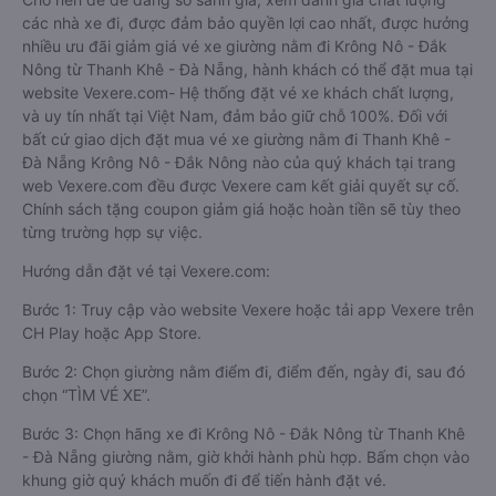
các nhà xe đi, được đảm bảo quyền lợi cao nhất, được hưởng
nhiều ưu đãi giảm giá vé xe giường nằm đi Krông Nô - Đắk
Nông từ Thanh Khê - Đà Nẵng, hành khách có thể đặt mua tại
website Vexere.com- Hệ thống đặt vé xe khách chất lượng,
và uy tín nhất tại Việt Nam, đảm bảo giữ chỗ 100%. Đối với
bất cứ giao dịch đặt mua vé xe giường nằm đi Thanh Khê -
Đà Nẵng Krông Nô - Đắk Nông nào của quý khách tại trang
web Vexere.com đều được Vexere cam kết giải quyết sự cố.
Chính sách tặng coupon giảm giá hoặc hoàn tiền sẽ tùy theo
từng trường hợp sự việc.
Hướng dẫn đặt vé tại Vexere.com:
Bước 1: Truy cập vào website Vexere hoặc tải app Vexere trên
CH Play hoặc App Store.
Bước 2: Chọn giường nằm điểm đi, điểm đến, ngày đi, sau đó
chọn “TÌM VÉ XE”.
Bước 3: Chọn hãng xe đi Krông Nô - Đắk Nông từ Thanh Khê
- Đà Nẵng giường nằm, giờ khởi hành phù hợp. Bấm chọn vào
khung giờ quý khách muốn đi để tiến hành đặt vé.