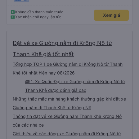
chuyển tới tận nhà. 10đ cho nhà xe, hy vọng nhà xe duy trì được chất lượng
Xem thêm
này. Cảm ơn
Không cần thanh toán trước
Xem giá
Xác nhận chỗ ngay lập tức
Đặt vé xe Giường nằm đi Krông Nô từ
Thanh Khê giá tốt nhất
Tổng hợp TOP 1 xe Giường nằm đi Krông Nô từ Thanh
Khê tốt nhất hiện nay 08/2026
🚌 1. Xe Quốc Đạt: xe Giường nằm đi Krông Nô từ
Thanh Khê được đánh giá cao
Những thắc mắc mà hàng khách thường gặp khi đặt xe
Giường nằm đi Thanh Khê từ Krông Nô
Thông tin đặt vé xe Giường nằm Thanh Khê Krông Nô
của các nhà xe
Giới thiệu về các dòng xe Giường nằm đi Krông Nô từ