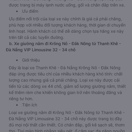
được trang bị máy lạnh nước uống, gối và chăn đắp trên xe.
Ưu điểm
Ưu điểm nổi trội của loại xe này chính là giá cả phải chăng,
phù hợp với nhiều đối tượng khách hàng, thời gian di chuyển
linh hoạt. Hành khách có thể dễ dàng chọn lựa hãng xe này
trên tất cả các tuyến đường.
b. Xe giường nằm đi Krông Nô - Đắk Nông từ Thanh Khê -
Đà Nẵng VIP Limousine 32 - 34 chỗ
Giới thiệu
Đây là loại xe Thanh Khê - Đà Nẵng Krông Nô - Đắk Nông
đáp ứng được tiêu chí của nhiều khách hàng khó tính: chất
lượng cao nhưng giá cả phải chăng. Loại xe này được cải
tiến từ các dòng xe 44 chỗ, giảm số lượng giường nằm, thiết
kế thêm rèm che khiến không gian trở nên thoáng đãng và
riêng tư hơn.
Tiện ích
Loại xe giường nằm đi Krông Nô - Đắk Nông từ Thanh Khê -
Đà Nẵng VIP Limousine 32 - 34 chỗ này được trang bị đầy
đủ mọi nội thất cần thiết. Có chăn đắp, gối kê sạch sẽ, thơm
tho, Tivi màn hình phẳng siêu nét, ổ cắm sạc đa năng nguồn