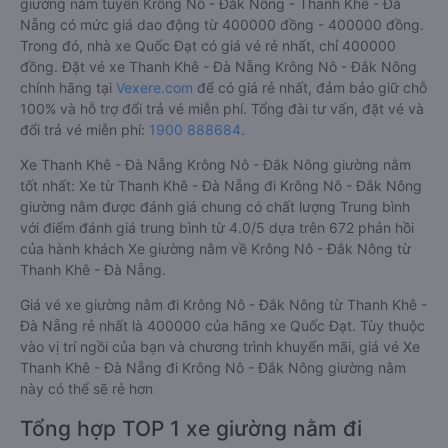
giường nằm tuyến Krông Nô - Đắk Nông - Thanh Khê - Đà
Nẵng có mức giá dao động từ 400000 đồng - 400000 đồng.
Trong đó, nhà xe Quốc Đạt có giá vé rẻ nhất, chỉ 400000
đồng. Đặt vé xe Thanh Khê - Đà Nẵng Krông Nô - Đắk Nông
chính hãng tại
Vexere.com
để có giá rẻ nhất, đảm bảo giữ chỗ
100% và hỗ trợ đổi trả vé miễn phí. Tổng đài tư vấn, đặt vé và
đổi trả vé miễn phí:
1900 888684
.
Xe Thanh Khê - Đà Nẵng Krông Nô - Đắk Nông giường nằm
tốt nhất: Xe từ Thanh Khê - Đà Nẵng đi Krông Nô - Đắk Nông
giường nằm được đánh giá chung có chất lượng Trung bình
với điểm đánh giá trung bình từ 4.0/5 dựa trên 672 phản hồi
của hành khách Xe giường nằm về Krông Nô - Đắk Nông từ
Thanh Khê - Đà Nẵng.
Giá vé xe giường nằm đi Krông Nô - Đắk Nông từ Thanh Khê -
Đà Nẵng rẻ nhất là 400000 của hãng xe Quốc Đạt. Tùy thuộc
vào vị trí ngồi của bạn và chương trình khuyến mãi, giá vé Xe
Thanh Khê - Đà Nẵng đi Krông Nô - Đắk Nông giường nằm
này có thể sẽ rẻ hơn
Tổng hợp TOP 1 xe giường nằm đi