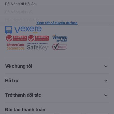
Đà Nẵng đi Hội An
Đà Nẵng đi Huế
Hải Phòng đi Hà Nội
Xem tất cả tuyến đường
keyboard_arrow_down
Về chúng tôi
keyboard_arrow_down
Hỗ trợ
keyboard_arrow_down
Trở thành đối tác
Đối tác thanh toán