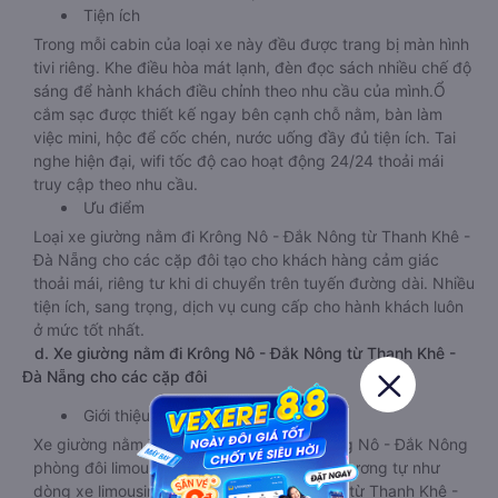
Tiện ích
Trong mỗi cabin của loại xe này đều được trang bị màn hình
tivi riêng. Khe điều hòa mát lạnh, đèn đọc sách nhiều chế độ
sáng để hành khách điều chỉnh theo nhu cầu của mình.Ổ
cắm sạc được thiết kế ngay bên cạnh chỗ nằm, bàn làm
việc mini, hộc để cốc chén, nước uống đầy đủ tiện ích. Tai
nghe hiện đại, wifi tốc độ cao hoạt động 24/24 thoải mái
truy cập theo nhu cầu.
Ưu điểm
Loại xe giường nằm đi Krông Nô - Đắk Nông từ Thanh Khê -
Đà Nẵng cho các cặp đôi tạo cho khách hàng cảm giác
thoải mái, riêng tư khi di chuyển trên tuyến đường dài. Nhiều
tiện ích, sang trọng, dịch vụ cung cấp cho hành khách luôn
ở mức tốt nhất.
d. Xe giường nằm đi Krông Nô - Đắk Nông từ Thanh Khê -
Đà Nẵng cho các cặp đôi
Giới thiệu
Xe giường nằm Thanh Khê - Đà Nẵng Krông Nô - Đắk Nông
phòng đôi limousine là dòng xe có thiết kế tương tự như
dòng xe limousine đi Krông Nô - Đắk Nông từ Thanh Khê -