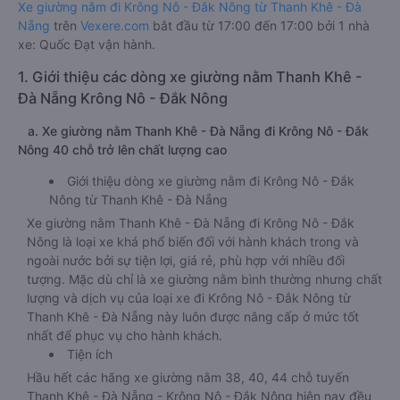
Xe giường nằm đi Krông Nô - Đắk Nông từ Thanh Khê - Đà
Nẵng
trên
Vexere.com
bắt đầu từ 17:00 đến 17:00 bởi 1 nhà
xe: Quốc Đạt vận hành.
1. Giới thiệu các dòng xe giường nằm Thanh Khê -
Đà Nẵng Krông Nô - Đắk Nông
a. Xe giường nằm Thanh Khê - Đà Nẵng đi Krông Nô - Đắk
Nông 40 chỗ trở lên chất lượng cao
Giới thiệu dòng xe giường nằm đi Krông Nô - Đắk
Nông từ Thanh Khê - Đà Nẵng
Xe giường nằm Thanh Khê - Đà Nẵng đi Krông Nô - Đắk
Nông là loại xe khá phổ biến đối với hành khách trong và
ngoài nước bởi sự tiện lợi, giá rẻ, phù hợp với nhiều đối
tượng. Mặc dù chỉ là xe giường nằm bình thường nhưng chất
lượng và dịch vụ của loại xe đi Krông Nô - Đắk Nông từ
Thanh Khê - Đà Nẵng này luôn được nâng cấp ở mức tốt
nhất để phục vụ cho hành khách.
Tiện ích
Hầu hết các hãng xe giường nằm 38, 40, 44 chỗ tuyến
Thanh Khê - Đà Nẵng - Krông Nô - Đắk Nông hiện nay đều