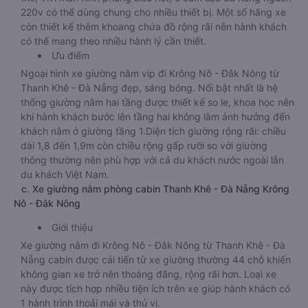
220v có thể dùng chung cho nhiều thiết bị. Một số hãng xe
còn thiết kế thêm khoang chứa đồ rộng rãi nên hành khách
có thể mang theo nhiều hành lý cần thiết.
Ưu điểm
Ngoại hình xe giường nằm vip đi Krông Nô - Đắk Nông từ
Thanh Khê - Đà Nẵng đẹp, sáng bóng. Nổi bật nhất là hệ
thống giường nằm hai tầng được thiết kế so le, khoa học nên
khi hành khách bước lên tầng hai không làm ảnh hưởng đến
khách nằm ở giường tầng 1.Diện tích giường rộng rãi: chiều
dài 1,8 đến 1,9m còn chiều rộng gấp rưỡi so với giường
thông thường nên phù hợp với cả du khách nước ngoài lẫn
du khách Việt Nam.
c. Xe giường nằm phòng cabin Thanh Khê - Đà Nẵng Krông
Nô - Đắk Nông
Giới thiệu
Xe giường nằm đi Krông Nô - Đắk Nông từ Thanh Khê - Đà
Nẵng cabin được cải tiến từ xe giường thường 44 chỗ khiến
không gian xe trở nên thoáng đãng, rộng rãi hơn. Loại xe
này được tích hợp nhiều tiện ích trên xe giúp hành khách có
1 hành trình thoải mái và thú vị.