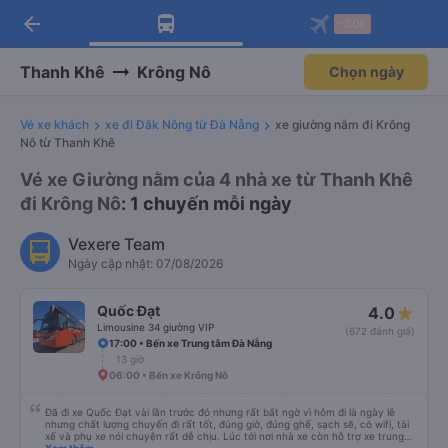
arrow_back
Tải app Vexere ngay!
Tải app Vexere
-30k
Mở app
Mở app
Nhận ưu đãi thành viên độc
-30k/ghế khi đặt vé máy bay qua
quyền
app
Thanh Khê
Krông Nô
Chọn ngày
Vé xe khách
xe đi Đăk Nông từ Đà Nẵng
xe giường nằm đi Krông
Nô từ Thanh Khê
Vé xe Giường nằm của 4 nhà xe từ Thanh Khê
đi Krông Nô
: 1 chuyến mỗi ngày
Vexere Team
Ngày cập nhật: 07/08/2026
Quốc Đạt
4.0
Limousine 34 giường VIP
(672 đánh giá)
17:00 • Bến xe Trung tâm Đà Nẵng
13 giờ
06:00 • Bến xe Krông Nô
Đã đi xe Quốc Đạt vài lần trước đó nhưng rất bất ngờ vì hôm đi là ngày lễ
nhưng chất lượng chuyến đi rất tốt, đúng giờ, đúng ghế, sạch sẽ, có wifi, tài
xế và phụ xe nói chuyện rất dễ chịu. Lúc tới nơi nhà xe còn hỗ trợ xe trung