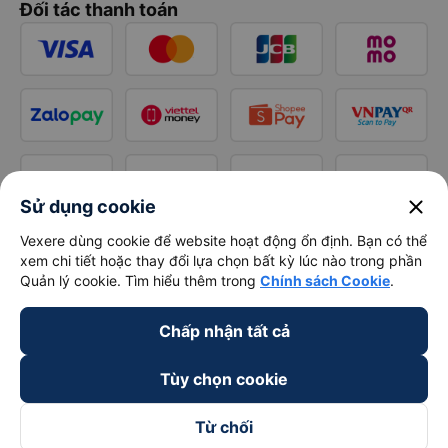
Đối tác thanh toán
close
Sử dụng cookie
Vexere dùng cookie để website hoạt động ổn định. Bạn có thể
xem chi tiết hoặc thay đổi lựa chọn bất kỳ lúc nào trong phần
Quản lý cookie. Tìm hiểu thêm trong
Chính sách Cookie
.
Chấp nhận tất cả
Tùy chọn cookie
Từ chối