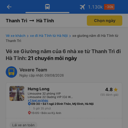
arrow_back
Tải app Vexere ngay!
Tải app Vexere
1.130
k
-30k
Mở app
Mở app
Nhận ưu đãi thành viên độc
-30k/ghế khi đặt vé máy bay qua
quyền
app
Thanh Trì
Hà Tĩnh
Chọn ngày
Vé xe khách
xe đi Hà Tĩnh từ Hà Nội
xe giường nằm đi Hà Tĩnh từ
Thanh Trì
Vé xe Giường nằm của 6 nhà xe từ Thanh Trì đi
Hà Tĩnh
: 21 chuyến mỗi ngày
Vexere Team
Ngày cập nhật: 09/08/2026
Hưng Long
4.8
Limousine 32 phòng VIP
(55 đánh giá)
Limousine 22 Giường VIP (Có WC)
+1 loại xe khác
09:30 • Số 1 ngõ 2 Đình Thôn, Mỹ Đình, Hà Nội
5 giờ 35 phút
15:05 • Bến xe Kỳ Anh
Lái xe an toàn