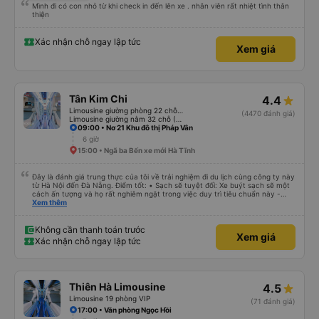
Mình đi có con nhỏ từ khi check in đến lên xe . nhân viên rất nhiệt tình thân
thiện
Xác nhận chỗ ngay lập tức
Xem giá
Tân Kim Chi
4.4
Limousine giường phòng 22 chỗ (CABIN) (WC)
(4470 đánh giá)
Limousine giường nằm 32 chỗ (WC)
09:00 • Nơ 21 Khu đô thị Pháp Vân
6 giờ
15:00 • Ngã ba Bến xe mới Hà Tĩnh
Đây là đánh giá trung thực của tôi về trải nghiệm đi du lịch cùng công ty này
từ Hà Nội đến Đà Nẵng. Điểm tốt: • Sạch sẽ tuyệt đối: Xe buýt sạch sẽ một
cách ấn tượng và họ rất nghiêm ngặt trong việc duy trì tiêu chuẩn này -
không được phép ăn trên xe. Đây là lần đầu tiên tôi thấy sự chú trọng đến
Xem thêm
vấn đề sạch sẽ như vậy ở Việt Nam. Mọi thứ bên trong xe buýt đều trông
mới và sạch sẽ. • WiFi đáng tin cậy: WiFi trên xe hoạt động hoàn hảo trong
suốt chuyến đi. • Tùy chọn sạc: Có sẵn cổng sạc USB và USB-C, đây cũng
Không cần thanh toán trước
Xem giá
là lần đầu tiên tôi thấy. • Môi trường yên tĩnh và thanh bình: Họ không bật
Xác nhận chỗ ngay lập tức
đèn không cần thiết hoặc bật nhạc lớn, giúp tôi dễ dàng thư giãn và ngủ
trong suốt hành trình. • Dừng vệ sinh thường xuyên: Họ lên lịch dừng thường
xuyên, tạo sự thuận tiện cho mọi người. Điểm chưa tốt: • Thay đổi địa điểm
đón vào phút chót: Vài giờ trước khi khởi hành, họ thông báo với tôi rằng
điểm đón đã được thay đổi sang một địa điểm xa hơn khoảng 30 phút. Tuy
Thiên Hà Limousine
4.5
nhiên, họ đã đền bù cho tôi 100.000 VND, tôi thấy công bằng. • Tài xế không
thân thiện: Tài xế không thực sự thân thiện hoặc hữu ích, nhưng không đến
Limousine 19 phòng VIP
(71 đánh giá)
mức không thể chịu nổi. • Xe buýt quá đông ở Đà Nẵng: Khi chúng tôi
17:00 • Văn phòng Ngọc Hồi
chuyển sang xe buýt khác để đến khách sạn của mình ở Đà Nẵng, xe quá