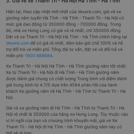
3. Giá vé xe Thanh Trì - Hà Nội Hà Tĩnh - Hà Tĩnh
Hiện tại, theo cập nhật mới nhất của Vexere.com, giá vé xe
giường nằm tuyến Hà Tĩnh - Hà Tĩnh - Thanh Trì - Hà Nội có
mức giá dao động từ 350000 đồng - 700000 đồng. Trong
đó, nhà xe Hưng Long có giá vé rẻ nhất, chỉ 350000 đồng.
Đặt vé xe Thanh Trì - Hà Nội Hà Tĩnh - Hà Tĩnh chính hãng tại
Vexere.com
để có giá rẻ nhất, đảm bảo giữ chỗ 100% và hỗ
trợ đổi trả vé miễn phí. Tổng đài tư vấn, đặt vé và đổi trả vé
miễn phí:
1900 888684
.
Xe Thanh Trì - Hà Nội Hà Tĩnh - Hà Tĩnh giường nằm tốt nhất:
Xe từ Thanh Trì - Hà Nội đi Hà Tĩnh - Hà Tĩnh giường nằm
được đánh giá chung có chất lượng Trung bình với điểm đánh
giá trung bình từ 4.7/5 dựa trên 4594 phản hồi của hành
khách Xe giường nằm về Hà Tĩnh - Hà Tĩnh từ Thanh Trì - Hà
Nội.
Giá vé xe giường nằm đi Hà Tĩnh - Hà Tĩnh từ Thanh Trì - Hà
Nội rẻ nhất là 350000 của hãng xe Hưng Long. Tùy thuộc vào
vị trí ngồi của bạn và chương trình khuyến mãi, giá vé Xe
Thanh Trì - Hà Nội đi Hà Tĩnh - Hà Tĩnh giường nằm này có
thể sẽ rẻ hơn