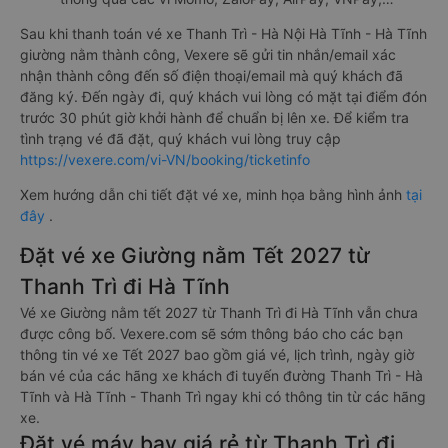
Sau khi thanh toán vé xe Thanh Trì - Hà Nội Hà Tĩnh - Hà Tĩnh
giường nằm thành công, Vexere sẽ gửi tin nhắn/email xác
nhận thành công đến số điện thoại/email mà quý khách đã
đăng ký. Đến ngày đi, quý khách vui lòng có mặt tại điểm đón
trước 30 phút giờ khởi hành để chuẩn bị lên xe. Để kiểm tra
tình trạng vé đã đặt, quý khách vui lòng truy cập
https://vexere.com/vi-VN/booking/ticketinfo
Xem hướng dẫn chi tiết đặt vé xe, minh họa bằng hình ảnh
tại
đây
.
Đặt vé xe Giường nằm Tết 2027 từ
Thanh Trì đi Hà Tĩnh
Vé xe Giường nằm tết 2027 từ Thanh Trì đi Hà Tĩnh vẫn chưa
được công bố. Vexere.com sẽ sớm thông báo cho các bạn
thông tin vé xe Tết 2027 bao gồm giá vé, lịch trình, ngày giờ
bán vé của các hãng xe khách đi tuyến đường Thanh Trì - Hà
Tĩnh và Hà Tĩnh - Thanh Trì ngay khi có thông tin từ các hãng
xe.
Đặt vé máy bay giá rẻ từ Thanh Trì đi