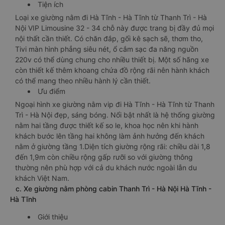
Tiện ích
Loại xe giường nằm đi Hà Tĩnh - Hà Tĩnh từ Thanh Trì - Hà
Nội VIP Limousine 32 - 34 chỗ này được trang bị đầy đủ mọi
nội thất cần thiết. Có chăn đắp, gối kê sạch sẽ, thơm tho,
Tivi màn hình phẳng siêu nét, ổ cắm sạc đa năng nguồn
220v có thể dùng chung cho nhiều thiết bị. Một số hãng xe
còn thiết kế thêm khoang chứa đồ rộng rãi nên hành khách
có thể mang theo nhiều hành lý cần thiết.
Ưu điểm
Ngoại hình xe giường nằm vip đi Hà Tĩnh - Hà Tĩnh từ Thanh
Trì - Hà Nội đẹp, sáng bóng. Nổi bật nhất là hệ thống giường
nằm hai tầng được thiết kế so le, khoa học nên khi hành
khách bước lên tầng hai không làm ảnh hưởng đến khách
nằm ở giường tầng 1.Diện tích giường rộng rãi: chiều dài 1,8
đến 1,9m còn chiều rộng gấp rưỡi so với giường thông
thường nên phù hợp với cả du khách nước ngoài lẫn du
khách Việt Nam.
c. Xe giường nằm phòng cabin Thanh Trì - Hà Nội Hà Tĩnh -
Hà Tĩnh
Giới thiệu