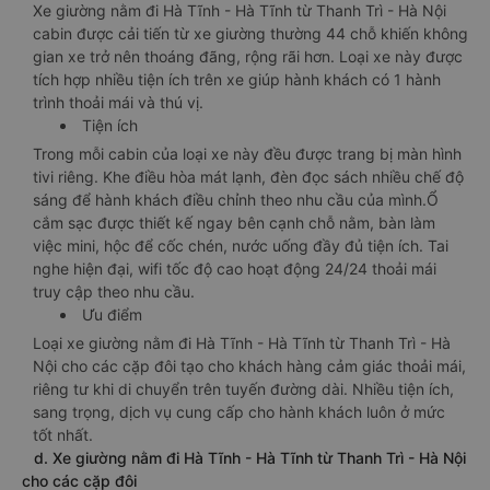
Xe giường nằm đi Hà Tĩnh - Hà Tĩnh từ Thanh Trì - Hà Nội
cabin được cải tiến từ xe giường thường 44 chỗ khiến không
gian xe trở nên thoáng đãng, rộng rãi hơn. Loại xe này được
tích hợp nhiều tiện ích trên xe giúp hành khách có 1 hành
trình thoải mái và thú vị.
Tiện ích
Trong mỗi cabin của loại xe này đều được trang bị màn hình
tivi riêng. Khe điều hòa mát lạnh, đèn đọc sách nhiều chế độ
sáng để hành khách điều chỉnh theo nhu cầu của mình.Ổ
cắm sạc được thiết kế ngay bên cạnh chỗ nằm, bàn làm
việc mini, hộc để cốc chén, nước uống đầy đủ tiện ích. Tai
nghe hiện đại, wifi tốc độ cao hoạt động 24/24 thoải mái
truy cập theo nhu cầu.
Ưu điểm
Loại xe giường nằm đi Hà Tĩnh - Hà Tĩnh từ Thanh Trì - Hà
Nội cho các cặp đôi tạo cho khách hàng cảm giác thoải mái,
riêng tư khi di chuyển trên tuyến đường dài. Nhiều tiện ích,
sang trọng, dịch vụ cung cấp cho hành khách luôn ở mức
tốt nhất.
d. Xe giường nằm đi Hà Tĩnh - Hà Tĩnh từ Thanh Trì - Hà Nội
cho các cặp đôi