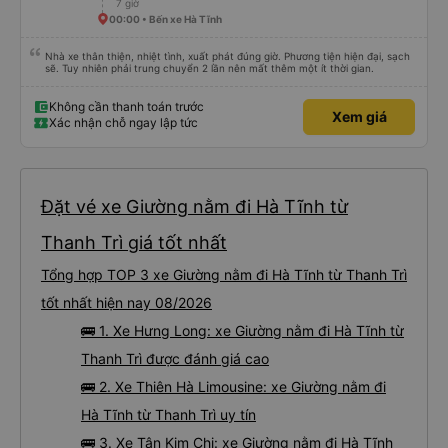
7 giờ
đông và tôi phải ngồi trên một chiếc ghế nhựa ở lối đi giữa, điều này không lý
tưởng. Nhìn chung: Mặc dù có một vài bất tiện nhỏ, tôi đã có trải nghiệm
00:00 • Bến xe Hà Tĩnh
tích cực với công ty này. Đây là dịch vụ xe buýt tốt nhất mà tôi từng sử
dụng ở Việt Nam. Sự sạch sẽ, thoải mái và yên tĩnh tạo nên sự khác biệt
đáng kể và tôi sẽ giới thiệu dịch vụ này cho bất kỳ ai đi tuyến đường này.
Nhà xe thân thiện, nhiệt tình, xuất phát đúng giờ. Phương tiện hiện đại, sạch
sẽ. Tuy nhiên phải trung chuyển 2 lần nên mất thêm một ít thời gian.
Không cần thanh toán trước
Xem giá
Xác nhận chỗ ngay lập tức
Đặt vé xe Giường nằm đi Hà Tĩnh từ
Thanh Trì giá tốt nhất
Tổng hợp TOP 3 xe Giường nằm đi Hà Tĩnh từ Thanh Trì
tốt nhất hiện nay 08/2026
🚌 1. Xe Hưng Long: xe Giường nằm đi Hà Tĩnh từ
Thanh Trì được đánh giá cao
🚌 2. Xe Thiên Hà Limousine: xe Giường nằm đi
Hà Tĩnh từ Thanh Trì uy tín
🚌 3. Xe Tân Kim Chi: xe Giường nằm đi Hà Tĩnh