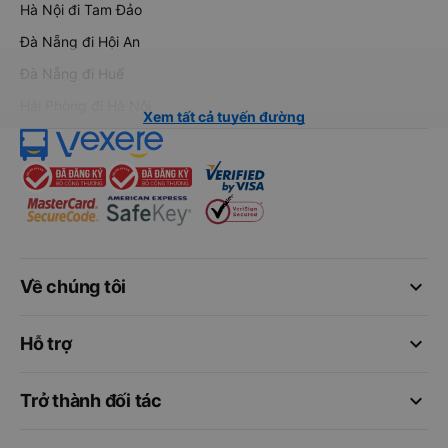
Hà Nội đi Tam Đảo
Đà Nẵng đi Hội An
Đà Nẵng đi Huế
Hải Phòng đi Hà Nội
Xem tất cả tuyến đường
keyboard_arrow_down
Về chúng tôi
keyboard_arrow_down
Hỗ trợ
keyboard_arrow_down
Trở thành đối tác