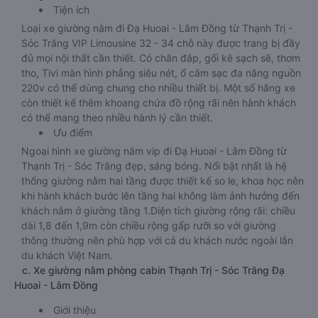
Tiện ích
Loại xe giường nằm đi Đạ Huoai - Lâm Đồng từ Thạnh Trị -
Sóc Trăng VIP Limousine 32 - 34 chỗ này được trang bị đầy
đủ mọi nội thất cần thiết. Có chăn đắp, gối kê sạch sẽ, thơm
tho, Tivi màn hình phẳng siêu nét, ổ cắm sạc đa năng nguồn
220v có thể dùng chung cho nhiều thiết bị. Một số hãng xe
còn thiết kế thêm khoang chứa đồ rộng rãi nên hành khách
có thể mang theo nhiều hành lý cần thiết.
Ưu điểm
Ngoại hình xe giường nằm vip đi Đạ Huoai - Lâm Đồng từ
Thạnh Trị - Sóc Trăng đẹp, sáng bóng. Nổi bật nhất là hệ
thống giường nằm hai tầng được thiết kế so le, khoa học nên
khi hành khách bước lên tầng hai không làm ảnh hưởng đến
khách nằm ở giường tầng 1.Diện tích giường rộng rãi: chiều
dài 1,8 đến 1,9m còn chiều rộng gấp rưỡi so với giường
thông thường nên phù hợp với cả du khách nước ngoài lẫn
du khách Việt Nam.
c. Xe giường nằm phòng cabin Thạnh Trị - Sóc Trăng Đạ
Huoai - Lâm Đồng
Giới thiệu