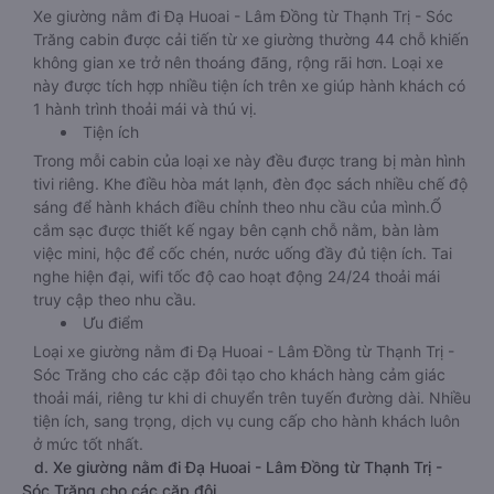
Xe giường nằm đi Đạ Huoai - Lâm Đồng từ Thạnh Trị - Sóc
Trăng cabin được cải tiến từ xe giường thường 44 chỗ khiến
không gian xe trở nên thoáng đãng, rộng rãi hơn. Loại xe
này được tích hợp nhiều tiện ích trên xe giúp hành khách có
1 hành trình thoải mái và thú vị.
Tiện ích
Trong mỗi cabin của loại xe này đều được trang bị màn hình
tivi riêng. Khe điều hòa mát lạnh, đèn đọc sách nhiều chế độ
sáng để hành khách điều chỉnh theo nhu cầu của mình.Ổ
cắm sạc được thiết kế ngay bên cạnh chỗ nằm, bàn làm
việc mini, hộc để cốc chén, nước uống đầy đủ tiện ích. Tai
nghe hiện đại, wifi tốc độ cao hoạt động 24/24 thoải mái
truy cập theo nhu cầu.
Ưu điểm
Loại xe giường nằm đi Đạ Huoai - Lâm Đồng từ Thạnh Trị -
Sóc Trăng cho các cặp đôi tạo cho khách hàng cảm giác
thoải mái, riêng tư khi di chuyển trên tuyến đường dài. Nhiều
tiện ích, sang trọng, dịch vụ cung cấp cho hành khách luôn
ở mức tốt nhất.
d. Xe giường nằm đi Đạ Huoai - Lâm Đồng từ Thạnh Trị -
Sóc Trăng cho các cặp đôi