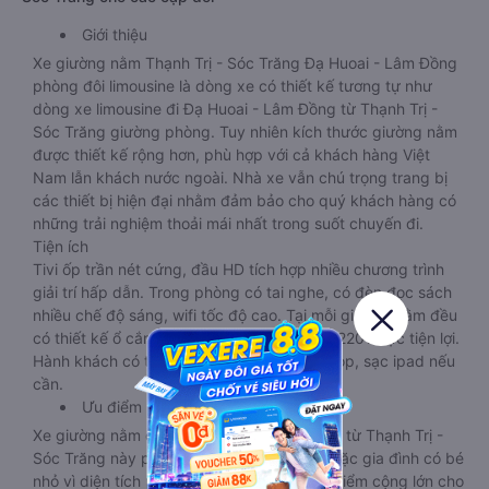
Giới thiệu
Xe giường nằm Thạnh Trị - Sóc Trăng Đạ Huoai - Lâm Đồng
phòng đôi limousine là dòng xe có thiết kế tương tự như
dòng xe limousine đi Đạ Huoai - Lâm Đồng từ Thạnh Trị -
Sóc Trăng giường phòng. Tuy nhiên kích thước giường nằm
được thiết kế rộng hơn, phù hợp với cả khách hàng Việt
Nam lẫn khách nước ngoài. Nhà xe vẫn chú trọng trang bị
các thiết bị hiện đại nhằm đảm bảo cho quý khách hàng có
những trải nghiệm thoải mái nhất trong suốt chuyến đi.
Tiện ích
Tivi ốp trần nét cứng, đầu HD tích hợp nhiều chương trình
giải trí hấp dẫn. Trong phòng có tai nghe, có đèn đọc sách
nhiều chế độ sáng, wifi tốc độ cao. Tại mỗi giường nằm đều
có thiết kế ổ cắm sạc đa năng nguồn điện 220v cực tiện lợi.
Hành khách có thể sạc điện thoại, sạc laptop, sạc ipad nếu
cần.
Ưu điểm
Xe giường nằm đôi đi Đạ Huoai - Lâm Đồng từ Thạnh Trị -
Sóc Trăng này phù hợp cho các cặp đôi hoặc gia đình có bé
nhỏ vì diện tích phòng rộng, riêng tư. Một điểm cộng lớn cho