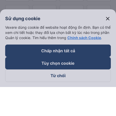
close
Sử dụng cookie
Vexere dùng cookie để website hoạt động ổn định. Bạn có thể
xem chi tiết hoặc thay đổi lựa chọn bất kỳ lúc nào trong phần
Quản lý cookie. Tìm hiểu thêm trong
Chính sách Cookie
.
Chấp nhận tất cả
Tùy chọn cookie
Từ chối
Theo dõi chúng tôi trên
Facebook
Tiktok
Youtube
Công ty TNHH Thương Mại Dịch Vụ Vexere
Địa chỉ đăng ký kinh doanh: 8C Chữ Đồng Tử, Phường Tân