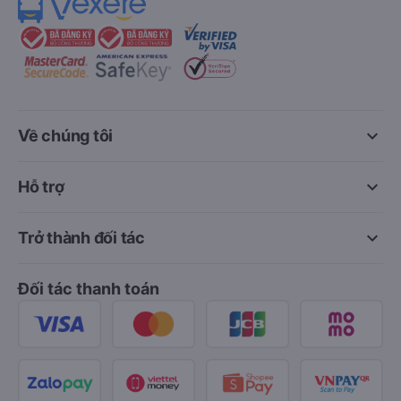
keyboard_arrow_down
Về chúng tôi
keyboard_arrow_down
Hỗ trợ
keyboard_arrow_down
Trở thành đối tác
Đối tác thanh toán