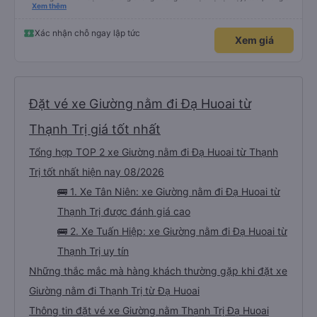
nghiêm cẩn, hiếm thấy giữa thời buổi kim tiền vội vã. Xã hội loạn đạo. Xin gửi
Xem thêm
lời tán dương chân thành, kính chúc nhà xe ngày một hưng thịnh, vạn lộ bình
an.”
Xác nhận chỗ ngay lập tức
Xem giá
Đặt vé xe Giường nằm đi Đạ Huoai từ
Thạnh Trị giá tốt nhất
Tổng hợp TOP 2 xe Giường nằm đi Đạ Huoai từ Thạnh
Trị tốt nhất hiện nay 08/2026
🚌 1. Xe Tân Niên: xe Giường nằm đi Đạ Huoai từ
Thạnh Trị được đánh giá cao
🚌 2. Xe Tuấn Hiệp: xe Giường nằm đi Đạ Huoai từ
Thạnh Trị uy tín
Những thắc mắc mà hàng khách thường gặp khi đặt xe
Giường nằm đi Thạnh Trị từ Đạ Huoai
Thông tin đặt vé xe Giường nằm Thạnh Trị Đạ Huoai