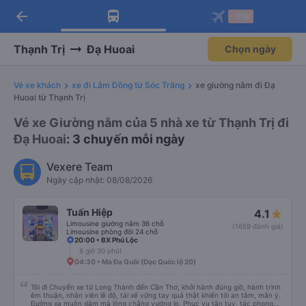
arrow_back
Tải app Vexere ngay!
Tải app Vexere
-30k
Mở app
Mở app
Nhận ưu đãi thành viên độc
-30k/ghế khi đặt vé máy bay qua
quyền
app
Thạnh Trị
Đạ Huoai
Chọn ngày
Vé xe khách
xe đi Lâm Đồng từ Sóc Trăng
xe giường nằm đi Đạ
Huoai từ Thạnh Trị
Vé xe Giường nằm của 5 nhà xe từ Thạnh Trị đi
Đạ Huoai
: 3 chuyến mỗi ngày
Vexere Team
Ngày cập nhật: 08/08/2026
Tuấn Hiệp
4.1
Limousine giường nằm 36 chỗ
(1659 đánh giá)
Limousine phòng đôi 24 chỗ
20:00 • BX Phú Lộc
8 giờ 30 phút
04:30 • Ma Đa Guôi (Dọc Quốc lộ 20)
Tôi đi Chuyến xe từ Long Thành đến Cần Thơ, khởi hành đúng giờ, hành trình
êm thuận, nhân viên lễ độ, tài xế vững tay quả thật khiến tôi an tâm, mãn ý.
Đường xa muôn dặm mà lòng chẳng vướng lo. Phục vụ tận tụy, tác phong