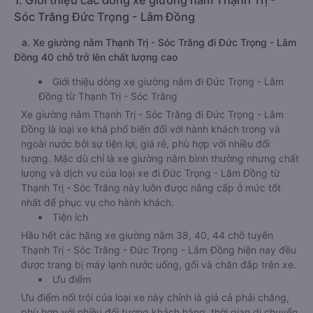
1. Giới thiệu các dòng xe giường nằm Thạnh Trị -
Sóc Trăng Đức Trọng - Lâm Đồng
a. Xe giường nằm Thạnh Trị - Sóc Trăng đi Đức Trọng - Lâm
Đồng 40 chỗ trở lên chất lượng cao
Giới thiệu dòng xe giường nằm đi Đức Trọng - Lâm
Đồng từ Thạnh Trị - Sóc Trăng
Xe giường nằm Thạnh Trị - Sóc Trăng đi Đức Trọng - Lâm
Đồng là loại xe khá phổ biến đối với hành khách trong và
ngoài nước bởi sự tiện lợi, giá rẻ, phù hợp với nhiều đối
tượng. Mặc dù chỉ là xe giường nằm bình thường nhưng chất
lượng và dịch vụ của loại xe đi Đức Trọng - Lâm Đồng từ
Thạnh Trị - Sóc Trăng này luôn được nâng cấp ở mức tốt
nhất để phục vụ cho hành khách.
Tiện ích
Hầu hết các hãng xe giường nằm 38, 40, 44 chỗ tuyến
Thạnh Trị - Sóc Trăng - Đức Trọng - Lâm Đồng hiện nay đều
được trang bị máy lạnh nước uống, gối và chăn đắp trên xe.
Ưu điểm
Ưu điểm nổi trội của loại xe này chính là giá cả phải chăng,
phù hợp với nhiều đối tượng khách hàng, thời gian di chuyển