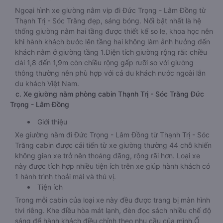
Ngoại hình xe giường nằm vip đi Đức Trọng - Lâm Đồng từ
Thạnh Trị - Sóc Trăng đẹp, sáng bóng. Nổi bật nhất là hệ
thống giường nằm hai tầng được thiết kế so le, khoa học nên
khi hành khách bước lên tầng hai không làm ảnh hưởng đến
khách nằm ở giường tầng 1.Diện tích giường rộng rãi: chiều
dài 1,8 đến 1,9m còn chiều rộng gấp rưỡi so với giường
thông thường nên phù hợp với cả du khách nước ngoài lẫn
du khách Việt Nam.
c. Xe giường nằm phòng cabin Thạnh Trị - Sóc Trăng Đức
Trọng - Lâm Đồng
Giới thiệu
Xe giường nằm đi Đức Trọng - Lâm Đồng từ Thạnh Trị - Sóc
Trăng cabin được cải tiến từ xe giường thường 44 chỗ khiến
không gian xe trở nên thoáng đãng, rộng rãi hơn. Loại xe
này được tích hợp nhiều tiện ích trên xe giúp hành khách có
1 hành trình thoải mái và thú vị.
Tiện ích
Trong mỗi cabin của loại xe này đều được trang bị màn hình
tivi riêng. Khe điều hòa mát lạnh, đèn đọc sách nhiều chế độ
sáng để hành khách điều chỉnh theo nhu cầu của mình.Ổ