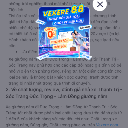
những trải nghiệm thoải mái nhất trong suốt chuyến đi.
Tiện ích
Tivi ốp trần nét cứng, đầu HD tích hợp nhiều chương trình
giải trí hấp dẫn. Trong phòng có tai nghe, có đèn đọc sách
nhiều chế độ sáng, wifi tốc độ cao. Tại mỗi giường nằm đều
có thiết kế ổ cắm sạc đa năng nguồn điện 220v cực tiện lợi.
Hành khách có thể sạc điện thoại, sạc laptop, sạc ipad nếu
cần.
Ưu điểm
Xe giường nằm đôi đi Đức Trọng - Lâm Đồng từ Thạnh Trị -
Sóc Trăng này phù hợp cho các cặp đôi hoặc gia đình có bé
nhỏ vì diện tích phòng rộng, riêng tư. Một điểm cộng lớn cho
loại xe này là không bắt khách dọc đường, tránh được tình
trạng bị nhồi nhét trong quá trình di chuyển.
2. Về chất lượng, review, đánh giá nhà xe Thạnh Trị -
Sóc Trăng Đức Trọng - Lâm Đồng giường nằm
Xe giường nằm đi Đức Trọng - Lâm Đồng từ Thạnh Trị - Sóc
Trăng tốt nhất được phân loại chất lượng dựa trên đánh giá từ
1 đến 5 của khách hàng với các tiêu chí như: Chất lượng xe
giường nằm, Đúng giờ, Chất lượng phục vụ trên
Vexere.com
.