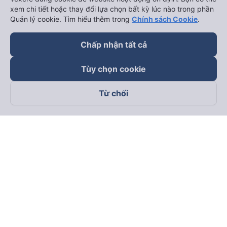
xem chi tiết hoặc thay đổi lựa chọn bất kỳ lúc nào trong phần
Quản lý cookie. Tìm hiểu thêm trong
Chính sách Cookie
.
Chấp nhận tất cả
Tùy chọn cookie
Từ chối
Theo dõi chúng tôi trên
Facebook
Tiktok
Youtube
Công ty TNHH Thương Mại Dịch Vụ Vexere
Địa chỉ đăng ký kinh doanh: 8C Chữ Đồng Tử, Phường Tân
Sơn Nhất, TP. Hồ Chí Minh, Việt Nam
Địa chỉ
:
Lầu 2, toà nhà H3 Circo Hoàng Diệu, 384 Hoàng Diệu,
Phường Khánh Hội, TP Hồ Chí Minh, Việt Nam
Tầng 3, toà nhà 101 Láng Hạ, 101 Láng Hạ, Phường Láng, TP.
Hà Nội, Việt Nam