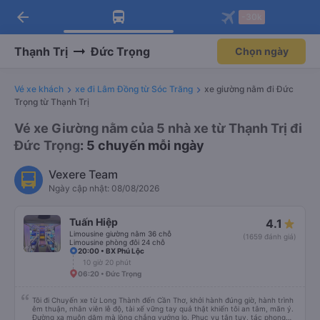
arrow_back
Tải app Vexere ngay!
Tải app Vexere
-30k
Mở app
Mở app
Nhận ưu đãi thành viên độc
-30k/ghế khi đặt vé máy bay qua
quyền
app
Thạnh Trị
Đức Trọng
Chọn ngày
Vé xe khách
xe đi Lâm Đồng từ Sóc Trăng
xe giường nằm đi Đức
Trọng từ Thạnh Trị
Vé xe Giường nằm của 5 nhà xe từ Thạnh Trị đi
Đức Trọng
: 5 chuyến mỗi ngày
Vexere Team
Ngày cập nhật: 08/08/2026
Tuấn Hiệp
4.1
Limousine giường nằm 36 chỗ
(1659 đánh giá)
Limousine phòng đôi 24 chỗ
20:00 • BX Phú Lộc
10 giờ 20 phút
06:20 • Đức Trọng
Tôi đi Chuyến xe từ Long Thành đến Cần Thơ, khởi hành đúng giờ, hành trình
êm thuận, nhân viên lễ độ, tài xế vững tay quả thật khiến tôi an tâm, mãn ý.
Đường xa muôn dặm mà lòng chẳng vướng lo. Phục vụ tận tụy, tác phong