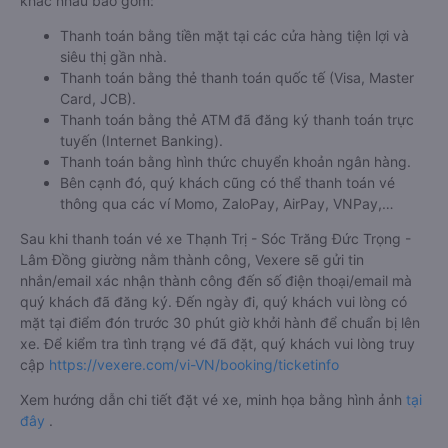
khác nhau bao gồm:
Thanh toán bằng tiền mặt tại các cửa hàng tiện lợi và
siêu thị gần nhà.
Thanh toán bằng thẻ thanh toán quốc tế (Visa, Master
Card, JCB).
Thanh toán bằng thẻ ATM đã đăng ký thanh toán trực
tuyến (Internet Banking).
Thanh toán bằng hình thức chuyển khoản ngân hàng.
Bên cạnh đó, quý khách cũng có thể thanh toán vé
thông qua các ví Momo, ZaloPay, AirPay, VNPay,…
Sau khi thanh toán vé xe Thạnh Trị - Sóc Trăng Đức Trọng -
Lâm Đồng giường nằm thành công, Vexere sẽ gửi tin
nhắn/email xác nhận thành công đến số điện thoại/email mà
quý khách đã đăng ký. Đến ngày đi, quý khách vui lòng có
mặt tại điểm đón trước 30 phút giờ khởi hành để chuẩn bị lên
xe. Để kiểm tra tình trạng vé đã đặt, quý khách vui lòng truy
cập
https://vexere.com/vi-VN/booking/ticketinfo
Xem hướng dẫn chi tiết đặt vé xe, minh họa bằng hình ảnh
tại
đây
.