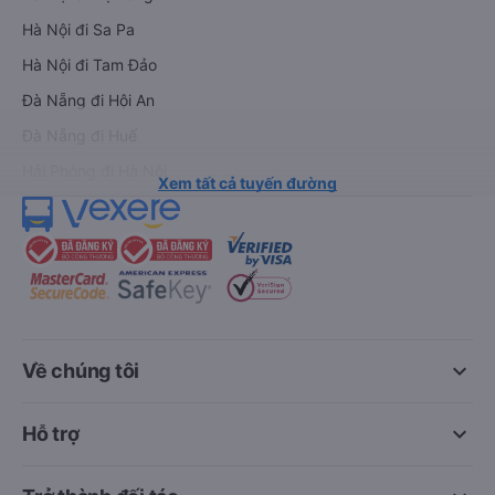
Hà Nội đi Sa Pa
Hà Nội đi Tam Đảo
Đà Nẵng đi Hội An
Đà Nẵng đi Huế
Hải Phòng đi Hà Nội
Xem tất cả tuyến đường
keyboard_arrow_down
Về chúng tôi
keyboard_arrow_down
Hỗ trợ