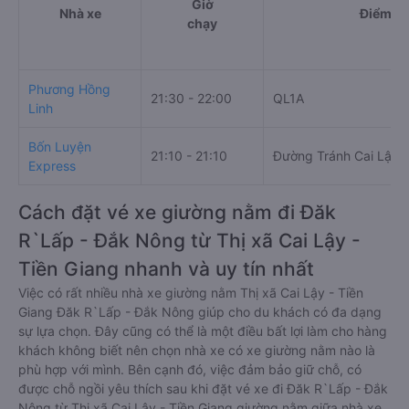
Giờ
Nhà xe
Điểm đi
chạy
Phương Hồng
21:30 - 22:00
QL1A
Linh
Bốn Luyện
21:10 - 21:10
Đường Tránh Cai Lậy
Express
Cách đặt vé xe giường nằm đi Đăk
R`Lấp - Đắk Nông từ Thị xã Cai Lậy -
Tiền Giang nhanh và uy tín nhất
Việc có rất nhiều nhà xe giường nằm Thị xã Cai Lậy - Tiền
Giang Đăk R`Lấp - Đắk Nông giúp cho du khách có đa dạng
sự lựa chọn. Đây cũng có thể là một điều bất lợi làm cho hàng
khách không biết nên chọn nhà xe có xe giường nằm nào là
phù hợp với mình. Bên cạnh đó, việc đảm bảo giữ chỗ, có
được chỗ ngồi yêu thích sau khi đặt vé xe đi Đăk R`Lấp - Đắk
Nông từ Thị xã Cai Lậy - Tiền Giang giường nằm giữa nhà xe