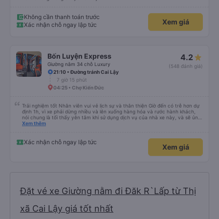
Không cần thanh toán trước
Xem giá
Xác nhận chỗ ngay lập tức
Bốn Luyện Express
4.2
Giường nằm 34 chỗ Luxury
(548 đánh giá)
21:10 • Đường tránh Cai Lậy
7 giờ 15 phút
04:25 • Chợ Kiến Đức
Trải nghiệm tốt Nhân viên vui vẻ lịch sự và thân thiện Giờ đến có trễ hơn dự
định 1h, vì xe phải dừng nhiều và lên xuống hàng hóa và rước hành khách,
nói chung là tối thấy yên tâm khi sử dụng dịch vụ của nhà xe này, và sẽ ủng
hộ và giới thiệu cho người thân sử dụng dịch vụ của nhà xe này
Xem thêm
Xác nhận chỗ ngay lập tức
Xem giá
Đặt vé xe Giường nằm đi Đăk R`Lấp từ Thị
xã Cai Lậy giá tốt nhất