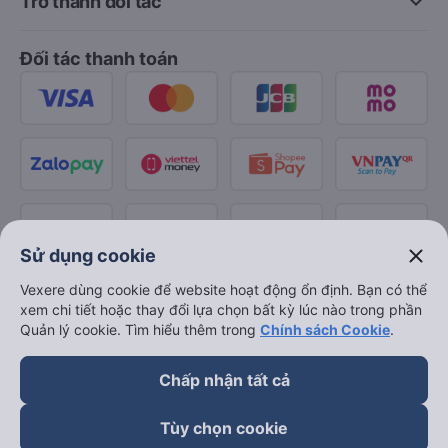
keyboard_arrow_down
Trở thành đối tác
Đối tác thanh toán
close
Sử dụng cookie
Vexere dùng cookie để website hoạt động ổn định. Bạn có thể
xem chi tiết hoặc thay đổi lựa chọn bất kỳ lúc nào trong phần
Quản lý cookie. Tìm hiểu thêm trong
Chính sách Cookie
.
Chấp nhận tất cả
Tùy chọn cookie