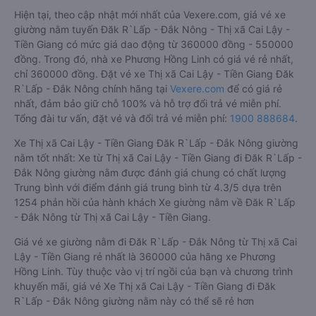
Hiện tại, theo cập nhật mới nhất của Vexere.com, giá vé xe
giường nằm tuyến Đăk R`Lấp - Đắk Nông - Thị xã Cai Lậy -
Tiền Giang có mức giá dao động từ 360000 đồng - 550000
đồng. Trong đó, nhà xe Phương Hồng Linh có giá vé rẻ nhất,
chỉ 360000 đồng. Đặt vé xe Thị xã Cai Lậy - Tiền Giang Đăk
R`Lấp - Đắk Nông chính hãng tại
Vexere.com
để có giá rẻ
nhất, đảm bảo giữ chỗ 100% và hỗ trợ đổi trả vé miễn phí.
Tổng đài tư vấn, đặt vé và đổi trả vé miễn phí:
1900 888684
.
Xe Thị xã Cai Lậy - Tiền Giang Đăk R`Lấp - Đắk Nông giường
nằm tốt nhất: Xe từ Thị xã Cai Lậy - Tiền Giang đi Đăk R`Lấp -
Đắk Nông giường nằm được đánh giá chung có chất lượng
Trung bình với điểm đánh giá trung bình từ 4.3/5 dựa trên
1254 phản hồi của hành khách Xe giường nằm về Đăk R`Lấp
- Đắk Nông từ Thị xã Cai Lậy - Tiền Giang.
Giá vé xe giường nằm đi Đăk R`Lấp - Đắk Nông từ Thị xã Cai
Lậy - Tiền Giang rẻ nhất là 360000 của hãng xe Phương
Hồng Linh. Tùy thuộc vào vị trí ngồi của bạn và chương trình
khuyến mãi, giá vé Xe Thị xã Cai Lậy - Tiền Giang đi Đăk
R`Lấp - Đắk Nông giường nằm này có thể sẽ rẻ hơn