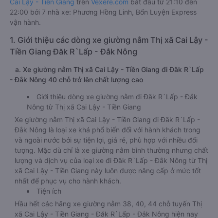
Cai Lậy - Tiền Giang
trên
Vexere.com
bắt đầu từ 21:10 đến
22:00 bởi 7 nhà xe: Phương Hồng Linh, Bốn Luyện Express
vận hành.
1. Giới thiệu các dòng xe giường nằm Thị xã Cai Lậy -
Tiền Giang Đăk R`Lấp - Đắk Nông
a. Xe giường nằm Thị xã Cai Lậy - Tiền Giang đi Đăk R`Lấp
- Đắk Nông 40 chỗ trở lên chất lượng cao
Giới thiệu dòng xe giường nằm đi Đăk R`Lấp - Đắk
Nông từ Thị xã Cai Lậy - Tiền Giang
Xe giường nằm Thị xã Cai Lậy - Tiền Giang đi Đăk R`Lấp -
Đắk Nông là loại xe khá phổ biến đối với hành khách trong
và ngoài nước bởi sự tiện lợi, giá rẻ, phù hợp với nhiều đối
tượng. Mặc dù chỉ là xe giường nằm bình thường nhưng chất
lượng và dịch vụ của loại xe đi Đăk R`Lấp - Đắk Nông từ Thị
xã Cai Lậy - Tiền Giang này luôn được nâng cấp ở mức tốt
nhất để phục vụ cho hành khách.
Tiện ích
Hầu hết các hãng xe giường nằm 38, 40, 44 chỗ tuyến Thị
xã Cai Lậy - Tiền Giang - Đăk R`Lấp - Đắk Nông hiện nay