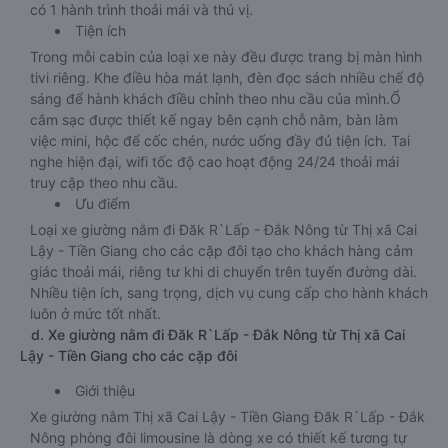
có 1 hành trình thoải mái và thú vị.
Tiện ích
Trong mỗi cabin của loại xe này đều được trang bị màn hình
tivi riêng. Khe điều hòa mát lạnh, đèn đọc sách nhiều chế độ
sáng để hành khách điều chỉnh theo nhu cầu của mình.Ổ
cắm sạc được thiết kế ngay bên cạnh chỗ nằm, bàn làm
việc mini, hộc để cốc chén, nước uống đầy đủ tiện ích. Tai
nghe hiện đại, wifi tốc độ cao hoạt động 24/24 thoải mái
truy cập theo nhu cầu.
Ưu điểm
Loại xe giường nằm đi Đăk R`Lấp - Đắk Nông từ Thị xã Cai
Lậy - Tiền Giang cho các cặp đôi tạo cho khách hàng cảm
giác thoải mái, riêng tư khi di chuyển trên tuyến đường dài.
Nhiều tiện ích, sang trọng, dịch vụ cung cấp cho hành khách
luôn ở mức tốt nhất.
d. Xe giường nằm đi Đăk R`Lấp - Đắk Nông từ Thị xã Cai
Lậy - Tiền Giang cho các cặp đôi
Giới thiệu
Xe giường nằm Thị xã Cai Lậy - Tiền Giang Đăk R`Lấp - Đắk
Nông phòng đôi limousine là dòng xe có thiết kế tương tự