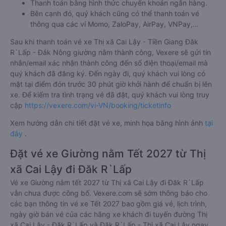
Thanh toán bằng hình thức chuyển khoản ngân hàng.
Bên cạnh đó, quý khách cũng có thể thanh toán vé
thông qua các ví Momo, ZaloPay, AirPay, VNPay,…
Sau khi thanh toán vé xe Thị xã Cai Lậy - Tiền Giang Đăk
R`Lấp - Đắk Nông giường nằm thành công, Vexere sẽ gửi tin
nhắn/email xác nhận thành công đến số điện thoại/email mà
quý khách đã đăng ký. Đến ngày đi, quý khách vui lòng có
mặt tại điểm đón trước 30 phút giờ khởi hành để chuẩn bị lên
xe. Để kiểm tra tình trạng vé đã đặt, quý khách vui lòng truy
cập
https://vexere.com/vi-VN/booking/ticketinfo
Xem hướng dẫn chi tiết đặt vé xe, minh họa bằng hình ảnh
tại
đây
.
Đặt vé xe Giường nằm Tết 2027 từ Thị
xã Cai Lậy đi Đăk R`Lấp
Vé xe Giường nằm tết 2027 từ Thị xã Cai Lậy đi Đăk R`Lấp
vẫn chưa được công bố. Vexere.com sẽ sớm thông báo cho
các bạn thông tin vé xe Tết 2027 bao gồm giá vé, lịch trình,
ngày giờ bán vé của các hãng xe khách đi tuyến đường Thị
xã Cai Lậy - Đăk R`Lấp và Đăk R`Lấp - Thị xã Cai Lậy ngay