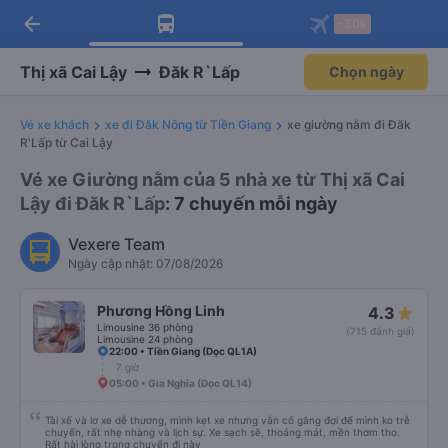
arrow_back
Tải app Vexere ngay!
Tải app Vexere
-30k
Mở app
Mở app
Nhận ưu đãi thành viên độc
-30k/ghế khi đặt vé máy bay qua
quyền
app
Thị xã Cai Lậy
Đăk R`Lấp
Chọn ngày
Vé xe khách
xe đi Đăk Nông từ Tiền Giang
xe giường nằm đi Đăk
R'Lấp từ Cai Lậy
Vé xe Giường nằm của 5 nhà xe từ Thị xã Cai
Lậy đi Đăk R`Lấp
: 7 chuyến mỗi ngày
Vexere Team
Ngày cập nhật: 07/08/2026
Phương Hồng Linh
4.3
Limousine 36 phòng
(715 đánh giá)
Limousine 24 phòng
22:00 • Tiền Giang (Dọc QL1A)
7 giờ
05:00 • Gia Nghĩa (Dọc QL14)
Tài xế và lơ xe dễ thương, mình kẹt xe nhưng vẫn cố gắng đợi để mình ko trễ
chuyến, rất nhẹ nhàng và lịch sự. Xe sạch sẽ, thoáng mát, mền thơm tho.
Rất hài lòng trong chuyến đi này