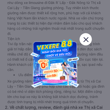
như dòng xe limousine đi Đăk R`Lấp - Đắk Nông từ Thị xã
Cai Lậy - Tiền Giang giường phòng. Tuy nhiên kích thước
giường nằm được thiết kế rộng hơn, phù hợp với cả khách
hàng Việt Nam lẫn khách nước ngoài. Nhà xe vẫn chú trọng
trang bị các thiết bị hiện đại nhằm đảm bảo cho quý khách
hàng có những trải nghiệm thoải mái nhất trong suốt chuyến
đi.
Tiện ích
Tivi ốp trần nét cứng, đầu HD tích hợp nhiều chương trình
giải trí hấp dẫn. Trong phòng có tai nghe, có đèn đọc sách
nhiều chế độ sáng, wifi tốc độ cao. Tại mỗi giường nằm đều
có thiết kế ổ cắm sạc đa năng nguồn điện 220v cực tiện lợi.
Hành khách có thể sạc điện thoại, sạc laptop, sạc ipad nếu
cần.
Ưu điểm
Xe giường nằm đôi đi Đăk R`Lấp - Đắk Nông từ Thị xã Cai
Lậy - Tiền Giang này phù hợp cho các cặp đôi hoặc gia đình
có bé nhỏ vì diện tích phòng rộng, riêng tư. Một điểm cộng
lớn cho loại xe này là không bắt khách dọc đường, tránh
được tình trạng bị nhồi nhét trong quá trình di chuyển.
2. Về chất lượng, review, đánh giá nhà xe Thị xã Cai