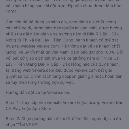
với khách hàng sau khi đặt trực tiếp vẫn chưa được đảm bảo
100%.
Cho nên để dễ dàng so sánh giá, xem đánh giá chất lượng
các nhà xe đi, được đảm bảo quyền lợi cao nhất, được hưởng
nhiều ưu đãi giảm giá vé xe giường nằm đi Đăk R`Lấp - Đắk
Nông từ Thị xã Cai Lậy - Tiền Giang, hành khách có thể đặt
mua tại website Vexere.com- Hệ thống đặt vé xe khách chất
lượng, và uy tín nhất tại Việt Nam, đảm bảo giữ chỗ 100%. Đối
với bất cứ giao dịch đặt mua vé xe giường nằm đi Thị xã Cai
Lậy - Tiền Giang Đăk R`Lấp - Đắk Nông nào của quý khách
tại trang web Vexere.com đều được Vexere cam kết giải
quyết sự cố. Chính sách tặng coupon giảm giá hoặc hoàn tiền
sẽ tùy theo từng trường hợp sự việc.
Hướng dẫn đặt vé tại Vexere.com:
Bước 1: Truy cập vào website Vexere hoặc tải app Vexere trên
CH Play hoặc App Store.
Bước 2: Chọn giường nằm điểm đi, điểm đến, ngày đi, sau đó
chọn “TÌM VÉ XE”.