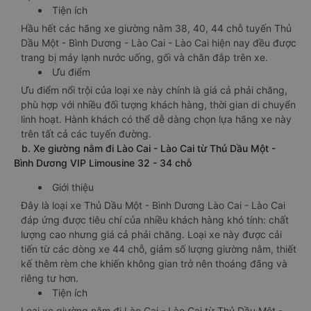
Tiện ích
Hầu hết các hãng xe giường nằm 38, 40, 44 chỗ tuyến Thủ
Dầu Một - Bình Dương - Lào Cai - Lào Cai hiện nay đều được
trang bị máy lạnh nước uống, gối và chăn đắp trên xe.
Ưu điểm
Ưu điểm nổi trội của loại xe này chính là giá cả phải chăng,
phù hợp với nhiều đối tượng khách hàng, thời gian di chuyển
linh hoạt. Hành khách có thể dễ dàng chọn lựa hãng xe này
trên tất cả các tuyến đường.
b. Xe giường nằm đi Lào Cai - Lào Cai từ Thủ Dầu Một -
Bình Dương VIP Limousine 32 - 34 chỗ
Giới thiệu
Đây là loại xe Thủ Dầu Một - Bình Dương Lào Cai - Lào Cai
đáp ứng được tiêu chí của nhiều khách hàng khó tính: chất
lượng cao nhưng giá cả phải chăng. Loại xe này được cải
tiến từ các dòng xe 44 chỗ, giảm số lượng giường nằm, thiết
kế thêm rèm che khiến không gian trở nên thoáng đãng và
riêng tư hơn.
Tiện ích
Loại xe giường nằm đi Lào Cai - Lào Cai từ Thủ Dầu Một -