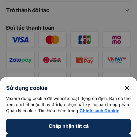
keyboard_arrow_down
Trở thành đối tác
Đối tác thanh toán
close
Sử dụng cookie
Vexere dùng cookie để website hoạt động ổn định. Bạn có thể
xem chi tiết hoặc thay đổi lựa chọn bất kỳ lúc nào trong phần
Quản lý cookie. Tìm hiểu thêm trong
Chính sách Cookie
.
Chấp nhận tất cả