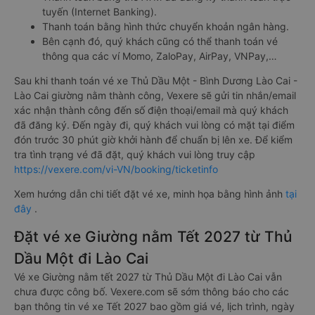
tuyến (Internet Banking).
Thanh toán bằng hình thức chuyển khoản ngân hàng.
Bên cạnh đó, quý khách cũng có thể thanh toán vé
thông qua các ví Momo, ZaloPay, AirPay, VNPay,…
Sau khi thanh toán vé xe Thủ Dầu Một - Bình Dương Lào Cai -
Lào Cai giường nằm thành công, Vexere sẽ gửi tin nhắn/email
xác nhận thành công đến số điện thoại/email mà quý khách
đã đăng ký. Đến ngày đi, quý khách vui lòng có mặt tại điểm
đón trước 30 phút giờ khởi hành để chuẩn bị lên xe. Để kiểm
tra tình trạng vé đã đặt, quý khách vui lòng truy cập
https://vexere.com/vi-VN/booking/ticketinfo
Xem hướng dẫn chi tiết đặt vé xe, minh họa bằng hình ảnh
tại
đây
.
Đặt vé xe Giường nằm Tết 2027 từ Thủ
Dầu Một đi Lào Cai
Vé xe Giường nằm tết 2027 từ Thủ Dầu Một đi Lào Cai vẫn
chưa được công bố. Vexere.com sẽ sớm thông báo cho các
bạn thông tin vé xe Tết 2027 bao gồm giá vé, lịch trình, ngày