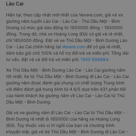
Lào Cai
Hiện tại, theo cập nhật mới nhất của Vexere.com, giá vé xe
giường nằm tuyến Lào Cai - Lào Cai - Thủ Dầu Một - Bình
Dương có mức giá dao động từ 1850000 đồng - 1850000
đồng. Trong đó, nhà xe Hoàng Long (Đỏ) có giá vé rẻ nhất,
chỉ 1850000 đồng. Đặt vé xe Thủ Dầu Một - Bình Dương Lào
Cai - Lào Cai chính hãng tại
Vexere.com
để có giá rẻ nhất,
đảm bảo giữ chỗ 100% và hỗ trợ đổi trả vé miễn phí. Tổng đài
tư vấn, đặt vé và đổi trả vé miễn phí:
1900 888684
.
Xe Thủ Dầu Một - Bình Dương Lào Cai - Lào Cai giường nằm
tốt nhất: Xe từ Thủ Dầu Một - Bình Dương đi Lào Cai - Lào Cai
giường nằm được đánh giá chung có chất lượng Trung bình
với điểm đánh giá trung bình từ 4.6/5 dựa trên 431 phản hồi
của hành khách Xe giường nằm về Lào Cai - Lào Cai từ Thủ
Dầu Một - Bình Dương.
Giá vé xe giường nằm đi Lào Cai - Lào Cai từ Thủ Dầu Một -
Bình Dương rẻ nhất là 1850000 của hãng xe Hoàng Long
(Đỏ). Tùy thuộc vào vị trí ngồi của bạn và chương trình
khuyến mãi, giá vé Xe Thủ Dầu Một - Bình Dương đi Lào Cai -