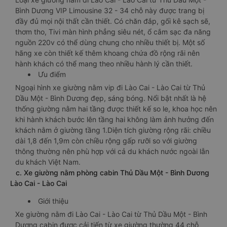
Bình Dương VIP Limousine 32 - 34 chỗ này được trang bị
đầy đủ mọi nội thất cần thiết. Có chăn đắp, gối kê sạch sẽ,
thơm tho, Tivi màn hình phẳng siêu nét, ổ cắm sạc đa năng
nguồn 220v có thể dùng chung cho nhiều thiết bị. Một số
hãng xe còn thiết kế thêm khoang chứa đồ rộng rãi nên
hành khách có thể mang theo nhiều hành lý cần thiết.
Ưu điểm
Ngoại hình xe giường nằm vip đi Lào Cai - Lào Cai từ Thủ
Dầu Một - Bình Dương đẹp, sáng bóng. Nổi bật nhất là hệ
thống giường nằm hai tầng được thiết kế so le, khoa học nên
khi hành khách bước lên tầng hai không làm ảnh hưởng đến
khách nằm ở giường tầng 1.Diện tích giường rộng rãi: chiều
dài 1,8 đến 1,9m còn chiều rộng gấp rưỡi so với giường
thông thường nên phù hợp với cả du khách nước ngoài lẫn
du khách Việt Nam.
c. Xe giường nằm phòng cabin Thủ Dầu Một - Bình Dương
Lào Cai - Lào Cai
Giới thiệu
Xe giường nằm đi Lào Cai - Lào Cai từ Thủ Dầu Một - Bình
Dương cabin được cải tiến từ xe giường thường 44 chỗ