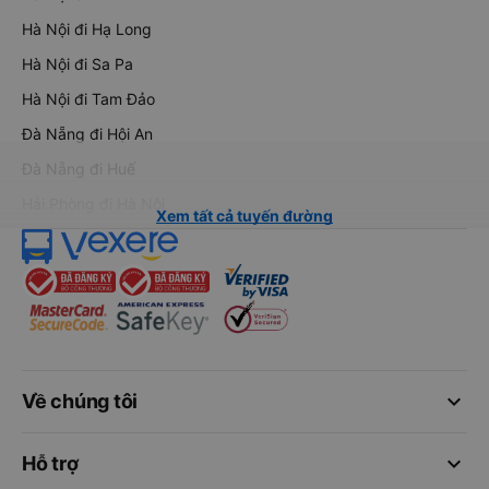
Hà Nội đi Hạ Long
Hà Nội đi Sa Pa
Hà Nội đi Tam Đảo
Đà Nẵng đi Hội An
Đà Nẵng đi Huế
Hải Phòng đi Hà Nội
Xem tất cả tuyến đường
keyboard_arrow_down
Về chúng tôi
keyboard_arrow_down
Hỗ trợ