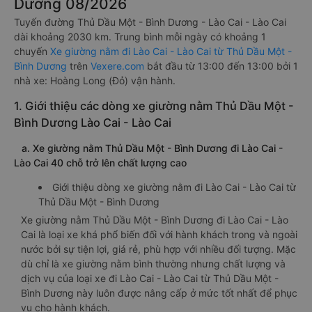
Dương 08/2026
Tuyến đường Thủ Dầu Một - Bình Dương - Lào Cai - Lào Cai
dài khoảng 2030 km. Trung bình mỗi ngày có khoảng 1
chuyến
Xe giường nằm đi Lào Cai - Lào Cai từ Thủ Dầu Một -
Bình Dương
trên
Vexere.com
bắt đầu từ 13:00 đến 13:00 bởi 1
nhà xe: Hoàng Long (Đỏ) vận hành.
1. Giới thiệu các dòng xe giường nằm Thủ Dầu Một -
Bình Dương Lào Cai - Lào Cai
a. Xe giường nằm Thủ Dầu Một - Bình Dương đi Lào Cai -
Lào Cai 40 chỗ trở lên chất lượng cao
Giới thiệu dòng xe giường nằm đi Lào Cai - Lào Cai từ
Thủ Dầu Một - Bình Dương
Xe giường nằm Thủ Dầu Một - Bình Dương đi Lào Cai - Lào
Cai là loại xe khá phổ biến đối với hành khách trong và ngoài
nước bởi sự tiện lợi, giá rẻ, phù hợp với nhiều đối tượng. Mặc
dù chỉ là xe giường nằm bình thường nhưng chất lượng và
dịch vụ của loại xe đi Lào Cai - Lào Cai từ Thủ Dầu Một -
Bình Dương này luôn được nâng cấp ở mức tốt nhất để phục
vụ cho hành khách.