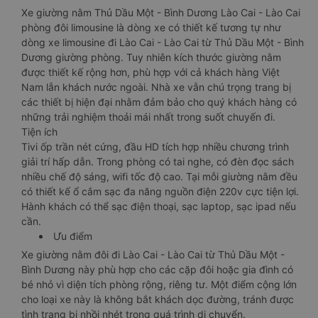
Xe giường nằm Thủ Dầu Một - Bình Dương Lào Cai - Lào Cai
phòng đôi limousine là dòng xe có thiết kế tương tự như
dòng xe limousine đi Lào Cai - Lào Cai từ Thủ Dầu Một - Bình
Dương giường phòng. Tuy nhiên kích thước giường nằm
được thiết kế rộng hơn, phù hợp với cả khách hàng Việt
Nam lẫn khách nước ngoài. Nhà xe vẫn chú trọng trang bị
các thiết bị hiện đại nhằm đảm bảo cho quý khách hàng có
những trải nghiệm thoải mái nhất trong suốt chuyến đi.
Tiện ích
Tivi ốp trần nét cứng, đầu HD tích hợp nhiều chương trình
giải trí hấp dẫn. Trong phòng có tai nghe, có đèn đọc sách
nhiều chế độ sáng, wifi tốc độ cao. Tại mỗi giường nằm đều
có thiết kế ổ cắm sạc đa năng nguồn điện 220v cực tiện lợi.
Hành khách có thể sạc điện thoại, sạc laptop, sạc ipad nếu
cần.
Ưu điểm
Xe giường nằm đôi đi Lào Cai - Lào Cai từ Thủ Dầu Một -
Bình Dương này phù hợp cho các cặp đôi hoặc gia đình có
bé nhỏ vì diện tích phòng rộng, riêng tư. Một điểm cộng lớn
cho loại xe này là không bắt khách dọc đường, tránh được
tình trạng bị nhồi nhét trong quá trình di chuyển.