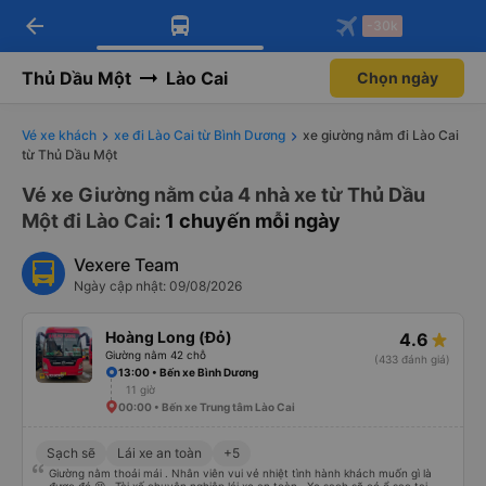
arrow_back
Tải app Vexere ngay!
Tải app Vexere
-30k
Mở app
Mở app
Nhận ưu đãi thành viên độc
-30k/ghế khi đặt vé máy bay qua
quyền
app
Thủ Dầu Một
Lào Cai
Chọn ngày
Vé xe khách
xe đi Lào Cai từ Bình Dương
xe giường nằm đi Lào Cai
từ Thủ Dầu Một
Vé xe Giường nằm của 4 nhà xe từ Thủ Dầu
Một đi Lào Cai
: 1 chuyến mỗi ngày
Vexere Team
Ngày cập nhật: 09/08/2026
Hoàng Long (Đỏ)
4.6
Giường nằm 42 chỗ
(433 đánh giá)
13:00 • Bến xe Bình Dương
11 giờ
00:00 • Bến xe Trung tâm Lào Cai
Sạch sẽ
Lái xe an toàn
+5
Giường nằm thoải mái . Nhân viên vui vẻ nhiệt tình hành khách muốn gì là