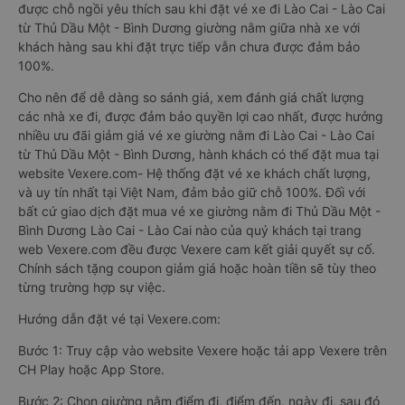
được chỗ ngồi yêu thích sau khi đặt vé xe đi Lào Cai - Lào Cai
từ Thủ Dầu Một - Bình Dương giường nằm giữa nhà xe với
khách hàng sau khi đặt trực tiếp vẫn chưa được đảm bảo
100%.
Cho nên để dễ dàng so sánh giá, xem đánh giá chất lượng
các nhà xe đi, được đảm bảo quyền lợi cao nhất, được hưởng
nhiều ưu đãi giảm giá vé xe giường nằm đi Lào Cai - Lào Cai
từ Thủ Dầu Một - Bình Dương, hành khách có thể đặt mua tại
website Vexere.com- Hệ thống đặt vé xe khách chất lượng,
và uy tín nhất tại Việt Nam, đảm bảo giữ chỗ 100%. Đối với
bất cứ giao dịch đặt mua vé xe giường nằm đi Thủ Dầu Một -
Bình Dương Lào Cai - Lào Cai nào của quý khách tại trang
web Vexere.com đều được Vexere cam kết giải quyết sự cố.
Chính sách tặng coupon giảm giá hoặc hoàn tiền sẽ tùy theo
từng trường hợp sự việc.
Hướng dẫn đặt vé tại Vexere.com:
Bước 1: Truy cập vào website Vexere hoặc tải app Vexere trên
CH Play hoặc App Store.
Bước 2: Chọn giường nằm điểm đi, điểm đến, ngày đi, sau đó