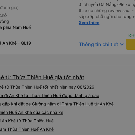
đi chuyến Đà Nẵng-Pleiku n
đánh giá)
thì e có những review sau: - 
chỗ
sắp xếp chỗ ngồi cho từng người 1 - A phụ xe du
iường
cùng tần số nên nói câu nào 
Xem thêm
xe phía Nam Huế
đúg giờ, trước giờ đi có nv 
phục vụ tốt. - Cơ sở vật chất bình thường, do đặt xe thường
KH
nên cũng k đòi hỏi gì nhìu 
ã An Khê - QL19
keyboard_arrow_down
Thông tin chi tiết
dừng lại để đi vệ sinh.
ê từ Thừa Thiên Huế giá tốt nhất
ê từ Thừa Thiên Huế tốt nhất hiện nay 08/2026
ằm đi An Khê từ Thừa Thiên Huế được đánh giá cao
gặp khi đặt xe Giường nằm đi Thừa Thiên Huế từ An Khê
hiên Huế An Khê của các nhà xe
i An Khê từ Thừa Thiên Huế
 nằm Thừa Thiên Huế An Khê