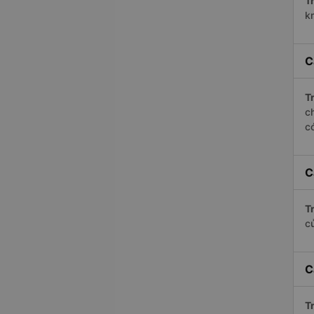
Tr
k
C
Tr
c
c
C
Tr
c
C
Tr