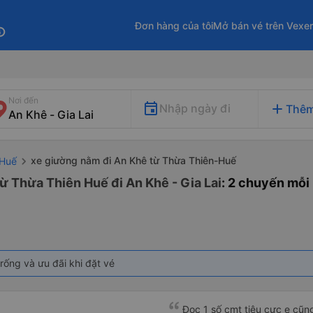
Đơn hàng của tôi
Mở bán vé trên Vexe
fo
Nơi đến
add
Nhập ngày đi
Thêm
xe giường nằm đi An Khê từ Thừa Thiên-Huế
-Huế
ừ Thừa Thiên Huế đi An Khê - Gia Lai
: 2 chuyến mỗi
rống và ưu đãi khi đặt vé
Đọc 1 số cmt tiêu cực e cũ