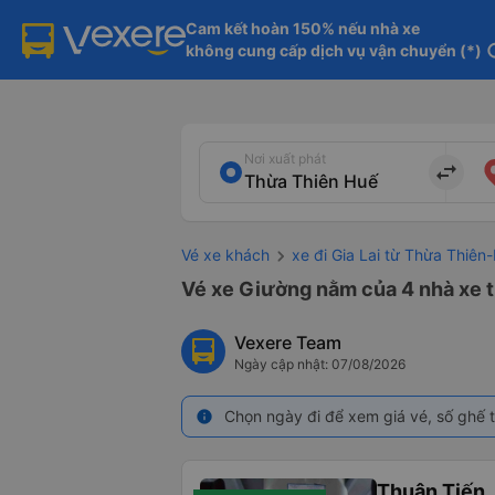
Cam kết hoàn 150% nếu nhà xe

không cung cấp dịch vụ vận chuyển (*)
in
Nơi xuất phát
import_export
Vé xe khách
xe đi Gia Lai từ Thừa Thiên
Vé xe Giường nằm của 4 nhà xe t
Vexere Team
Ngày cập nhật: 07/08/2026
Chọn ngày đi để xem giá vé, số ghế t
info
Thuận Tiến