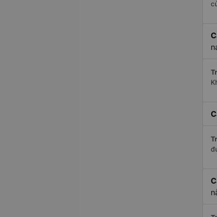
c
C
n
Tr
Kh
C
Tr
đ
C
n