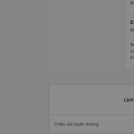
l
C
c
Tr
c
5
Lịch
Chiều dài tuyến đường