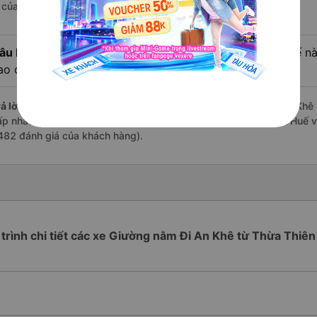
à của nhà xe Thuận Tiến.
âu hỏi:
Review xe đi An Khê - Gia Lai từ Thừa Thiên Huế nào
ao cấp nhất?
ả lời:
Những hãng có loại xe Giường nằm đi Thừa Thiên Huế An Khê - 
ấp nhất là nhà xe Thuận Tiến đi An Khê - Gia Lai từ Thừa Thiên Huế v
482 đánh giá của khách hàng).
 trình chi tiết các xe Giường nằm Đi An Khê từ Thừa Thiê