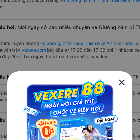
ả lời:
Đường di chuyển bằng
xe Giường nằm đi Thừa Thiên Huế An K
m.
âu hỏi:
Mỗi ngày có bao nhiêu chuyến xe Giường nằm đi Th
ả lời:
Tuyến đường
xe Giường nằm Thừa Thiên Huế An Khê - Gia Lai
huyến trên
Vexere.com
bắt đầu từ 17:29 đến 17:30 bởi 1 nhà xe: xe
ó đầy đủ cả ban ngày, buổi trưa, buổi chiều, ban đêm
âu hỏi:
Nhà xe Giường nằm đi An Khê - Gia Lai từ Thừa Th
ả lời:
Chuyến
Giường nằm Thừa Thiên Huế An Khê - Gia Lai
có giờ x
ủa nhà xe Thuận Tiến.
âu hỏi:
Nhà xe đi An Khê - Gia Lai từ Thừa Thiên Huế nào c
ả lời:
Chuyến
Giường nằm Thừa Thiên Huế An Khê - Gia Lai
có giờ x