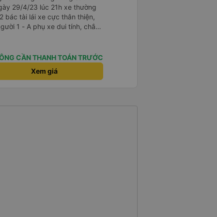
gày 29/4/23 lúc 21h xe thường
2 bác tài lái xe cực thân thiện,
i tính, chắc
là cười câu đó - Xe xuất bến
điện thông báo trước, thái độ
ÔNG CẦN THANH TOÁN TRƯỚC
hơn. Nhưng nhìn chug khá ổn, có
Xem giá