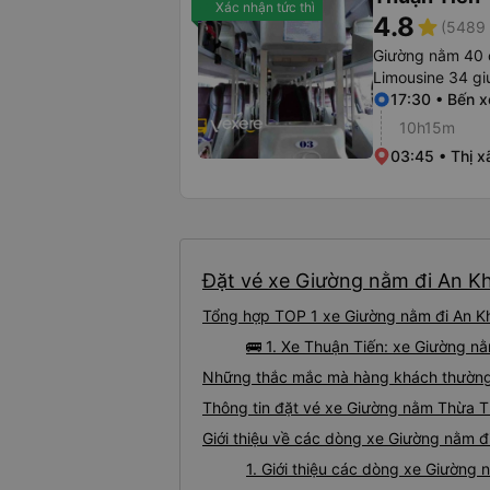
Xác nhận tức thì
4.8
star
(5489 
Giường nằm 40 
Limousine 34 g
17:30 • Bến 
10h15m
03:45 • Thị x
Đặt vé xe Giường nằm đi An Kh
Tổng hợp TOP 1 xe Giường nằm đi An Kh
🚌 1. Xe Thuận Tiến: xe Giường n
Những thắc mắc mà hàng khách thường 
Thông tin đặt vé xe Giường nằm Thừa T
Giới thiệu về các dòng xe Giường nằm đ
1. Giới thiệu các dòng xe Giường