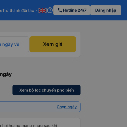
help_outline
phone
Hotline 24/7
Đăng nhập
re
Trở thành đối tác
arrow_drop_down
Xem giá
 ngày về
 ngày
Xem bộ lọc chuyến phổ biến
Chọn ngày
ng hơi hoang mang nhưg sau khi