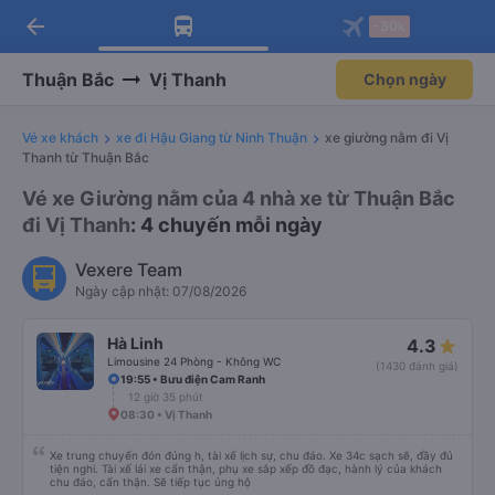
arrow_back
Tải app Vexere ngay!
Tải app Vexere
-30k
Mở app
Mở app
Nhận ưu đãi thành viên độc
-30k/ghế khi đặt vé máy bay qua
quyền
app
Thuận Bắc
Vị Thanh
Chọn ngày
Vé xe khách
xe đi Hậu Giang từ Ninh Thuận
xe giường nằm đi Vị
Thanh từ Thuận Bắc
Vé xe Giường nằm của 4 nhà xe từ Thuận Bắc
đi Vị Thanh
: 4 chuyến mỗi ngày
Vexere Team
Ngày cập nhật: 07/08/2026
Hà Linh
4.3
Limousine 24 Phòng - Không WC
(1430 đánh giá)
19:55 • Bưu điện Cam Ranh
12 giờ 35 phút
08:30 • Vị Thanh
Xe trung chuyển đón đúng h, tài xế lịch sự, chu đáo. Xe 34c sạch sẽ, đầy đủ
tiện nghi. Tài xế lái xe cẩn thận, phụ xe sắp xếp đồ đạc, hành lý của khách
chu đáo, cẩn thận. Sẽ tiếp tục ủng hộ