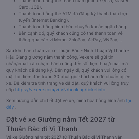
Thanh toán bằng thẻ thanh toán quốc tế (Visa, Master
Card, JCB).
Thanh toán bằng thẻ ATM đã đăng ký thanh toán trực
tuyến (Internet Banking).
Thanh toán bằng hình thức chuyển khoản ngân hàng.
Bên cạnh đó, quý khách cũng có thể thanh toán vé
thông qua các ví Momo, ZaloPay, AirPay, VNPay,…
Sau khi thanh toán vé xe Thuận Bắc - Ninh Thuận Vị Thanh -
Hậu Giang giường nằm thành công, Vexere sẽ gửi tin
nhắn/email xác nhận thành công đến số điện thoại/email mà
quý khách đã đăng ký. Đến ngày đi, quý khách vui lòng có
mặt tại điểm đón trước 30 phút giờ khởi hành để chuẩn bị lên
xe. Để kiểm tra tình trạng vé đã đặt, quý khách vui lòng truy
cập
https://vexere.com/vi-VN/booking/ticketinfo
Xem hướng dẫn chi tiết đặt vé xe, minh họa bằng hình ảnh
tại
đây
.
Đặt vé xe Giường nằm Tết 2027 từ
Thuận Bắc đi Vị Thanh
Vé xe Giường nằm tết 2027 từ Thuận Bắc đi Vị Thanh vẫn