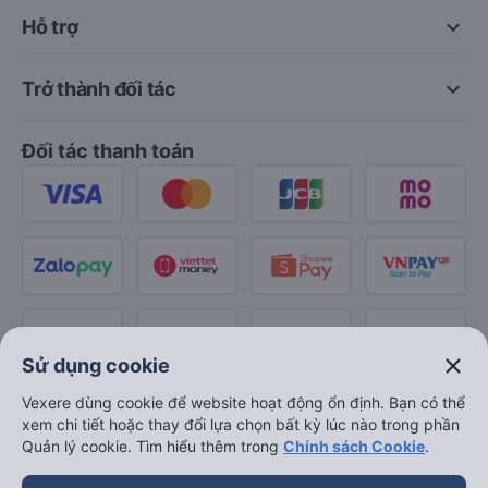
keyboard_arrow_down
Hỗ trợ
keyboard_arrow_down
Trở thành đối tác
Đối tác thanh toán
close
Sử dụng cookie
Vexere dùng cookie để website hoạt động ổn định. Bạn có thể
xem chi tiết hoặc thay đổi lựa chọn bất kỳ lúc nào trong phần
Quản lý cookie. Tìm hiểu thêm trong
Chính sách Cookie
.