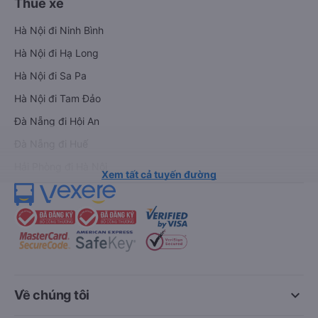
Thuê xe
Hà Nội đi Ninh Bình
Hà Nội đi Hạ Long
Hà Nội đi Sa Pa
Hà Nội đi Tam Đảo
Đà Nẵng đi Hội An
Đà Nẵng đi Huế
Hải Phòng đi Hà Nội
Xem tất cả tuyến đường
keyboard_arrow_down
Về chúng tôi