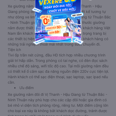
Xe giường nằm Thuận Bắc - Ninh Thuận Vị Thanh - Hậu
Giang phòng đôi limousine là dòng xe có thiết kế tương tự
như dòng xe limousine đi Vị Thanh - Hậu Giang từ Thuận Bắc
- Ninh Thuận giường phòng. Tuy nhiên kích thước giường
nằm được thiết kế rộng hơn, phù hợp với cả khách hàng Việt
Nam lẫn khách nước ngoài. Nhà xe vẫn chú trọng trang bị
các thiết bị hiện đại nhằm đảm bảo cho quý khách hàng có
những trải nghiệm thoải mái nhất trong suốt chuyến đi.
Tiện ích
Tivi ốp trần nét cứng, đầu HD tích hợp nhiều chương trình
giải trí hấp dẫn. Trong phòng có tai nghe, có đèn đọc sách
nhiều chế độ sáng, wifi tốc độ cao. Tại mỗi giường nằm đều
có thiết kế ổ cắm sạc đa năng nguồn điện 220v cực tiện lợi.
Hành khách có thể sạc điện thoại, sạc laptop, sạc ipad nếu
cần.
Ưu điểm
Xe giường nằm đôi đi Vị Thanh - Hậu Giang từ Thuận Bắc -
Ninh Thuận này phù hợp cho các cặp đôi hoặc gia đình có
bé nhỏ vì diện tích phòng rộng, riêng tư. Một điểm cộng lớn
cho loại xe này là không bắt khách dọc đường, tránh được