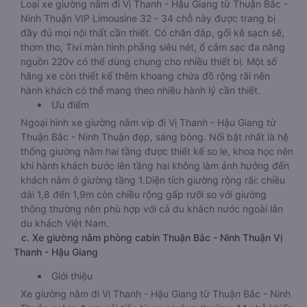
Loại xe giường nằm đi Vị Thanh - Hậu Giang từ Thuận Bắc -
Ninh Thuận VIP Limousine 32 - 34 chỗ này được trang bị
đầy đủ mọi nội thất cần thiết. Có chăn đắp, gối kê sạch sẽ,
thơm tho, Tivi màn hình phẳng siêu nét, ổ cắm sạc đa năng
nguồn 220v có thể dùng chung cho nhiều thiết bị. Một số
hãng xe còn thiết kế thêm khoang chứa đồ rộng rãi nên
hành khách có thể mang theo nhiều hành lý cần thiết.
Ưu điểm
Ngoại hình xe giường nằm vip đi Vị Thanh - Hậu Giang từ
Thuận Bắc - Ninh Thuận đẹp, sáng bóng. Nổi bật nhất là hệ
thống giường nằm hai tầng được thiết kế so le, khoa học nên
khi hành khách bước lên tầng hai không làm ảnh hưởng đến
khách nằm ở giường tầng 1.Diện tích giường rộng rãi: chiều
dài 1,8 đến 1,9m còn chiều rộng gấp rưỡi so với giường
thông thường nên phù hợp với cả du khách nước ngoài lẫn
du khách Việt Nam.
c. Xe giường nằm phòng cabin Thuận Bắc - Ninh Thuận Vị
Thanh - Hậu Giang
Giới thiệu
Xe giường nằm đi Vị Thanh - Hậu Giang từ Thuận Bắc - Ninh