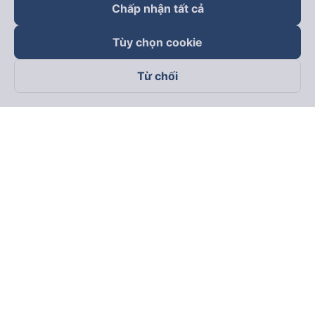
Chấp nhận tất cả
Tùy chọn cookie
Từ chối
Theo dõi chúng tôi trên
Facebook
Tiktok
Youtube
Công ty TNHH Thương Mại Dịch Vụ Vexere
Địa chỉ đăng ký kinh doanh: 8C Chữ Đồng Tử, Phường Tân
Sơn Nhất, TP. Hồ Chí Minh, Việt Nam
Địa chỉ
:
Lầu 2, toà nhà H3 Circo Hoàng Diệu, 384 Hoàng Diệu,
Phường Khánh Hội, TP Hồ Chí Minh, Việt Nam
Tầng 3, toà nhà 101 Láng Hạ, 101 Láng Hạ, Phường Láng, TP.
Hà Nội, Việt Nam
Giấy chứng nhận ĐKKD số 0315133726 do Sở KH và ĐT TP.
Hồ Chí Minh cấp lần đầu ngày 27/6/2018
Bản quyền © 2025 thuộc về Vexere.com