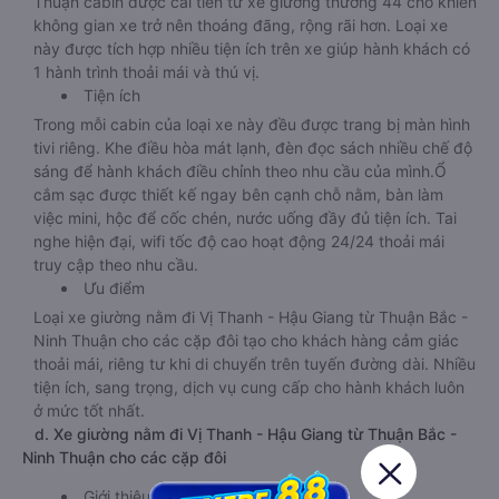
Thuận cabin được cải tiến từ xe giường thường 44 chỗ khiến
không gian xe trở nên thoáng đãng, rộng rãi hơn. Loại xe
này được tích hợp nhiều tiện ích trên xe giúp hành khách có
1 hành trình thoải mái và thú vị.
Tiện ích
Trong mỗi cabin của loại xe này đều được trang bị màn hình
tivi riêng. Khe điều hòa mát lạnh, đèn đọc sách nhiều chế độ
sáng để hành khách điều chỉnh theo nhu cầu của mình.Ổ
cắm sạc được thiết kế ngay bên cạnh chỗ nằm, bàn làm
việc mini, hộc để cốc chén, nước uống đầy đủ tiện ích. Tai
nghe hiện đại, wifi tốc độ cao hoạt động 24/24 thoải mái
truy cập theo nhu cầu.
Ưu điểm
Loại xe giường nằm đi Vị Thanh - Hậu Giang từ Thuận Bắc -
Ninh Thuận cho các cặp đôi tạo cho khách hàng cảm giác
thoải mái, riêng tư khi di chuyển trên tuyến đường dài. Nhiều
tiện ích, sang trọng, dịch vụ cung cấp cho hành khách luôn
ở mức tốt nhất.
d. Xe giường nằm đi Vị Thanh - Hậu Giang từ Thuận Bắc -
Ninh Thuận cho các cặp đôi
Giới thiệu