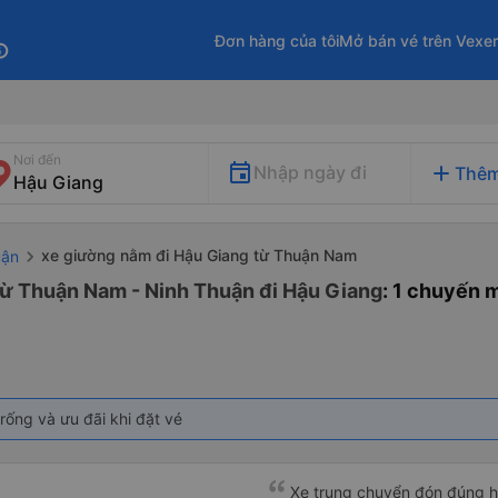
Đơn hàng của tôi
Mở bán vé trên Vexe
fo
Nơi đến
add
Nhập ngày đi
Thêm
xe giường nằm đi Hậu Giang từ Thuận Nam
uận
từ Thuận Nam - Ninh Thuận đi Hậu Giang
: 1 chuyến 
rống và ưu đãi khi đặt vé
Xe trung chuyển đón đúng h, 