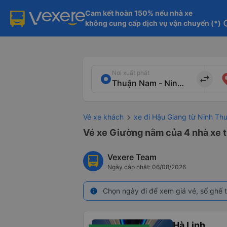
Cam kết hoàn 150% nếu nhà xe

không cung cấp dịch vụ vận chuyển (*)
in
Nơi xuất phát
import_export
Vé xe khách
xe đi Hậu Giang từ Ninh Th
Vé xe Giường nằm của 4 nhà xe 
Vexere Team
Ngày cập nhật: 06/08/2026
Chọn ngày đi để xem giá vé, số ghế t
info
Hà Linh