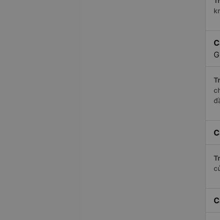
Tr
k
C
G
Tr
c
đ
C
Tr
c
C