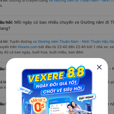
ả lời:
Đường di chuyển bằng
xe Giường nằm đi Thuận Nam - Ninh T
m.
âu hỏi:
Mỗi ngày có bao nhiêu chuyến xe Giường nằm đi T
iang?
ả lời:
Tuyến đường
xe Giường nằm Thuận Nam - Ninh Thuận Hậu Gi
huyến trên
Vexere.com
bắt đầu từ 22:40 đến 22:40 bởi 1 nhà xe: xe
ầy đủ cả ban ngày, buổi trưa, buổi chiều, ban đêm
âu hỏi:
Nhà xe Giường nằm đi Hậu Giang từ Thuận Nam - N
ả lời:
Chuyến
Giường nằm Thuận Nam - Ninh Thuận Hậu Giang
có gi
ủa nhà xe Hà Linh.
âu hỏi:
Nhà xe đi Hậu Giang từ Thuận Nam - Ninh Thuận nà