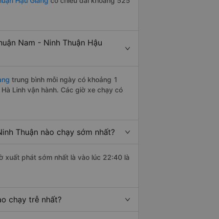
huận Hậu Giang
có chiều dài khoảng 525
huận Nam - Ninh Thuận Hậu
ang
trung bình mỗi ngày có khoảng 1
 Hà Linh vận hành. Các giờ xe chạy có
inh Thuận nào chạy sớm nhất?
ờ xuất phát sớm nhất là vào lúc 22:40 là
o chạy trễ nhất?