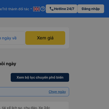
help_outline
phone
Hotline 24/7
Đăng nhập
re
Trở thành đối tác
arrow_drop_down
Xem giá
 ngày về
mỗi ngày
Xem bộ lọc chuyến phổ biến
Chọn ngày
tài xế lịch sự, chu đáo. Xe 34c