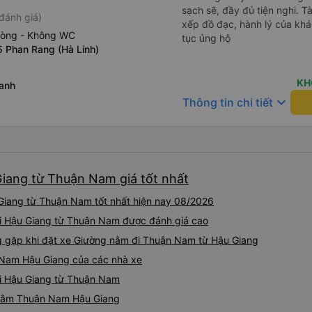
sạch sẽ, đầy đủ tiện nghi. Tà
đánh giá)
xếp đồ đạc, hành lý của khá
hòng - Không WC
tục ủng hộ
5 Phan Rang (Hà Linh)
KH
hanh
keyboard_arrow_down
Thông tin chi tiết
iang từ Thuận Nam giá tốt nhất
Giang từ Thuận Nam tốt nhất hiện nay 08/2026
đi Hậu Giang từ Thuận Nam được đánh giá cao
gặp khi đặt xe Giường nằm đi Thuận Nam từ Hậu Giang
 Nam Hậu Giang của các nhà xe
đi Hậu Giang từ Thuận Nam
g nằm Thuận Nam Hậu Giang