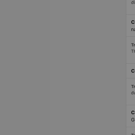
đ
C
n
Tr
T
C
Tr
đ
C
G