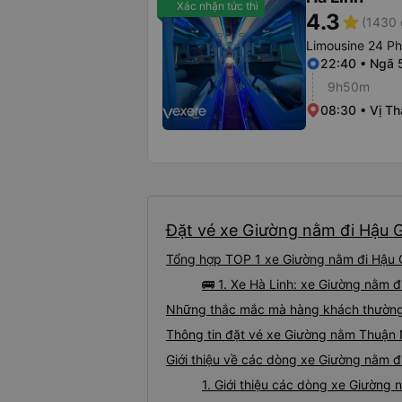
Xác nhận tức thì
4.3
star
(1430 
Limousine 24 P
22:40 • Ngã 
9h50m
08:30 • Vị T
Đặt vé xe Giường nằm đi Hậu G
Tổng hợp TOP 1 xe Giường nằm đi Hậu 
🚌 1. Xe Hà Linh: xe Giường nằm 
Những thắc mắc mà hàng khách thường 
Thông tin đặt vé xe Giường nằm Thuận
Giới thiệu về các dòng xe Giường nằm 
1. Giới thiệu các dòng xe Giườn