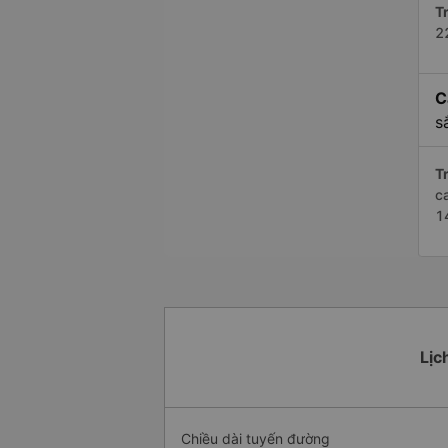
Tr
2
C
s
Tr
c
1
Lịc
Chiều dài tuyến đường