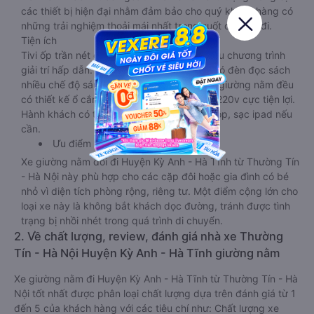
các thiết bị hiện đại nhằm đảm bảo cho quý khách hàng có
những trải nghiệm thoải mái nhất trong suốt chuyến đi.
Tiện ích
Tivi ốp trần nét cứng, đầu HD tích hợp nhiều chương trình
giải trí hấp dẫn. Trong phòng có tai nghe, có đèn đọc sách
nhiều chế độ sáng, wifi tốc độ cao. Tại mỗi giường nằm đều
có thiết kế ổ cắm sạc đa năng nguồn điện 220v cực tiện lợi.
Hành khách có thể sạc điện thoại, sạc laptop, sạc ipad nếu
cần.
Ưu điểm
Xe giường nằm đôi đi Huyện Kỳ Anh - Hà Tĩnh từ Thường Tín
- Hà Nội này phù hợp cho các cặp đôi hoặc gia đình có bé
nhỏ vì diện tích phòng rộng, riêng tư. Một điểm cộng lớn cho
loại xe này là không bắt khách dọc đường, tránh được tình
trạng bị nhồi nhét trong quá trình di chuyển.
2. Về chất lượng, review, đánh giá nhà xe Thường
Tín - Hà Nội Huyện Kỳ Anh - Hà Tĩnh giường nằm
Xe giường nằm đi Huyện Kỳ Anh - Hà Tĩnh từ Thường Tín - Hà
Nội tốt nhất được phân loại chất lượng dựa trên đánh giá từ 1
đến 5 của khách hàng với các tiêu chí như: Chất lượng xe