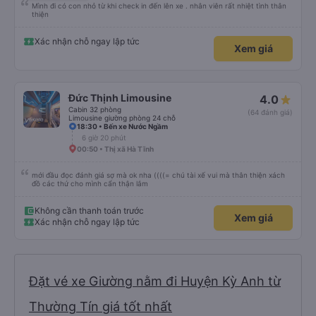
Mình đi có con nhỏ từ khi check in đến lên xe . nhân viên rất nhiệt tình thân
thiện
Xác nhận chỗ ngay lập tức
Xem giá
Đức Thịnh Limousine
4.0
Cabin 32 phòng
(64 đánh giá)
Limousine giường phòng 24 chỗ
18:30 • Bến xe Nước Ngầm
6 giờ 20 phút
00:50 • Thị xã Hà Tĩnh
mới đầu đọc đánh giá sợ mà ok nha ((((= chú tài xế vui mà thân thiện xách
đồ các thứ cho mình cẩn thận lắm
Không cần thanh toán trước
Xem giá
Xác nhận chỗ ngay lập tức
Đặt vé xe Giường nằm đi Huyện Kỳ Anh từ
Thường Tín giá tốt nhất