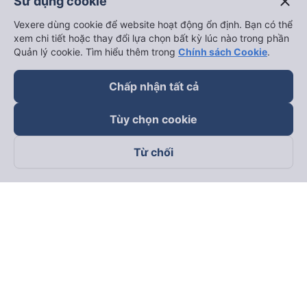
close
Sử dụng cookie
Vexere dùng cookie để website hoạt động ổn định. Bạn có thể
xem chi tiết hoặc thay đổi lựa chọn bất kỳ lúc nào trong phần
Quản lý cookie. Tìm hiểu thêm trong
Chính sách Cookie
.
Chấp nhận tất cả
Tùy chọn cookie
Từ chối
Theo dõi chúng tôi trên
Facebook
Tiktok
Youtube
Công ty TNHH Thương Mại Dịch Vụ Vexere
Địa chỉ đăng ký kinh doanh: 8C Chữ Đồng Tử, Phường Tân
Sơn Nhất, TP. Hồ Chí Minh, Việt Nam
Địa chỉ
:
Lầu 2, toà nhà H3 Circo Hoàng Diệu, 384 Hoàng Diệu,
Phường Khánh Hội, TP Hồ Chí Minh, Việt Nam