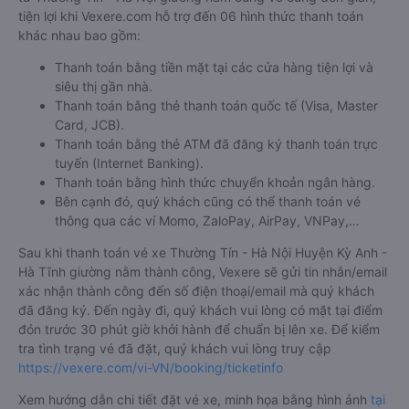
tiện lợi khi Vexere.com hỗ trợ đến 06 hình thức thanh toán
khác nhau bao gồm:
Thanh toán bằng tiền mặt tại các cửa hàng tiện lợi và
siêu thị gần nhà.
Thanh toán bằng thẻ thanh toán quốc tế (Visa, Master
Card, JCB).
Thanh toán bằng thẻ ATM đã đăng ký thanh toán trực
tuyến (Internet Banking).
Thanh toán bằng hình thức chuyển khoản ngân hàng.
Bên cạnh đó, quý khách cũng có thể thanh toán vé
thông qua các ví Momo, ZaloPay, AirPay, VNPay,…
Sau khi thanh toán vé xe Thường Tín - Hà Nội Huyện Kỳ Anh -
Hà Tĩnh giường nằm thành công, Vexere sẽ gửi tin nhắn/email
xác nhận thành công đến số điện thoại/email mà quý khách
đã đăng ký. Đến ngày đi, quý khách vui lòng có mặt tại điểm
đón trước 30 phút giờ khởi hành để chuẩn bị lên xe. Để kiểm
tra tình trạng vé đã đặt, quý khách vui lòng truy cập
https://vexere.com/vi-VN/booking/ticketinfo
Xem hướng dẫn chi tiết đặt vé xe, minh họa bằng hình ảnh
tại