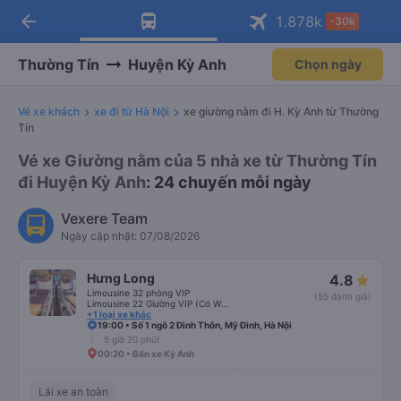
arrow_back
Tải app Vexere ngay!
Tải app Vexere
1.878
k
-30k
Mở app
Mở app
Nhận ưu đãi thành viên độc
-30k/ghế khi đặt vé máy bay qua
quyền
app
Thường Tín
Huyện Kỳ Anh
Chọn ngày
Vé xe khách
xe đi từ Hà Nội
xe giường nằm đi H. Kỳ Anh từ Thường
Tín
Vé xe Giường nằm của 5 nhà xe từ Thường Tín
đi Huyện Kỳ Anh
: 24 chuyến mỗi ngày
Vexere Team
Ngày cập nhật: 07/08/2026
Hưng Long
4.8
Limousine 32 phòng VIP
(55 đánh giá)
Limousine 22 Giường VIP (Có WC)
+1 loại xe khác
19:00 • Số 1 ngõ 2 Đình Thôn, Mỹ Đình, Hà Nội
5 giờ 20 phút
00:20 • Bến xe Kỳ Anh
Lái xe an toàn