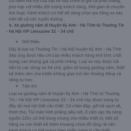
Ưu điểm nổi trội của loại xe này chính là giá cả phải chăng,
phù hợp với nhiều đối tượng khách hàng, thời gian di chuyển
linh hoạt. Hành khách có thể dễ dàng chọn lựa hãng xe này
trên tất cả các tuyến đường.
b. Xe giường nằm đi Huyện Kỳ Anh - Hà Tĩnh từ Thường Tín
- Hà Nội VIP Limousine 32 - 34 chỗ
Giới thiệu
Đây là loại xe Thường Tín - Hà Nội Huyện Kỳ Anh - Hà Tĩnh
đáp ứng được tiêu chí của nhiều khách hàng khó tính: chất
lượng cao nhưng giá cả phải chăng. Loại xe này được cải
tiến từ các dòng xe 44 chỗ, giảm số lượng giường nằm, thiết
kế thêm rèm che khiến không gian trở nên thoáng đãng và
riêng tư hơn.
Tiện ích
Loại xe giường nằm đi Huyện Kỳ Anh - Hà Tĩnh từ Thường
Tín - Hà Nội VIP Limousine 32 - 34 chỗ này được trang bị
đầy đủ mọi nội thất cần thiết. Có chăn đắp, gối kê sạch sẽ,
thơm tho, Tivi màn hình phẳng siêu nét, ổ cắm sạc đa năng
nguồn 220v có thể dùng chung cho nhiều thiết bị. Một số
hãng xe còn thiết kế thêm khoang chứa đồ rộng rãi nên
hành khách có thể mang theo nhiều hành lý cần thiết.