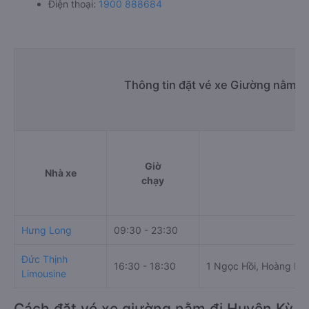
Điện thoại:
1900 888684
Thông tin đặt vé xe Giường nằm T
Giờ
Nhà xe
Đ
chạy
Hưng Long
09:30 - 23:30
Đức Thịnh
16:30 - 18:30
1 Ngọc Hồi, Hoàng Liệ
Limousine
Cách đặt vé xe giường nằm đi Huyện Kỳ