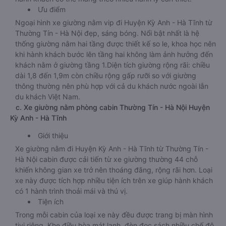
Ưu điểm
Ngoại hình xe giường nằm vip đi Huyện Kỳ Anh - Hà Tĩnh từ
Thường Tín - Hà Nội đẹp, sáng bóng. Nổi bật nhất là hệ
thống giường nằm hai tầng được thiết kế so le, khoa học nên
khi hành khách bước lên tầng hai không làm ảnh hưởng đến
khách nằm ở giường tầng 1.Diện tích giường rộng rãi: chiều
dài 1,8 đến 1,9m còn chiều rộng gấp rưỡi so với giường
thông thường nên phù hợp với cả du khách nước ngoài lẫn
du khách Việt Nam.
c. Xe giường nằm phòng cabin Thường Tín - Hà Nội Huyện
Kỳ Anh - Hà Tĩnh
Giới thiệu
Xe giường nằm đi Huyện Kỳ Anh - Hà Tĩnh từ Thường Tín -
Hà Nội cabin được cải tiến từ xe giường thường 44 chỗ
khiến không gian xe trở nên thoáng đãng, rộng rãi hơn. Loại
xe này được tích hợp nhiều tiện ích trên xe giúp hành khách
có 1 hành trình thoải mái và thú vị.
Tiện ích
Trong mỗi cabin của loại xe này đều được trang bị màn hình
tivi riêng. Khe điều hòa mát lạnh, đèn đọc sách nhiều chế độ