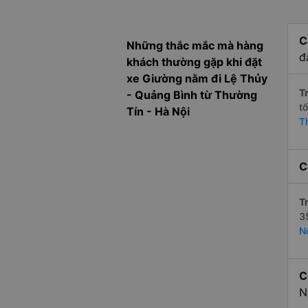
C
Những thắc mắc mà hàng
đ
khách thường gặp khi đặt
xe Giường nằm đi Lệ Thủy
Tr
- Quảng Bình từ Thường
t
Tín - Hà Nội
T
C
Tr
3
N
C
N