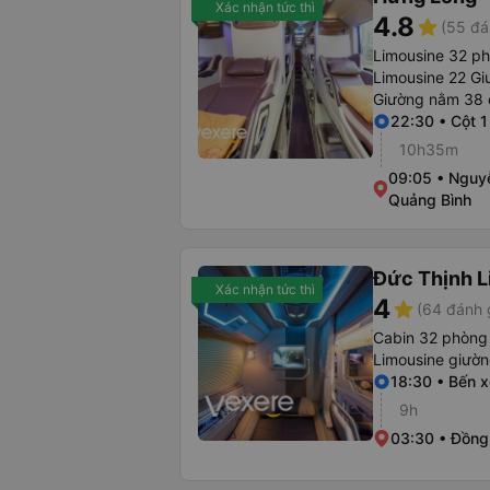
Xác nhận tức thì
4.8
star
(55 đá
Limousine 32 p
Limousine 22 Gi
Giường nằm 38 
22:30 • Cột 1
10h35m
09:05 • Nguyễ
Quảng Bình
Đức Thịnh 
Xác nhận tức thì
4
star
(64 đánh 
Cabin 32 phòng
Limousine giườ
18:30 • Bến 
9h
03:30 • Đồng