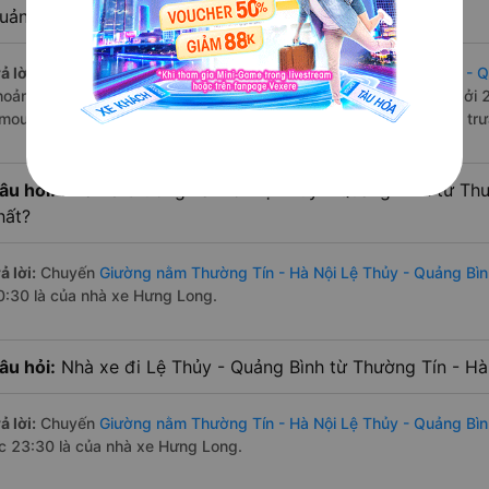
uảng Bình?
ả lời:
Tuyến đường
xe Giường nằm Thường Tín - Hà Nội Lệ Thủy - 
hoảng 12 chuyến trên
Vexere.com
bắt đầu từ 10:30 đến 23:30 bởi 
imousine vận hành. Các giờ xe chạy có đầy đủ cả ban ngày, buổi trư
âu hỏi:
Nhà xe Giường nằm đi Lệ Thủy - Quảng Bình từ Thư
hất?
ả lời:
Chuyến
Giường nằm Thường Tín - Hà Nội Lệ Thủy - Quảng Bìn
0:30 là của nhà xe Hưng Long.
âu hỏi:
Nhà xe đi Lệ Thủy - Quảng Bình từ Thường Tín - Hà
ả lời:
Chuyến
Giường nằm Thường Tín - Hà Nội Lệ Thủy - Quảng Bìn
úc 23:30 là của nhà xe Hưng Long.