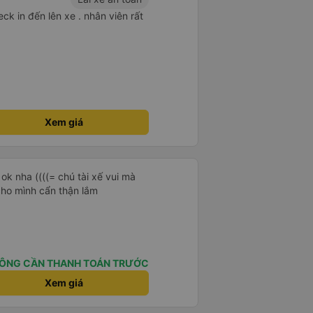
ck in đến lên xe . nhân viên rất
Xem giá
ok nha ((((= chú tài xế vui mà
cho mình cẩn thận lắm
ÔNG CẦN THANH TOÁN TRƯỚC
Xem giá