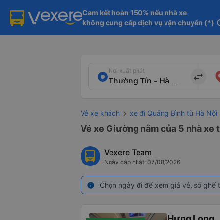
Cam kết hoàn 150% nếu nhà xe

không cung cấp dịch vụ vận chuyển (*)
in
Nơi xuất phát
import_export
Vé xe khách
xe đi Quảng Bình từ Hà Nội
Vé xe Giường nằm của 5 nhà xe t
Vexere Team
Ngày cập nhật: 07/08/2026
Chọn ngày đi để xem giá vé, số ghế t
info
Hưng Long