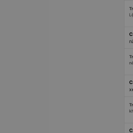
Tr
L
C
n
Tr
n
C
x
Tr
k
C