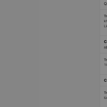
Q
Tr
k
L
C
n
Tr
1
C
Tr
l