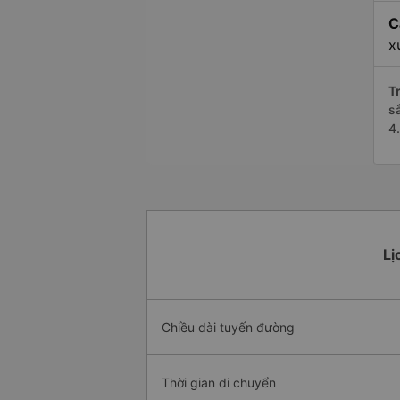
C
x
Tr
s
4
Lị
Chiều dài tuyến đường
Thời gian di chuyển