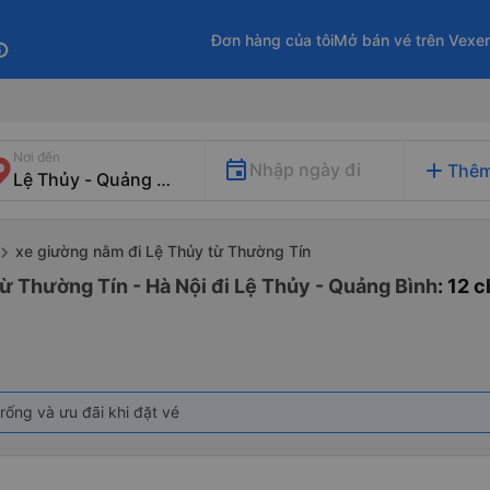
Đơn hàng của tôi
Mở bán vé trên Vexe
fo
Nơi đến
add
Nhập ngày đi
Thêm
xe giường nằm đi Lệ Thủy từ Thường Tín
ừ Thường Tín - Hà Nội đi Lệ Thủy - Quảng Bình
: 12 
rống và ưu đãi khi đặt vé