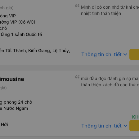
Mình đi có con nhỏ từ khi che
nh giá)
nhiệt tình thân thiện
hòng VIP
ường VIP (Có WC)
chỗ
 tầng 1 sảnh Quốc tế
n Tất Thành, Kiến Giang, Lệ Thủy,
keyboard_arrow_down
Thông tin chi tiết
Limousine
mới đầu đọc đánh giá sợ mà 
thân thiện xách đồ các thứ 
giá)
ng phòng 24 chỗ
xe Nước Ngầm
KH
 Hới
keyboard_arrow_down
Thông tin chi tiết