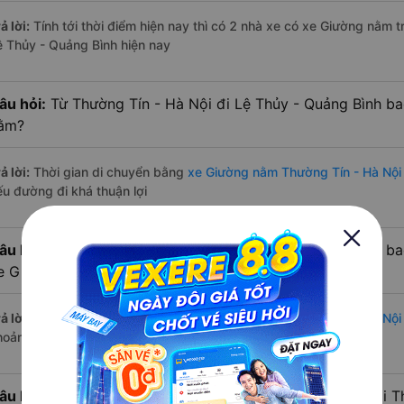
ả lời:
Tính tới thời điểm hiện nay thì có 2 nhà xe có xe Giường nằm 
ệ Thủy - Quảng Bình hiện nay
âu hỏi:
Từ Thường Tín - Hà Nội đi Lệ Thủy - Quảng Bình ba
ằm?
ả lời:
Thời gian di chuyển bằng
xe Giường nằm Thường Tín - Hà Nội
ếu đường đi khá thuận lợi
âu hỏi:
Từ Thường Tín - Hà Nội đi Lệ Thủy - Quảng Bình b
e Giường nằm?
ả lời:
Đường di chuyển bằng
xe Giường nằm đi Thường Tín - Hà Nội
hoảng 417 km.
âu hỏi:
Mỗi ngày có bao nhiêu chuyến xe Giường nằm đi Th