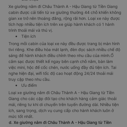
Xe giường nằm đi Châu Thành A - Hậu Giang từ Tiền Giang
cabin được cải tiến từ xe giường thường 44 chỗ khiến không
gian xe trở nên thoáng đãng, rộng rãi hơn. Loại xe này được
tích hợp nhiều tiện ích trên xe giúp hành khách có 1 hành
trình thoải mái và thú vị.
Tiện ích
Trong mỗi cabin của loại xe này đều được trang bị màn hình
tivi riêng. Khe điều hòa mát lạnh, đèn đọc sách nhiều chế độ
sáng để hành khách điều chỉnh theo nhu cầu của mình.Ổ
cắm sạc được thiết kế ngay bên cạnh chỗ nằm, bàn làm
việc mini, hộc để cốc chén, nước uống đầy đủ tiện ích. Tai
nghe hiện đại, wifi tốc độ cao hoạt động 24/24 thoải mái
truy cập theo nhu cầu.
Ưu điểm
Loại xe giường nằm đi Châu Thành A - Hậu Giang từ Tiền
Giang cho các cặp đôi tạo cho khách hàng cảm giác thoải
mái, riêng tư khi di chuyển trên tuyến đường dài. Nhiều tiện
ích, sang trọng, dịch vụ cung cấp cho hành khách luôn ở
mức tốt nhất.
d. Xe giường nằm đi Châu Thành A - Hậu Giang từ Tiền