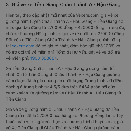
3. Giá vé xe Tiền Giang Châu Thành A - Hậu Giang
Hiện tại, theo cập nhật mới nhất của Vexere.com, giá vé xe
giường nằm tuyến Châu Thành A - Hậu Giang - Tiền Giang có
mức giá dao động từ 270000 đồng - 420000 đồng. Trong đó,
nhà xe Phương Hồng Linh có giá vé rẻ nhất, chỉ 270000 đồng.
Đặt vé xe Tiền Giang Châu Thành A - Hậu Giang chính hãng
tại
Vexere.com
để có giá rẻ nhất, đảm bảo giữ chỗ 100% và
hỗ trợ đổi trả vé miễn phí. Tổng đài tư vấn, đặt vé và đổi trả
vé miễn phí:
1900 888684
.
Xe Tiền Giang Châu Thành A - Hậu Giang giường nằm tốt
nhất: Xe từ Tiền Giang đi Châu Thành A - Hậu Giang giường
nằm được đánh giá chung có chất lượng Trung bình với điểm
đánh giá trung bình từ 4.5/5 dựa trên 5464 phản hồi của
hành khách Xe giường nằm về Châu Thành A - Hậu Giang từ
Tiền Giang.
Giá vé xe giường nằm đi Châu Thành A - Hậu Giang từ Tiền
Giang rẻ nhất là 270000 của hãng xe Phương Hồng Linh. Tùy
thuộc vào vị trí ngồi của bạn và chương trình khuyến mãi, giá
vé Xe Tiền Giang đi Châu Thành A - Hậu Giang giường nằm