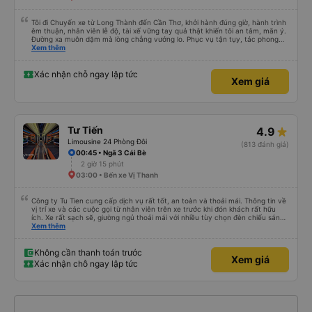
Tôi đi Chuyến xe từ Long Thành đến Cần Thơ, khởi hành đúng giờ, hành trình
êm thuận, nhân viên lễ độ, tài xế vững tay quả thật khiến tôi an tâm, mãn ý.
Đường xa muôn dặm mà lòng chẳng vướng lo. Phục vụ tận tụy, tác phong
nghiêm cẩn, hiếm thấy giữa thời buổi kim tiền vội vã. Xã hội loạn đạo. Xin gửi
Xem thêm
lời tán dương chân thành, kính chúc nhà xe ngày một hưng thịnh, vạn lộ bình
an.”
Xác nhận chỗ ngay lập tức
Xem giá
Tư Tiến
4.9
Limousine 24 Phòng Đôi
(813 đánh giá)
00:45 • Ngã 3 Cái Bè
2 giờ 15 phút
03:00 • Bến xe Vị Thanh
Công ty Tu Tien cung cấp dịch vụ rất tốt, an toàn và thoải mái. Thông tin về
vị trí xe và các cuộc gọi từ nhân viên trên xe trước khi đón khách rất hữu
ích. Xe rất sạch sẽ, giường ngủ thoải mái với nhiều tùy chọn đèn chiếu sáng
và cổng USB được đặt ở vị trí thuận tiện. Nhân viên rất lịch sự và xe đến
Xem thêm
điểm đến sớm hơn dự kiến. Cảm ơn!
Không cần thanh toán trước
Xem giá
Xác nhận chỗ ngay lập tức