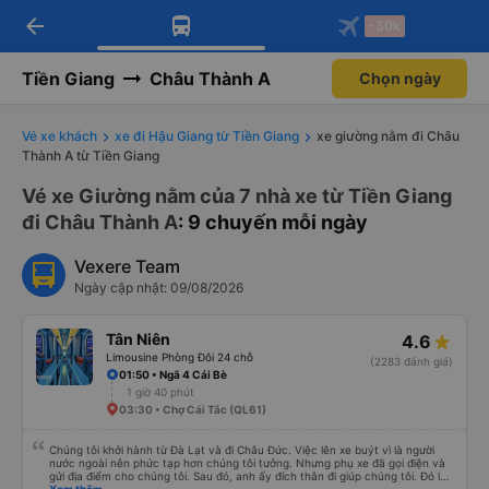
arrow_back
Tải app Vexere ngay!
Tải app Vexere
-30k
Mở app
Mở app
Nhận ưu đãi thành viên độc
-30k/ghế khi đặt vé máy bay qua
quyền
app
Tiền Giang
Châu Thành A
Chọn ngày
Vé xe khách
xe đi Hậu Giang từ Tiền Giang
xe giường nằm đi Châu
Thành A từ Tiền Giang
Vé xe Giường nằm của 7 nhà xe từ Tiền Giang
đi Châu Thành A
: 9 chuyến mỗi ngày
Vexere Team
Ngày cập nhật: 09/08/2026
Tân Niên
4.6
Limousine Phòng Đôi 24 chỗ
(2283 đánh giá)
01:50 • Ngã 4 Cái Bè
1 giờ 40 phút
03:30 • Chợ Cái Tắc (QL61)
Chúng tôi khởi hành từ Đà Lạt và đi Châu Đức. Việc lên xe buýt vì là người
nước ngoài nên phức tạp hơn chúng tôi tưởng. Nhưng phụ xe đã gọi điện và
gửi địa điểm cho chúng tôi. Sau đó, anh ấy đích thân đi giúp chúng tôi. Đó là