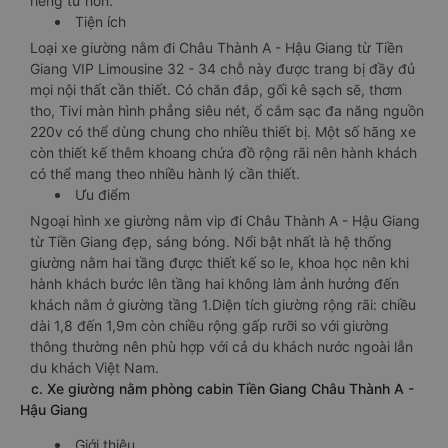
riêng tư hơn.
Tiện ích
Loại xe giường nằm đi Châu Thành A - Hậu Giang từ Tiền
Giang VIP Limousine 32 - 34 chỗ này được trang bị đầy đủ
mọi nội thất cần thiết. Có chăn đắp, gối kê sạch sẽ, thơm
tho, Tivi màn hình phẳng siêu nét, ổ cắm sạc đa năng nguồn
220v có thể dùng chung cho nhiều thiết bị. Một số hãng xe
còn thiết kế thêm khoang chứa đồ rộng rãi nên hành khách
có thể mang theo nhiều hành lý cần thiết.
Ưu điểm
Ngoại hình xe giường nằm vip đi Châu Thành A - Hậu Giang
từ Tiền Giang đẹp, sáng bóng. Nổi bật nhất là hệ thống
giường nằm hai tầng được thiết kế so le, khoa học nên khi
hành khách bước lên tầng hai không làm ảnh hưởng đến
khách nằm ở giường tầng 1.Diện tích giường rộng rãi: chiều
dài 1,8 đến 1,9m còn chiều rộng gấp rưỡi so với giường
thông thường nên phù hợp với cả du khách nước ngoài lẫn
du khách Việt Nam.
c. Xe giường nằm phòng cabin Tiền Giang Châu Thành A -
Hậu Giang
Giới thiệu