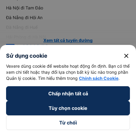
Hà Nội đi Tam Đảo
Đà Nẵng đi Hội An
Đà Nẵng đi Huế
Hải Phòng đi Hà Nội
Xem tất cả tuyến đường
close
Sử dụng cookie
Vexere dùng cookie để website hoạt động ổn định. Bạn có thể
xem chi tiết hoặc thay đổi lựa chọn bất kỳ lúc nào trong phần
Quản lý cookie. Tìm hiểu thêm trong
Chính sách Cookie
.
keyboard_arrow_down
Về chúng tôi
Chấp nhận tất cả
Tùy chọn cookie
keyboard_arrow_down
Hỗ trợ
Từ chối
keyboard_arrow_down
Trở thành đối tác