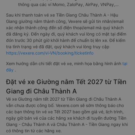
thông qua các ví Momo, ZaloPay, AirPay, VNPay,…
Sau khi thanh toán vé xe Tiền Giang Châu Thành A - Hậu
Giang giường nằm thành công, Vexere sẽ gửi tin nhắn/email
xác nhận thành công đến số điện thoại/email mà quý khách
đã đăng ký. Đến ngày đi, quý khách vui lòng có mặt tại điểm
đón trước 30 phút giờ khởi hành để chuẩn bị lên xe. Để kiểm
tra tình trạng vé đã đặt, quý khách vui lòng truy cập
https://vexere.com/vi-VN/booking/ticketinfo
Xem hướng dẫn chi tiết đặt vé xe, minh họa bằng hình ảnh
tại
đây
.
Đặt vé xe Giường nằm Tết 2027 từ Tiền
Giang đi Châu Thành A
Vé xe Giường nằm tết 2027 từ Tiền Giang đi Châu Thành A
vẫn chưa được công bố. Vexere.com sẽ sớm thông báo cho
các bạn thông tin vé xe Tết 2027 bao gồm giá vé, lịch trình,
ngày giờ bán vé của các hãng xe khách đi tuyến đường Tiền
Giang - Châu Thành A và Châu Thành A - Tiền Giang ngay khi
có thông tin từ các hãng xe.