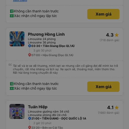
lần đầu tiên đi xe giường nằm với hai đứa trẻ nhỏ khá thú vị. Chúng tôi không
Xem thêm
chắc chắn khi nào xe sẽ dừng lại để nghỉ hoặc ăn uống. Tôi rất ngạc nhiên
khi xe dừng lại lúc nửa đêm ở Cần Thơ và mọi người xuống xe ăn. Khi đến
điểm dừng, họ đánh thức chúng tôi dậy và đảm bảo chúng tôi đã sẵn sàng.
Không cần thanh toán trước
Xem giá
Nhìn chung, đó là một trải nghiệm tốt. Mỗi giường đều có gối và chăn, và đủ
Xác nhận chỗ ngay lập tức
chỗ cho 1 người lớn và 1 trẻ em nằm thoải mái.
Phương Hồng Linh
4.3
Limousine 24 phòng
(718 đánh giá)
Limousine 36 phòng
03:30 • Tiền Giang (Dọc QL1A)
3 giờ 30 phút
07:00 • Hậu Giang (Dọc QL1A)
Tài xế và lơ xe dễ thương, mình kẹt xe nhưng vẫn cố gắng đợi để mình ko trễ
chuyến, rất nhẹ nhàng và lịch sự. Xe sạch sẽ, thoáng mát, mền thơm tho.
Rất hài lòng trong chuyến đi này
Không cần thanh toán trước
Xem giá
Xác nhận chỗ ngay lập tức
Tuấn Hiệp
4.1
Limousine giường nằm 34 chỗ
(1660 đánh giá)
Limousine phòng đôi 24 chỗ
21:00 • TIỀN GIANG - DỌC QUỐC LỘ 1A
2 giờ 20 phút
23:20 • Bến xe Cái Tắc