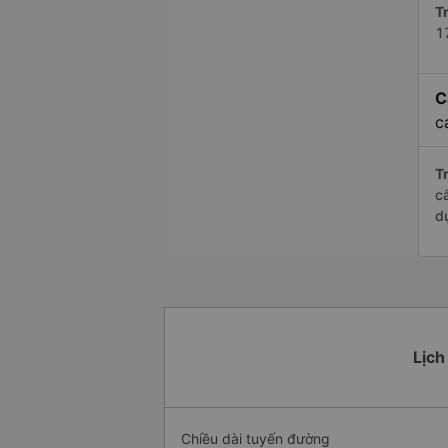
Tr
1
C
c
Tr
c
d
Lịch
Chiều dài tuyến đường