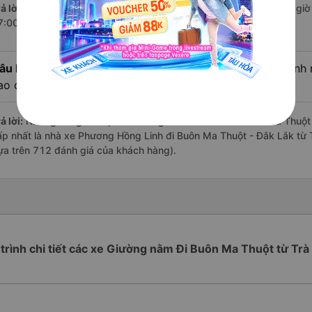
ả lời:
Chuyến
Giường nằm Trà Vinh Buôn Ma Thuột - Đắk Lắk
có giờ 
7:00 là của nhà xe Phương Hồng Linh.
âu hỏi:
Review xe đi Buôn Ma Thuột - Đắk Lắk từ Trà Vinh n
ao cấp nhất?
ả lời:
Những hãng có loại xe Giường nằm đi Trà Vinh Buôn Ma Thuột -
ấp nhất là nhà xe Phương Hồng Linh đi Buôn Ma Thuột - Đắk Lắk từ T
ựa trên 712 đánh giá của khách hàng).
 trình chi tiết các xe Giường nằm Đi Buôn Ma Thuột từ Trà