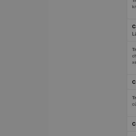
Tr
k
C
L
Tr
c
x
C
Tr
c
C