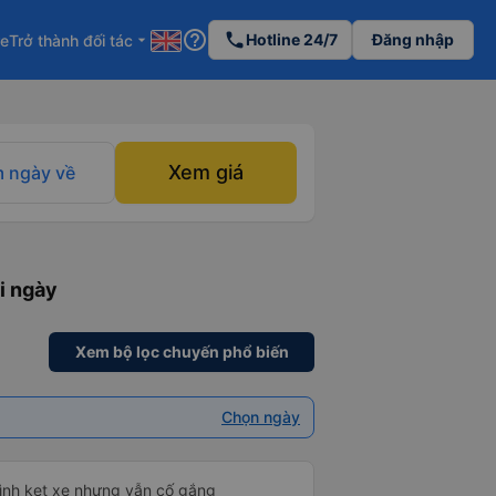
help_outline
phone
Hotline 24/7
Đăng nhập
re
Trở thành đối tác
arrow_drop_down
Xem giá
 ngày về
i ngày
Xem bộ lọc chuyến phổ biến
Chọn ngày
mình kẹt xe nhưng vẫn cố gắng