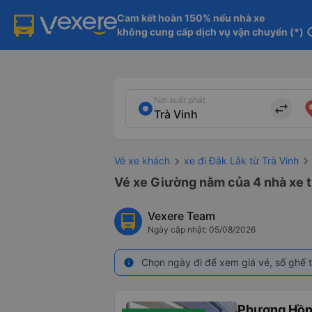
Cam kết hoàn 150% nếu nhà xe

không cung cấp dịch vụ vận chuyển (*)
in
Nơi xuất phát
import_export
Vé xe khách
xe đi Đắk Lắk từ Trà Vinh
Vé xe Giường nằm của 4 nhà xe t
Vexere Team
Ngày cập nhật: 05/08/2026
Chọn ngày đi để xem giá vé, số ghế t
info
Phương Hồn