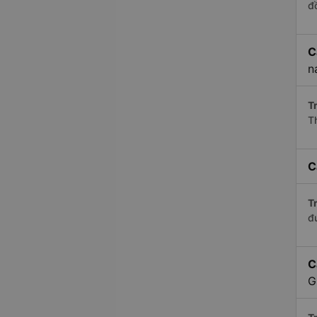
đ
C
n
Tr
T
C
Tr
đ
C
G