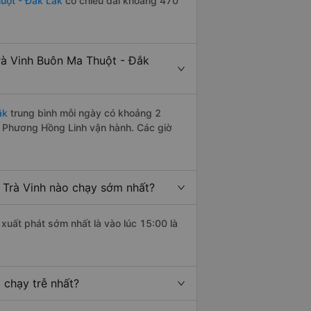
uột - Đắk Lắk
có chiều dài khoảng 470
à Vinh Buôn Ma Thuột - Đắk
ắk
trung bình mỗi ngày có khoảng 2
e Phương Hồng Linh vận hành. Các giờ
Trà Vinh nào chạy sớm nhất?
 xuất phát sớm nhất là vào lúc 15:00 là
 chạy trễ nhất?