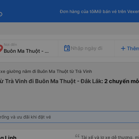
Đơn hàng của tôi
Mở bán vé trên Vexe
fo
Nơi đến
add
Nhập ngày đi
Thêm
xe giường nằm đi Buôn Ma Thuột từ Trà Vinh
ừ Trà Vinh đi Buôn Ma Thuột - Đắk Lắk
: 2 chuyến mỗ
rống và ưu đãi khi đặt vé
g Linh
Tài xế và lơ xe dễ thương, 