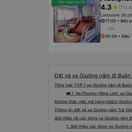
Xác nhận tức thì
4.3
star
(714 đ
Limousine 36 p
17:00 • Bến x
12h
05:00 • Siêu
Đặt vé xe Giường nằm đi Buôn 
Tổng hợp TOP 1 xe Giường nằm đi Buôn 
🚌 1. Xe Phương Hồng Linh: xe Gi
Những thắc mắc mà hàng khách thường 
Thông tin đặt vé xe Giường nằm Trà Vi
Giới thiệu về các dòng xe Giường nằm đ
1. Giới thiệu các dòng xe Giường