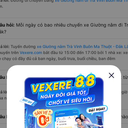
ả lời:
Đường di chuyển bằng
xe Giường nằm đi Trà Vinh Buôn Ma Th
m.
âu hỏi:
Mỗi ngày có bao nhiêu chuyến xe Giường nằm đi Tr
ắk?
ả lời:
Tuyến đường
xe Giường nằm Trà Vinh Buôn Ma Thuột - Đắk L
huyến trên
Vexere.com
bắt đầu từ 15:00 đến 17:00 bởi 1 nhà xe: x
e chạy có đầy đủ cả ban ngày, buổi trưa, buổi chiều, ban đêm
âu hỏi:
Nhà xe Giường nằm đi Buôn Ma Thuột - Đắk Lắk từ 
ả lời:
Chuyến
Giường nằm Trà Vinh Buôn Ma Thuột - Đắk Lắk
có giờ
ủa nhà xe Phương Hồng Linh.
âu hỏi:
Nhà xe đi Buôn Ma Thuột - Đắk Lắk từ Trà Vinh nào