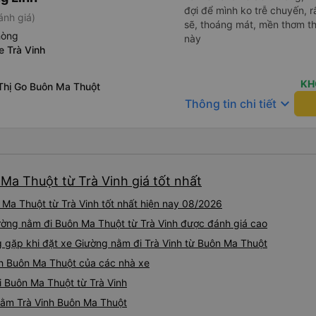
đợi để mình ko trễ chuyến, r
ánh giá)
sẽ, thoáng mát, mền thơm th
hòng
này
e Trà Vinh
KH
 Thị Go Buôn Ma Thuột
keyboard_arrow_down
Thông tin chi tiết
Ma Thuột từ Trà Vinh giá tốt nhất
Ma Thuột từ Trà Vinh tốt nhất hiện nay 08/2026
ường nằm đi Buôn Ma Thuột từ Trà Vinh được đánh giá cao
gặp khi đặt xe Giường nằm đi Trà Vinh từ Buôn Ma Thuột
nh Buôn Ma Thuột của các nhà xe
i Buôn Ma Thuột từ Trà Vinh
 nằm Trà Vinh Buôn Ma Thuột