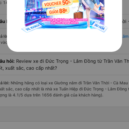
úc 14:40 là của nhà xe Tuấn Hiệp.
âu hỏi:
Nhà xe đi Đức Trọng - Lâm Đồng từ Trần Văn Thời 
ả lời:
Chuyến
Giường nằm Trần Văn Thời - Cà Mau Đức Trọng - Lâ
à vào lúc 18:20 là của nhà xe Tuấn Hiệp.
âu hỏi:
Review xe đi Đức Trọng - Lâm Đồng từ Trần Văn Th
ốt, xuất sắc, cao cấp nhất?
ả lời:
Những hãng có loại xe Giường nằm đi Trần Văn Thời - Cà Mau 
uất sắc, cao cấp nhất là nhà xe Tuấn Hiệp đi Đức Trọng - Lâm Đồng 
ượng là 4.1/5 dựa trên 1656 đánh giá của khách hàng).