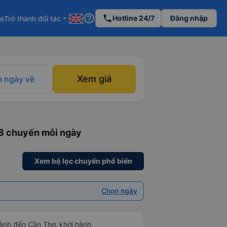
help_outline
phone
Hotline 24/7
Đăng nhập
re
Trở thành đối tác
arrow_drop_down
Xem giá
 ngày về
 8 chuyến mỗi ngày
Xem bộ lọc chuyến phổ biến
Chọn ngày
ành đến Cần Thơ, khởi hành