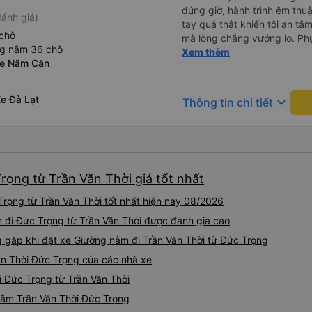
đúng giờ, hành trình êm thuậ
ánh giá)
tay quả thật khiến tôi an tâm, mãn ý. Đường xa muôn dặm
chỗ
mà lòng chẳng vướng lo. Ph
ng nằm 36 chỗ
cẩn, hiếm thấy giữa thời buổi
Xem thêm
xe Năm Căn
Xin gửi lời tán dương chân 
hưng thịnh, vạn lộ bình an.”
e Đà Lạt
keyboard_arrow_down
Thông tin chi tiết
rọng từ Trần Văn Thời giá tốt nhất
rọng từ Trần Văn Thời tốt nhất hiện nay 08/2026
m đi Đức Trọng từ Trần Văn Thời được đánh giá cao
gặp khi đặt xe Giường nằm đi Trần Văn Thời từ Đức Trọng
ăn Thời Đức Trọng của các nhà xe
i Đức Trọng từ Trần Văn Thời
 nằm Trần Văn Thời Đức Trọng