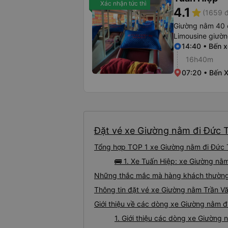
Xác nhận tức thì
4.1
star
(1659 đ
Giường nằm 40 
Limousine giườ
14:40 • Bến 
16h40m
07:20 • Bến X
Đặt vé xe Giường nằm đi Đức T
Tổng hợp TOP 1 xe Giường nằm đi Đức T
🚌 1. Xe Tuấn Hiệp: xe Giường nằ
Những thắc mắc mà hàng khách thường 
Thông tin đặt vé xe Giường nằm Trần V
Giới thiệu về các dòng xe Giường nằm đ
1. Giới thiệu các dòng xe Giường