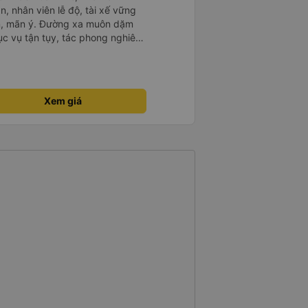
n, nhân viên lễ độ, tài xế vững
ục vụ tận tụy, tác phong nghiêm
 kim tiền vội vã. Xã hội loạn đạo.
thành, kính chúc nhà xe ngày một
Xem giá