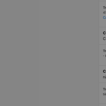
Tr
4
C
C
C
Tr
-
C
n
Tr
t