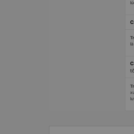
l
C
Tr
l
C
t
Tr
x
l