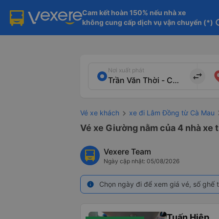
Cam kết hoàn 150% nếu nhà xe

không cung cấp dịch vụ vận chuyển (*)
in
Nơi xuất phát
import_export
Vé xe khách
xe đi Lâm Đồng từ Cà Mau
Vé xe Giường nằm của 4 nhà xe t
Vexere Team
Ngày cập nhật: 05/08/2026
Chọn ngày đi để xem giá vé, số ghế t
info
Tuấn Hiệp