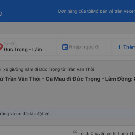
Đơn hàng của tôi
Mở bán vé trên Vexe
fo
Nơi đến
add
Nhập ngày đi
Thêm
xe giường nằm đi Đức Trọng từ Trần Văn Thời
ừ Trần Văn Thời - Cà Mau đi Đức Trọng - Lâm Đồng
:
rống và ưu đãi khi đặt vé
Tôi đi Chuyến xe từ Long Th