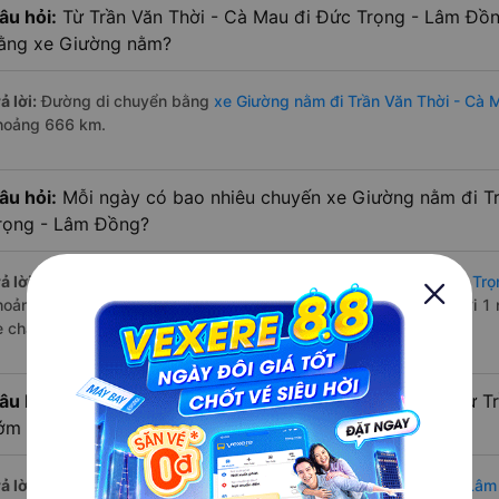
âu hỏi:
Từ Trần Văn Thời - Cà Mau đi Đức Trọng - Lâm Đồn
ằng xe Giường nằm?
ả lời:
Đường di chuyển bằng
xe Giường nằm đi Trần Văn Thời - Cà
hoảng 666 km.
âu hỏi:
Mỗi ngày có bao nhiêu chuyến xe Giường nằm đi T
rọng - Lâm Đồng?
ả lời:
Tuyến đường
xe Giường nằm Trần Văn Thời - Cà Mau Đức Tr
hoảng 8 chuyến trên
Vexere.com
bắt đầu từ 14:40 đến 18:20 bởi 1 
e chạy có đầy đủ cả ban ngày, buổi trưa, buổi chiều, ban đêm
âu hỏi:
Nhà xe Giường nằm đi Đức Trọng - Lâm Đồng từ Tr
ớm nhất?
ả lời:
Chuyến
Giường nằm Trần Văn Thời - Cà Mau Đức Trọng - Lâ