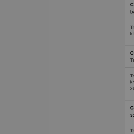
C
b
Tr
k
C
T
Tr
k
x
C
s
Tr