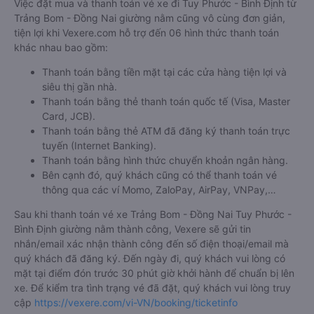
Việc đặt mua và thanh toán vé xe đi Tuy Phước - Bình Định từ
Trảng Bom - Đồng Nai giường nằm cũng vô cùng đơn giản,
tiện lợi khi Vexere.com hỗ trợ đến 06 hình thức thanh toán
khác nhau bao gồm:
Thanh toán bằng tiền mặt tại các cửa hàng tiện lợi và
siêu thị gần nhà.
Thanh toán bằng thẻ thanh toán quốc tế (Visa, Master
Card, JCB).
Thanh toán bằng thẻ ATM đã đăng ký thanh toán trực
tuyến (Internet Banking).
Thanh toán bằng hình thức chuyển khoản ngân hàng.
Bên cạnh đó, quý khách cũng có thể thanh toán vé
thông qua các ví Momo, ZaloPay, AirPay, VNPay,…
Sau khi thanh toán vé xe Trảng Bom - Đồng Nai Tuy Phước -
Bình Định giường nằm thành công, Vexere sẽ gửi tin
nhắn/email xác nhận thành công đến số điện thoại/email mà
quý khách đã đăng ký. Đến ngày đi, quý khách vui lòng có
mặt tại điểm đón trước 30 phút giờ khởi hành để chuẩn bị lên
xe. Để kiểm tra tình trạng vé đã đặt, quý khách vui lòng truy
cập
https://vexere.com/vi-VN/booking/ticketinfo