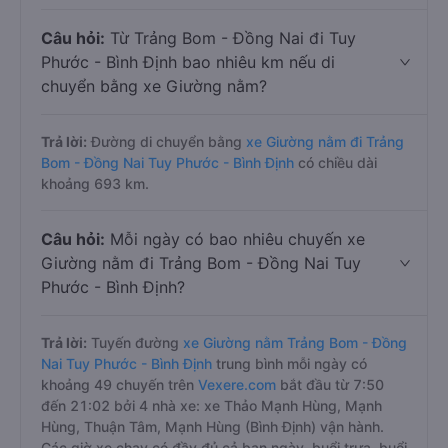
Câu hỏi:
Từ Trảng Bom - Đồng Nai đi Tuy
Phước - Bình Định bao nhiêu km nếu di
chuyển bằng xe Giường nằm?
Trả lời:
Đường di chuyển bằng
xe Giường nằm đi Trảng
Bom - Đồng Nai Tuy Phước - Bình Định
có chiều dài
khoảng 693 km.
Câu hỏi:
Mỗi ngày có bao nhiêu chuyến xe
Giường nằm đi Trảng Bom - Đồng Nai Tuy
Phước - Bình Định?
Trả lời:
Tuyến đường
xe Giường nằm Trảng Bom - Đồng
Nai Tuy Phước - Bình Định
trung bình mỗi ngày có
khoảng 49 chuyến trên
Vexere.com
bắt đầu từ 7:50
đến 21:02 bởi 4 nhà xe: xe Thảo Mạnh Hùng, Mạnh
Hùng, Thuận Tâm, Mạnh Hùng (Bình Định) vận hành.
Các giờ xe chạy có đầy đủ cả ban ngày, buổi trưa, buổi