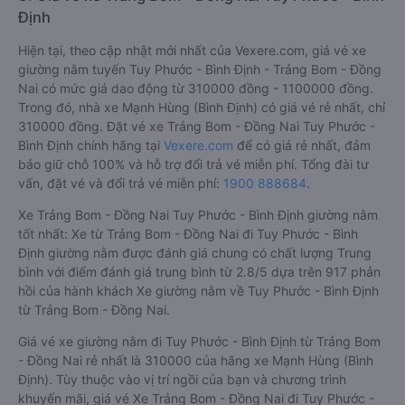
Định
Hiện tại, theo cập nhật mới nhất của Vexere.com, giá vé xe
giường nằm tuyến Tuy Phước - Bình Định - Trảng Bom - Đồng
Nai có mức giá dao động từ 310000 đồng - 1100000 đồng.
Trong đó, nhà xe Mạnh Hùng (Bình Định) có giá vé rẻ nhất, chỉ
310000 đồng. Đặt vé xe Trảng Bom - Đồng Nai Tuy Phước -
Bình Định chính hãng tại
Vexere.com
để có giá rẻ nhất, đảm
bảo giữ chỗ 100% và hỗ trợ đổi trả vé miễn phí. Tổng đài tư
vấn, đặt vé và đổi trả vé miễn phí:
1900 888684
.
Xe Trảng Bom - Đồng Nai Tuy Phước - Bình Định giường nằm
tốt nhất: Xe từ Trảng Bom - Đồng Nai đi Tuy Phước - Bình
Định giường nằm được đánh giá chung có chất lượng Trung
bình với điểm đánh giá trung bình từ 2.8/5 dựa trên 917 phản
hồi của hành khách Xe giường nằm về Tuy Phước - Bình Định
từ Trảng Bom - Đồng Nai.
Giá vé xe giường nằm đi Tuy Phước - Bình Định từ Trảng Bom
- Đồng Nai rẻ nhất là 310000 của hãng xe Mạnh Hùng (Bình
Định). Tùy thuộc vào vị trí ngồi của bạn và chương trình
khuyến mãi, giá vé Xe Trảng Bom - Đồng Nai đi Tuy Phước -