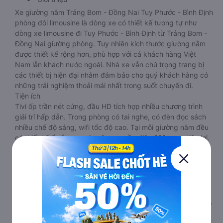
Xe giường nằm Trảng Bom - Đồng Nai Tuy Phước - Bình Định
phòng đôi limousine là dòng xe có thiết kế tương tự như
dòng xe limousine đi Tuy Phước - Bình Định từ Trảng Bom -
Đồng Nai giường phòng. Tuy nhiên kích thước giường nằm
được thiết kế rộng hơn, phù hợp với cả khách hàng Việt
Nam lẫn khách nước ngoài. Nhà xe vẫn chú trọng trang bị
các thiết bị hiện đại nhằm đảm bảo cho quý khách hàng có
những trải nghiệm thoải mái nhất trong suốt chuyến đi.
Tiện ích
Tivi ốp trần nét cứng, đầu HD tích hợp nhiều chương trình
giải trí hấp dẫn. Trong phòng có tai nghe, có đèn đọc sách
nhiều chế độ sáng, wifi tốc độ cao. Tại mỗi giường nằm đều
có thiết kế ổ cắm sạc đa năng nguồn điện 220v cực tiện lợi.
Hành khách có thể sạc điện thoại, sạc laptop, sạc ipad nếu
cần.
Ưu điểm
Xe giường nằm đôi đi Tuy Phước - Bình Định từ Trảng Bom -
Đồng Nai này phù hợp cho các cặp đôi hoặc gia đình có bé
nhỏ vì diện tích phòng rộng, riêng tư. Một điểm cộng lớn cho
loại xe này là không bắt khách dọc đường, tránh được tình