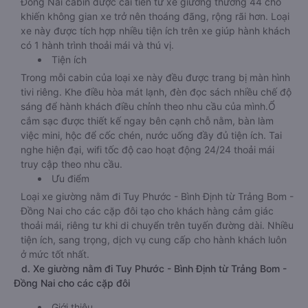
Đồng Nai cabin được cải tiến từ xe giường thường 44 chỗ
khiến không gian xe trở nên thoáng đãng, rộng rãi hơn. Loại
xe này được tích hợp nhiều tiện ích trên xe giúp hành khách
có 1 hành trình thoải mái và thú vị.
Tiện ích
Trong mỗi cabin của loại xe này đều được trang bị màn hình
tivi riêng. Khe điều hòa mát lạnh, đèn đọc sách nhiều chế độ
sáng để hành khách điều chỉnh theo nhu cầu của mình.Ổ
cắm sạc được thiết kế ngay bên cạnh chỗ nằm, bàn làm
việc mini, hộc để cốc chén, nước uống đầy đủ tiện ích. Tai
nghe hiện đại, wifi tốc độ cao hoạt động 24/24 thoải mái
truy cập theo nhu cầu.
Ưu điểm
Loại xe giường nằm đi Tuy Phước - Bình Định từ Trảng Bom -
Đồng Nai cho các cặp đôi tạo cho khách hàng cảm giác
thoải mái, riêng tư khi di chuyển trên tuyến đường dài. Nhiều
tiện ích, sang trọng, dịch vụ cung cấp cho hành khách luôn
ở mức tốt nhất.
d. Xe giường nằm đi Tuy Phước - Bình Định từ Trảng Bom -
Đồng Nai cho các cặp đôi
Giới thiệu