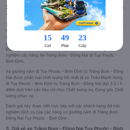
trạng bị nhồi nhét trong quá trình di chuyển.
2. Về chất lượng, review, đánh giá nhà xe Trảng Bom
- Đồng Nai Tuy Phước - Bình Định giường nằm
Xe giường nằm đi Tuy Phước - Bình Định từ Trảng Bom - Đồng
Nai tốt nhất được phân loại chất lượng dựa trên đánh giá từ 1
đến 5 của khách hàng với các tiêu chí như: Chất lượng xe
giường nằm, Đúng giờ, Chất lượng phục vụ trên
Vexere.com
.
Đánh giá này được viết trực tiếp bởi các khách hàng đã trải
nghiệm các hãng Xe Trảng Bom - Đồng Nai đi Tuy Phước -
Bình Định.
Xe giường nằm đi Tuy Phước - Bình Định từ Trảng Bom - Đồng
Nai được phân loại chất lượng tốt nhất là xe Thảo Mạnh Hùng
đi Tuy Phước - Bình Định từ Trảng Bom - Đồng Nai đạt 3.2 / 5
điểm dựa trên các tiêu chí như: Chất lượng xe, Đúng giờ, Chất
lượng phục vụ.
Đánh giá này được viết trực tiếp bởi các khách hàng đã trải
nghiệm dịch vụ của các hãng xe giường nằm đi Trảng Bom -
Đồng Nai Tuy Phước - Bình Định .
3. Giá vé xe Trảng Bom - Đồng Nai Tuy Phước - Bình