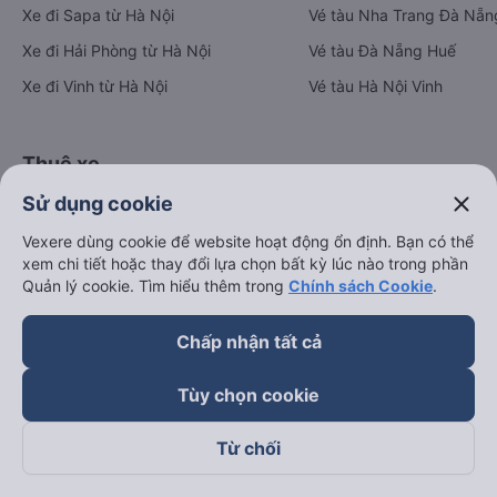
Xe đi Sapa từ Hà Nội
Vé tàu Nha Trang Đà Nẵn
Xe đi Hải Phòng từ Hà Nội
Vé tàu Đà Nẵng Huế
Xe đi Vinh từ Hà Nội
Vé tàu Hà Nội Vinh
Thuê xe
close
Sử dụng cookie
Hà Nội đi Ninh Bình
Hà Nội đi Hạ Long
Vexere dùng cookie để website hoạt động ổn định. Bạn có thể
xem chi tiết hoặc thay đổi lựa chọn bất kỳ lúc nào trong phần
Hà Nội đi Sa Pa
Quản lý cookie. Tìm hiểu thêm trong
Chính sách Cookie
.
Hà Nội đi Tam Đảo
Chấp nhận tất cả
Đà Nẵng đi Hội An
Đà Nẵng đi Huế
Tùy chọn cookie
Hải Phòng đi Hà Nội
Xem tất cả tuyến đường
Từ chối