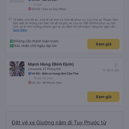
13 giờ
05:00 • Bến xe Quy Nhơn
10 điểm cho đồ ăn, chỗ đi vệ sinh và thái độ phục vụ của nhà xe Thuận Tâm.
Đặc biệt là những các bác tài xế và phụ xe của xe 76B 00934 phục vụ tận
tình, xử lý tình huống nhanh gọn lẹ và niềm nở với khách hàng khi gặp vấn đề
không may. Mình đặt xe lúc 6:00 không may không gửi được xe máy ở lại,
Xem thêm
phải chạy vòng vòng mất 15p gửi xe, các bác tài sẵn sàng tìm chỗ đậu để
chờ và hướng dẫn tận tình 10 điểm cho dịch vụ 😚😚😚
Không cần thanh toán trước
Xem giá
Xác nhận chỗ ngay lập tức
star_rate
Mạnh Hùng (Bình Định)
Limousine 22 Phòng Đôi
(0 đánh giá)
14:00 • Bến xe trung tâm Cần Thơ
16 giờ 25 phút
06:25 • VP Phước Sơn
Xem giá
Đặt vé xe Giường nằm đi Tuy Phước từ