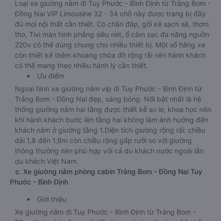
Loại xe giường nằm đi Tuy Phước - Bình Định từ Trảng Bom -
Đồng Nai VIP Limousine 32 - 34 chỗ này được trang bị đầy
đủ mọi nội thất cần thiết. Có chăn đắp, gối kê sạch sẽ, thơm
tho, Tivi màn hình phẳng siêu nét, ổ cắm sạc đa năng nguồn
220v có thể dùng chung cho nhiều thiết bị. Một số hãng xe
còn thiết kế thêm khoang chứa đồ rộng rãi nên hành khách
có thể mang theo nhiều hành lý cần thiết.
Ưu điểm
Ngoại hình xe giường nằm vip đi Tuy Phước - Bình Định từ
Trảng Bom - Đồng Nai đẹp, sáng bóng. Nổi bật nhất là hệ
thống giường nằm hai tầng được thiết kế so le, khoa học nên
khi hành khách bước lên tầng hai không làm ảnh hưởng đến
khách nằm ở giường tầng 1.Diện tích giường rộng rãi: chiều
dài 1,8 đến 1,9m còn chiều rộng gấp rưỡi so với giường
thông thường nên phù hợp với cả du khách nước ngoài lẫn
du khách Việt Nam.
c. Xe giường nằm phòng cabin Trảng Bom - Đồng Nai Tuy
Phước - Bình Định
Giới thiệu
Xe giường nằm đi Tuy Phước - Bình Định từ Trảng Bom -