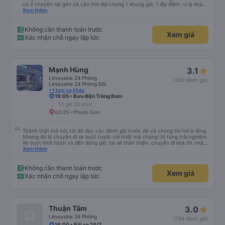
có 2 chuyến sài gòn và cần thơ đợi chung 1 khung giờ, 1 địa điểm. vì là khách
thân thiết của quý công ty nên rất hài lòng và tin tưởng. tuy nhiên rất mong
Xem thêm
muốn đội ngũ nhân viên anh chị em nhà xe cùng nhau cải thiện ngày một
phát triển. 2) đồng nhất về cách giao tiếp và CSKH nhẹ nhàng, chu đáo nữa
thì chắc chắn quy công ty là nhà xe được yêu thích và lựa chọn số 1 quy
Không cần thanh toán trước
Xem giá
nhơn. rất cảm ơn quý anh chị em cty cũng như chị Thảo đã lắng nghe và
Xác nhận chỗ ngay lập tức
tiếp nhận. " khách hàng thân thiết nhiều năm của nhà xe từ thời sinh viên"
Mạnh Hùng
3.1
Limousine 24 Phòng
(380 đánh giá)
Limousine 24 Phòng Đôi
+1 loại xe khác
19:05 • Bưu điện Trảng Bom
10 giờ 20 phút
05:25 • Phước Sơn
Thành thật mà nói, tôi đã đọc các đánh giá trước đó và chúng tôi hơi lo lắng.
Nhưng đó là chuyến đi xe buýt tuyệt vời nhất mà chúng tôi từng trải nghiệm.
Xe buýt khởi hành và đến đúng giờ, tài xế thân thiện, chuyến đi khá ổn (mặc
dù vẫn hơi xóc, nhưng đó là đặc trưng của Việt Nam ^^), và chỗ ngồi thoải
Xem thêm
mái. Chúng tôi thực sự rất hài lòng.
Không cần thanh toán trước
Xem giá
Xác nhận chỗ ngay lập tức
Thuận Tâm
3.0
Limousine 34 Phòng
(164 đánh giá)
16:00 • Bãi xe 24/7