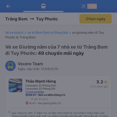
arrow_back
Tải app Vexere ngay!
Tải app Vexere
-30k
Mở app
Mở app
Nhận ưu đãi thành viên độc
-30k/ghế khi đặt vé máy bay qua
quyền
app
Trảng Bom
Tuy Phước
Chọn ngày
Vé xe khách
xe đi Bình Định từ Đồng Nai
xe giường nằm đi Tuy
Phước từ Trảng Bom
Vé xe Giường nằm của 7 nhà xe từ Trảng Bom
đi Tuy Phước
: 49 chuyến mỗi ngày
Vexere Team
Ngày cập nhật: 10/08/2026
Thảo Mạnh Hùng
3.2
Limousine 22 Phòng Đơn
(373 đánh giá)
Limousine 22 Phòng Đôi
+1 loại xe khác
08:01 • Bến xe Miền Đông Cũ
10 giờ 40 phút
18:41 • Văn phòng Diêu Trì
quý công ty nên: 1) kiểm tra và dán tem hành lý cho khách theo màu của
từng chuyến tránh mất mát và nhầm chuyến khi tập kết hàng lên xe. vì mình