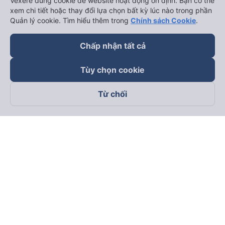
Vexere dùng cookie để website hoạt động ổn định. Bạn có thể
xem chi tiết hoặc thay đổi lựa chọn bất kỳ lúc nào trong phần
Quản lý cookie. Tìm hiểu thêm trong
Chính sách Cookie
.
Chấp nhận tất cả
Tùy chọn cookie
Từ chối
Theo dõi chúng tôi trên
Facebook
Tiktok
Youtube
Công ty TNHH Thương Mại Dịch Vụ Vexere
Địa chỉ đăng ký kinh doanh: 8C Chữ Đồng Tử, Phường Tân
Sơn Nhất, TP. Hồ Chí Minh, Việt Nam
Địa chỉ
:
Lầu 2, toà nhà H3 Circo Hoàng Diệu, 384 Hoàng Diệu,
Phường Khánh Hội, TP Hồ Chí Minh, Việt Nam
Tầng 3, toà nhà 101 Láng Hạ, 101 Láng Hạ, Phường Láng, TP.
Hà Nội, Việt Nam