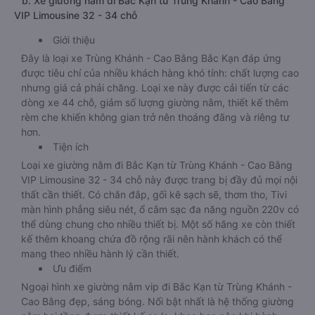
b. Xe giường nằm đi Bắc Kạn từ Trùng Khánh - Cao Bằng
VIP Limousine 32 - 34 chỗ
Giới thiệu
Đây là loại xe Trùng Khánh - Cao Bằng Bắc Kạn đáp ứng
được tiêu chí của nhiều khách hàng khó tính: chất lượng cao
nhưng giá cả phải chăng. Loại xe này được cải tiến từ các
dòng xe 44 chỗ, giảm số lượng giường nằm, thiết kế thêm
rèm che khiến không gian trở nên thoáng đãng và riêng tư
hơn.
Tiện ích
Loại xe giường nằm đi Bắc Kạn từ Trùng Khánh - Cao Bằng
VIP Limousine 32 - 34 chỗ này được trang bị đầy đủ mọi nội
thất cần thiết. Có chăn đắp, gối kê sạch sẽ, thơm tho, Tivi
màn hình phẳng siêu nét, ổ cắm sạc đa năng nguồn 220v có
thể dùng chung cho nhiều thiết bị. Một số hãng xe còn thiết
kế thêm khoang chứa đồ rộng rãi nên hành khách có thể
mang theo nhiều hành lý cần thiết.
Ưu điểm
Ngoại hình xe giường nằm vip đi Bắc Kạn từ Trùng Khánh -
Cao Bằng đẹp, sáng bóng. Nổi bật nhất là hệ thống giường