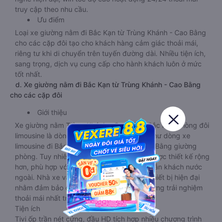
truy cập theo nhu cầu.
Ưu điểm
Loại xe giường nằm đi Bắc Kạn từ Trùng Khánh - Cao Bằng
cho các cặp đôi tạo cho khách hàng cảm giác thoải mái,
riêng tư khi di chuyển trên tuyến đường dài. Nhiều tiện ích,
sang trọng, dịch vụ cung cấp cho hành khách luôn ở mức
tốt nhất.
d. Xe giường nằm đi Bắc Kạn từ Trùng Khánh - Cao Bằng
cho các cặp đôi
Giới thiệu
Xe giường nằm Trùng Khánh - Cao Bằng Bắc Kạn phòng đôi
limousine là dòng xe có thiết kế tương tự như dòng xe
limousine đi Bắc Kạn từ Trùng Khánh - Cao Bằng giường
phòng. Tuy nhiên kích thước giường nằm được thiết kế rộng
hơn, phù hợp với cả khách hàng Việt Nam lẫn khách nước
ngoài. Nhà xe vẫn chú trọng trang bị các thiết bị hiện đại
nhằm đảm bảo cho quý khách hàng có những trải nghiệm
thoải mái nhất trong suốt chuyến đi.
Tiện ích
Tivi ốp trần nét cứng, đầu HD tích hợp nhiều chương trình