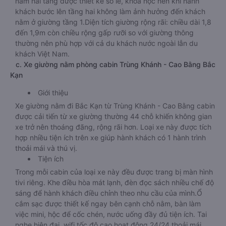
nằm hai tầng được thiết kế so le, khoa học nên khi hành
khách bước lên tầng hai không làm ảnh hưởng đến khách
nằm ở giường tầng 1.Diện tích giường rộng rãi: chiều dài 1,8
đến 1,9m còn chiều rộng gấp rưỡi so với giường thông
thường nên phù hợp với cả du khách nước ngoài lẫn du
khách Việt Nam.
c. Xe giường nằm phòng cabin Trùng Khánh - Cao Bằng Bắc
Kạn
Giới thiệu
Xe giường nằm đi Bắc Kạn từ Trùng Khánh - Cao Bằng cabin
được cải tiến từ xe giường thường 44 chỗ khiến không gian
xe trở nên thoáng đãng, rộng rãi hơn. Loại xe này được tích
hợp nhiều tiện ích trên xe giúp hành khách có 1 hành trình
thoải mái và thú vị.
Tiện ích
Trong mỗi cabin của loại xe này đều được trang bị màn hình
tivi riêng. Khe điều hòa mát lạnh, đèn đọc sách nhiều chế độ
sáng để hành khách điều chỉnh theo nhu cầu của mình.Ổ
cắm sạc được thiết kế ngay bên cạnh chỗ nằm, bàn làm
việc mini, hộc để cốc chén, nước uống đầy đủ tiện ích. Tai
nghe hiện đại, wifi tốc độ cao hoạt động 24/24 thoải mái