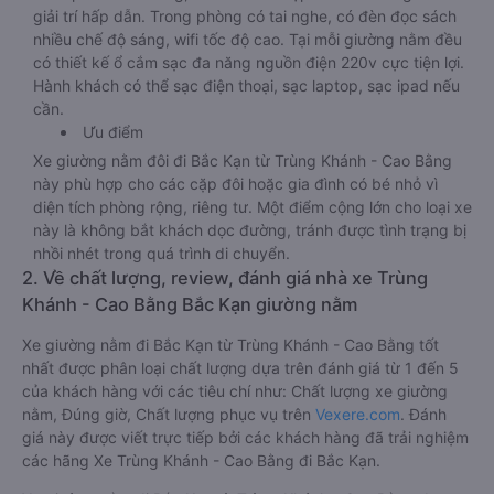
giải trí hấp dẫn. Trong phòng có tai nghe, có đèn đọc sách
nhiều chế độ sáng, wifi tốc độ cao. Tại mỗi giường nằm đều
có thiết kế ổ cắm sạc đa năng nguồn điện 220v cực tiện lợi.
Hành khách có thể sạc điện thoại, sạc laptop, sạc ipad nếu
cần.
Ưu điểm
Xe giường nằm đôi đi Bắc Kạn từ Trùng Khánh - Cao Bằng
này phù hợp cho các cặp đôi hoặc gia đình có bé nhỏ vì
diện tích phòng rộng, riêng tư. Một điểm cộng lớn cho loại xe
này là không bắt khách dọc đường, tránh được tình trạng bị
nhồi nhét trong quá trình di chuyển.
2. Về chất lượng, review, đánh giá nhà xe Trùng
Khánh - Cao Bằng Bắc Kạn giường nằm
Xe giường nằm đi Bắc Kạn từ Trùng Khánh - Cao Bằng tốt
nhất được phân loại chất lượng dựa trên đánh giá từ 1 đến 5
của khách hàng với các tiêu chí như: Chất lượng xe giường
nằm, Đúng giờ, Chất lượng phục vụ trên
Vexere.com
. Đánh
giá này được viết trực tiếp bởi các khách hàng đã trải nghiệm
các hãng Xe Trùng Khánh - Cao Bằng đi Bắc Kạn.