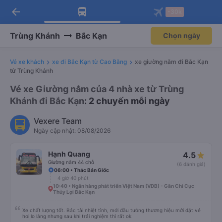
arrow_back
Tải app Vexere ngay!
Tải app Vexere
-30k
Mở app
Mở app
Nhận ưu đãi thành viên độc
-30k/ghế khi đặt vé máy bay qua
quyền
app
Trùng Khánh
Bắc Kạn
Chọn ngày
Vé xe khách
xe đi Bắc Kạn từ Cao Bằng
xe giường nằm đi Bắc Kạn
từ Trùng Khánh
Vé xe Giường nằm của 4 nhà xe từ Trùng
Khánh đi Bắc Kạn
: 2 chuyến mỗi ngày
Vexere Team
Ngày cập nhật: 08/08/2026
Hạnh Quang
4.5
Giường nằm 44 chỗ
(6 đánh giá)
06:00 • Thác Bản Giốc
4 giờ 40 phút
10:40 • Ngân hàng phát triển Việt Nam (VDB) - Gần Chi Cục
Thủy Lợi Bắc Kạn
Xe chất lượng tốt. Bác tài nhiệt tình, mới đầu tưởng thương hiệu mới đặt vé
hơi lo lắng nhưng sau khi trải nghiệm thì rất ok