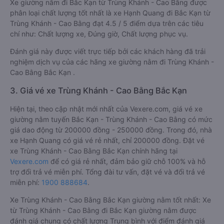
Xe giường nằm đi Bắc Kạn từ Trùng Khánh - Cao Bằng được
phân loại chất lượng tốt nhất là xe Hạnh Quang đi Bắc Kạn từ
Trùng Khánh - Cao Bằng đạt 4.5 / 5 điểm dựa trên các tiêu
chí như: Chất lượng xe, Đúng giờ, Chất lượng phục vụ.
Đánh giá này được viết trực tiếp bởi các khách hàng đã trải
nghiệm dịch vụ của các hãng xe giường nằm đi Trùng Khánh -
Cao Bằng Bắc Kạn .
3. Giá vé xe Trùng Khánh - Cao Bằng Bắc Kạn
Hiện tại, theo cập nhật mới nhất của Vexere.com, giá vé xe
giường nằm tuyến Bắc Kạn - Trùng Khánh - Cao Bằng có mức
giá dao động từ 200000 đồng - 250000 đồng. Trong đó, nhà
xe Hạnh Quang có giá vé rẻ nhất, chỉ 200000 đồng. Đặt vé
xe Trùng Khánh - Cao Bằng Bắc Kạn chính hãng tại
Vexere.com
để có giá rẻ nhất, đảm bảo giữ chỗ 100% và hỗ
trợ đổi trả vé miễn phí. Tổng đài tư vấn, đặt vé và đổi trả vé
miễn phí:
1900 888684
.
Xe Trùng Khánh - Cao Bằng Bắc Kạn giường nằm tốt nhất: Xe
từ Trùng Khánh - Cao Bằng đi Bắc Kạn giường nằm được
đánh giá chung có chất lượng Trung bình với điểm đánh giá