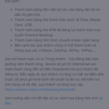
bao gồm:
Thanh toán bằng tiền mặt tại các cửa hàng tiện lợi và
siêu thị gần nhà.
Thanh toán bằng thẻ thanh toán quốc tế (Visa, Master
Card, JCB).
Thanh toán bằng thẻ ATM đã đăng ký thanh toán trực
tuyến (Internet Banking).
Thanh toán bằng hình thức chuyển khoản ngân hàng.
Bên cạnh đó, quý khách cũng có thể thanh toán vé
thông qua các ví Momo, ZaloPay, AirPay, VNPay,…
Sau khi thanh toán vé xe Trùng Khánh - Cao Bằng Bắc Kạn
giường nằm thành công, Vexere sẽ gửi tin nhắn/email xác
nhận thành công đến số điện thoại/email mà quý khách đã
đăng ký. Đến ngày đi, quý khách vui lòng có mặt tại điểm đón
trước 30 phút giờ khởi hành để chuẩn bị lên xe. Để kiểm tra
tình trạng vé đã đặt, quý khách vui lòng truy cập
https://vexere.com/vi-VN/booking/ticketinfo
Xem hướng dẫn chi tiết đặt vé xe, minh họa bằng hình ảnh
tại
đây
.