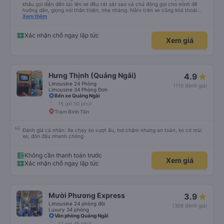
khâu gọi điện đến lúc lên xe đều rát sát sao và chủ động gọi cho mình để
hướng dẫn, giọng nói thân thiện, nhẹ nhàng. Nằm trên xe cũng khá thoải
mái, chăn nệm nước suối đầy đủ. Chuyến xe của mình hầu hết là các cô bác
Xem thêm
lớn tuổi thế nên khi hít thở sẽ thấy có một chút mùi người già Lúc xuống xe,
điểm thả của mình ban đầu dự kiến là Ngã 3 Sợi ( Nha Trang ) và bắt Grab
nhưng các anh hướng dẫn mình xuống ở đây không có ma nào dám chở đâu
Xác nhận chỗ ngay lập tức
Xem giá
( vì đây là địa bàn của thế lực xe ôm ngầm, dân chơi cỏ kẹo ke...) Và thế là
mình được chở xuống Ngã 3 thành , nơi sáng sủa an toàn hơn. Một Chuyến
xe được biết thêm nhiều câu chuyện mới. Cảm ơn nhà xe đã giúp đỡ
Hưng Thịnh (Quảng Ngãi)
4.9
Limousine 24 Phòng
(110 đánh giá)
Limousine 34 Phòng Đơn
Bến xe Quảng Ngãi
15 giờ 50 phút
Trạm Bình Tân
Đánh giá cá nhân: Xe chạy ko vượt ẩu, hơi chậm nhưng an toàn, ko có mùi
xe, đón đậu nhanh chóng
Không cần thanh toán trước
Xem giá
Xác nhận chỗ ngay lập tức
Mười Phương Express
3.9
Limousine 24 phòng đôi
(308 đánh giá)
Luxury 34 phòng
Văn phòng Quảng Ngãi
13 giờ 45 phút