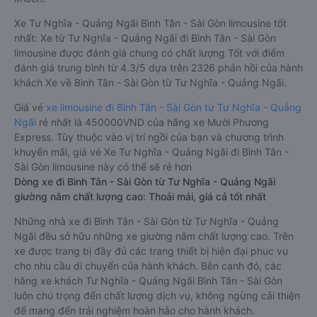
Xe Tư Nghĩa - Quảng Ngãi Bình Tân - Sài Gòn limousine tốt
nhất: Xe từ Tư Nghĩa - Quảng Ngãi đi Bình Tân - Sài Gòn
limousine được đánh giá chung có chất lượng Tốt với điểm
đánh giá trung bình từ 4.3/5 dựa trên 2326 phản hồi của hành
khách Xe về Bình Tân - Sài Gòn từ Tư Nghĩa - Quảng Ngãi.
Giá vé
xe limousine đi Bình Tân - Sài Gòn từ Tư Nghĩa - Quảng
Ngãi
rẻ nhất là 450000VND của hãng xe Mười Phương
Express. Tùy thuộc vào vị trí ngồi của bạn và chương trình
khuyến mãi, giá vé Xe Tư Nghĩa - Quảng Ngãi đi Bình Tân -
Sài Gòn limousine này có thể sẽ rẻ hơn
Dòng xe đi Bình Tân - Sài Gòn từ Tư Nghĩa - Quảng Ngãi
giường nằm chất lượng cao: Thoải mái, giá cả tốt nhất
Những nhà xe đi Bình Tân - Sài Gòn từ Tư Nghĩa - Quảng
Ngãi đều sở hữu những xe giường nằm chất lượng cao. Trên
xe được trang bị đầy đủ các trang thiết bị hiện đại phục vụ
cho nhu cầu di chuyển của hành khách. Bên cạnh đó, các
hãng xe khách Tư Nghĩa - Quảng Ngãi Bình Tân - Sài Gòn
luôn chú trọng đến chất lượng dịch vụ, không ngừng cải thiện
để mang đến trải nghiệm hoàn hảo cho hành khách.