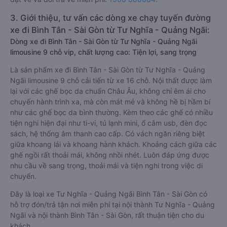
3. Giới thiệu, tư vấn các dòng xe chạy tuyến đường
xe đi Bình Tân - Sài Gòn từ Tư Nghĩa - Quảng Ngãi:
Dòng xe đi Bình Tân - Sài Gòn từ Tư Nghĩa - Quảng Ngãi
limousine 9 chỗ vip, chất lượng cao: Tiện lợi, sang trọng
Là sản phẩm xe đi Bình Tân - Sài Gòn từ Tư Nghĩa - Quảng
Ngãi limousine 9 chỗ cải tiến từ xe 16 chỗ. Nội thất được làm
lại với các ghế bọc da chuẩn Châu Âu, không chỉ êm ái cho
chuyến hành trình xa, mà còn mát mẻ và không hề bị hầm bí
như các ghế bọc da bình thường. Kèm theo các ghế có nhiều
tiện nghi hiện đại như ti-vi, tủ lạnh mini, ổ cắm usb, đèn đọc
sách, hệ thống âm thanh cao cấp. Có vách ngăn riêng biệt
giữa khoang lái và khoang hành khách. Khoảng cách giữa các
ghế ngồi rất thoải mái, không nhồi nhét. Luôn đáp ứng được
nhu cầu về sang trọng, thoải mái và tiện nghi trong việc di
chuyển.
Đây là loại xe Tư Nghĩa - Quảng Ngãi Bình Tân - Sài Gòn có
hỗ trợ đón/trả tận nơi miễn phí tại nội thành Tư Nghĩa - Quảng
Ngãi và nội thành Bình Tân - Sài Gòn, rất thuận tiện cho du
khách.