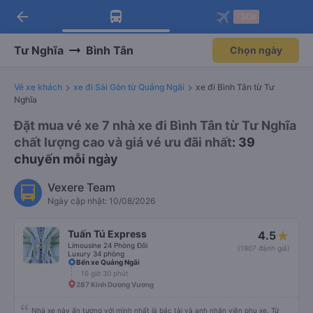
arrow_back
Tải app Vexere ngay!
Tải app Vexere
-30k
Mở app
Mở app
Nhận ưu đãi thành viên độc
-30k/ghế khi đặt vé máy bay qua
quyền
app
Tư Nghĩa
Bình Tân
Chọn ngày
Vé xe khách
xe đi Sài Gòn từ Quảng Ngãi
xe đi Bình Tân từ Tư
Nghĩa
Đặt mua vé xe 7 nhà xe đi Bình Tân từ Tư Nghĩa
chất lượng cao và giá vé ưu đãi nhất
: 39
chuyến mỗi ngày
Vexere Team
Ngày cập nhật: 10/08/2026
Tuấn Tú Express
4.5
Limousine 24 Phòng Đôi
(1907 đánh giá)
Luxury 34 phòng
Bến xe Quảng Ngãi
16 giờ 30 phút
287 Kinh Dương Vương
Nhà xe này ấn tượng với mình nhất là bác tài và anh nhân viên phụ xe. Từ