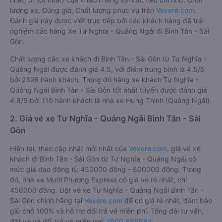
lượng xe, Đúng giờ, Chất lượng phục vụ trên
Vexere.com
.
Đánh giá này được viết trực tiếp bởi các khách hàng đã trải
nghiệm các hãng Xe Tư Nghĩa - Quảng Ngãi đi Bình Tân - Sài
Gòn.
Chất lượng các xe khách đi Bình Tân - Sài Gòn từ Tư Nghĩa -
Quảng Ngãi được đánh giá 4.5, với điểm trung bình là 4.5/5
bởi 2326 hành khách. Trong đó hãng xe khách Tư Nghĩa -
Quảng Ngãi Bình Tân - Sài Gòn tốt nhất tuyến được đánh giá
4.9/5 bởi 110 hành khách là nhà xe Hưng Thịnh (Quảng Ngãi).
2. Giá vé xe Tư Nghĩa - Quảng Ngãi Bình Tân - Sài
Gòn
Hiện tại, theo cập nhật mới nhất của
Vexere.com
, giá vé xe
khách đi Bình Tân - Sài Gòn từ Tư Nghĩa - Quảng Ngãi có
mức giá dao động từ 450000 đồng - 800000 đồng. Trong
đó, nhà xe Mười Phương Express có giá vé rẻ nhất, chỉ
450000 đồng. Đặt vé xe Tư Nghĩa - Quảng Ngãi Bình Tân -
Sài Gòn chính hãng tại
Vexere.com
để có giá rẻ nhất, đảm bảo
giữ chỗ 100% và hỗ trợ đổi trả vé miễn phí. Tổng đài tư vấn,
đặt vé và đổi trả vé miễn phí:
1900 888684
.