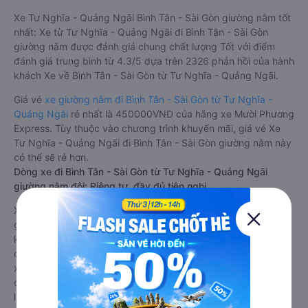
Xe Tư Nghĩa - Quảng Ngãi Bình Tân - Sài Gòn giường nằm tốt
nhất: Xe từ Tư Nghĩa - Quảng Ngãi đi Bình Tân - Sài Gòn
giường nằm được đánh giá chung chất lượng Tốt với điểm
đánh giá trung bình từ 4.3/5 dựa trên 2326 phản hồi của hành
khách Xe về Bình Tân - Sài Gòn từ Tư Nghĩa - Quảng Ngãi.
Giá vé
xe giường nằm đi Bình Tân - Sài Gòn từ Tư Nghĩa -
Quảng Ngãi
rẻ nhất là 450000VND của hãng xe Mười Phương
Express. Tùy thuộc vào chương trình khuyến mãi, giá vé Xe
Tư Nghĩa - Quảng Ngãi đi Bình Tân - Sài Gòn giường nằm này
có thể sẽ rẻ hơn.
Dòng xe đi Bình Tân - Sài Gòn từ Tư Nghĩa - Quảng Ngãi
giường nằm đôi: Riêng tư, đầy đủ tiện nghi
Xe khách đi Bình Tân - Sài Gòn từ Tư Nghĩa - Quảng Ngãi
giường nằm đôi là loại xe đặc biệt. Với mỗi giường được thiết
kế như một phòng ngủ khách sạn sang trọng, hiện đại. Đây là
dòng xe giường nằm cho cặp đôi đi Bình Tân - Sài Gòn mới
xuất hiện tại Việt Nam. Loại xe giường nằm đôi ra đời nhằm
đáp ứng yêu cầu ngày càng cao của khách hàng về chất
lượng dịch vụ vận tải. So với xe giường nằm thông thường, xe