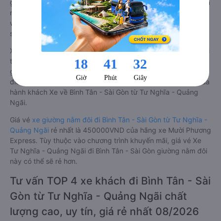
giường nằm đôi đi Bình Tân - Sài Gòn có nhiều ưu điểm và tiện
nghi vượt trội. Màn hình LCD với hàng nghìn bộ phim giải trí,
wifi, và nước uống và chăn đắp miễn phí phục vụ hành khách
suốt hành trình.
Xe Tư Nghĩa - Quảng Ngãi Bình Tân - Sài Gòn giường nằm đôi
tốt nhất: Xe từ Tư Nghĩa - Quảng Ngãi đi Bình Tân - Sài Gòn
giường nằm đôi được đánh giá chung có chất lượng Tốt với
điểm đánh giá trung bình từ 4.2/5 dựa trên 2213 phản hồi của
hành khách Xe về Bình Tân - Sài Gòn từ Tư Nghĩa - Quảng
Ngãi.
Giá vé
xe giường nằm đôi đi Bình Tân - Sài Gòn từ Tư Nghĩa -
Quảng Ngãi
rẻ nhất là 450000VND của hãng xe Mười Phương
Express. Tùy thuộc vào chương trình khuyến mãi, giá vé Xe
Tư Nghĩa - Quảng Ngãi đi Bình Tân - Sài Gòn giường nằm đôi
này có thể sẽ rẻ hơn.
Tư vấn TOP 4 xe khách đi Bình Tân - Sài
Gòn từ Tư Nghĩa - Quảng Ngãi chất
lượng cao, uy tín, giá rẻ nhất 08/2026