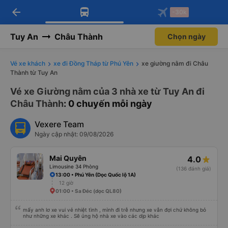
arrow_back
Tải app Vexere ngay!
Tải app Vexere
-30k
Mở app
Mở app
Nhận ưu đãi thành viên độc
-30k/ghế khi đặt vé máy bay qua
quyền
app
Tuy An
Châu Thành
Chọn ngày
Vé xe khách
xe đi Đồng Tháp từ Phú Yên
xe giường nằm đi Châu
Thành từ Tuy An
Vé xe Giường nằm của 3 nhà xe từ Tuy An đi
Châu Thành
: 0 chuyến mỗi ngày
Vexere Team
Ngày cập nhật: 09/08/2026
Mai Quyên
4.0
Limousine 34 Phòng
(136 đánh giá)
13:00 • Phú Yên (Dọc Quốc lộ 1A)
12 giờ
01:00 • Sa Đéc (dọc QL80)
mấy anh lơ xe vui vẻ nhiệt tình , mình đi trễ nhưng xe vẫn đợi chứ không bỏ
như những xe khác . Sẽ ủng hộ nhà xe vào các dịp khác