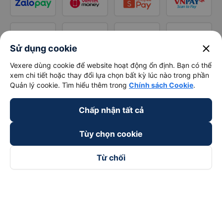
close
Sử dụng cookie
Vexere dùng cookie để website hoạt động ổn định. Bạn có thể
xem chi tiết hoặc thay đổi lựa chọn bất kỳ lúc nào trong phần
Quản lý cookie. Tìm hiểu thêm trong
Chính sách Cookie
.
Chấp nhận tất cả
Tùy chọn cookie
Từ chối
Theo dõi chúng tôi trên
Facebook
Tiktok
Youtube
Công ty TNHH Thương Mại Dịch Vụ Vexere