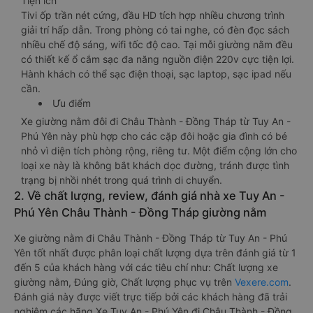
Tiện ích
Tivi ốp trần nét cứng, đầu HD tích hợp nhiều chương trình
giải trí hấp dẫn. Trong phòng có tai nghe, có đèn đọc sách
nhiều chế độ sáng, wifi tốc độ cao. Tại mỗi giường nằm đều
có thiết kế ổ cắm sạc đa năng nguồn điện 220v cực tiện lợi.
Hành khách có thể sạc điện thoại, sạc laptop, sạc ipad nếu
cần.
Ưu điểm
Xe giường nằm đôi đi Châu Thành - Đồng Tháp từ Tuy An -
Phú Yên này phù hợp cho các cặp đôi hoặc gia đình có bé
nhỏ vì diện tích phòng rộng, riêng tư. Một điểm cộng lớn cho
loại xe này là không bắt khách dọc đường, tránh được tình
trạng bị nhồi nhét trong quá trình di chuyển.
2. Về chất lượng, review, đánh giá nhà xe Tuy An -
Phú Yên Châu Thành - Đồng Tháp giường nằm
Xe giường nằm đi Châu Thành - Đồng Tháp từ Tuy An - Phú
Yên tốt nhất được phân loại chất lượng dựa trên đánh giá từ 1
đến 5 của khách hàng với các tiêu chí như: Chất lượng xe
giường nằm, Đúng giờ, Chất lượng phục vụ trên
Vexere.com
.
Đánh giá này được viết trực tiếp bởi các khách hàng đã trải
nghiệm các hãng Xe Tuy An - Phú Yên đi Châu Thành - Đồng