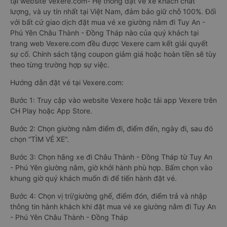
tại website Vexere.com- Hệ thống đặt vé xe khách chất
lượng, và uy tín nhất tại Việt Nam, đảm bảo giữ chỗ 100%. Đối
với bất cứ giao dịch đặt mua vé xe giường nằm đi Tuy An -
Phú Yên Châu Thành - Đồng Tháp nào của quý khách tại
trang web Vexere.com đều được Vexere cam kết giải quyết
sự cố. Chính sách tặng coupon giảm giá hoặc hoàn tiền sẽ tùy
theo từng trường hợp sự việc.
Hướng dẫn đặt vé tại Vexere.com:
Bước 1: Truy cập vào website Vexere hoặc tải app Vexere trên
CH Play hoặc App Store.
Bước 2: Chọn giường nằm điểm đi, điểm đến, ngày đi, sau đó
chọn “TÌM VÉ XE”.
Bước 3: Chọn hãng xe đi Châu Thành - Đồng Tháp từ Tuy An
- Phú Yên giường nằm, giờ khởi hành phù hợp. Bấm chọn vào
khung giờ quý khách muốn đi để tiến hành đặt vé.
Bước 4: Chọn vị trí/giường ghế, điểm đón, điểm trả và nhập
thông tin hành khách khi đặt mua vé xe giường nằm đi Tuy An
- Phú Yên Châu Thành - Đồng Tháp