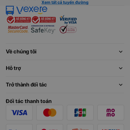
Xem tất cả tuyến đường
keyboard_arrow_down
Về chúng tôi
keyboard_arrow_down
Hỗ trợ
keyboard_arrow_down
Trở thành đối tác
Đối tác thanh toán