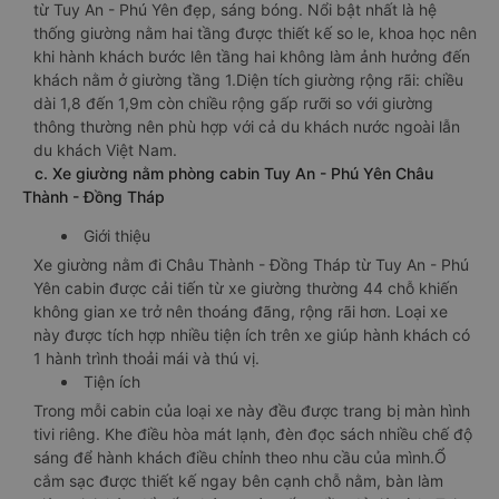
từ Tuy An - Phú Yên đẹp, sáng bóng. Nổi bật nhất là hệ
thống giường nằm hai tầng được thiết kế so le, khoa học nên
khi hành khách bước lên tầng hai không làm ảnh hưởng đến
khách nằm ở giường tầng 1.Diện tích giường rộng rãi: chiều
dài 1,8 đến 1,9m còn chiều rộng gấp rưỡi so với giường
thông thường nên phù hợp với cả du khách nước ngoài lẫn
du khách Việt Nam.
c. Xe giường nằm phòng cabin Tuy An - Phú Yên Châu
Thành - Đồng Tháp
Giới thiệu
Xe giường nằm đi Châu Thành - Đồng Tháp từ Tuy An - Phú
Yên cabin được cải tiến từ xe giường thường 44 chỗ khiến
không gian xe trở nên thoáng đãng, rộng rãi hơn. Loại xe
này được tích hợp nhiều tiện ích trên xe giúp hành khách có
1 hành trình thoải mái và thú vị.
Tiện ích
Trong mỗi cabin của loại xe này đều được trang bị màn hình
tivi riêng. Khe điều hòa mát lạnh, đèn đọc sách nhiều chế độ
sáng để hành khách điều chỉnh theo nhu cầu của mình.Ổ
cắm sạc được thiết kế ngay bên cạnh chỗ nằm, bàn làm