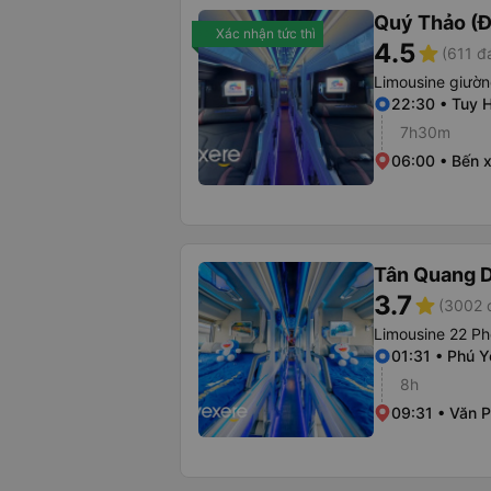
Quý Thảo (Đ
Xác nhận tức thì
4.5
star
(611 đ
Limousine giườ
22:30 • Tuy 
7h30m
06:00 • Bến 
Tân Quang 
3.7
star
(3002 
Limousine 22 Ph
01:31 • Phú 
8h
09:31 • Văn 