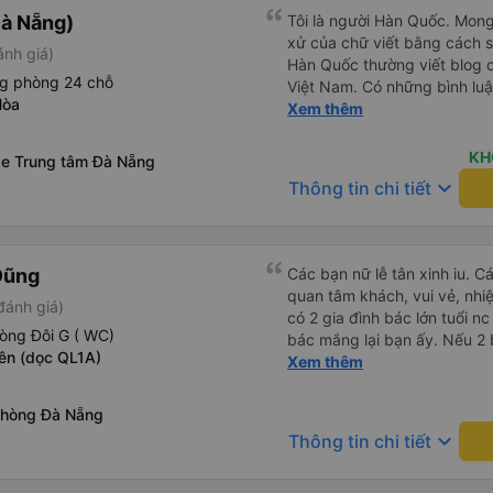
xe này
à Nẵng)
Tôi là người Hàn Quốc. Mon
xử của chữ viết bằng cách 
ánh giá)
Hàn Quốc thường viết blog c
ng phòng 24 chỗ
Việt Nam. Có những bình lu
Hòa
bình luận khen vất vả nên tôi
Xem thêm
lắng vô ích. Rất thoải mái và
sạch sẽ, tài xế rất thân thi
KH
xe Trung tâm Đà Nẵng
thơm nữa. Mình đề cử bài này. 제 리뷰를 보시게 되는
keyboard_arrow_down
Thông tin chi tiết
들께 정보를 드리자면 저는 
다. 같은 회사라도 버스마다 
탄 버스는 쾌적하고 좋았어요.
다. 뭐 경적소리야 베트남에
Dũng
Các bạn nữ lễ tân xinh iu. C
요. 기사님 친절하시구요, 버스
quan tâm khách, vui vẻ, nhiệt tình. Trong
đánh giá)
객들도 버스안에서 담배피는 사람 없어요 휴
có 2 gia đình bác lớn tuổi nc
도 저 있는지 없는지 체크해보고
òng Đôi G ( WC)
bác mắng lại bạn ấy. Nếu 2 
다리를 쭉 펴지는 못해요. 뭐
Yên (dọc QL1A)
ngược lại nha. Bạn ấy nhắc n
Xem thêm
습니다 : )
đến lỗi mình ngủ còn mơ đượ
nhau xuất hiện trong giấc mơ của mình luôn. Nên nếu bạn
Phòng Đà Nẵng
bị phản ánh thì đừng trừ lươ
keyboard_arrow_down
Thông tin chi tiết
thì bảo bạn ấy liên hệ sđt c
đuôi 666, chuyến ĐH-NT ngày