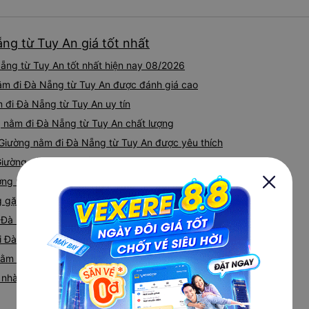
iu còn đổi cho mình phòng đ
(một mình) yêu luôn. Nhưng
lần xe rẽ 1 cái là ✈️ Ít đi x
ng từ Tuy An giá tốt nhất
10/10.
ng từ Tuy An tốt nhất hiện nay 08/2026
nằm đi Đà Nẵng từ Tuy An được đánh giá cao
 đi Đà Nẵng từ Tuy An uy tín
g nằm đi Đà Nẵng từ Tuy An chất lượng
 Giường nằm đi Đà Nẵng từ Tuy An được yêu thích
 Giường nằm đi Đà Nẵng từ Tuy An được đánh giá cao
ng nằm đi Đà Nẵng từ Tuy An uy tín
gặp khi đặt xe Giường nằm đi Tuy An từ Đà Nẵng
 Đà Nẵng của các nhà xe
i Đà Nẵng từ Tuy An
 nằm Tuy An Đà Nẵng
iá nhà xe Tuy An Đà Nẵng Giường nằm