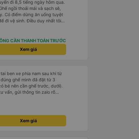
huyến đi 8,5 tiếng ngày hôm qua.
 Ghế ngồi thoải mái và sạch sẽ,
ay. Có điểm dừng ăn uống tuyệt
ể đi vệ sinh. Điều duy nhất tôi
à cho phép thanh toán bằng thẻ
ứng dụng.
ÔNG CẦN THANH TOÁN TRƯỚC
Xem giá
 tai ben xe phia nam sau khi từ
ữ đúng ghế mình đã đặt từ 3
có bé nên cần ghế trước, dưới).
ư vấn, gửi thông tin zalo rõ
g giờ, xe mới toanh, sạch sẽ
 ghế có chế độ matxa bên cạnh
g như nâng, hạ xuống phần đầu,
ew ngắm cảnh cực chill, các anh
Xem giá
g, tâm lý. 10 điểm không nhưng.
 người nhà, bạn bè đi xe này. ưng
ì cảm ơn xe kia để mình bít đến