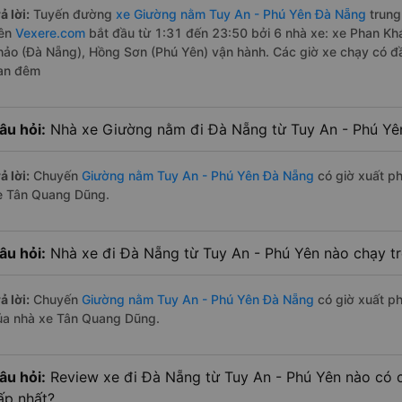
ả lời:
Tuyến đường
xe Giường nằm Tuy An - Phú Yên Đà Nẵng
trung
rên
Vexere.com
bắt đầu từ 1:31 đến 23:50 bởi 6 nhà xe: xe Phan K
hảo (Đà Nẵng), Hồng Sơn (Phú Yên) vận hành. Các giờ xe chạy có đầy
an đêm
âu hỏi:
Nhà xe Giường nằm đi Đà Nẵng từ Tuy An - Phú Yê
ả lời:
Chuyến
Giường nằm Tuy An - Phú Yên Đà Nẵng
có giờ xuất ph
e Tân Quang Dũng.
âu hỏi:
Nhà xe đi Đà Nẵng từ Tuy An - Phú Yên nào chạy tr
ả lời:
Chuyến
Giường nằm Tuy An - Phú Yên Đà Nẵng
có giờ xuất ph
ủa nhà xe Tân Quang Dũng.
âu hỏi:
Review xe đi Đà Nẵng từ Tuy An - Phú Yên nào có ch
ấp nhất?