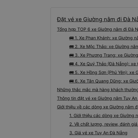
Đặt vé xe Giường nằm đi Đà Nẵ
Tổng hợp TOP 6 xe Giường nằm đi Đà Nẵ
🚌 1. Xe Phan Khánh: xe Giường 
🚌 2. Xe Mộc Thảo: xe Giường nằm
🚌 3. Xe Phương Trang: xe Giườn
🚌 4. Xe Quý Thảo (Đà Nẵng): xe
🚌 5. Xe Hồng Sơn (Phú Yên): xe
🚌 6. Xe Tân Quang Dũng: xe Giườ
Những thắc mắc mà hàng khách thường 
Thông tin đặt vé xe Giường nằm Tuy An
Giới thiệu về các dòng xe Giường nằm đ
1. Giới thiệu các dòng xe Giường
2. Về chất lượng, review, đánh g
3. Giá vé xe Tuy An Đà Nẵng