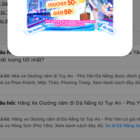
 - Đà Nẵng
từ Tuy An nhanh và uy tín nhất
An đi Đà Nẵng
âu hỏi:
Nhà xe Giường nằm đi Đà Nẵng từ Tuy An - Phú Yên
hất lượng tốt nhất?
ả lời:
Nhà xe Giường nằm đi Tuy An - Phú Yên Đà Nẵng được đánh giá
hà xe Phan Khánh, Mộc Thảo, Phương Trang. Xem danh sách đầy đ
âu hỏi:
Hãng Xe Giường nằm đi Đà Nẵng từ Tuy An - Phú Yê
ả lời:
Hãng xe Giường nằm đi Đà Nẵng từ Tuy An - Phú Yên có giá r
hà xe Hồng Sơn (Phú Yên). Xem danh sách đầy đủ:
Xe đi Đà Nẵng từ