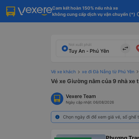
Cam kết hoàn 150% nếu nhà xe

không cung cấp dịch vụ vận chuyển (*)
in
Nơi xuất phát
import_export
Vé xe khách
xe đi Đà Nẵng từ Phú Yên
Vé xe Giường nằm của 9 nhà xe t
Vexere Team
Ngày cập nhật: 06/08/2026
Chọn ngày đi để xem giá vé, số ghế t
info
Phương Tra