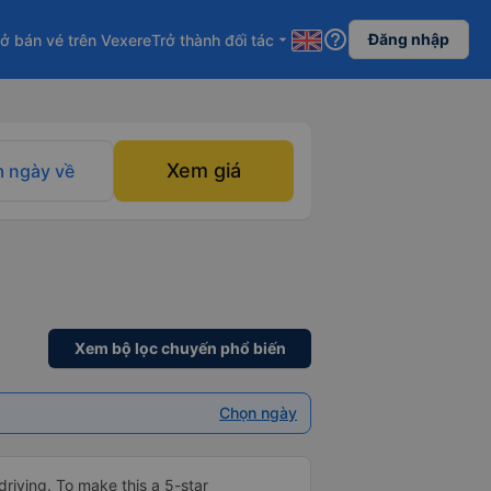
help_outline
Đăng nhập
ở bán vé trên Vexere
Trở thành đối tác
arrow_drop_down
Xem giá
 ngày về
Xem bộ lọc chuyến phổ biến
Chọn ngày
driving. To make this a 5-star