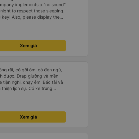
company implements a "no sound"
 night to respect those sleeping.
is key! Also, please display the
e the cabin for convenience. I
------ ​ Xe chất
t an toàn. Để dịch vụ hoàn hảo
 quy định rõ ràng về việc giữ im
Xem giá
ại) vào ban đêm để tránh làm
 Ngoài ra, nhà xe nên dán sẵn
 hành khách dễ dàng sử dụng.
à xe trong tương lai!
rộng rãi, có gối ôm, có đèn ngủ,
ch được. Drap giường và mền
 tiện nghi, chạy êm. Bác tài và
thiện lịch sự. Có xe trung
ố tuy hoà rất tiện. Giá vé hợp
g ý, cảm ơn nhà xe.
Xem giá