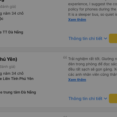
experience, I suggest the 
đánh giá)
policy for phones during the
ng nằm 34 chỗ
It is a sleeper bus, so quiet 
ộc
Wi-Fi password clearly insid
Xem thêm
would definitely ride with them again! --------
lượng tốt và tài xế lái xe rấ
xe TT Đà Nẵng
hơn, tôi góp ý nhà xe nên có
keyboard_arrow_down
Thông tin chi tiết
lặng (tắt âm thanh điện tho
phiền hành khách khác ngủ.
mật khẩu Wi-Fi trong xe để
Tôi vẫn sẽ tiếp tục ủng hộ nh
hú Yên)
Trải nghiệm rất tốt. Giường 
đèn trong phòng để đọc sá
đánh giá)
đều rất sạch sẽ gọn gàng. Xe
ng nằm 34 chỗ
các anh nhân viên cũng thân 
e Liên Tỉnh Phú Yên
chuyển về nội thành thành ph
Xem thêm
lý. Nói chung là mình rất ưn
xe trung tâm Đà Nẵng
keyboard_arrow_down
Thông tin chi tiết