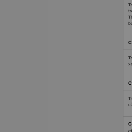
Tr
t
T
b
C
Tr
x
C
Tr
c
C
c