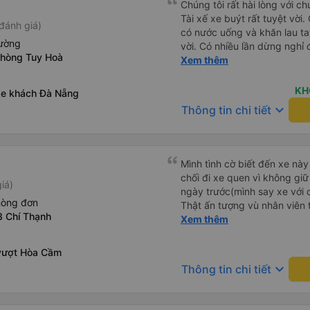
Chúng tôi rất hài lòng với c
Tài xế xe buýt rất tuyệt vời.
đánh giá)
có nước uống và khăn lau t
iường
vời. Có nhiều lần dừng nghỉ đ
phòng Tuy Hoà
muốn đề xuất để cải thiện l
Xem thêm
nước ngoài khi đặt vé trên 
KH
xe khách Đà Nẵng
keyboard_arrow_down
Thông tin chi tiết
Mình tình cờ biết đến xe này
chối đi xe quen vì không gi
iá)
ngày trước(mình say xe với 
hòng đơn
Thật ấn tượng vù nhân viên t
3 Chí Thạnh
ràng, chuyên nghiệp. Đi đún
Xem thêm
thơm tho, buồng rộng, đẹp,
các chức năng thông thườn
vượt Hòa Cầm
chân, ổ sạc pin, ... thích vi
keyboard_arrow_down
Thông tin chi tiết
tài và lơ cũng cực dễ thươn
Mình sẽ lưu lại để giới thiệu
hết sức. Giờ thấy may mắn v