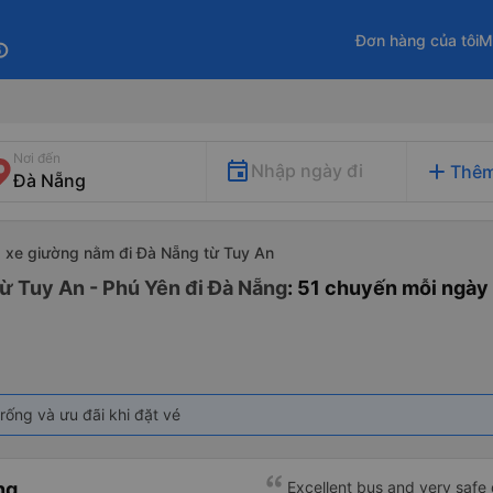
Đơn hàng của tôi
M
fo
Nơi đến
add
Nhập ngày đi
Thêm
xe giường nằm đi Đà Nẵng từ Tuy An
ừ Tuy An - Phú Yên đi Đà Nẵng
: 51 chuyến mỗi ngày
rống và ưu đãi khi đặt vé
ng
Excellent bus and very safe 