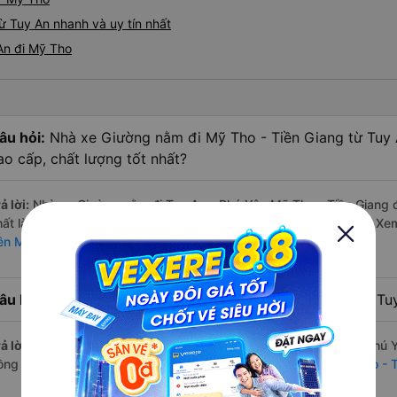
 Tuy An nhanh và uy tín nhất
An đi Mỹ Tho
âu hỏi:
Nhà xe Giường nằm đi Mỹ Tho - Tiền Giang từ Tuy 
ao cấp, chất lượng tốt nhất?
ả lời:
Nhà xe Giường nằm đi Tuy An - Phú Yên Mỹ Tho - Tiền Giang đ
hất là những nhà xe Trọng Thủy Limousine, Mai Quyên, Dũng Lệ. X
ên Mỹ Tho - Tiền Giang
âu hỏi:
Hãng Xe Giường nằm đi Mỹ Tho - Tiền Giang từ Tuy 
ả lời:
Hãng xe Giường nằm đi Mỹ Tho - Tiền Giang từ Tuy An - Phú Y
ồng của nhà xe Mai Quyên. Xem danh sách đầy đủ:
Xe đi Mỹ Tho - 