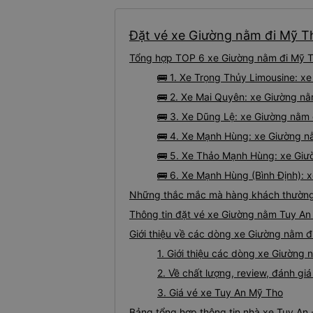
Đặt vé xe Giường nằm đi Mỹ Th
Tổng hợp TOP 6 xe Giường nằm đi Mỹ Th
🚌 1. Xe Trọng Thủy Limousine: x
🚌 2. Xe Mai Quyên: xe Giường nằ
🚌 3. Xe Dũng Lệ: xe Giường nằm 
🚌 4. Xe Mạnh Hùng: xe Giường n
🚌 5. Xe Thảo Mạnh Hùng: xe Giư
🚌 6. Xe Mạnh Hùng (Bình Định): 
Những thắc mắc mà hàng khách thường 
Thông tin đặt vé xe Giường nằm Tuy An
Giới thiệu về các dòng xe Giường nằm đ
1. Giới thiệu các dòng xe Giường
2. Về chất lượng, review, đánh g
3. Giá vé xe Tuy An Mỹ Tho
Bảng tổng hợp thông tin nhà xe Tuy An