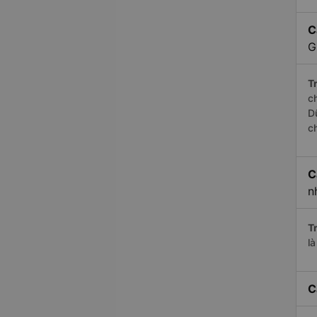
C
G
Tr
c
D
c
C
n
Tr
l
C