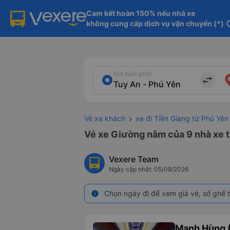
Cam kết hoàn 150% nếu nhà xe

không cung cấp dịch vụ vận chuyển (*)
in
Nơi xuất phát
import_export
Vé xe khách
xe đi Tiền Giang từ Phú Yên
Vé xe Giường nằm của 9 nhà xe t
Vexere Team
Ngày cập nhật: 05/08/2026
Chọn ngày đi để xem giá vé, số ghế t
info
Mạnh Hùng (