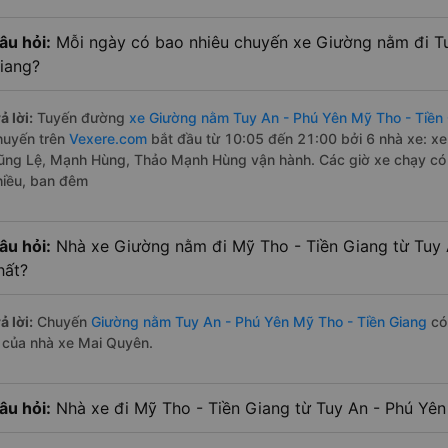
âu hỏi:
Mỗi ngày có bao nhiêu chuyến xe Giường nằm đi Tu
iang?
ả lời:
Tuyến đường
xe Giường nằm Tuy An - Phú Yên Mỹ Tho - Tiền
huyến trên
Vexere.com
bắt đầu từ 10:05 đến 21:00 bởi 6 nhà xe: x
ũng Lệ, Mạnh Hùng, Thảo Mạnh Hùng vận hành. Các giờ xe chạy có đ
hiều, ban đêm
âu hỏi:
Nhà xe Giường nằm đi Mỹ Tho - Tiền Giang từ Tuy
hất?
ả lời:
Chuyến
Giường nằm Tuy An - Phú Yên Mỹ Tho - Tiền Giang
có 
à của nhà xe Mai Quyên.
âu hỏi:
Nhà xe đi Mỹ Tho - Tiền Giang từ Tuy An - Phú Yên