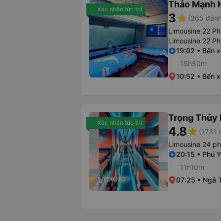
Thảo Mạnh 
Xác nhận tức thì
3
star
(365 đánh
Limousine 22 Ph
Limousine 22 P
19:02 • Bến 
15h50m
10:52 • Bến 
Trọng Thủy 
Xác nhận tức thì
4.8
star
(1731 
Limousine 24 p
20:15 • Phú 
11h10m
07:25 • Ngã 