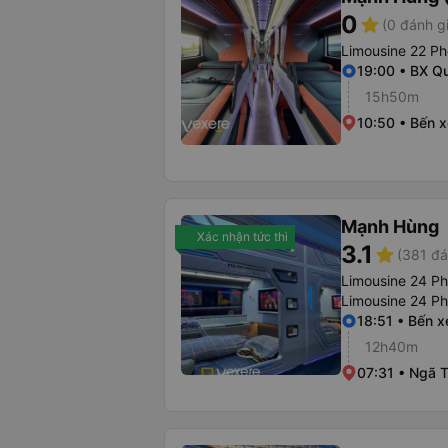
0
star
(0 đánh g
Limousine 22 Ph
19:00 • BX Q
15h50m
10:50 • Bến 
Mạnh Hùng
Xác nhận tức thì
3.1
star
(381 đá
Limousine 24 P
Limousine 24 P
18:51 • Bến 
12h40m
07:31 • Ngã 