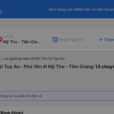
Đơn hàng của tôi
Mở bán vé trên Vexe
fo
Nơi đến
add
Nhập ngày đi
Thêm
xe giường nằm đi Mỹ Tho từ Tuy An
ừ Tuy An - Phú Yên đi Mỹ Tho - Tiền Giang
: 13 chuy
rống và ưu đãi khi đặt vé
Bình Định)