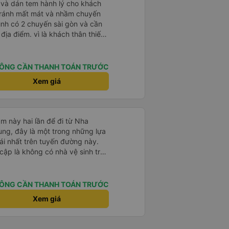
tránh mất mát và nhầm chuyến
mình có 2 chuyến sài gòn và cần
khách thân thiết
òng và tin tưởng. tuy nhiên rất
n anh chị em nhà xe cùng nhau
iếp
ÔNG CẦN THANH TOÁN TRƯỚC
 nữa thì chắc chắn quy công ty
Xem giá
chọn số 1 quy nhơn. rất cảm
 như chị Thảo đã lắng nghe và
 thiết nhiều năm của nhà xe từ
m này hai lần để đi từ Nha
ng, đây là một trong những lựa
i nhất trên tuyến đường này.
cập là không có nhà vệ sinh trên
chịu trên một hành trình dài
có các điểm dừng thường xuyên,
. Chuyến đi gần đây nhất của tôi
ÔNG CẦN THANH TOÁN TRƯỚC
e bị chậm khoảng một tiếng,
Xem giá
trước cho tôi, nên tôi không
mái, có chăn và hai gối, và các
. Có các điểm dừng nghỉ vào