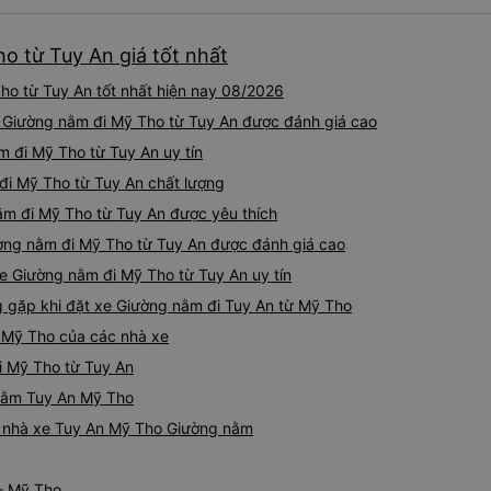
khoảng 4:00 sáng và 9:00 sá
hơn nhiều. Tại điểm dừng cu
o từ Tuy An giá tốt nhất
cấp bàn chải đánh răng, đó l
chuyến đi trước của tôi vào
o từ Tuy An tốt nhất hiện nay 08/2026
nghỉ đêm nào cho đến khoản
chịu. Có vẻ như lịch trình ph
e Giường nằm đi Mỹ Tho từ Tuy An được đánh giá cao
hy vọng các điểm dừng sẽ đ
m đi Mỹ Tho từ Tuy An uy tín
tương lai. Nhìn chung, tôi hà
đi Mỹ Tho từ Tuy An chất lượng
dịch vụ xe buýt giường nằm
chuyến công tác, vì đây vẫn
ằm đi Mỹ Tho từ Tuy An được yêu thích
buýt giường nằm thoải mái n
ờng nằm đi Mỹ Tho từ Tuy An được đánh giá cao
thực sự hy vọng rằng trong t
thường xuyên theo lịch trình, 
xe Giường nằm đi Mỹ Tho từ Tuy An uy tín
tuyến đường này một lần nữa
gặp khi đặt xe Giường nằm đi Tuy An từ Mỹ Tho
 Mỹ Tho của các nhà xe
i Mỹ Tho từ Tuy An
 nằm Tuy An Mỹ Tho
iá nhà xe Tuy An Mỹ Tho Giường nằm
 - Mỹ Tho