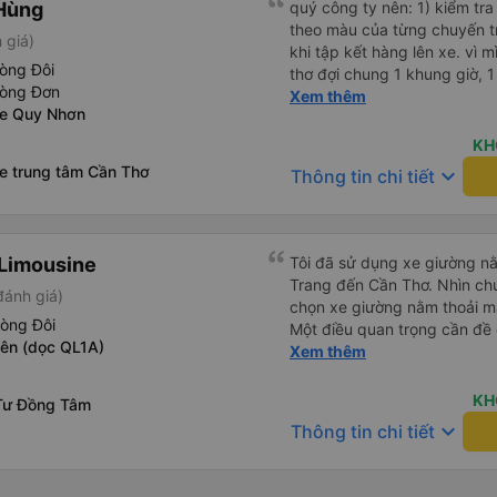
Hùng
quý công ty nên: 1) kiểm tra và dán tem hành lý cho khách
theo màu của từng chuyến 
 giá)
khi tập kết hàng lên xe. vì 
òng Đôi
thơ đợi chung 1 khung giờ, 1 địa điểm. vì là 
hòng Đơn
của quý công ty nên rất hài l
Xem thêm
xe Quy Nhơn
mong muốn đội ngũ nhân viê
cải thiện ngày một phát triển. 2) đồng nhất về cách giao t
KH
và CSKH nhẹ nhàng, chu đáo
xe trung tâm Cần Thơ
keyboard_arrow_down
Thông tin chi tiết
là nhà xe được yêu thích và lựa 
ơn quý anh chị em cty cũng
tiếp nhận. " khách hàng thân
thời sinh viên"
Limousine
Tôi đã sử dụng xe giường nằ
Trang đến Cần Thơ. Nhìn chu
đánh giá)
chọn xe giường nằm thoải má
hòng Đôi
Một điều quan trọng cần đề 
Yên (dọc QL1A)
xe, điều này có thể gây khó 
Xem thêm
xuyên đêm. Tuy nhiên, khi 
chuyến đi vẫn khá thoải mái
KH
Tư Đồng Tâm
(hôm qua) rất tốt. Mặc dù x
keyboard_arrow_down
Thông tin chi tiết
nhưng công ty đã thông báo 
gặp vấn đề gì. Xe khá thoải 
tài xế lịch sự và thân thiện