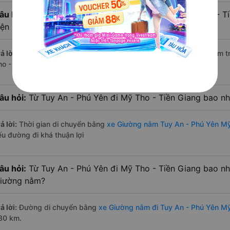
âu hỏi:
Có bao nhiêu nhà xe có Giường nằm đi Mỹ Tho - Ti
iện nay?
ả lời:
Tính tới thời điểm hiện nay thì có 6 nhà xe có xe Giường nằm
ho - Tiền Giang hiện nay
âu hỏi:
Từ Tuy An - Phú Yên đi Mỹ Tho - Tiền Giang bao n
ả lời:
Thời gian di chuyển bằng
xe Giường nằm Tuy An - Phú Yên Mỹ
ếu đường đi khá thuận lợi
âu hỏi:
Từ Tuy An - Phú Yên đi Mỹ Tho - Tiền Giang bao nh
iường nằm?
ả lời:
Đường di chuyển bằng
xe Giường nằm đi Tuy An - Phú Yên Mỹ
80 km.