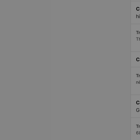
C
h
Tr
T
C
Tr
n
C
G
Tr
6