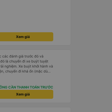
Xem giá
ọc các đánh giá trước đó và
 đó là chuyến đi xe buýt tuyệt
rải nghiệm. Xe buýt khởi hành và
iện, chuyến đi khá ổn (mặc dù
c trưng của Việt Nam ^^), và chỗ
c sự rất hài lòng.
ÔNG CẦN THANH TOÁN TRƯỚC
Xem giá