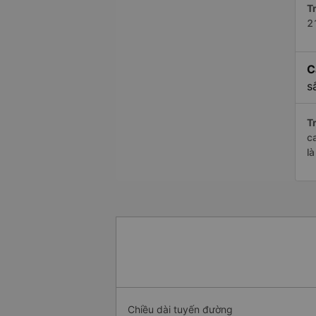
Tr
2
C
s
Tr
c
l
Chiều dài tuyến đường