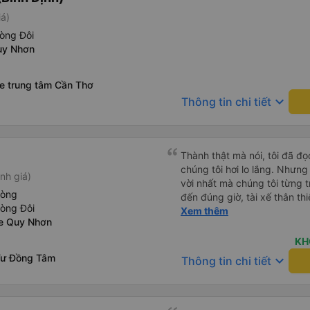
iá)
òng Đôi
uy Nhơn
xe trung tâm Cần Thơ
keyboard_arrow_down
Thông tin chi tiết
Thành thật mà nói, tôi đã đ
chúng tôi hơi lo lắng. Nhưng
nh giá)
vời nhất mà chúng tôi từng t
hòng
đến đúng giờ, tài xế thân th
hòng Đôi
vẫn hơi xóc, nhưng đó là đặ
Xem thêm
xe Quy Nhơn
ngồi thoải mái. Chúng tôi thự
KH
Tư Đồng Tâm
keyboard_arrow_down
Thông tin chi tiết