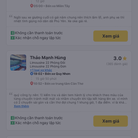
12 giờ
05:00 • Bến xe Miền Tây
Ngồi sau xe giường cuối có gái nằm chung nên thích lắm 🤣, anh phụ xe thì
nhiệt tình giọng nói dân dã Phú Yên. Xe oke giá rẻ.
Không cần thanh toán trước
Xem giá
Xác nhận chỗ ngay lập tức
Thảo Mạnh Hùng
3.0
Limousine 22 Phòng Đôi
(365 đánh giá)
Limousine 22 Phòng Đơn
+1 loại xe khác
19:02 • Bến xe Quy Nhơn
15 giờ 50 phút
10:52 • Bến xe trung tâm Cần Thơ
quý công ty nên: 1) kiểm tra và dán tem hành lý cho khách theo màu của
từng chuyến tránh mất mát và nhầm chuyến khi tập kết hàng lên xe. vì mình
có 2 chuyến sài gòn và cần thơ đợi chung 1 khung giờ, 1 địa điểm. vì là khách
thân thiết của quý công ty nên rất hài lòng và tin tưởng. tuy nhiên rất mong
Xem thêm
muốn đội ngũ nhân viên anh chị em nhà xe cùng nhau cải thiện ngày một
phát triển. 2) đồng nhất về cách giao tiếp và CSKH nhẹ nhàng, chu đáo nữa
thì chắc chắn quy công ty là nhà xe được yêu thích và lựa chọn số 1 quy
Không cần thanh toán trước
Xem giá
nhơn. rất cảm ơn quý anh chị em cty cũng như chị Thảo đã lắng nghe và
Xác nhận chỗ ngay lập tức
tiếp nhận. " khách hàng thân thiết nhiều năm của nhà xe từ thời sinh viên"