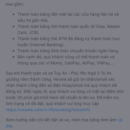
bao gồm:
Thanh toán bằng tiền mặt tại các cửa hàng tiện lợi và
siêu thị gần nhà.
Thanh toán bằng thẻ thanh toán quốc tế (Visa, Master
Card, JCB).
Thanh toán bằng thẻ ATM đã đăng ký thanh toán trực
tuyến (Internet Banking).
Thanh toán bằng hình thức chuyển khoản ngân hàng.
Bên cạnh đó, quý khách cũng có thể thanh toán vé
thông qua các ví Momo, ZaloPay, AirPay, VNPay,…
Sau khi thanh toán vé xe Tuy An - Phú Yên Ngã 3 Trị An
giường nằm thành công, Vexere sẽ gửi tin nhắn/email xác
nhận thành công đến số điện thoại/email mà quý khách đã
đăng ký. Đến ngày đi, quý khách vui lòng có mặt tại điểm đón
trước 30 phút giờ khởi hành để chuẩn bị lên xe. Để kiểm tra
tình trạng vé đã đặt, quý khách vui lòng truy cập
https://vexere.com/vi-VN/booking/ticketinfo
Xem hướng dẫn chi tiết đặt vé xe, minh họa bằng hình ảnh
tại
đây
.