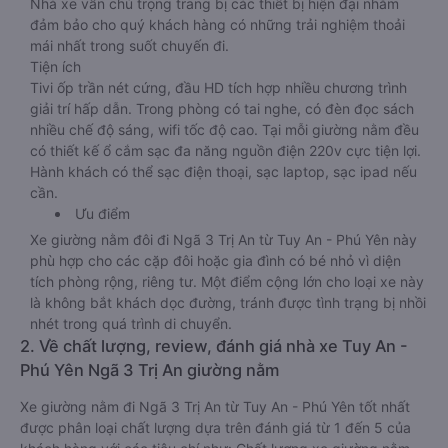
Nhà xe vẫn chú trọng trang bị các thiết bị hiện đại nhằm
đảm bảo cho quý khách hàng có những trải nghiệm thoải
mái nhất trong suốt chuyến đi.
Tiện ích
Tivi ốp trần nét cứng, đầu HD tích hợp nhiều chương trình
giải trí hấp dẫn. Trong phòng có tai nghe, có đèn đọc sách
nhiều chế độ sáng, wifi tốc độ cao. Tại mỗi giường nằm đều
có thiết kế ổ cắm sạc đa năng nguồn điện 220v cực tiện lợi.
Hành khách có thể sạc điện thoại, sạc laptop, sạc ipad nếu
cần.
Ưu điểm
Xe giường nằm đôi đi Ngã 3 Trị An từ Tuy An - Phú Yên này
phù hợp cho các cặp đôi hoặc gia đình có bé nhỏ vì diện
tích phòng rộng, riêng tư. Một điểm cộng lớn cho loại xe này
là không bắt khách dọc đường, tránh được tình trạng bị nhồi
nhét trong quá trình di chuyển.
2. Về chất lượng, review, đánh giá nhà xe Tuy An -
Phú Yên Ngã 3 Trị An giường nằm
Xe giường nằm đi Ngã 3 Trị An từ Tuy An - Phú Yên tốt nhất
được phân loại chất lượng dựa trên đánh giá từ 1 đến 5 của