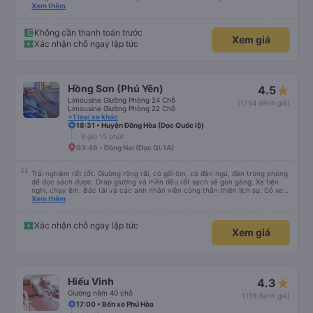
cả bàn chải đánh răng. Có 2 ông bà cụ lên xe còn được nv dẫn tới tận nơi để
Xem thêm
hỗ trợ, nói chung là chu đáo ah.
Không cần thanh toán trước
Xem giá
Xác nhận chỗ ngay lập tức
Hồng Sơn (Phú Yên)
4.5
Limousine Giường Phòng 24 Chỗ
(1794 đánh giá)
Limousine Giường Phòng 22 Chỗ
+1 loại xe khác
18:31 • Huyện Đông Hòa (Dọc Quốc lộ)
9 giờ 15 phút
03:46 • Đồng Nai (Dọc QL1A)
Trải nghiệm rất tốt. Giường rộng rãi, có gối ôm, có đèn ngủ, đèn trong phòng
để đọc sách được. Drap giường và mền đều rất sạch sẽ gọn gàng. Xe tiện
nghi, chạy êm. Bác tài và các anh nhân viên cũng thân thiện lịch sự. Có xe
trung chuyển về nội thành thành phố tuy hoà rất tiện. Giá vé hợp lý. Nói
Xem thêm
chung là mình rất ưng ý, cảm ơn nhà xe.
Xác nhận chỗ ngay lập tức
Xem giá
Hiếu Vinh
4.3
Giường nằm 40 chỗ
(119 đánh giá)
17:00 • Bến xe Phú Hòa