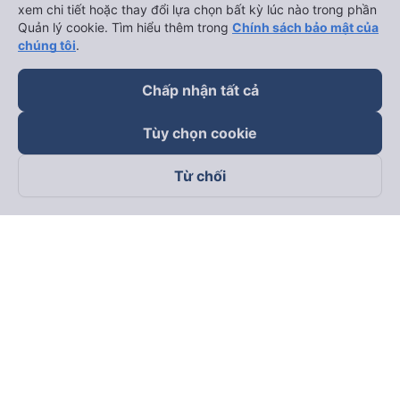
xem chi tiết hoặc thay đổi lựa chọn bất kỳ lúc nào trong phần
Quản lý cookie. Tìm hiểu thêm trong
Chính sách bảo mật của
chúng tôi
.
Chấp nhận tất cả
Tùy chọn cookie
Từ chối
Theo dõi chúng tôi trên
Facebook
Tiktok
Youtube
Công ty TNHH Thương Mại Dịch Vụ Vexere
Địa chỉ đăng ký kinh doanh: 8C Chữ Đồng Tử, Phường Tân
Sơn Nhất, TP. Hồ Chí Minh, Việt Nam
Địa chỉ
:
Lầu 2, toà nhà H3 Circo Hoàng Diệu, 384 Hoàng Diệu,
Phường Khánh Hội, TP Hồ Chí Minh, Việt Nam
Tầng 3, toà nhà 101 Láng Hạ, 101 Láng Hạ, Phường Láng, TP.