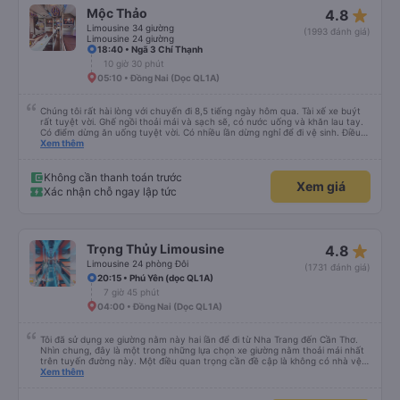
star_rate
Mộc Thảo
4.8
Limousine 34 giường
(1993 đánh giá)
Limousine 24 giường
18:40 • Ngã 3 Chí Thạnh
10 giờ 30 phút
05:10 • Đồng Nai (Dọc QL1A)
Chúng tôi rất hài lòng với chuyến đi 8,5 tiếng ngày hôm qua. Tài xế xe buýt
rất tuyệt vời. Ghế ngồi thoải mái và sạch sẽ, có nước uống và khăn lau tay.
Có điểm dừng ăn uống tuyệt vời. Có nhiều lần dừng nghỉ để đi vệ sinh. Điều
duy nhất tôi muốn đề xuất để cải thiện là cho phép thanh toán bằng thẻ
Xem thêm
nước ngoài khi đặt vé trên ứng dụng.
Không cần thanh toán trước
Xem giá
Xác nhận chỗ ngay lập tức
star_rate
Trọng Thủy Limousine
4.8
Limousine 24 phòng Đôi
(1731 đánh giá)
20:15 • Phú Yên (dọc QL1A)
7 giờ 45 phút
04:00 • Đồng Nai (Dọc QL1A)
Tôi đã sử dụng xe giường nằm này hai lần để đi từ Nha Trang đến Cần Thơ.
Nhìn chung, đây là một trong những lựa chọn xe giường nằm thoải mái nhất
trên tuyến đường này. Một điều quan trọng cần đề cập là không có nhà vệ
sinh trên xe, điều này có thể gây khó chịu trên một hành trình dài xuyên
Xem thêm
đêm. Tuy nhiên, khi có các điểm dừng thường xuyên, chuyến đi vẫn khá
thoải mái. Chuyến đi gần đây nhất của tôi (hôm qua) rất tốt. Mặc dù xe bị