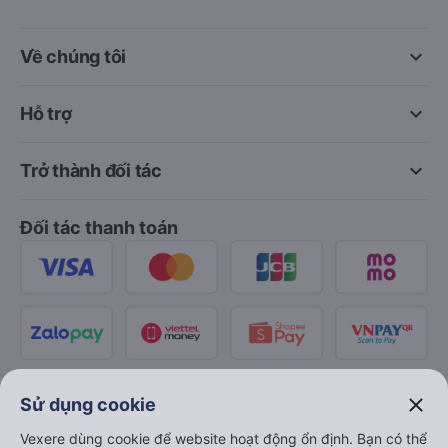
keyboard_arrow_down
Về chúng tôi
keyboard_arrow_down
Hỗ trợ
keyboard_arrow_down
Trở thành đối tác
Đối tác thanh toán
close
Sử dụng cookie
Vexere dùng cookie để website hoạt động ổn định. Bạn có thể