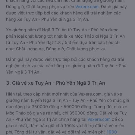
khách hàng với các tiêu chí như: Chất lượng xe giường nằm,
Đúng giờ, Chất lượng phục vụ trên
Vexere.com
. Đánh giá này
được viết trực tiếp bởi các khách hàng đã trải nghiệm các
hãng Xe Tuy An - Phú Yên đi Ngã 3 Trị An.
Xe giường nằm đi Ngã 3 Trị An từ Tuy An - Phú Yên được
phân loại chất lượng tốt nhất là xe Mộc Thảo đi Ngã 3 Trị An
từ Tuy An - Phú Yên đạt 4.8 / 5 điểm dựa trên các tiêu chí
như: Chất lượng xe, Đúng giờ, Chất lượng phục vụ.
Đánh giá này được viết trực tiếp bởi các khách hàng đã trải
nghiệm dịch vụ của các hãng xe giường nằm đi Tuy An - Phú
Yên Ngã 3 Trị An .
3. Giá vé xe Tuy An - Phú Yên Ngã 3 Trị An
Hiện tại, theo cập nhật mới nhất của Vexere.com, giá vé xe
giường nằm tuyến Ngã 3 Trị An - Tuy An - Phú Yên có mức giá
dao động từ 350000 đồng - 500000 đồng. Trong đó, nhà xe
Mộc Thảo có giá vé rẻ nhất, chỉ 350000 đồng. Đặt vé xe Tuy
An - Phú Yên Ngã 3 Trị An chính hãng tại
Vexere.com
để có
giá rẻ nhất, đảm bảo giữ chỗ 100% và hỗ trợ đổi trả vé miễn
phí. Tổng đài tư vấn, đặt vé và đổi trả vé miễn phí:
1900