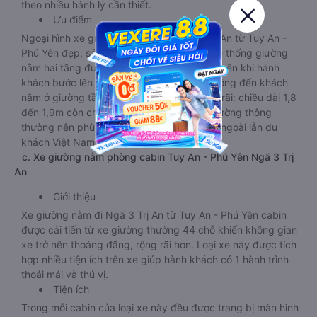
theo nhiều hành lý cần thiết.
Ưu điểm
Ngoại hình xe giường nằm vip đi Ngã 3 Trị An từ Tuy An -
Phú Yên đẹp, sáng bóng. Nổi bật nhất là hệ thống giường
nằm hai tầng được thiết kế so le, khoa học nên khi hành
khách bước lên tầng hai không làm ảnh hưởng đến khách
nằm ở giường tầng 1.Diện tích giường rộng rãi: chiều dài 1,8
đến 1,9m còn chiều rộng gấp rưỡi so với giường thông
thường nên phù hợp với cả du khách nước ngoài lẫn du
khách Việt Nam.
c. Xe giường nằm phòng cabin Tuy An - Phú Yên Ngã 3 Trị
An
Giới thiệu
Xe giường nằm đi Ngã 3 Trị An từ Tuy An - Phú Yên cabin
được cải tiến từ xe giường thường 44 chỗ khiến không gian
xe trở nên thoáng đãng, rộng rãi hơn. Loại xe này được tích
hợp nhiều tiện ích trên xe giúp hành khách có 1 hành trình
thoải mái và thú vị.
Tiện ích
Trong mỗi cabin của loại xe này đều được trang bị màn hình