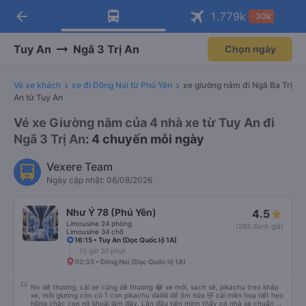
arrow_back
Tải app Vexere ngay!
Tải app Vexere
1.779
k
-30k
Mở app
Mở app
Nhận ưu đãi thành viên độc
-30k/ghế khi đặt vé máy bay qua
quyền
app
Tuy An
Ngã 3 Trị An
Chọn ngày
Vé xe khách
xe đi Đồng Nai từ Phú Yên
xe giường nằm đi Ngã Ba Trị
An từ Tuy An
Vé xe Giường nằm của 4 nhà xe từ Tuy An đi
Ngã 3 Trị An
: 4 chuyến mỗi ngày
Vexere Team
Ngày cập nhật: 06/08/2026
Như Ý 78 (Phú Yên)
4.5
Limousine 24 phòng
(283 đánh giá)
Limousine 34 chỗ
16:15 • Tuy An (Dọc Quốc lộ 1A)
10 giờ 20 phút
02:35 • Đồng Nai (Dọc Quốc lộ 1A)
Nv dễ thương, cái xe cũng dễ thương 😂 xe mới, sạch sẽ, pikachu treo khắp
xe, mỗi giường còn có 1 con pikachu dàiiiiii để ôm nữa 🤣 cái mền hoạ tiết heo
hồng chắc con nít khoái lắm đây. Lần đầu tiên mình thấy có nhà xe chuẩn bị