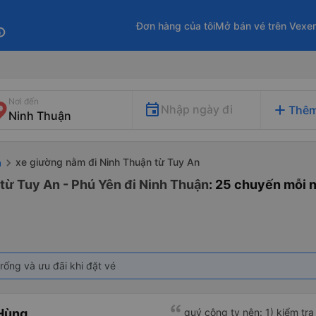
Đơn hàng của tôi
Mở bán vé trên Vexe
fo
Nơi đến
add
Nhập ngày đi
Thêm
xe giường nằm đi Ninh Thuận từ Tuy An
n
từ Tuy An - Phú Yên đi Ninh Thuận
: 25 chuyến mỗi 
rống và ưu đãi khi đặt vé
Hùng
quý công ty nên: 1) kiểm tra và dán tem hành lý cho khách