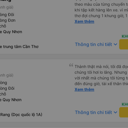
theo màu của từng chuyến 
nh giá)
khi tập kết hàng lên xe. vì 
òng Đôi
thơ đợi chung 1 khung giờ, 1 địa điểm. vì là 
hòng Đơn
của quý công ty nên rất hài l
Xem thêm
chỗ
mong muốn đội ngũ nhân viê
xe Quy Nhơn
cải thiện ngày một phát triển. 2) đồng nhất về cách giao t
KH
và CSKH nhẹ nhàng, chu đáo
keyboard_arrow_down
Thông tin chi tiết
là nhà xe được yêu thích và lựa 
xe trung tâm Cần Thơ
ơn quý anh chị em cty cũng
tiếp nhận. " khách hàng thân
thời sinh viên"
Thành thật mà nói, tôi đã đ
chúng tôi hơi lo lắng. Nhưng
nh giá)
vời nhất mà chúng tôi từng t
hòng
đến đúng giờ, tài xế thân th
hòng Đôi
vẫn hơi xóc, nhưng đó là đặ
Xem thêm
chỗ
ngồi thoải mái. Chúng tôi thự
xe Quy Nhơn
KH
keyboard_arrow_down
Thông tin chi tiết
 Rang (Dọc quốc lộ 1A)