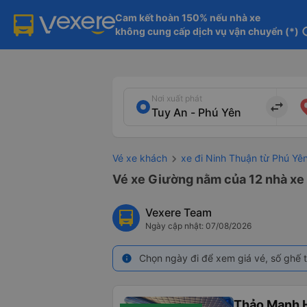
Cam kết hoàn 150% nếu nhà xe

không cung cấp dịch vụ vận chuyển (*)
in
Nơi xuất phát
import_export
Vé xe khách
xe đi Ninh Thuận từ Phú Yê
Vé xe Giường nằm của 12 nhà xe 
Vexere Team
Ngày cập nhật: 07/08/2026
Chọn ngày đi để xem giá vé, số ghế t
info
Thảo Mạnh 