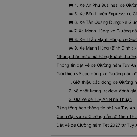
🚌 4. Xe An Phú Buslines: xe Giư
🚌 5. Xe Bốn Luyện Express: xe G
🚌 6. Xe Tân Quang Dũng: xe Giườ
🚌 7. Xe Mạnh Hùng: xe Giường nằ
🚌 8. Xe Thảo Mạnh Hùng: xe Giư
🚌 9. Xe Mạnh Hùng (Bình Định): 
Những thắc mắc mà hàng khách thường 
Thông tin đặt vé xe Giường nằm Tuy An
Giới thiệu về các dòng xe Giường nằm đ
1. Giới thiệu các dòng xe Giường
2. Về chất lượng, review, đánh g
3. Giá vé xe Tuy An Ninh Thuận
Bảng tổng hợp thông tin nhà xe Tuy An 
Cách đặt vé xe Giường nằm đi Ninh Thuậ
Đặt vé xe Giường nằm Tết 2027 từ Tuy 