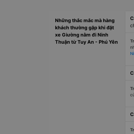
C
Những thắc mắc mà hàng
c
khách thường gặp khi đặt
xe Giường nằm đi Ninh
Tr
Thuận từ Tuy An - Phú Yên
n
N
C
Tr
c
C
Tr