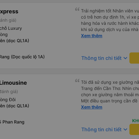
bên ngoài. Nói về chất lượng
theo kiểu cabin với thiết kế
Express
Trải nghiệm tốt Nhân viên vu
vệ sinh hoặc có (tùy loại xe
có trễ hơn dự định 1h, vì xe
ánh giá)
22 cabin thay vì xe 32 cabin
hàng hóa và rước hành khách
hết tài xế đều lớn tuổi nên 
chỗ Luxury
khi sử dụng dịch vụ của nhà 
dụng Google Dịch để giao ti
hòng
thiệu cho người thân sử dụn
Xem thêm
này sẽ giúp ích cho bạn khi 
Yên (dọc QL1A)
Rang (Dọc quốc lộ 1A)
keyboard_arrow_down
Thông tin chi tiết
Limousine
Tôi đã sử dụng xe giường nằ
Trang đến Cần Thơ. Nhìn chu
đánh giá)
chọn xe giường nằm thoải má
hòng Đôi
Một điều quan trọng cần đề 
Yên (dọc QL1A)
xe, điều này có thể gây khó 
Xem thêm
xuyên đêm. Tuy nhiên, khi 
chuyến đi vẫn khá thoải mái
KH
5 Phan Rang
(hôm qua) rất tốt. Mặc dù x
keyboard_arrow_down
Thông tin chi tiết
nhưng công ty đã thông báo 
gặp vấn đề gì. Xe khá thoải 