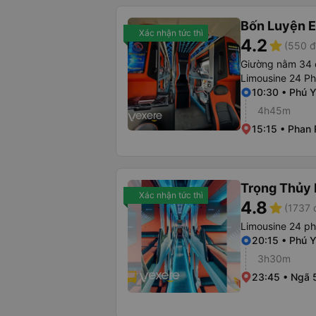
Bốn Luyện 
Xác nhận tức thì
4.2
star
(550 đ
Giường nằm 34 
Limousine 24 P
10:30 • Phú 
4h45m
15:15 • Phan 
Trọng Thủy 
Xác nhận tức thì
4.8
star
(1737 
Limousine 24 p
20:15 • Phú 
3h30m
23:45 • Ngã 