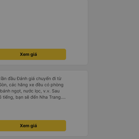
Xem giá
lần đầu Đánh giá chuyến đi từ
 Gòn, các hãng xe đều có phòng
bánh ngọt, nước lọc, v.v. Sau
6 tiếng, bạn sẽ đến Nha Trang.
 dịch vụ đưa đón miễn phí, tuy
 hãng xe khi đặt vé hoặc khi
 trước khi đi. Sau khi xe đến
nhân viên (nên dùng Google
Xem giá
) để được hỗ trợ tìm xe đưa đón.
ười mặc áo Grab mời bạn đi xe