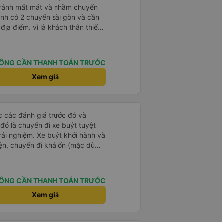
tránh mất mát và nhầm chuyến
mình có 2 chuyến sài gòn và cần
khách thân thiết
òng và tin tưởng. tuy nhiên rất
n anh chị em nhà xe cùng nhau
iếp
ÔNG CẦN THANH TOÁN TRƯỚC
 nữa thì chắc chắn quy công ty
chọn số 1 quy nhơn. rất cảm
Xem giá
 như chị Thảo đã lắng nghe và
 thiết nhiều năm của nhà xe từ
ọc các đánh giá trước đó và
 đó là chuyến đi xe buýt tuyệt
rải nghiệm. Xe buýt khởi hành và
iện, chuyến đi khá ổn (mặc dù
c trưng của Việt Nam ^^), và chỗ
c sự rất hài lòng.
ÔNG CẦN THANH TOÁN TRƯỚC
Xem giá