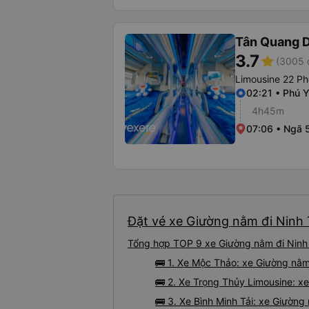
Tân Quang 
3.7
star
(3005 
Limousine 22 Ph
02:21 • Phú 
4h45m
07:06 • Ngã 
Đặt vé xe Giường nằm đi Ninh 
Tổng hợp TOP 9 xe Giường nằm đi Ninh 
🚌 1. Xe Mộc Thảo: xe Giường nằm
🚌 2. Xe Trọng Thủy Limousine: x
🚌 3. Xe Bình Minh Tải: xe Giường