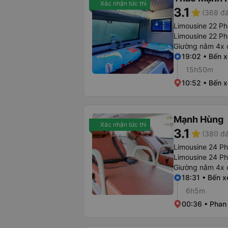
Xác nhận tức thì
3.1
star
(368 đá
Limousine 22 Ph
Limousine 22 P
Giường nằm 4x 
19:02 • Bến 
15h50m
10:52 • Bến 
Mạnh Hùng
Xác nhận tức thì
3.1
star
(380 đá
Limousine 24 P
Limousine 24 P
Giường nằm 4x 
18:31 • Bến 
6h5m
00:36 • Phan