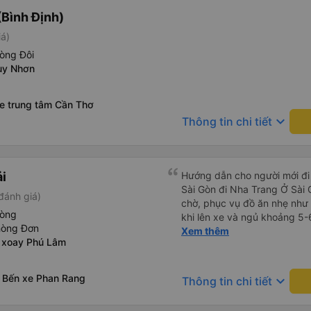
Bình Định)
iá)
òng Đôi
uy Nhơn
xe trung tâm Cần Thơ
keyboard_arrow_down
Thông tin chi tiết
ải
Hướng dẫn cho người mới đi 
Sài Gòn đi Nha Trang Ở Sài
đánh giá)
chờ, phục vụ đồ ăn nhẹ như 
hòng
khi lên xe và ngủ khoảng 5-
hòng Đơn
Ở Nha Trang, các hãng xe có
Xem thêm
 xoay Phú Lâm
nhiên bạn phải đặt trước với
hãng xe gọi điện xác nhận vé
Nha Trang, bạn liên hệ với 
 Bến xe Phan Rang
keyboard_arrow_down
Thông tin chi tiết
Translate và đưa cho họ đọc
Bạn không nên tin những ng