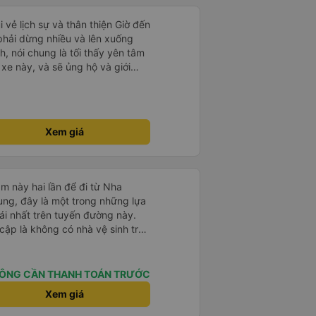
 xe thì tuyệt vời, xe được làm
 không gian, trên xe không có nhà
i vẻ lịch sự và thân thiện Giờ đến
 bạn chọn), vì vậy bạn nên đi xe
 phải dừng nhiều và lên xuống
 để có trải nghiệm tốt nhất. Hầu
, nói chung là tối thấy yên tâm
không biết tiếng Anh, bạn nên sử
xe này, và sẽ ủng hộ và giới
ếp với họ. Hy vọng bài đánh giá
g dịch vụ của nhà xe này
đi
Xem giá
m này hai lần để đi từ Nha
ng, đây là một trong những lựa
i nhất trên tuyến đường này.
cập là không có nhà vệ sinh trên
chịu trên một hành trình dài
có các điểm dừng thường xuyên,
. Chuyến đi gần đây nhất của tôi
ÔNG CẦN THANH TOÁN TRƯỚC
e bị chậm khoảng một tiếng,
Xem giá
trước cho tôi, nên tôi không
mái, có chăn và hai gối, và các