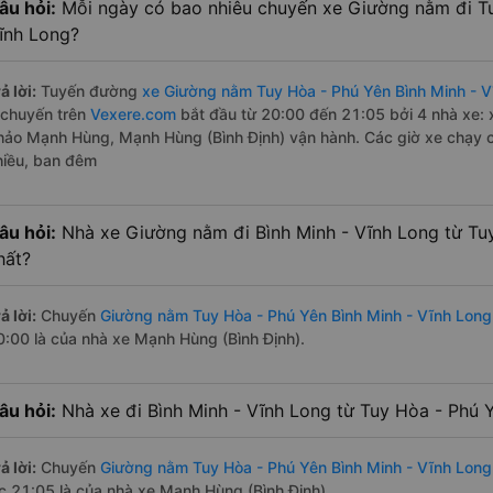
âu hỏi:
Mỗi ngày có bao nhiêu chuyến xe Giường nằm đi Tu
ĩnh Long?
ả lời:
Tuyến đường
xe Giường nằm Tuy Hòa - Phú Yên Bình Minh - 
 chuyến trên
Vexere.com
bắt đầu từ 20:00 đến 21:05 bởi 4 nhà xe:
hảo Mạnh Hùng, Mạnh Hùng (Bình Định) vận hành. Các giờ xe chạy có
hiều, ban đêm
âu hỏi:
Nhà xe Giường nằm đi Bình Minh - Vĩnh Long từ Tu
hất?
ả lời:
Chuyến
Giường nằm Tuy Hòa - Phú Yên Bình Minh - Vĩnh Long
0:00 là của nhà xe Mạnh Hùng (Bình Định).
âu hỏi:
Nhà xe đi Bình Minh - Vĩnh Long từ Tuy Hòa - Phú Y
ả lời:
Chuyến
Giường nằm Tuy Hòa - Phú Yên Bình Minh - Vĩnh Long
úc 21:05 là của nhà xe Mạnh Hùng (Bình Định).