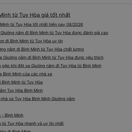
khoảng 4:00 sáng và 9:00 sá
hơn nhiều. Tại điểm dừng cu
Minh từ Tuy Hòa giá tốt nhất
cấp bàn chải đánh răng, đó l
chuyến đi trước của tôi vào
Minh từ Tuy Hòa tốt nhất hiện nay 08/2026
nghỉ đêm nào cho đến khoản
chịu. Có vẻ như lịch trình ph
e Giường nằm đi Bình Minh từ Tuy Hòa được đánh giá cao
hy vọng các điểm dừng sẽ đ
m đi Bình Minh từ Tuy Hòa uy tín
tương lai. Nhìn chung, tôi hà
ng nằm đi Bình Minh từ Tuy Hòa chất lượng
dịch vụ xe buýt giường nằm
chuyến công tác, vì đây vẫn
xe Giường nằm đi Bình Minh từ Tuy Hòa được yêu thích
buýt giường nằm thoải mái n
gặp khi đặt xe Giường nằm đi Tuy Hòa từ Bình Minh
thực sự hy vọng rằng trong t
thường xuyên theo lịch trình, 
a Bình Minh của các nhà xe
tuyến đường này một lần nữa
i Bình Minh từ Tuy Hòa
 nằm Tuy Hòa Bình Minh
iá nhà xe Tuy Hòa Bình Minh Giường nằm
 - Bình Minh
 từ Tuy Hòa nhanh và uy tín nhất
Hòa đi Bình Minh