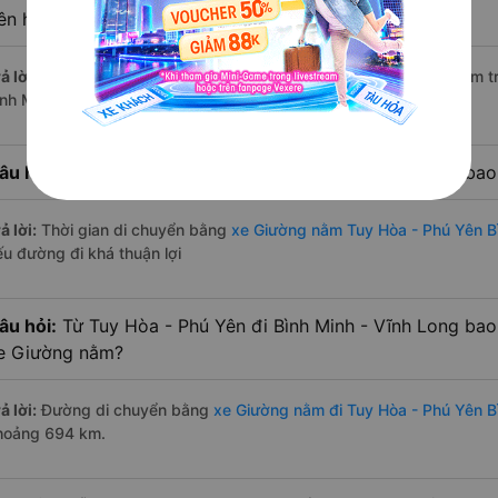
ên hiện nay?
ả lời:
Tính tới thời điểm hiện nay thì có 4 nhà xe có xe Giường nằm 
ình Minh - Vĩnh Long hiện nay
âu hỏi:
Từ Tuy Hòa - Phú Yên đi Bình Minh - Vĩnh Long ba
ả lời:
Thời gian di chuyển bằng
xe Giường nằm Tuy Hòa - Phú Yên B
ếu đường đi khá thuận lợi
âu hỏi:
Từ Tuy Hòa - Phú Yên đi Bình Minh - Vĩnh Long bao
e Giường nằm?
ả lời:
Đường di chuyển bằng
xe Giường nằm đi Tuy Hòa - Phú Yên B
hoảng 694 km.