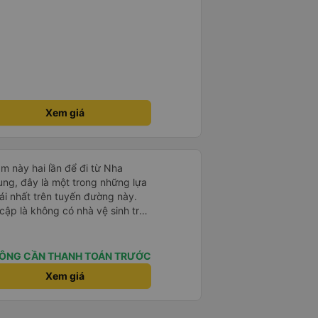
Xem giá
m này hai lần để đi từ Nha
ng, đây là một trong những lựa
i nhất trên tuyến đường này.
cập là không có nhà vệ sinh trên
chịu trên một hành trình dài
có các điểm dừng thường xuyên,
. Chuyến đi gần đây nhất của tôi
ÔNG CẦN THANH TOÁN TRƯỚC
e bị chậm khoảng một tiếng,
Xem giá
trước cho tôi, nên tôi không
mái, có chăn và hai gối, và các
. Có các điểm dừng nghỉ vào