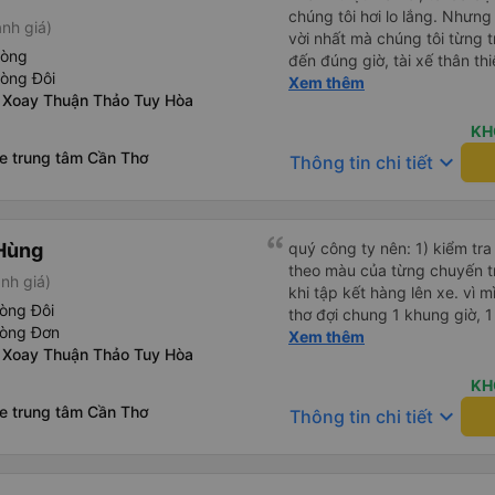
chúng tôi hơi lo lắng. Nhưng
nh giá)
vời nhất mà chúng tôi từng t
hòng
đến đúng giờ, tài xế thân th
hòng Đôi
vẫn hơi xóc, nhưng đó là đặ
Xem thêm
 Xoay Thuận Thảo Tuy Hòa
ngồi thoải mái. Chúng tôi thự
KH
xe trung tâm Cần Thơ
keyboard_arrow_down
Thông tin chi tiết
Hùng
quý công ty nên: 1) kiểm tra và dán tem hành lý cho khách
theo màu của từng chuyến 
nh giá)
khi tập kết hàng lên xe. vì 
òng Đôi
thơ đợi chung 1 khung giờ, 1 địa điểm. vì là 
hòng Đơn
của quý công ty nên rất hài l
Xem thêm
 Xoay Thuận Thảo Tuy Hòa
mong muốn đội ngũ nhân viê
cải thiện ngày một phát triển. 2) đồng nhất về cách giao t
KH
và CSKH nhẹ nhàng, chu đáo
xe trung tâm Cần Thơ
keyboard_arrow_down
Thông tin chi tiết
là nhà xe được yêu thích và lựa 
ơn quý anh chị em cty cũng
tiếp nhận. " khách hàng thân
thời sinh viên"