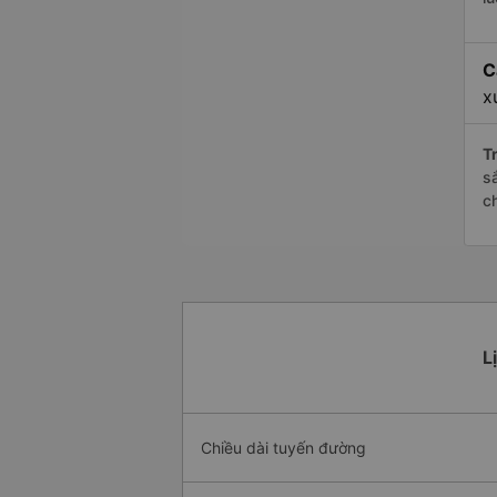
C
x
Tr
s
c
L
Chiều dài tuyến đường