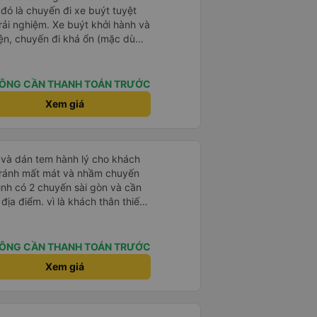
 đó là chuyến đi xe buýt tuyệt
rải nghiệm. Xe buýt khởi hành và
iện, chuyến đi khá ổn (mặc dù
c trưng của Việt Nam ^^), và chỗ
c sự rất hài lòng.
ÔNG CẦN THANH TOÁN TRƯỚC
Xem giá
tránh mất mát và nhầm chuyến
mình có 2 chuyến sài gòn và cần
khách thân thiết
òng và tin tưởng. tuy nhiên rất
n anh chị em nhà xe cùng nhau
iếp
ÔNG CẦN THANH TOÁN TRƯỚC
 nữa thì chắc chắn quy công ty
Xem giá
chọn số 1 quy nhơn. rất cảm
 như chị Thảo đã lắng nghe và
 thiết nhiều năm của nhà xe từ