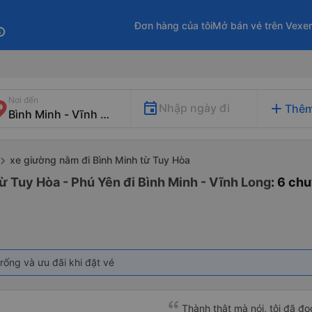
Đơn hàng của tôi
Mở bán vé trên Vexe
fo
Nơi đến
add
Nhập ngày đi
Thêm
xe giường nằm đi Bình Minh từ Tuy Hòa
ừ Tuy Hòa - Phú Yên đi Bình Minh - Vĩnh Long
: 6 ch
rống và ưu đãi khi đặt vé
Thành thật mà nói, tôi đã đ