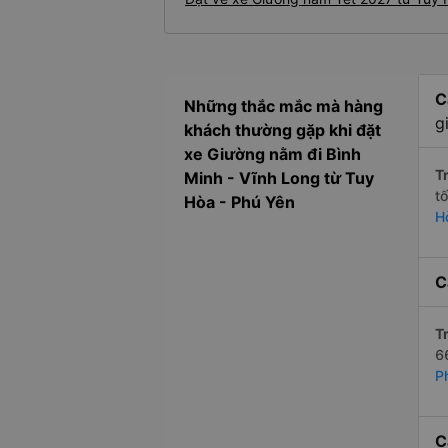
C
Những thắc mắc mà hàng
g
khách thường gặp khi đặt
xe Giường nằm đi Bình
Tr
Minh - Vĩnh Long từ Tuy
t
Hòa - Phú Yên
H
C
Tr
6
P
C