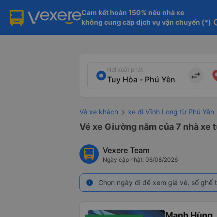
Cam kết hoàn 150% nếu nhà xe

không cung cấp dịch vụ vận chuyển (*)
in
Nơi xuất phát
import_export
Vé xe khách
xe đi Vĩnh Long từ Phú Yên
Vé xe Giường nằm của 7 nhà xe t
Vexere Team
Ngày cập nhật: 06/08/2026
Chọn ngày đi để xem giá vé, số ghế t
info
Mạnh Hùng