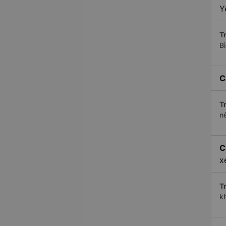
Y
Tr
B
C
Tr
n
C
x
Tr
k