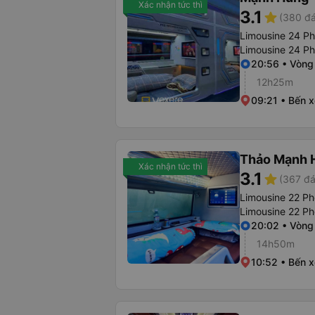
Xác nhận tức thì
3.1
star
(380 đá
Limousine 24 P
Limousine 24 P
20:56 • Vòng
12h25m
09:21 • Bến 
Thảo Mạnh 
Xác nhận tức thì
3.1
star
(367 đá
Limousine 22 Ph
Limousine 22 P
20:02 • Vòng
14h50m
10:52 • Bến 