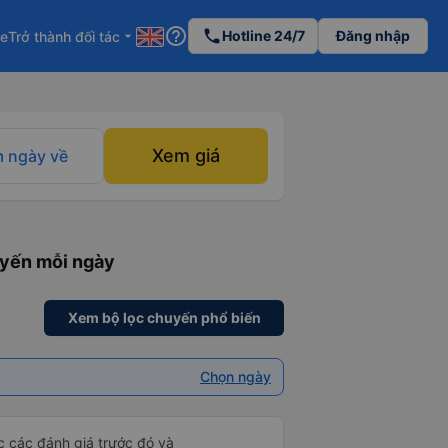
help_outline
phone
Hotline 24/7
Đăng nhập
re
Trở thành đối tác
arrow_drop_down
Xem giá
 ngày về
uyến mỗi ngày
Xem bộ lọc chuyến phổ biến
Chọn ngày
ọc các đánh giá trước đó và