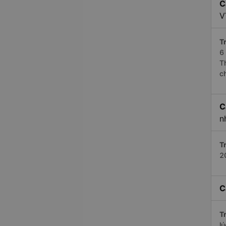
C
V
Tr
6
T
c
C
n
Tr
2
C
Tr
l