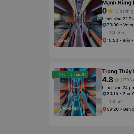
Mạnh Hùng (
0
star
(0 đánh g
Limousine 22 Ph
20:00 • Vòng
14h50m
10:50 • Bến 
Trọng Thủy 
Xác nhận tức thì
4.8
star
(1733 
Limousine 24 p
20:15 • Phú 
13h5m
09:20 • Bến 