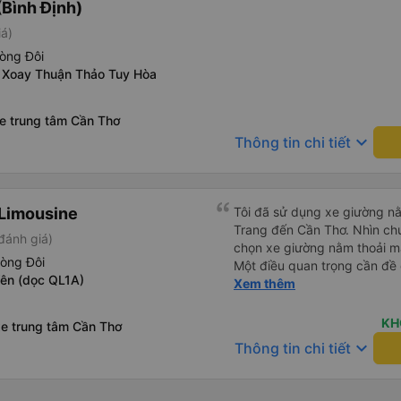
Bình Định)
iá)
òng Đôi
 Xoay Thuận Thảo Tuy Hòa
xe trung tâm Cần Thơ
keyboard_arrow_down
Thông tin chi tiết
Limousine
Tôi đã sử dụng xe giường nằ
Trang đến Cần Thơ. Nhìn chu
đánh giá)
chọn xe giường nằm thoải má
hòng Đôi
Một điều quan trọng cần đề 
Yên (dọc QL1A)
xe, điều này có thể gây khó 
Xem thêm
xuyên đêm. Tuy nhiên, khi 
chuyến đi vẫn khá thoải mái
KH
xe trung tâm Cần Thơ
(hôm qua) rất tốt. Mặc dù x
keyboard_arrow_down
Thông tin chi tiết
nhưng công ty đã thông báo 
gặp vấn đề gì. Xe khá thoải 
tài xế lịch sự và thân thiện