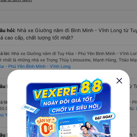
âu hỏi:
Nhà xe Giường nằm đi Bình Minh - Vĩnh Long từ Tu
iá cao cấp, chất lượng tốt nhất?
ả lời:
Nhà xe Giường nằm đi Tuy Hòa - Phú Yên Bình Minh - Vĩnh Lo
ốt nhất là những nhà xe Trọng Thủy Limousine, Mạnh Hùng, Thảo M
òa - Phú Yên Bình Minh - Vĩnh Long
âu hỏi:
Hãng Xe Giường nằm đi Bình Minh - Vĩnh Long từ Tu
ả lời:
Hãng xe Giường nằm đi Bình Minh - Vĩnh Long từ Tuy Hòa - Phú
60.000 đồng của nhà xe Thảo Mạnh Hùng. Xem danh sách đầy đủ:
hú Yên
âu hỏi:
Có bao nhiêu nhà xe có Giường nằm đi Bình Minh -