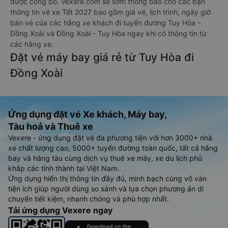
được công bố. Vexere.com sẽ sớm thông báo cho các bạn
thông tin vé xe Tết 2027 bao gồm giá vé, lịch trình, ngày giờ
bán vé của các hãng xe khách đi tuyến đường Tuy Hòa -
Đồng Xoài và Đồng Xoài - Tuy Hòa ngay khi có thông tin từ
các hãng xe.
Đặt vé máy bay giá rẻ từ Tuy Hòa đi
Đồng Xoài
Ứng dụng đặt vé Xe khách, Máy bay,
Tàu hoả và Thuê xe
Vexere - ứng dụng đặt vé đa phương tiện với hơn 3000+ nhà
xe chất lượng cao, 5000+ tuyến đường toàn quốc, tất cả hãng
bay và hãng tàu cùng dịch vụ thuê xe máy, xe du lịch phủ
khắp các tỉnh thành tại Việt Nam.
Ứng dụng hiển thị thông tin đầy đủ, minh bạch cùng vô vàn
tiện ích giúp người dùng so sánh và lựa chọn phương án di
chuyển tiết kiệm, nhanh chóng và phù hợp nhất.
Tải ứng dụng Vexere ngay