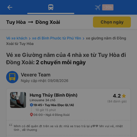
arrow_back
Tải app Vexere ngay!
Tải app Vexere
-30k
Mở app
Mở app
Nhận ưu đãi thành viên độc
-30k/ghế khi đặt vé máy bay qua
quyền
app
Tuy Hòa
Đồng Xoài
Chọn ngày
Vé xe khách
xe đi Bình Phước từ Phú Yên
xe giường nằm đi Đồng
Xoài từ Tuy Hòa
Vé xe Giường nằm của 4 nhà xe từ Tuy Hòa đi
Đồng Xoài
: 2 chuyến mỗi ngày
Vexere Team
Ngày cập nhật: 09/08/2026
Hưng Thủy (Bình Định)
4.2
Limousine 34 chỗ
(84 đánh giá)
19:45 • Tuy Hòa (Dọc QL1A)
10 giờ 15 phút
06:00 • Ngã 4 Đồng Xoài
Mình có để quên đt trên xe và đc nhà xe trao trả lại ạ💙💙 Mn vui vẻ, nhiệt
tình , dễ thương