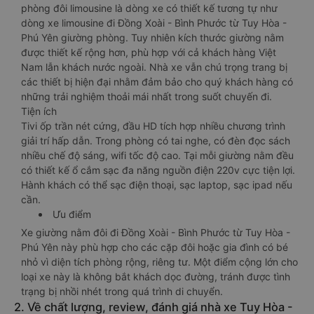
phòng đôi limousine là dòng xe có thiết kế tương tự như
dòng xe limousine đi Đồng Xoài - Bình Phước từ Tuy Hòa -
Phú Yên giường phòng. Tuy nhiên kích thước giường nằm
được thiết kế rộng hơn, phù hợp với cả khách hàng Việt
Nam lẫn khách nước ngoài. Nhà xe vẫn chú trọng trang bị
các thiết bị hiện đại nhằm đảm bảo cho quý khách hàng có
những trải nghiệm thoải mái nhất trong suốt chuyến đi.
Tiện ích
Tivi ốp trần nét cứng, đầu HD tích hợp nhiều chương trình
giải trí hấp dẫn. Trong phòng có tai nghe, có đèn đọc sách
nhiều chế độ sáng, wifi tốc độ cao. Tại mỗi giường nằm đều
có thiết kế ổ cắm sạc đa năng nguồn điện 220v cực tiện lợi.
Hành khách có thể sạc điện thoại, sạc laptop, sạc ipad nếu
cần.
Ưu điểm
Xe giường nằm đôi đi Đồng Xoài - Bình Phước từ Tuy Hòa -
Phú Yên này phù hợp cho các cặp đôi hoặc gia đình có bé
nhỏ vì diện tích phòng rộng, riêng tư. Một điểm cộng lớn cho
loại xe này là không bắt khách dọc đường, tránh được tình
trạng bị nhồi nhét trong quá trình di chuyển.
2. Về chất lượng, review, đánh giá nhà xe Tuy Hòa -