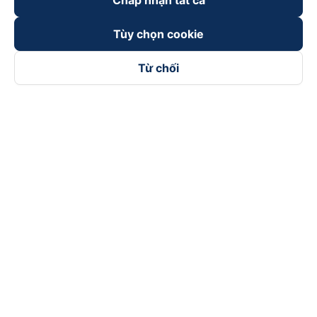
Chấp nhận tất cả
Tùy chọn cookie
Từ chối
Theo dõi chúng tôi trên
Facebook
Tiktok
Youtube
Công ty TNHH Thương Mại Dịch Vụ Vexere
Địa chỉ đăng ký kinh doanh: 8C Chữ Đồng Tử, Phường Tân
Sơn Nhất, TP. Hồ Chí Minh, Việt Nam
Địa chỉ
:
Lầu 2, toà nhà H3 Circo Hoàng Diệu, 384 Hoàng Diệu,
Phường Khánh Hội, TP Hồ Chí Minh, Việt Nam
Tầng 3, toà nhà 101 Láng Hạ, 101 Láng Hạ, Phường Láng, TP.
Hà Nội, Việt Nam
Giấy chứng nhận ĐKKD số 0315133726 do Sở KH và ĐT TP.
Hồ Chí Minh cấp lần đầu ngày 27/6/2018
Bản quyền © 2025 thuộc về Vexere.com