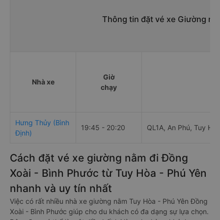
Thông tin đặt vé xe Giường nằ
Giờ
Nhà xe
Đ
chạy
Hưng Thủy (Bình
19:45 - 20:20
QL1A, An Phú, Tuy Hòa
Định)
Cách đặt vé xe giường nằm đi Đồng
Xoài - Bình Phước từ Tuy Hòa - Phú Yên
nhanh và uy tín nhất
Việc có rất nhiều nhà xe giường nằm Tuy Hòa - Phú Yên Đồng
Xoài - Bình Phước giúp cho du khách có đa dạng sự lựa chọn.