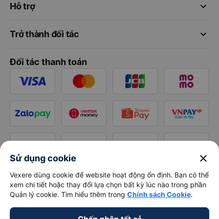
keyboard_arrow_down
Hỗ trợ
keyboard_arrow_down
Trở thành đối tác
Đối tác thanh toán
close
Sử dụng cookie
Vexere dùng cookie để website hoạt động ổn định. Bạn có thể
xem chi tiết hoặc thay đổi lựa chọn bất kỳ lúc nào trong phần
Quản lý cookie. Tìm hiểu thêm trong
Chính sách Cookie
.