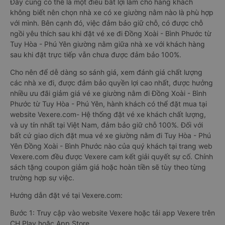
Đây cũng có thể là một điều bất lợi làm cho hàng khách
không biết nên chọn nhà xe có xe giường nằm nào là phù hợp
với mình. Bên cạnh đó, việc đảm bảo giữ chỗ, có được chỗ
ngồi yêu thích sau khi đặt vé xe đi Đồng Xoài - Bình Phước từ
Tuy Hòa - Phú Yên giường nằm giữa nhà xe với khách hàng
sau khi đặt trực tiếp vẫn chưa được đảm bảo 100%.
Cho nên để dễ dàng so sánh giá, xem đánh giá chất lượng
các nhà xe đi, được đảm bảo quyền lợi cao nhất, được hưởng
nhiều ưu đãi giảm giá vé xe giường nằm đi Đồng Xoài - Bình
Phước từ Tuy Hòa - Phú Yên, hành khách có thể đặt mua tại
website Vexere.com- Hệ thống đặt vé xe khách chất lượng,
và uy tín nhất tại Việt Nam, đảm bảo giữ chỗ 100%. Đối với
bất cứ giao dịch đặt mua vé xe giường nằm đi Tuy Hòa - Phú
Yên Đồng Xoài - Bình Phước nào của quý khách tại trang web
Vexere.com đều được Vexere cam kết giải quyết sự cố. Chính
sách tặng coupon giảm giá hoặc hoàn tiền sẽ tùy theo từng
trường hợp sự việc.
Hướng dẫn đặt vé tại Vexere.com:
Bước 1: Truy cập vào website Vexere hoặc tải app Vexere trên
CH Play hoặc App Store.