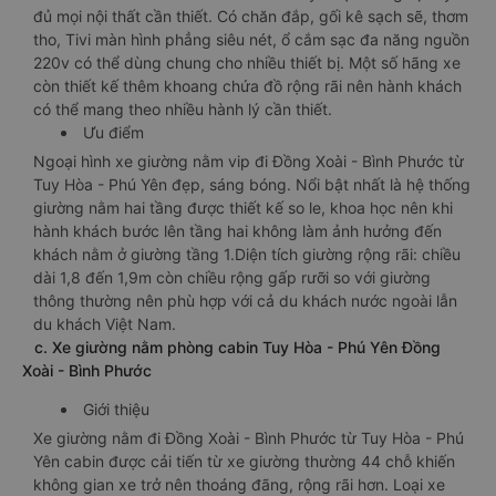
đủ mọi nội thất cần thiết. Có chăn đắp, gối kê sạch sẽ, thơm
tho, Tivi màn hình phẳng siêu nét, ổ cắm sạc đa năng nguồn
220v có thể dùng chung cho nhiều thiết bị. Một số hãng xe
còn thiết kế thêm khoang chứa đồ rộng rãi nên hành khách
có thể mang theo nhiều hành lý cần thiết.
Ưu điểm
Ngoại hình xe giường nằm vip đi Đồng Xoài - Bình Phước từ
Tuy Hòa - Phú Yên đẹp, sáng bóng. Nổi bật nhất là hệ thống
giường nằm hai tầng được thiết kế so le, khoa học nên khi
hành khách bước lên tầng hai không làm ảnh hưởng đến
khách nằm ở giường tầng 1.Diện tích giường rộng rãi: chiều
dài 1,8 đến 1,9m còn chiều rộng gấp rưỡi so với giường
thông thường nên phù hợp với cả du khách nước ngoài lẫn
du khách Việt Nam.
c. Xe giường nằm phòng cabin Tuy Hòa - Phú Yên Đồng
Xoài - Bình Phước
Giới thiệu
Xe giường nằm đi Đồng Xoài - Bình Phước từ Tuy Hòa - Phú
Yên cabin được cải tiến từ xe giường thường 44 chỗ khiến
không gian xe trở nên thoáng đãng, rộng rãi hơn. Loại xe