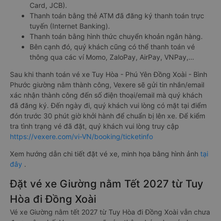
Card, JCB).
Thanh toán bằng thẻ ATM đã đăng ký thanh toán trực
tuyến (Internet Banking).
Thanh toán bằng hình thức chuyển khoản ngân hàng.
Bên cạnh đó, quý khách cũng có thể thanh toán vé
thông qua các ví Momo, ZaloPay, AirPay, VNPay,…
Sau khi thanh toán vé xe Tuy Hòa - Phú Yên Đồng Xoài - Bình
Phước giường nằm thành công, Vexere sẽ gửi tin nhắn/email
xác nhận thành công đến số điện thoại/email mà quý khách
đã đăng ký. Đến ngày đi, quý khách vui lòng có mặt tại điểm
đón trước 30 phút giờ khởi hành để chuẩn bị lên xe. Để kiểm
tra tình trạng vé đã đặt, quý khách vui lòng truy cập
https://vexere.com/vi-VN/booking/ticketinfo
Xem hướng dẫn chi tiết đặt vé xe, minh họa bằng hình ảnh
tại
đây
.
Đặt vé xe Giường nằm Tết 2027 từ Tuy
Hòa đi Đồng Xoài
Vé xe Giường nằm tết 2027 từ Tuy Hòa đi Đồng Xoài vẫn chưa