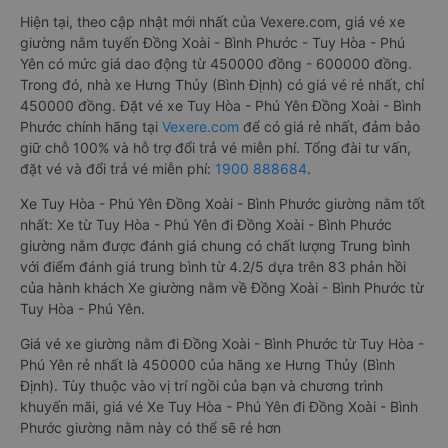
Hiện tại, theo cập nhật mới nhất của Vexere.com, giá vé xe
giường nằm tuyến Đồng Xoài - Bình Phước - Tuy Hòa - Phú
Yên có mức giá dao động từ 450000 đồng - 600000 đồng.
Trong đó, nhà xe Hưng Thủy (Bình Định) có giá vé rẻ nhất, chỉ
450000 đồng. Đặt vé xe Tuy Hòa - Phú Yên Đồng Xoài - Bình
Phước chính hãng tại
Vexere.com
để có giá rẻ nhất, đảm bảo
giữ chỗ 100% và hỗ trợ đổi trả vé miễn phí. Tổng đài tư vấn,
đặt vé và đổi trả vé miễn phí:
1900 888684
.
Xe Tuy Hòa - Phú Yên Đồng Xoài - Bình Phước giường nằm tốt
nhất: Xe từ Tuy Hòa - Phú Yên đi Đồng Xoài - Bình Phước
giường nằm được đánh giá chung có chất lượng Trung bình
với điểm đánh giá trung bình từ 4.2/5 dựa trên 83 phản hồi
của hành khách Xe giường nằm về Đồng Xoài - Bình Phước từ
Tuy Hòa - Phú Yên.
Giá vé xe giường nằm đi Đồng Xoài - Bình Phước từ Tuy Hòa -
Phú Yên rẻ nhất là 450000 của hãng xe Hưng Thủy (Bình
Định). Tùy thuộc vào vị trí ngồi của bạn và chương trình
khuyến mãi, giá vé Xe Tuy Hòa - Phú Yên đi Đồng Xoài - Bình
Phước giường nằm này có thể sẽ rẻ hơn