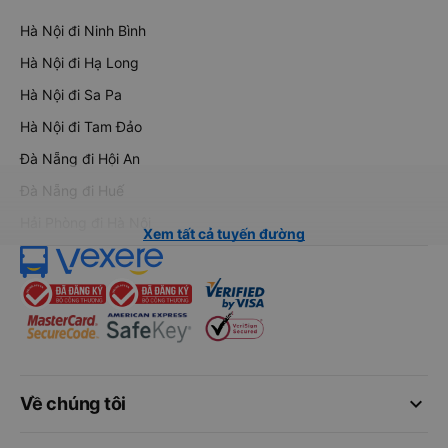
Hà Nội đi Ninh Bình
Hà Nội đi Hạ Long
Hà Nội đi Sa Pa
Hà Nội đi Tam Đảo
Đà Nẵng đi Hội An
Đà Nẵng đi Huế
Hải Phòng đi Hà Nội
Xem tất cả tuyến đường
keyboard_arrow_down
Về chúng tôi