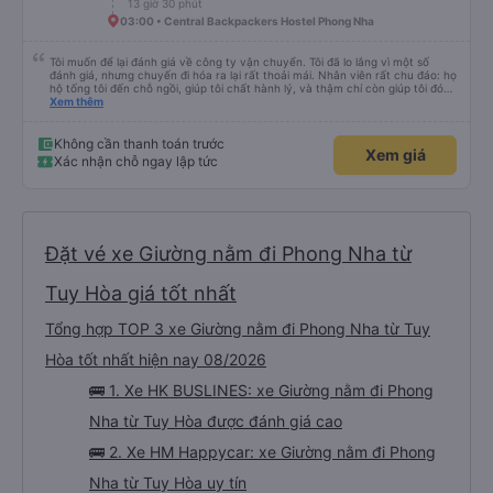
13 giờ 30 phút
03:00 • Central Backpackers Hostel Phong Nha
Tôi muốn để lại đánh giá về công ty vận chuyển. Tôi đã lo lắng vì một số
đánh giá, nhưng chuyến đi hóa ra lại rất thoải mái. Nhân viên rất chu đáo: họ
hộ tống tôi đến chỗ ngồi, giúp tôi chất hành lý, và thậm chí còn giúp tôi đóng
gói giày. Điểm trừ duy nhất là xe buýt đến sớm hơn một tiếng so với giờ khởi
Xem thêm
hành, giống như tôi, nên tôi không biết chuyện gì sẽ xảy ra nếu tôi đến đúng
giờ ghi trên vé. Nhìn chung, tôi rất hài lòng với chuyến đi và tôi rất vui vì đã
chọn công ty này.
Không cần thanh toán trước
Xem giá
Xác nhận chỗ ngay lập tức
Đặt vé xe Giường nằm đi Phong Nha từ
Tuy Hòa giá tốt nhất
Tổng hợp TOP 3 xe Giường nằm đi Phong Nha từ Tuy
Hòa tốt nhất hiện nay 08/2026
🚌 1. Xe HK BUSLINES: xe Giường nằm đi Phong
Nha từ Tuy Hòa được đánh giá cao
🚌 2. Xe HM Happycar: xe Giường nằm đi Phong
Nha từ Tuy Hòa uy tín