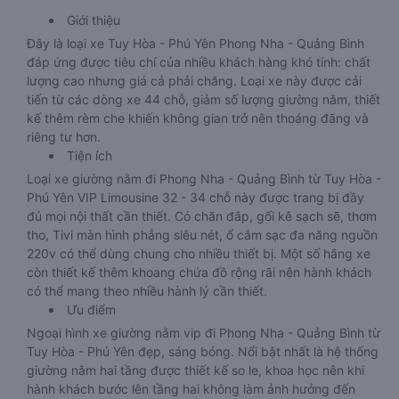
Giới thiệu
Đây là loại xe Tuy Hòa - Phú Yên Phong Nha - Quảng Bình
đáp ứng được tiêu chí của nhiều khách hàng khó tính: chất
lượng cao nhưng giá cả phải chăng. Loại xe này được cải
tiến từ các dòng xe 44 chỗ, giảm số lượng giường nằm, thiết
kế thêm rèm che khiến không gian trở nên thoáng đãng và
riêng tư hơn.
Tiện ích
Loại xe giường nằm đi Phong Nha - Quảng Bình từ Tuy Hòa -
Phú Yên VIP Limousine 32 - 34 chỗ này được trang bị đầy
đủ mọi nội thất cần thiết. Có chăn đắp, gối kê sạch sẽ, thơm
tho, Tivi màn hình phẳng siêu nét, ổ cắm sạc đa năng nguồn
220v có thể dùng chung cho nhiều thiết bị. Một số hãng xe
còn thiết kế thêm khoang chứa đồ rộng rãi nên hành khách
có thể mang theo nhiều hành lý cần thiết.
Ưu điểm
Ngoại hình xe giường nằm vip đi Phong Nha - Quảng Bình từ
Tuy Hòa - Phú Yên đẹp, sáng bóng. Nổi bật nhất là hệ thống
giường nằm hai tầng được thiết kế so le, khoa học nên khi
hành khách bước lên tầng hai không làm ảnh hưởng đến