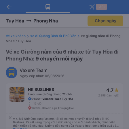
arrow_back
Tải app Vexere ngay!
Tải app Vexere
-30k
Mở app
Mở app
Nhận ưu đãi thành viên độc
-30k/ghế khi đặt vé máy bay qua
quyền
app
Tuy Hòa
Phong Nha
Chọn ngày
Vé xe khách
xe đi Quảng Bình từ Phú Yên
xe giường nằm đi Phong
Nha từ Tuy Hòa
Vé xe Giường nằm của 6 nhà xe từ Tuy Hòa đi
Phong Nha
: 9 chuyến mỗi ngày
Vexere Team
Ngày cập nhật: 06/08/2026
HK BUSLINES
4.7
Limousine giường phòng 22 chỗ (WC)
(3298 đánh giá)
01:00 • Vincom Plaza Tuy Hòa
13 giờ
14:00 • Khách sạn Thượng Hải
⭐ 4.5/5 Nhờ ứng dụng Vexere, tôi đã có một chuyến đi khá tốt với HK
Buslines. Xe rất sang trọng với cabin riêng cho mỗi hành khách, nhân viên
thân thiện và chu đáo. Đường dây nóng của Vexere hoạt động hiệu quả và