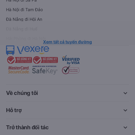
Hà Nội đi Tam Đảo
Đà Nẵng đi Hội An
Đà Nẵng đi Huế
Hải Phòng đi Hà Nội
Xem tất cả tuyến đường
keyboard_arrow_down
Về chúng tôi
keyboard_arrow_down
Hỗ trợ
keyboard_arrow_down
Trở thành đối tác