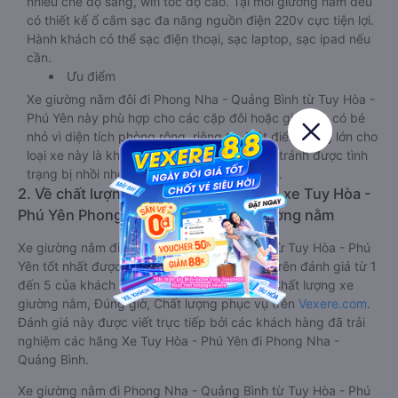
nhiều chế độ sáng, wifi tốc độ cao. Tại mỗi giường nằm đều
có thiết kế ổ cắm sạc đa năng nguồn điện 220v cực tiện lợi.
Hành khách có thể sạc điện thoại, sạc laptop, sạc ipad nếu
cần.
Ưu điểm
Xe giường nằm đôi đi Phong Nha - Quảng Bình từ Tuy Hòa -
Phú Yên này phù hợp cho các cặp đôi hoặc gia đình có bé
nhỏ vì diện tích phòng rộng, riêng tư. Một điểm cộng lớn cho
loại xe này là không bắt khách dọc đường, tránh được tình
trạng bị nhồi nhét trong quá trình di chuyển.
2. Về chất lượng, review, đánh giá nhà xe Tuy Hòa -
Phú Yên Phong Nha - Quảng Bình giường nằm
Xe giường nằm đi Phong Nha - Quảng Bình từ Tuy Hòa - Phú
Yên tốt nhất được phân loại chất lượng dựa trên đánh giá từ 1
đến 5 của khách hàng với các tiêu chí như: Chất lượng xe
giường nằm, Đúng giờ, Chất lượng phục vụ trên
Vexere.com
.
Đánh giá này được viết trực tiếp bởi các khách hàng đã trải
nghiệm các hãng Xe Tuy Hòa - Phú Yên đi Phong Nha -
Quảng Bình.
Xe giường nằm đi Phong Nha - Quảng Bình từ Tuy Hòa - Phú