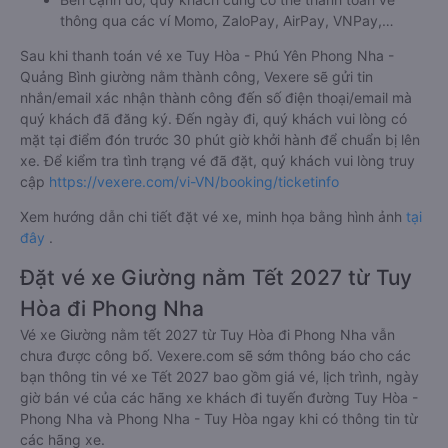
thông qua các ví Momo, ZaloPay, AirPay, VNPay,…
Sau khi thanh toán vé xe Tuy Hòa - Phú Yên Phong Nha -
Quảng Bình giường nằm thành công, Vexere sẽ gửi tin
nhắn/email xác nhận thành công đến số điện thoại/email mà
quý khách đã đăng ký. Đến ngày đi, quý khách vui lòng có
mặt tại điểm đón trước 30 phút giờ khởi hành để chuẩn bị lên
xe. Để kiểm tra tình trạng vé đã đặt, quý khách vui lòng truy
cập
https://vexere.com/vi-VN/booking/ticketinfo
Xem hướng dẫn chi tiết đặt vé xe, minh họa bằng hình ảnh
tại
đây
.
Đặt vé xe Giường nằm Tết 2027 từ Tuy
Hòa đi Phong Nha
Vé xe Giường nằm tết 2027 từ Tuy Hòa đi Phong Nha vẫn
chưa được công bố. Vexere.com sẽ sớm thông báo cho các
bạn thông tin vé xe Tết 2027 bao gồm giá vé, lịch trình, ngày
giờ bán vé của các hãng xe khách đi tuyến đường Tuy Hòa -
Phong Nha và Phong Nha - Tuy Hòa ngay khi có thông tin từ
các hãng xe.