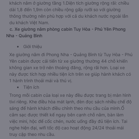
khách nằm ở giường tầng 1.Diện tích giường rộng rãi: chiều
dài 1,8 đến 1,9m còn chiều rộng gấp rưỡi so với giường
thông thường nên phù hợp với cả du khách nước ngoài lẫn
du khách Việt Nam.
c. Xe giường nằm phòng cabin Tuy Hòa - Phú Yên Phong
Nha - Quảng Bình
Giới thiệu
Xe giường nằm đi Phong Nha - Quảng Bình từ Tuy Hòa - Phú
Yên cabin được cải tiến từ xe giường thường 44 chỗ khiến
không gian xe trở nên thoáng đãng, rộng rãi hơn. Loại xe
này được tích hợp nhiều tiện ích trên xe giúp hành khách có
1 hành trình thoải mái và thú vị.
Tiện ích
Trong mỗi cabin của loại xe này đều được trang bị màn hình
tivi riêng. Khe điều hòa mát lạnh, đèn đọc sách nhiều chế độ
sáng để hành khách điều chỉnh theo nhu cầu của mình.Ổ
cắm sạc được thiết kế ngay bên cạnh chỗ nằm, bàn làm
việc mini, hộc để cốc chén, nước uống đầy đủ tiện ích. Tai
nghe hiện đại, wifi tốc độ cao hoạt động 24/24 thoải mái
truy cập theo nhu cầu.