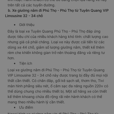
trên tất cả các tuyến đường.
b. Xe giường nằm đi Phú Thọ - Phú Thọ từ Tuyên Quang VIP
Limousine 32 - 34 chỗ
Giới thiệu
Đây là loại xe Tuyên Quang Phú Thọ - Phú Thọ đáp ứng
được tiêu chí của nhiều khách hàng khó tính: chất lượng cao
nhưng giá cả phải chăng. Loại xe này được cải tiến từ các
dòng xe 44 chỗ, giảm số lượng giường nằm, thiết kế thêm
rèm che khiến không gian trở nên thoáng đãng và riêng tư
hơn.
Tiện ích
Loại xe giường nằm đi Phú Thọ - Phú Thọ từ Tuyên Quang
VIP Limousine 32 - 34 chỗ này được trang bị đầy đủ mọi nội
thất cần thiết. Có chăn đắp, gối kê sạch sẽ, thơm tho, Tivi
màn hình phẳng siêu nét, ổ cắm sạc đa năng nguồn 220v có
thể dùng chung cho nhiều thiết bị. Một số hãng xe còn thiết
kế thêm khoang chứa đồ rộng rãi nên hành khách có thể
mang theo nhiều hành lý cần thiết.
Ưu điểm
Ngoại hình xe giường nằm vip đi Phú Thọ - Phú Thọ từ