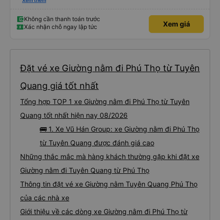
thấy mấy chú tài cùng nhau dựng tạm cho xe qua mà thấy nghề này khổ
Xem thêm
quá 🤣 mong nhà xe tăng lương cho các chú để có thêm động lực haha
Không cần thanh toán trước
Xem giá
Xác nhận chỗ ngay lập tức
Đặt vé xe Giường nằm đi Phú Thọ từ Tuyên
Quang giá tốt nhất
Tổng hợp TOP 1 xe Giường nằm đi Phú Thọ từ Tuyên
Quang tốt nhất hiện nay 08/2026
🚌 1. Xe Vũ Hán Group: xe Giường nằm đi Phú Thọ
từ Tuyên Quang được đánh giá cao
Những thắc mắc mà hàng khách thường gặp khi đặt xe
Giường nằm đi Tuyên Quang từ Phú Thọ
Thông tin đặt vé xe Giường nằm Tuyên Quang Phú Thọ
của các nhà xe
Giới thiệu về các dòng xe Giường nằm đi Phú Thọ từ