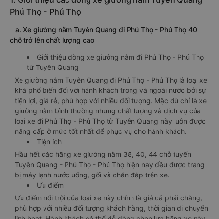
1. Giới thiệu các dòng xe giường nằm Tuyên Quang
Phú Thọ - Phú Thọ
a. Xe giường nằm Tuyên Quang đi Phú Thọ - Phú Thọ 40
chỗ trở lên chất lượng cao
Giới thiệu dòng xe giường nằm đi Phú Thọ - Phú Thọ
từ Tuyên Quang
Xe giường nằm Tuyên Quang đi Phú Thọ - Phú Thọ là loại xe
khá phổ biến đối với hành khách trong và ngoài nước bởi sự
tiện lợi, giá rẻ, phù hợp với nhiều đối tượng. Mặc dù chỉ là xe
giường nằm bình thường nhưng chất lượng và dịch vụ của
loại xe đi Phú Thọ - Phú Thọ từ Tuyên Quang này luôn được
nâng cấp ở mức tốt nhất để phục vụ cho hành khách.
Tiện ích
Hầu hết các hãng xe giường nằm 38, 40, 44 chỗ tuyến
Tuyên Quang - Phú Thọ - Phú Thọ hiện nay đều được trang
bị máy lạnh nước uống, gối và chăn đắp trên xe.
Ưu điểm
Ưu điểm nổi trội của loại xe này chính là giá cả phải chăng,
phù hợp với nhiều đối tượng khách hàng, thời gian di chuyển
linh hoạt. Hành khách có thể dễ dàng chọn lựa hãng xe này