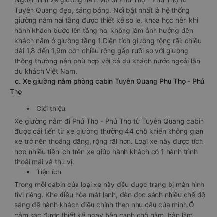
Tuyên Quang đẹp, sáng bóng. Nổi bật nhất là hệ thống
giường nằm hai tầng được thiết kế so le, khoa học nên khi
hành khách bước lên tầng hai không làm ảnh hưởng đến
khách nằm ở giường tầng 1.Diện tích giường rộng rãi: chiều
dài 1,8 đến 1,9m còn chiều rộng gấp rưỡi so với giường
thông thường nên phù hợp với cả du khách nước ngoài lẫn
du khách Việt Nam.
c. Xe giường nằm phòng cabin Tuyên Quang Phú Thọ - Phú
Thọ
Giới thiệu
Xe giường nằm đi Phú Thọ - Phú Thọ từ Tuyên Quang cabin
được cải tiến từ xe giường thường 44 chỗ khiến không gian
xe trở nên thoáng đãng, rộng rãi hơn. Loại xe này được tích
hợp nhiều tiện ích trên xe giúp hành khách có 1 hành trình
thoải mái và thú vị.
Tiện ích
Trong mỗi cabin của loại xe này đều được trang bị màn hình
tivi riêng. Khe điều hòa mát lạnh, đèn đọc sách nhiều chế độ
sáng để hành khách điều chỉnh theo nhu cầu của mình.Ổ
cắm sạc được thiết kế ngay bên cạnh chỗ nằm, bàn làm