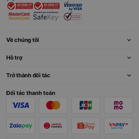
keyboard_arrow_down
Về chúng tôi
keyboard_arrow_down
Hỗ trợ
keyboard_arrow_down
Trở thành đối tác
Đối tác thanh toán