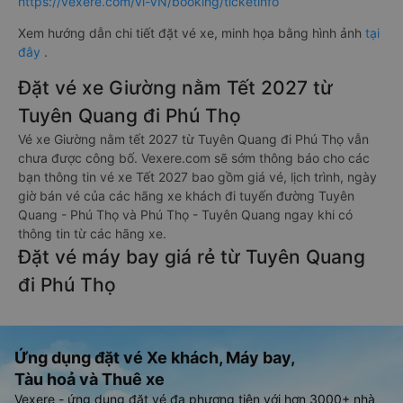
https://vexere.com/vi-VN/booking/ticketinfo
Xem hướng dẫn chi tiết đặt vé xe, minh họa bằng hình ảnh
tại
đây
.
Đặt vé xe Giường nằm Tết 2027 từ
Tuyên Quang đi Phú Thọ
Vé xe Giường nằm tết 2027 từ Tuyên Quang đi Phú Thọ vẫn
chưa được công bố. Vexere.com sẽ sớm thông báo cho các
bạn thông tin vé xe Tết 2027 bao gồm giá vé, lịch trình, ngày
giờ bán vé của các hãng xe khách đi tuyến đường Tuyên
Quang - Phú Thọ và Phú Thọ - Tuyên Quang ngay khi có
thông tin từ các hãng xe.
Đặt vé máy bay giá rẻ từ Tuyên Quang
đi Phú Thọ
Ứng dụng đặt vé Xe khách, Máy bay,
Tàu hoả và Thuê xe
Vexere - ứng dụng đặt vé đa phương tiện với hơn 3000+ nhà