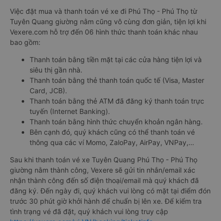
Việc đặt mua và thanh toán vé xe đi Phú Thọ - Phú Thọ từ
Tuyên Quang giường nằm cũng vô cùng đơn giản, tiện lợi khi
Vexere.com hỗ trợ đến 06 hình thức thanh toán khác nhau
bao gồm:
Thanh toán bằng tiền mặt tại các cửa hàng tiện lợi và
siêu thị gần nhà.
Thanh toán bằng thẻ thanh toán quốc tế (Visa, Master
Card, JCB).
Thanh toán bằng thẻ ATM đã đăng ký thanh toán trực
tuyến (Internet Banking).
Thanh toán bằng hình thức chuyển khoản ngân hàng.
Bên cạnh đó, quý khách cũng có thể thanh toán vé
thông qua các ví Momo, ZaloPay, AirPay, VNPay,…
Sau khi thanh toán vé xe Tuyên Quang Phú Thọ - Phú Thọ
giường nằm thành công, Vexere sẽ gửi tin nhắn/email xác
nhận thành công đến số điện thoại/email mà quý khách đã
đăng ký. Đến ngày đi, quý khách vui lòng có mặt tại điểm đón
trước 30 phút giờ khởi hành để chuẩn bị lên xe. Để kiểm tra
tình trạng vé đã đặt, quý khách vui lòng truy cập