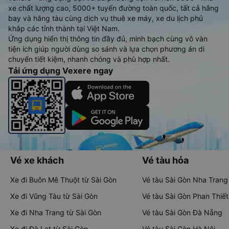
xe chất lượng cao, 5000+ tuyến đường toàn quốc, tất cả hãng
bay và hãng tàu cùng dịch vụ thuê xe máy, xe du lịch phủ
khắp các tỉnh thành tại Việt Nam.
Ứng dụng hiển thị thông tin đầy đủ, minh bạch cùng vô vàn
tiện ích giúp người dùng so sánh và lựa chọn phương án di
chuyển tiết kiệm, nhanh chóng và phù hợp nhất.
Tải ứng dụng Vexere ngay
Vé xe khách
Vé tàu hỏa
Xe đi Buôn Mê Thuột từ Sài Gòn
Vé tàu Sài Gòn Nha Trang
Xe đi Vũng Tàu từ Sài Gòn
Vé tàu Sài Gòn Phan Thiết
Xe đi Nha Trang từ Sài Gòn
Vé tàu Sài Gòn Đà Nẵng
Xe đi Đà Lạt từ Sài Gòn
Vé tàu Sài Gòn Hà Nội