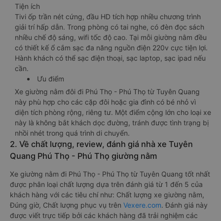
Tiện ích
Tivi ốp trần nét cứng, đầu HD tích hợp nhiều chương trình
giải trí hấp dẫn. Trong phòng có tai nghe, có đèn đọc sách
nhiều chế độ sáng, wifi tốc độ cao. Tại mỗi giường nằm đều
có thiết kế ổ cắm sạc đa năng nguồn điện 220v cực tiện lợi.
Hành khách có thể sạc điện thoại, sạc laptop, sạc ipad nếu
cần.
Ưu điểm
Xe giường nằm đôi đi Phú Thọ - Phú Thọ từ Tuyên Quang
này phù hợp cho các cặp đôi hoặc gia đình có bé nhỏ vì
diện tích phòng rộng, riêng tư. Một điểm cộng lớn cho loại xe
này là không bắt khách dọc đường, tránh được tình trạng bị
nhồi nhét trong quá trình di chuyển.
2. Về chất lượng, review, đánh giá nhà xe Tuyên
Quang Phú Thọ - Phú Thọ giường nằm
Xe giường nằm đi Phú Thọ - Phú Thọ từ Tuyên Quang tốt nhất
được phân loại chất lượng dựa trên đánh giá từ 1 đến 5 của
khách hàng với các tiêu chí như: Chất lượng xe giường nằm,
Đúng giờ, Chất lượng phục vụ trên
Vexere.com
. Đánh giá này
được viết trực tiếp bởi các khách hàng đã trải nghiệm các