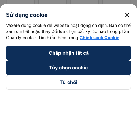
close
Sử dụng cookie
Vexere dùng cookie để website hoạt động ổn định. Bạn có thể
xem chi tiết hoặc thay đổi lựa chọn bất kỳ lúc nào trong phần
Quản lý cookie. Tìm hiểu thêm trong
Chính sách Cookie
.
Chấp nhận tất cả
Tùy chọn cookie
Từ chối
Theo dõi chúng tôi trên
Facebook
Tiktok
Youtube
Công ty TNHH Thương Mại Dịch Vụ Vexere
Địa chỉ đăng ký kinh doanh: 8C Chữ Đồng Tử, Phường Tân
Sơn Nhất, TP. Hồ Chí Minh, Việt Nam