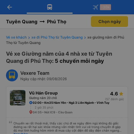
arrow_back
Tải app Vexere ngay!
Tải app Vexere
-30k
Mở app
Mở app
Nhận ưu đãi thành viên độc
-30k/ghế khi đặt vé máy bay qua
quyền
app
Tuyên Quang
Phú Thọ
Chọn ngày
Vé xe khách
xe đi Phú Thọ từ Tuyên Quang
xe giường nằm đi Phú
Thọ từ Tuyên Quang
Vé xe Giường nằm của 4 nhà xe từ Tuyên
Quang đi Phú Thọ
: 5 chuyến mỗi ngày
Vexere Team
Ngày cập nhật: 09/08/2026
Vũ Hán Group
4.6
Giường nằm 20 chỗ
(57 đánh giá)
02:00 • Km35 Hàm Yên - Ngã 3 Liên Ngành - Vĩnh Tuy
2 giờ 35 phút
04:35 • Nút IC9 - Cầu Quan
Chuyến xe rất thoải mái, thấy các chú đi xe ngày đêm ngủ không đủ giấc
đường xa rất hại sức khỏe nhưng vẫn nhiệt tình vui vẻ trong chuyến đi gặp
đủ mọi tình huống hôm mình đi mưa cây cột điện đổ dây điện chắn ngang