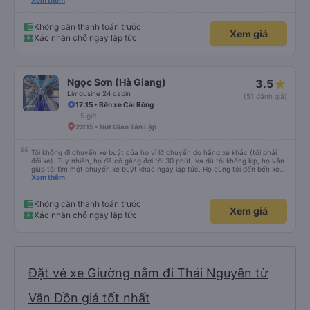
vừa ( ai m8 người thì hơi vướng víu xíu ha ). Hừm xe mới, điều hoà lạnh sâu
Xem thêm
nên bạn nào không chịu được lạnh nhớ lấu cái chăn dày đắp cho ấm. Bác tài
lái xe khá là êm nhưng mỗi tội khi nói chuyện điện thoại khá là to làm mình
trong chuyến đi tỉnh dậy sương sương khoảng 2-3 lần nhưng vẫn ngủ ngon
Không cần thanh toán trước
Xem giá
(may béo nên dễ ngủ tỉnh là ngủ típ ). Nhà xe nên mắc cái rèm hay màn
Xác nhận chỗ ngay lập tức
nhựa ngăn cách khách với lái xe, ổm cho 2 bên. Nói chung mình rất có thiện
cảm với nhà xe này nên nếu đi đâu xuống Hạ Long thì mình vẫn chọn quay
lại nhà xe ni.
Ngọc Sơn (Hà Giang)
3.5
Limousine 24 cabin
(51 đánh giá)
17:15 • Bến xe Cái Rồng
5 giờ
22:15 • Nút Giao Tân Lập
Tôi không đi chuyến xe buýt của họ vì lỡ chuyến do hãng xe khác (tôi phải
đổi xe). Tuy nhiên, họ đã cố gắng đợi tôi 30 phút, và dù tôi không kịp, họ vẫn
giúp tôi tìm một chuyến xe buýt khác ngay lập tức. Họ cùng tôi đến bến xe
và chỉ cho tôi tuyến xe. Rất chuyên nghiệp.
Xem thêm
Không cần thanh toán trước
Xem giá
Xác nhận chỗ ngay lập tức
Đặt vé xe Giường nằm đi Thái Nguyên từ
Vân Đồn giá tốt nhất