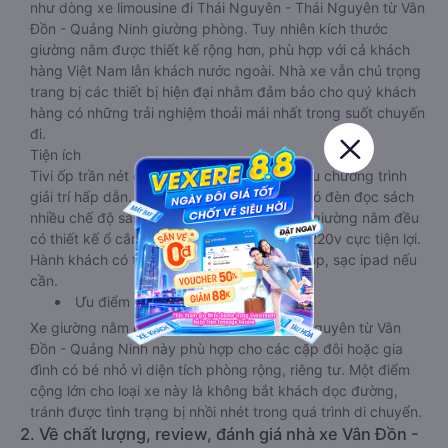
như dòng xe limousine đi Thái Nguyên - Thái Nguyên từ Vân
Đồn - Quảng Ninh giường phòng. Tuy nhiên kích thước
giường nằm được thiết kế rộng hơn, phù hợp với cả khách
hàng Việt Nam lẫn khách nước ngoài. Nhà xe vẫn chú trọng
trang bị các thiết bị hiện đại nhằm đảm bảo cho quý khách
hàng có những trải nghiệm thoải mái nhất trong suốt chuyến
đi.
Tiện ích
Tivi ốp trần nét cứng, đầu HD tích hợp nhiều chương trình
giải trí hấp dẫn. Trong phòng có tai nghe, có đèn đọc sách
nhiều chế độ sáng, wifi tốc độ cao. Tại mỗi giường nằm đều
có thiết kế ổ cắm sạc đa năng nguồn điện 220v cực tiện lợi.
Hành khách có thể sạc điện thoại, sạc laptop, sạc ipad nếu
cần.
Ưu điểm
Xe giường nằm đôi đi Thái Nguyên - Thái Nguyên từ Vân
Đồn - Quảng Ninh này phù hợp cho các cặp đôi hoặc gia
đình có bé nhỏ vì diện tích phòng rộng, riêng tư. Một điểm
cộng lớn cho loại xe này là không bắt khách dọc đường,
tránh được tình trạng bị nhồi nhét trong quá trình di chuyển.
2. Về chất lượng, review, đánh giá nhà xe Vân Đồn -