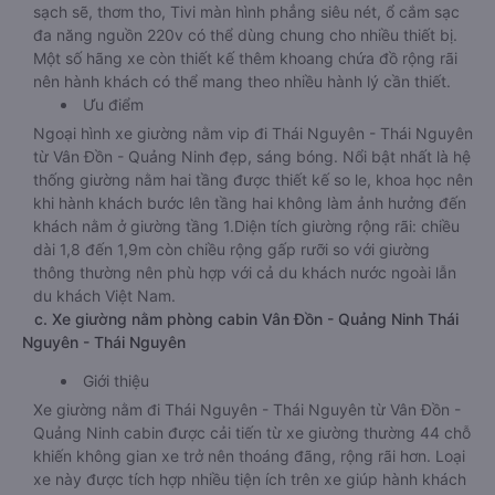
sạch sẽ, thơm tho, Tivi màn hình phẳng siêu nét, ổ cắm sạc
đa năng nguồn 220v có thể dùng chung cho nhiều thiết bị.
Một số hãng xe còn thiết kế thêm khoang chứa đồ rộng rãi
nên hành khách có thể mang theo nhiều hành lý cần thiết.
Ưu điểm
Ngoại hình xe giường nằm vip đi Thái Nguyên - Thái Nguyên
từ Vân Đồn - Quảng Ninh đẹp, sáng bóng. Nổi bật nhất là hệ
thống giường nằm hai tầng được thiết kế so le, khoa học nên
khi hành khách bước lên tầng hai không làm ảnh hưởng đến
khách nằm ở giường tầng 1.Diện tích giường rộng rãi: chiều
dài 1,8 đến 1,9m còn chiều rộng gấp rưỡi so với giường
thông thường nên phù hợp với cả du khách nước ngoài lẫn
du khách Việt Nam.
c. Xe giường nằm phòng cabin Vân Đồn - Quảng Ninh Thái
Nguyên - Thái Nguyên
Giới thiệu
Xe giường nằm đi Thái Nguyên - Thái Nguyên từ Vân Đồn -
Quảng Ninh cabin được cải tiến từ xe giường thường 44 chỗ
khiến không gian xe trở nên thoáng đãng, rộng rãi hơn. Loại
xe này được tích hợp nhiều tiện ích trên xe giúp hành khách