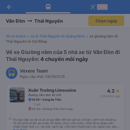
arrow_back
Tải app Vexere ngay!
Tải app Vexere
-30k
Mở app
Mở app
Nhận ưu đãi thành viên độc
-30k/ghế khi đặt vé máy bay qua
quyền
app
Vân Đồn
Thái Nguyên
Chọn ngày
Vé xe khách
xe đi Thái Nguyên từ Quảng Ninh
xe giường nằm đi
Thái Nguyên từ Cái Rồng
Vé xe Giường nằm của 5 nhà xe từ Vân Đồn đi
Thái Nguyên
: 4 chuyến mỗi ngày
Vexere Team
Ngày cập nhật: 08/08/2026
Xuân Trường Limousine
4.2
Giường nằm đơn 40 chỗ
(229 đánh giá)
15:30 • Cảng Ao Tiên
5 giờ
20:30 • Đường Tròn Tân Long
Khi bạn đặt xe sẽ có lái xe gọi điện để hẹn giờ lại với bạn, sớm hơn khoảng
15-20 phút.Ai lên xe trước thì được chọn chỗ trước, mình đj xe ghép nên
chấp nhận thôi =)). Xe mới, sạch sẽ, chỗ nằm thoải mái cho người vóc dáng