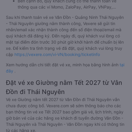
Bên cạnh đó, quý khách cũng có thể thanh toán vé
thông qua các ví Momo, ZaloPay, AirPay, VNPay,…
Sau khi thanh toán vé xe Vân Đồn - Quảng Ninh Thái Nguyên
- Thái Nguyên giường nằm thành công, Vexere sẽ gửi tin
nhắn/email xác nhận thành công đến số điện thoại/email mà
quý khách đã đăng ký. Đến ngày đi, quý khách vui lòng có
mặt tại điểm đón trước 30 phút giờ khởi hành để chuẩn bị lên
xe. Để kiểm tra tình trạng vé đã đặt, quý khách vui lòng truy
cập
https://vexere.com/vi-VN/booking/ticketinfo
Xem hướng dẫn chi tiết đặt vé xe, minh họa bằng hình ảnh
tại
đây
.
Đặt vé xe Giường nằm Tết 2027 từ Vân
Đồn đi Thái Nguyên
Vé xe Giường nằm tết 2027 từ Vân Đồn đi Thái Nguyên vẫn
chưa được công bố. Vexere.com sẽ sớm thông báo cho các
bạn thông tin vé xe Tết 2027 bao gồm giá vé, lịch trình, ngày
giờ bán vé của các hãng xe khách đi tuyến đường Vân Đồn -
Thái Nguyên và Thái Nguyên - Vân Đồn ngay khi có thông tin
từ các hãng xe.