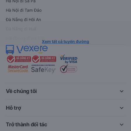
Hà Nội đi Sa Pa
Hà Nội đi Tam Đảo
Đà Nẵng đi Hội An
Đà Nẵng đi Huế
Hải Phòng đi Hà Nội
Xem tất cả tuyến đường
keyboard_arrow_down
Về chúng tôi
keyboard_arrow_down
Hỗ trợ
keyboard_arrow_down
Trở thành đối tác