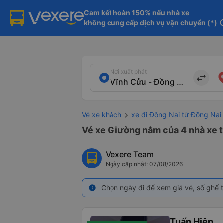
Cam kết hoàn 150% nếu nhà xe

không cung cấp dịch vụ vận chuyển (*)
in
Nơi xuất phát
import_export
Vé xe khách
xe đi Đồng Nai từ Đồng Nai
Vé xe Giường nằm của 4 nhà xe t
Vexere Team
Ngày cập nhật: 07/08/2026
Chọn ngày đi để xem giá vé, số ghế t
info
Tuấn Hiệp