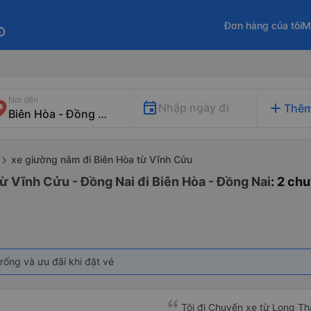
Đơn hàng của tôi
M
fo
Nơi đến
add
Nhập ngày đi
Thêm
xe giường nằm đi Biên Hòa từ Vĩnh Cửu
ừ Vĩnh Cửu - Đồng Nai đi Biên Hòa - Đồng Nai
: 2 ch
rống và ưu đãi khi đặt vé
Tôi đi Chuyến xe từ Long Th