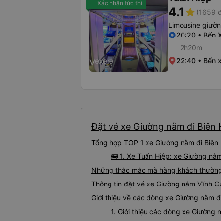
Xác nhận tức thì
4.1
star
(1659 đ
Limousine giườ
20:20 • Bến 
2h20m
22:40 • Bến 
Đặt vé xe Giường nằm đi Biên 
Tổng hợp TOP 1 xe Giường nằm đi Biên 
🚌 1. Xe Tuấn Hiệp: xe Giường nằ
Những thắc mắc mà hàng khách thường 
Thông tin đặt vé xe Giường nằm Vĩnh C
Giới thiệu về các dòng xe Giường nằm đ
1. Giới thiệu các dòng xe Giường