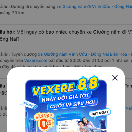
ả lời:
Đường di chuyển bằng
xe Giường nằm đi Vĩnh Cửu - Đồng Nai
hoảng 70 km.
âu hỏi:
Mỗi ngày có bao nhiêu chuyến xe Giường nằm đi Vĩ
ồng Nai?
ả lời:
Tuyến đường
xe Giường nằm Vĩnh Cửu - Đồng Nai Biên Hòa -
 chuyến trên
Vexere.com
bắt đầu từ 20:20 đến 21:00 bởi 1 nhà xe: 
ó đầy đủ cả ban ngày, buổi trưa, buổi chiều, ban đêm
âu hỏi:
Nhà xe Giường nằm đi Biên Hòa - Đồng Nai từ Vĩn
hất?
ả lời:
Chuyến
Giường nằm Vĩnh Cửu - Đồng Nai Biên Hòa - Đồng Nai
0:20 là của nhà xe Tuấn Hiệp.