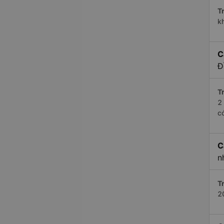
Tr
k
C
Đ
Tr
2
c
C
n
Tr
2