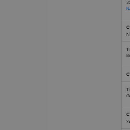
3
N
C
N
Tr
B
C
Tr
đ
C
x