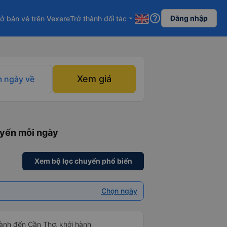
help_outline
Đăng nhập
ở bán vé trên Vexere
Trở thành đối tác
arrow_drop_down
Xem giá
 ngày về
uyến mỗi ngày
Xem bộ lọc chuyến phổ biến
Chọn ngày
ành đến Cần Thơ, khởi hành