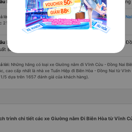
âu hỏi:
Nhà xe đi Biên Hòa - Đồng Nai từ Vĩnh Cửu - Đồng 
ả lời:
Chuyến
Giường nằm Vĩnh Cửu - Đồng Nai Biên Hòa - Đồng Nai
úc 21:00 là của nhà xe Tuấn Hiệp.
âu hỏi:
Review xe đi Biên Hòa - Đồng Nai từ Vĩnh Cửu - Đồ
uất sắc, cao cấp nhất?
ả lời:
Những hãng có loại xe Giường nằm đi Vĩnh Cửu - Đồng Nai Biên
ắc, cao cấp nhất là nhà xe Tuấn Hiệp đi Biên Hòa - Đồng Nai từ Vĩnh
.1/5 dựa trên 1657 đánh giá của khách hàng).
ịch trình chi tiết các xe Giường nằm Đi Biên Hòa từ Vĩnh C