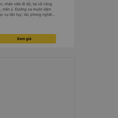
n, nhân viên lễ độ, tài xế vững
ục vụ tận tụy, tác phong nghiêm
 kim tiền vội vã. Xã hội loạn đạo.
thành, kính chúc nhà xe ngày một
Xem giá