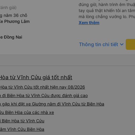
đúng giờ, hành trình êm thuậ
ánh giá)
tay quả thật khiến tôi an tâm, mãn ý. Đường xa muôn dặm
ng nằm 36 chỗ
mà lòng chẳng vướng lo. Ph
Xe Phương Lâm
cẩn, hiếm thấy giữa thời buổi
Xem thêm
Xin gửi lời tán dương chân 
hưng thịnh, vạn lộ bình an.”
xe Đồng Nai
keyboard_arrow_down
Thông tin chi tiết
Hòa từ Vĩnh Cửu giá tốt nhất
Hòa từ Vĩnh Cửu tốt nhất hiện nay 08/2026
m đi Biên Hòa từ Vĩnh Cửu được đánh giá cao
gặp khi đặt xe Giường nằm đi Vĩnh Cửu từ Biên Hòa
ửu Biên Hòa của các nhà xe
i Biên Hòa từ Vĩnh Cửu
 nằm Vĩnh Cửu Biên Hòa