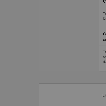
C
Tr
l
C
x
Tr
s
4
L