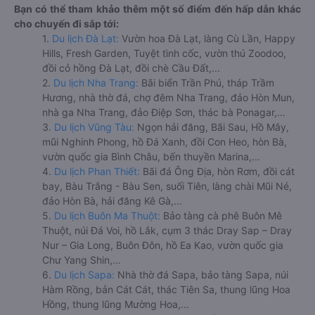
Bạn có thể tham khảo thêm một số điểm đến hấp dẫn khác
cho chuyến đi sắp tới:
1.
Du lịch Đà Lạt:
Vườn hoa Đà Lạt, làng Cù Lần, Happy
Hills, Fresh Garden, Tuyệt tình cốc, vườn thú Zoodoo,
đồi cỏ hồng Đà Lạt, đồi chè Cầu Đất,...
2.
Du lịch Nha Trang:
Bãi biển Trần Phú, tháp Trầm
Hương, nhà thờ đá, chợ đêm Nha Trang, đảo Hòn Mun,
nhà ga Nha Trang, đảo Điệp Sơn, thác bà Ponagar,...
3.
Du lịch Vũng Tàu:
Ngọn hải đăng, Bãi Sau, Hồ Mây,
mũi Nghinh Phong, hồ Đá Xanh, đồi Con Heo, hòn Bà,
vườn quốc gia Bình Châu, bến thuyền Marina,...
4.
Du lịch Phan Thiết:
Bãi đá Ông Địa, hòn Rơm, đồi cát
bay, Bàu Trắng - Bàu Sen, suối Tiên, làng chài Mũi Né,
đảo Hòn Bà, hải đăng Kê Gà,...
5.
Du lịch Buôn Ma Thuột:
Bảo tàng cà phê Buôn Mê
Thuột, núi Đá Voi, hồ Lắk, cụm 3 thác Dray Sap – Dray
Nur – Gia Long, Buôn Đôn, hồ Ea Kao, vườn quốc gia
Chư Yang Shin,...
6.
Du lịch Sapa:
Nhà thờ đá Sapa, bảo tàng Sapa, núi
Hàm Rồng, bản Cát Cát, thác Tiên Sa, thung lũng Hoa
Hồng, thung lũng Mường Hoa,...