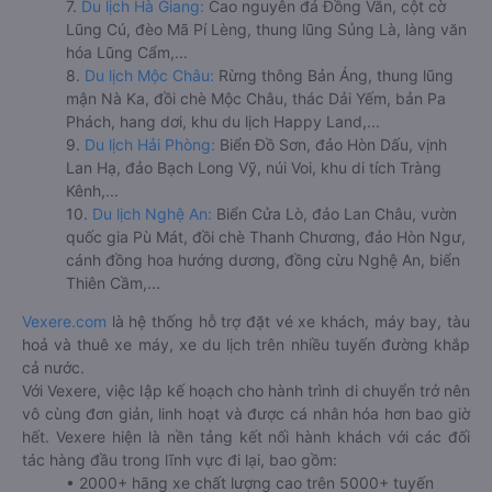
7.
Du lịch Hà Giang:
Cao nguyên đá Đồng Văn, cột cờ
Lũng Cú, đèo Mã Pí Lèng, thung lũng Sủng Là, làng văn
hóa Lũng Cẩm,...
8.
Du lịch Mộc Châu:
Rừng thông Bản Áng, thung lũng
mận Nà Ka, đồi chè Mộc Châu, thác Dải Yếm, bản Pa
Phách, hang dơi, khu du lịch Happy Land,...
9.
Du lịch Hải Phòng:
Biển Đồ Sơn, đảo Hòn Dấu, vịnh
Lan Hạ, đảo Bạch Long Vỹ, núi Voi, khu di tích Tràng
Kênh,...
10.
Du lịch Nghệ An:
Biển Cửa Lò, đảo Lan Châu, vườn
quốc gia Pù Mát, đồi chè Thanh Chương, đảo Hòn Ngư,
cánh đồng hoa hướng dương, đồng cừu Nghệ An, biển
Thiên Cầm,...
Vexere.com
là hệ thống hỗ trợ đặt vé xe khách, máy bay, tàu
hoả và thuê xe máy, xe du lịch trên nhiều tuyến đường khắp
cả nước.
Với Vexere, việc lập kế hoạch cho hành trình di chuyển trở nên
vô cùng đơn giản, linh hoạt và được cá nhân hóa hơn bao giờ
hết. Vexere hiện là nền tảng kết nối hành khách với các đối
tác hàng đầu trong lĩnh vực đi lại, bao gồm:
• 2000+ hãng xe chất lượng cao trên 5000+ tuyến