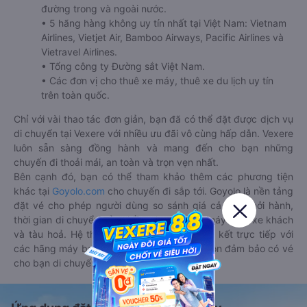
đường trong và ngoài nước.
• 5 hãng hàng không uy tín nhất tại Việt Nam: Vietnam
Airlines, Vietjet Air, Bamboo Airways, Pacific Airlines và
Vietravel Airlines.
• Tổng công ty Đường sắt Việt Nam.
• Các đơn vị cho thuê xe máy, thuê xe du lịch uy tín
trên toàn quốc.
Chỉ với vài thao tác đơn giản, bạn đã có thể đặt được dịch vụ
di chuyển tại Vexere với nhiều ưu đãi vô cùng hấp dẫn. Vexere
luôn sẵn sàng đồng hành và mang đến cho bạn những
chuyến đi thoải mái, an toàn và trọn vẹn nhất.
Bên cạnh đó, bạn có thể tham khảo thêm các phương tiện
khác tại
Goyolo.com
cho chuyến đi sắp tới. Goyolo là nền tảng
đặt vé cho phép người dùng so sánh giá cả, giờ khởi hành,
thời gian di chuyển của nhiều phương tiện máy bay, xe khách
và tàu hoả. Hệ thống của Goyolo được liên kết trực tiếp với
các hãng máy bay, xe khách và tàu hoả, luôn đảm bảo có vé
cho bạn di chuyển.