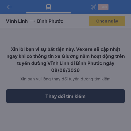
arrow_back
Tải app Vexere ngay!
Tải app Vexere
-30k
Mở app
Mở app
Nhận ưu đãi thành viên độc
-30k/ghế khi đặt vé máy bay qua
quyền
app
Vĩnh Linh
Bình Phước
Chọn ngày
Xin lỗi bạn vì sự bất tiện này. Vexere sẽ cập nhật
ngay khi có thông tin xe Giường nằm hoạt động trên
tuyến đường Vĩnh Linh đi Bình Phước ngày
08/08/2026
Xin bạn vui lòng thay đổi tuyến đường tìm kiếm
Thay đổi tìm kiếm