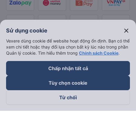
close
Sử dụng cookie
Vexere dùng cookie để website hoạt động ổn định. Bạn có thể
xem chi tiết hoặc thay đổi lựa chọn bất kỳ lúc nào trong phần
Quản lý cookie. Tìm hiểu thêm trong
Chính sách Cookie
.
Chấp nhận tất cả
Tùy chọn cookie
Từ chối
Theo dõi chúng tôi trên
Facebook
Tiktok
Youtube
Công ty TNHH Thương Mại Dịch Vụ Vexere