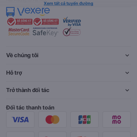
Xem tất cả tuyến đường
keyboard_arrow_down
Về chúng tôi
keyboard_arrow_down
Hỗ trợ
keyboard_arrow_down
Trở thành đối tác
Đối tác thanh toán