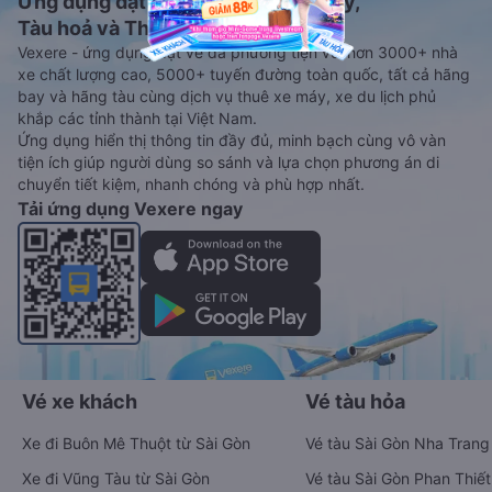
Ứng dụng đặt vé Xe khách, Máy bay,
Tàu hoả và Thuê xe
Vexere - ứng dụng đặt vé đa phương tiện với hơn 3000+ nhà
xe chất lượng cao, 5000+ tuyến đường toàn quốc, tất cả hãng
bay và hãng tàu cùng dịch vụ thuê xe máy, xe du lịch phủ
khắp các tỉnh thành tại Việt Nam.
Ứng dụng hiển thị thông tin đầy đủ, minh bạch cùng vô vàn
tiện ích giúp người dùng so sánh và lựa chọn phương án di
chuyển tiết kiệm, nhanh chóng và phù hợp nhất.
Tải ứng dụng Vexere ngay
Vé xe khách
Vé tàu hỏa
Xe đi Buôn Mê Thuột từ Sài Gòn
Vé tàu Sài Gòn Nha Trang
Xe đi Vũng Tàu từ Sài Gòn
Vé tàu Sài Gòn Phan Thiết