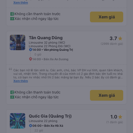
sao thì tôi ngủ ngon hơn ở khách sạn vì tôi rất thoải mái. Sẽ tuyệt hơn nếu
Xem thêm
tiếng còi xe bớt to hơn. Nhưng tôi thích nó nên tôi cho điểm tối đa. Cảm ơn
bạn rất nhiều.
Không cần thanh toán trước
Xem giá
Xác nhận chỗ ngay lập tức
Tân Quang Dũng
3.7
Limousine 32 phòng (WC)
(2999 đánh giá)
Limousine 22 Phòng Đôi (WC)
14:00 • Văn phòng Quảng Trị
0 giờ
14:00 • Bến Xe An Sương
Các bạn nữ lễ tân xinh iu. Các anh, chú, bác VP ĐH vui tính, quan tâm khách,
vui vẻ, nhiệt tình. Trong chuyến đi của mình có 2 gia đình bác lớn tuổi nc khá
to, có bạn nv nhắc nhở thì 2 bác mắng lại bạn ấy. Nếu 2 bác ấy có đánh giá
xấu thì mình ngược lại nha. Bạn ấy nhắc nhở rất đúng. 2 bác nói rất to. To
Xem thêm
đến lỗi mình ngủ còn mơ được câu chuyện các bác nói với nhau xuất hiện
trong giấc mơ của mình luôn. Nên nếu bạn ấy bị phản ánh thì đừng trừ lương
bạn ấy nha. Nếu bạn ấy bị trừ thì bảo bạn ấy liên hệ sđt của mình, mình hỗ
Không cần thanh toán trước
Xem giá
trợ ạ. Số mình đuôi 666, chuyến ĐH-NT ngày 16/1. À các bạn nữ lễ tân xinh
Xác nhận chỗ ngay lập tức
iu còn đổi cho mình phòng đơn sang đôi xong còn note là (một mình) yêu
luôn. Nhưng phòng đôi mà nằm một thì mỗi lần xe rẽ 1 cái là ✈️ Ít đi xe khách
nhưng đủ để đánh giá 10/10.
Quốc Gia (Quảng Trị)
1.0
Limousine 22 phòng
(1 đánh giá)
06:00 • Bến Xe Hồ Xá
22 giờ