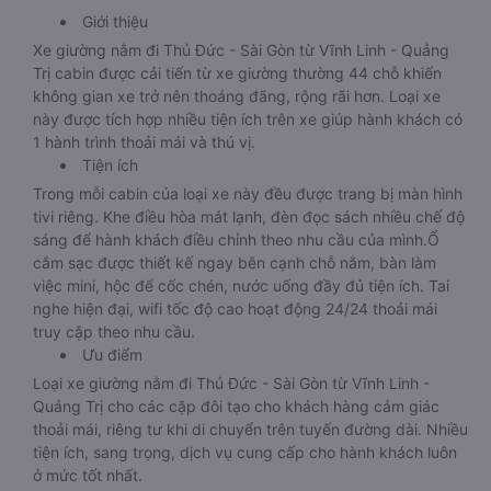
Giới thiệu
Xe giường nằm đi Thủ Đức - Sài Gòn từ Vĩnh Linh - Quảng
Trị cabin được cải tiến từ xe giường thường 44 chỗ khiến
không gian xe trở nên thoáng đãng, rộng rãi hơn. Loại xe
này được tích hợp nhiều tiện ích trên xe giúp hành khách có
1 hành trình thoải mái và thú vị.
Tiện ích
Trong mỗi cabin của loại xe này đều được trang bị màn hình
tivi riêng. Khe điều hòa mát lạnh, đèn đọc sách nhiều chế độ
sáng để hành khách điều chỉnh theo nhu cầu của mình.Ổ
cắm sạc được thiết kế ngay bên cạnh chỗ nằm, bàn làm
việc mini, hộc để cốc chén, nước uống đầy đủ tiện ích. Tai
nghe hiện đại, wifi tốc độ cao hoạt động 24/24 thoải mái
truy cập theo nhu cầu.
Ưu điểm
Loại xe giường nằm đi Thủ Đức - Sài Gòn từ Vĩnh Linh -
Quảng Trị cho các cặp đôi tạo cho khách hàng cảm giác
thoải mái, riêng tư khi di chuyển trên tuyến đường dài. Nhiều
tiện ích, sang trọng, dịch vụ cung cấp cho hành khách luôn
ở mức tốt nhất.