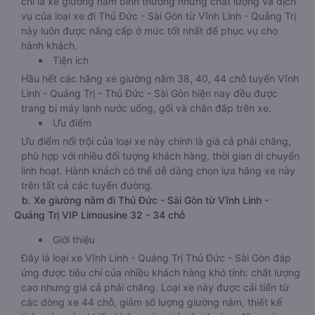
chỉ là xe giường nằm bình thường nhưng chất lượng và dịch
vụ của loại xe đi Thủ Đức - Sài Gòn từ Vĩnh Linh - Quảng Trị
này luôn được nâng cấp ở mức tốt nhất để phục vụ cho
hành khách.
Tiện ích
Hầu hết các hãng xe giường nằm 38, 40, 44 chỗ tuyến Vĩnh
Linh - Quảng Trị - Thủ Đức - Sài Gòn hiện nay đều được
trang bị máy lạnh nước uống, gối và chăn đắp trên xe.
Ưu điểm
Ưu điểm nổi trội của loại xe này chính là giá cả phải chăng,
phù hợp với nhiều đối tượng khách hàng, thời gian di chuyển
linh hoạt. Hành khách có thể dễ dàng chọn lựa hãng xe này
trên tất cả các tuyến đường.
b. Xe giường nằm đi Thủ Đức - Sài Gòn từ Vĩnh Linh -
Quảng Trị VIP Limousine 32 - 34 chỗ
Giới thiệu
Đây là loại xe Vĩnh Linh - Quảng Trị Thủ Đức - Sài Gòn đáp
ứng được tiêu chí của nhiều khách hàng khó tính: chất lượng
cao nhưng giá cả phải chăng. Loại xe này được cải tiến từ
các dòng xe 44 chỗ, giảm số lượng giường nằm, thiết kế