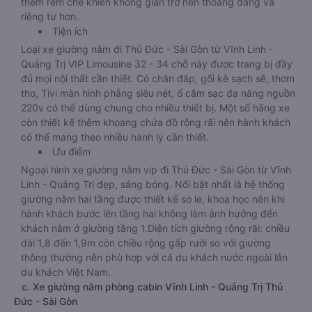
thêm rèm che khiến không gian trở nên thoáng đãng và
riêng tư hơn.
Tiện ích
Loại xe giường nằm đi Thủ Đức - Sài Gòn từ Vĩnh Linh -
Quảng Trị VIP Limousine 32 - 34 chỗ này được trang bị đầy
đủ mọi nội thất cần thiết. Có chăn đắp, gối kê sạch sẽ, thơm
tho, Tivi màn hình phẳng siêu nét, ổ cắm sạc đa năng nguồn
220v có thể dùng chung cho nhiều thiết bị. Một số hãng xe
còn thiết kế thêm khoang chứa đồ rộng rãi nên hành khách
có thể mang theo nhiều hành lý cần thiết.
Ưu điểm
Ngoại hình xe giường nằm vip đi Thủ Đức - Sài Gòn từ Vĩnh
Linh - Quảng Trị đẹp, sáng bóng. Nổi bật nhất là hệ thống
giường nằm hai tầng được thiết kế so le, khoa học nên khi
hành khách bước lên tầng hai không làm ảnh hưởng đến
khách nằm ở giường tầng 1.Diện tích giường rộng rãi: chiều
dài 1,8 đến 1,9m còn chiều rộng gấp rưỡi so với giường
thông thường nên phù hợp với cả du khách nước ngoài lẫn
du khách Việt Nam.
c. Xe giường nằm phòng cabin Vĩnh Linh - Quảng Trị Thủ
Đức - Sài Gòn