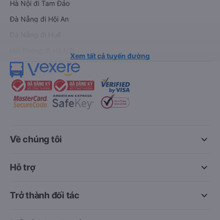
Hà Nội đi Tam Đảo
Đà Nẵng đi Hội An
Đà Nẵng đi Huế
Hải Phòng đi Hà Nội
Xem tất cả tuyến đường
keyboard_arrow_down
Về chúng tôi
keyboard_arrow_down
Hỗ trợ
keyboard_arrow_down
Trở thành đối tác