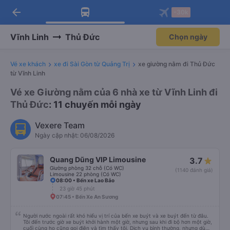
arrow_back
Tải app Vexere ngay!
Tải app Vexere
-30k
Mở app
Mở app
Nhận ưu đãi thành viên độc
-30k/ghế khi đặt vé máy bay qua
quyền
app
Vĩnh Linh
Thủ Đức
Chọn ngày
Vé xe khách
xe đi Sài Gòn từ Quảng Trị
xe giường nằm đi Thủ Đức
từ Vĩnh Linh
Vé xe Giường nằm của 6 nhà xe từ Vĩnh Linh đi
Thủ Đức
: 11 chuyến mỗi ngày
Vexere Team
Ngày cập nhật: 06/08/2026
Quang Dũng VIP Limousine
3.7
Giường phòng 32 chỗ (Có WC)
(1140 đánh giá)
Limousine 22 phòng (Có WC)
08:00 • Bến xe Lao Bảo
23 giờ 45 phút
07:45 • Bến Xe An Sương
Người nước ngoài rất khó hiểu vị trí của bến xe buýt và xe buýt đến từ đâu.
Tôi đến trước giờ xe buýt khởi hành một giờ, nhưng sau khi đi bộ hơn một giờ,
cuối cùng họ cũng gọi điện và tìm thấy tôi. Dịch vụ bình thường, nhưng dù