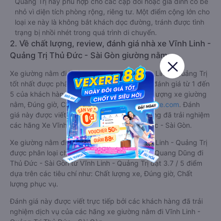
Quảng Trị này phù hợp cho các cặp đôi hoặc gia đình có bé
nhỏ vì diện tích phòng rộng, riêng tư. Một điểm cộng lớn cho
loại xe này là không bắt khách dọc đường, tránh được tình
trạng bị nhồi nhét trong quá trình di chuyển.
2. Về chất lượng, review, đánh giá nhà xe Vĩnh Linh -
Quảng Trị Thủ Đức - Sài Gòn giường nằm
Xe giường nằm đi Thủ Đức - Sài Gòn từ Vĩnh Linh - Quảng Trị
tốt nhất được phân loại chất lượng dựa trên đánh giá từ 1 đến
5 của khách hàng với các tiêu chí như: Chất lượng xe giường
nằm, Đúng giờ, Chất lượng phục vụ trên
Vexere.com
. Đánh
giá này được viết trực tiếp bởi các khách hàng đã trải nghiệm
các hãng Xe Vĩnh Linh - Quảng Trị đi Thủ Đức - Sài Gòn.
Xe giường nằm đi Thủ Đức - Sài Gòn từ Vĩnh Linh - Quảng Trị
được phân loại chất lượng tốt nhất là xe Tân Quang Dũng đi
Thủ Đức - Sài Gòn từ Vĩnh Linh - Quảng Trị đạt 3.7 / 5 điểm
dựa trên các tiêu chí như: Chất lượng xe, Đúng giờ, Chất
lượng phục vụ.
Đánh giá này được viết trực tiếp bởi các khách hàng đã trải
nghiệm dịch vụ của các hãng xe giường nằm đi Vĩnh Linh -