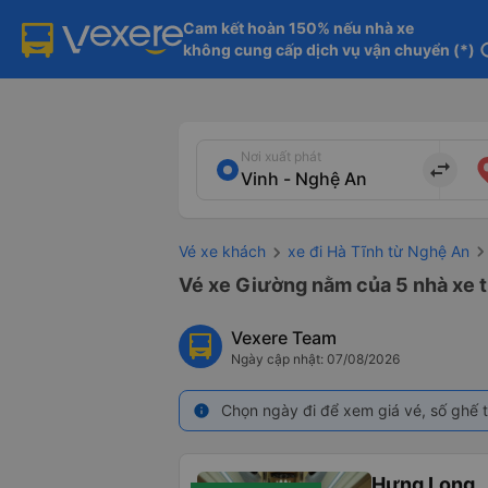
Cam kết hoàn 150% nếu nhà xe

không cung cấp dịch vụ vận chuyển (*)
in
Nơi xuất phát
import_export
Vé xe khách
xe đi Hà Tĩnh từ Nghệ An
Vé xe Giường nằm của 5 nhà xe t
Vexere Team
Ngày cập nhật: 07/08/2026
Chọn ngày đi để xem giá vé, số ghế t
info
Hưng Long