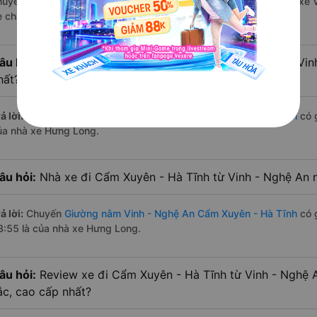
huyến trên
Vexere.com
bắt đầu từ 0:00 đến 23:55 bởi 2 nhà xe: xe
e chạy có đầy đủ cả ban ngày, buổi trưa, buổi chiều, ban đêm
âu hỏi:
Nhà xe Giường nằm đi Cẩm Xuyên - Hà Tĩnh từ Vin
hất?
ả lời:
Chuyến
Giường nằm Vinh - Nghệ An Cẩm Xuyên - Hà Tĩnh
có g
ủa nhà xe Hưng Long.
âu hỏi:
Nhà xe đi Cẩm Xuyên - Hà Tĩnh từ Vinh - Nghệ An n
ả lời:
Chuyến
Giường nằm Vinh - Nghệ An Cẩm Xuyên - Hà Tĩnh
có g
3:55 là của nhà xe Hưng Long.
âu hỏi:
Review xe đi Cẩm Xuyên - Hà Tĩnh từ Vinh - Nghệ A
ắc, cao cấp nhất?