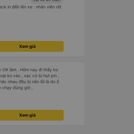
ck in đến lên xe . nhân viên rất
Xem giá
y OK lắm . Hôm nay đi thấy ko
ại ko vào , xạc cứ bị hụt pin ,
ác nhau đều bị nên lỗi là do ổ
 chạy đúng giờ ,
Xem giá