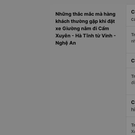
C
Những thắc mắc mà hàng
c
khách thường gặp khi đặt
xe Giường nằm đi Cẩm
Tr
Xuyên - Hà Tĩnh từ Vinh -
n
Nghệ An
C
Tr
đ
C
h
Tr
X