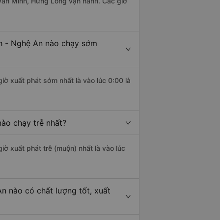
 Văn Minh, Hưng Long vận hành. Các giờ
h - Nghệ An nào chạy sớm
iờ xuất phát sớm nhất là vào lúc 0:00 là
ào chạy trễ nhất?
iờ xuất phát trễ (muộn) nhất là vào lúc
n nào có chất lượng tốt, xuất