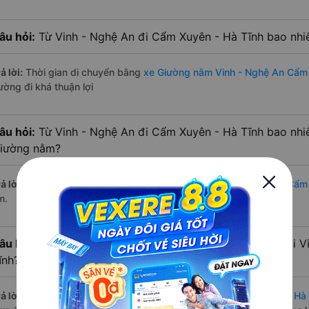
âu hỏi:
Từ Vinh - Nghệ An đi Cẩm Xuyên - Hà Tĩnh bao nhi
ả lời:
Thời gian di chuyển bằng
xe Giường nằm Vinh - Nghệ An Cẩm 
ường đi khá thuận lợi
âu hỏi:
Từ Vinh - Nghệ An đi Cẩm Xuyên - Hà Tĩnh bao nhi
iường nằm?
ả lời:
Đường di chuyển bằng
xe Giường nằm đi Vinh - Nghệ An Cẩm
m.
âu hỏi:
Mỗi ngày có bao nhiêu chuyến xe Giường nằm đi V
ĩnh?
ả lời:
Tuyến đường
xe Giường nằm Vinh - Nghệ An Cẩm Xuyên - Hà