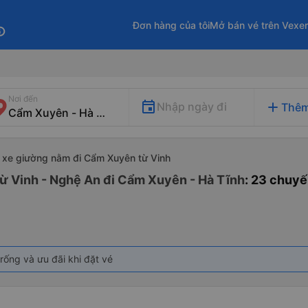
Đơn hàng của tôi
Mở bán vé trên Vexe
fo
Nơi đến
add
Nhập ngày đi
Thêm
xe giường nằm đi Cẩm Xuyên từ Vinh
ừ Vinh - Nghệ An đi Cẩm Xuyên - Hà Tĩnh
: 23 chuy
rống và ưu đãi khi đặt vé