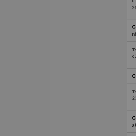
c
x
C
n
Tr
c
C
Tr
2
C
s