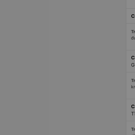
C
Tr
đ
C
G
Tr
k
C
T
Tr