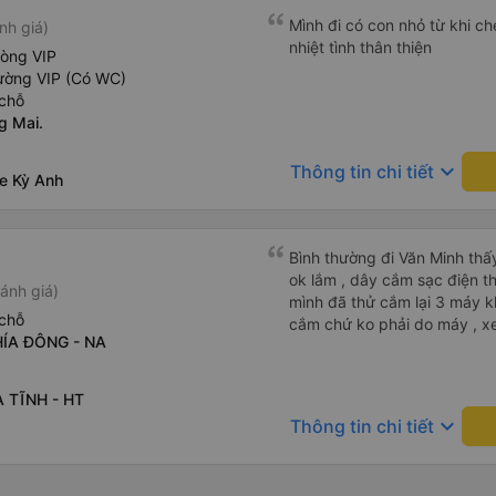
Mình đi có con nhỏ từ khi che
nh giá)
nhiệt tình thân thiện
hòng VIP
ường VIP (Có WC)
chỗ
g Mai.
keyboard_arrow_down
Thông tin chi tiết
xe Kỳ Anh
Bình thường đi Văn Minh thấ
ok lắm , dây cắm sạc điện tho
ánh giá)
mình đã thử cắm lại 3 máy kh
chỗ
cắm chứ ko phải do máy , xe
HÍA ĐÔNG - NA
À TĨNH - HT
keyboard_arrow_down
Thông tin chi tiết