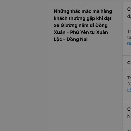
C
Những thắc mắc mà hàng
đ
khách thường gặp khi đặt
xe Giường nằm đi Đồng
Tr
Xuân - Phú Yên từ Xuân
t
Lộc - Đồng Nai
Đ
C
Tr
3
L
C
N