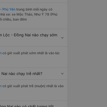
- Phú Yên
trung bình mỗi ngày có
 nhà xe: xe Mộc Thảo, Như Ý 78 (Phú
ổi chiều, ban đêm
n Lộc - Đồng Nai nào chạy sớm
n
có giờ xuất phát sớm nhất là vào lúc
Nai nào chạy trễ nhất?
n
có giờ xuất phát trễ (muộn) nhất là vào
ng Nai nào có chất lượng tốt,