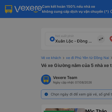
Cam kết hoàn 150% nếu nhà xe

không cung cấp dịch vụ vận chuyển (*)
in
Nơi xuất phát
import_export
Vé xe khách
xe đi Phú Yên từ Đồng Nai
Vé xe Giường nằm của 5 nhà xe t
Vexere Team
Ngày cập nhật: 07/08/2026
Chọn ngày đi để xem giá vé, số ghế t
info
Mộc Thảo