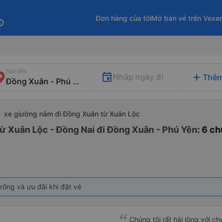
Đơn hàng của tôi
Mở bán vé trên Vexe
fo
Nơi đến
add
Nhập ngày đi
Thêm
xe giường nằm đi Đồng Xuân từ Xuân Lộc
ừ Xuân Lộc - Đồng Nai đi Đồng Xuân - Phú Yên
: 6 c
rống và ưu đãi khi đặt vé
Chúng tôi rất hài lòng với c