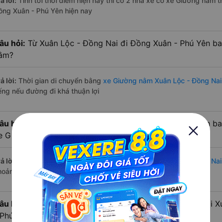
ả lời:
Tính tới thời điểm hiện nay thì có 2 nhà xe có xe Giường nằm 
ồng Xuân - Phú Yên hiện nay
âu hỏi:
Từ Xuân Lộc - Đồng Nai đi Đồng Xuân - Phú Yên ba
ằm?
ả lời:
Thời gian di chuyển bằng
xe Giường nằm Xuân Lộc - Đồng Nai
iếng nếu đường đi khá thuận lợi
âu hỏi:
Từ Xuân Lộc - Đồng Nai đi Đồng Xuân - Phú Yên ba
e Giường nằm?
ả lời:
Đường di chuyển bằng
xe Giường nằm đi Xuân Lộc - Đồng Na
hoảng 484 km.
âu hỏi:
Mỗi ngày có bao nhiêu chuyến xe Giường nằm đi X
 Phú Yên?