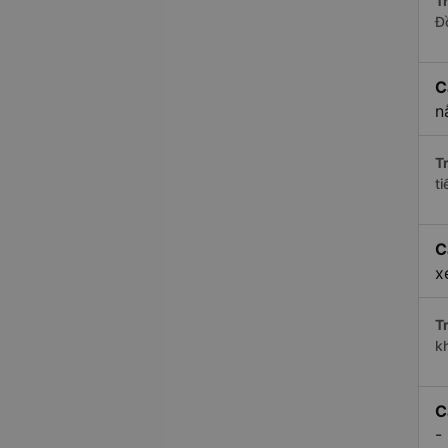
Tr
Đ
C
n
Tr
t
C
x
Tr
k
C
-