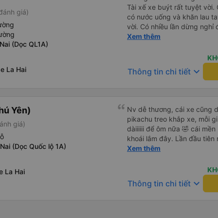
Tài xế xe buýt rất tuyệt vời.
đánh giá)
có nước uống và khăn lau t
iường
vời. Có nhiều lần dừng nghỉ đ
iường
muốn đề xuất để cải thiện l
Xem thêm
 Nai (Dọc QL1A)
nước ngoài khi đặt vé trên 
KH
e La Hai
keyboard_arrow_down
Thông tin chi tiết
hú Yên)
Nv dễ thương, cái xe cũng d
pikachu treo khắp xe, mỗi g
ánh giá)
dàiiiiii để ôm nữa 🤣 cái mền
hỗ
khoái lắm đây. Lần đầu tiên
Nai (Dọc Quốc lộ 1A)
bàn chải đánh răng. Có 2 ôn
Xem thêm
tới tận nơi để hỗ trợ, nói ch
KH
e La Hai
keyboard_arrow_down
Thông tin chi tiết