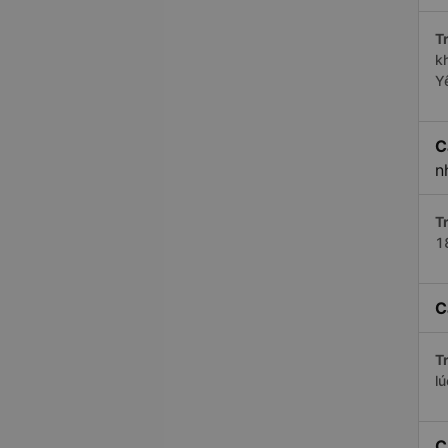
Tr
k
Y
C
n
Tr
1
C
Tr
l
C