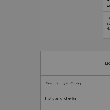
x
Tr
s
4
Lị
Chiều dài tuyến đường
Thời gian di chuyển