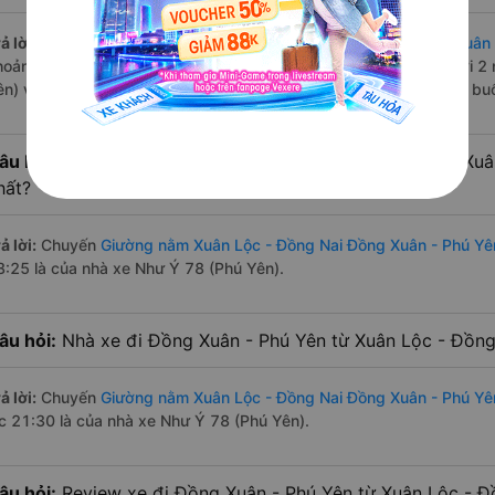
ả lời:
Tuyến đường
xe Giường nằm Xuân Lộc - Đồng Nai Đồng Xuân 
hoảng 6 chuyến trên
Vexere.com
bắt đầu từ 18:25 đến 21:30 bởi 2
ên) vận hành. Các giờ xe chạy có đầy đủ cả ban ngày, buổi trưa, bu
âu hỏi:
Nhà xe Giường nằm đi Đồng Xuân - Phú Yên từ Xuâ
hất?
ả lời:
Chuyến
Giường nằm Xuân Lộc - Đồng Nai Đồng Xuân - Phú Yê
8:25 là của nhà xe Như Ý 78 (Phú Yên).
âu hỏi:
Nhà xe đi Đồng Xuân - Phú Yên từ Xuân Lộc - Đồng 
ả lời:
Chuyến
Giường nằm Xuân Lộc - Đồng Nai Đồng Xuân - Phú Yê
úc 21:30 là của nhà xe Như Ý 78 (Phú Yên).
âu hỏi:
Review xe đi Đồng Xuân - Phú Yên từ Xuân Lộc - Đồ