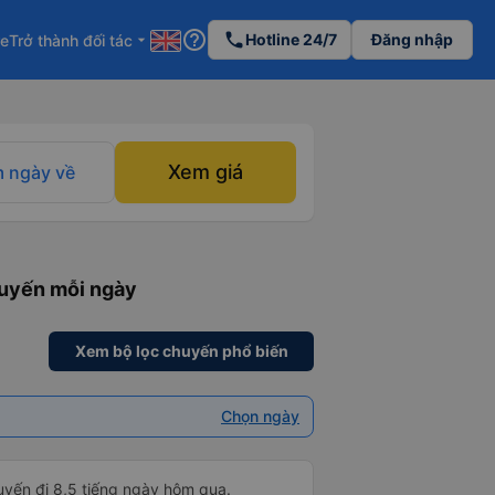
help_outline
phone
Hotline 24/7
Đăng nhập
re
Trở thành đối tác
arrow_drop_down
Xem giá
 ngày về
huyến mỗi ngày
Xem bộ lọc chuyến phổ biến
Chọn ngày
huyến đi 8,5 tiếng ngày hôm qua.