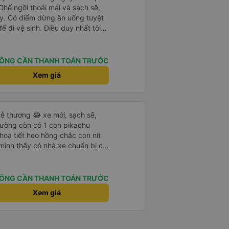
 Ghế ngồi thoải mái và sạch sẽ,
ay. Có điểm dừng ăn uống tuyệt
ể đi vệ sinh. Điều duy nhất tôi
à cho phép thanh toán bằng thẻ
ứng dụng.
ÔNG CẦN THANH TOÁN TRƯỚC
Xem giá
ễ thương 😂 xe mới, sạch sẽ,
iường còn có 1 con pikachu
 hoạ tiết heo hồng chắc con nít
 mình thấy có nhà xe chuẩn bị cả
g bà cụ lên xe còn được nv dẫn
ung là chu đáo ah.
ÔNG CẦN THANH TOÁN TRƯỚC
Xem giá