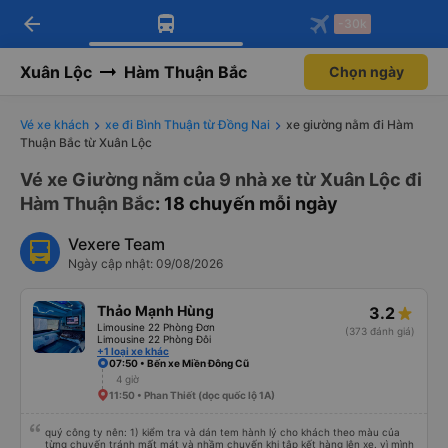
Tải app Vexere ngay!
Mở app
Nhận ưu đãi thành viên độc
quyền
arrow_back
Tải app Vexere
-30k
Mở app
-30k/ghế khi đặt vé máy bay qua
app
Xuân Lộc
Hàm Thuận Bắc
Chọn ngày
Vé xe khách
xe đi Bình Thuận từ Đồng Nai
xe giường nằm đi Hàm
Thuận Bắc từ Xuân Lộc
Vé xe Giường nằm của 9 nhà xe từ Xuân Lộc đi
Hàm Thuận Bắc
: 18 chuyến mỗi ngày
Vexere Team
Ngày cập nhật: 09/08/2026
Thảo Mạnh Hùng
3.2
Limousine 22 Phòng Đơn
(373 đánh giá)
Limousine 22 Phòng Đôi
+1 loại xe khác
07:50 • Bến xe Miền Đông Cũ