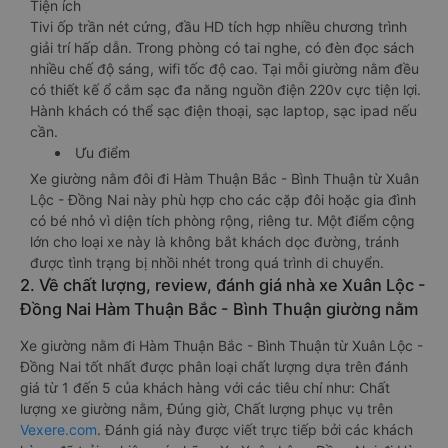
trang bị các thiết bị hiện đại nhằm đảm bảo cho quý khách
hàng có những trải nghiệm thoải mái nhất trong suốt chuyến
đi.
Tiện ích
Tivi ốp trần nét cứng, đầu HD tích hợp nhiều chương trình
giải trí hấp dẫn. Trong phòng có tai nghe, có đèn đọc sách
nhiều chế độ sáng, wifi tốc độ cao. Tại mỗi giường nằm đều
có thiết kế ổ cắm sạc đa năng nguồn điện 220v cực tiện lợi.
Hành khách có thể sạc điện thoại, sạc laptop, sạc ipad nếu
cần.
Ưu điểm
Xe giường nằm đôi đi Hàm Thuận Bắc - Bình Thuận từ Xuân
Lộc - Đồng Nai này phù hợp cho các cặp đôi hoặc gia đình
có bé nhỏ vì diện tích phòng rộng, riêng tư. Một điểm cộng
lớn cho loại xe này là không bắt khách dọc đường, tránh
được tình trạng bị nhồi nhét trong quá trình di chuyển.
2. Về chất lượng, review, đánh giá nhà xe Xuân Lộc -
Đồng Nai Hàm Thuận Bắc - Bình Thuận giường nằm
Xe giường nằm đi Hàm Thuận Bắc - Bình Thuận từ Xuân Lộc -
Đồng Nai tốt nhất được phân loại chất lượng dựa trên đánh