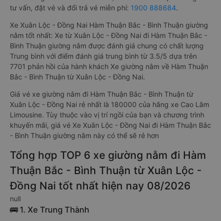
đồng. Trong đó, nhà xe Cao Lâm Limousine có giá vé rẻ nhất,
chỉ 180000 đồng. Đặt vé xe Xuân Lộc - Đồng Nai Hàm Thuận
Bắc - Bình Thuận chính hãng tại
Vexere.com
để có giá rẻ nhất,
đảm bảo giữ chỗ 100% và hỗ trợ đổi trả vé miễn phí. Tổng đài
tư vấn, đặt vé và đổi trả vé miễn phí:
1900 888684
.
Xe Xuân Lộc - Đồng Nai Hàm Thuận Bắc - Bình Thuận giường
nằm tốt nhất: Xe từ Xuân Lộc - Đồng Nai đi Hàm Thuận Bắc -
Bình Thuận giường nằm được đánh giá chung có chất lượng
Trung bình với điểm đánh giá trung bình từ 3.5/5 dựa trên
7701 phản hồi của hành khách Xe giường nằm về Hàm Thuận
Bắc - Bình Thuận từ Xuân Lộc - Đồng Nai.
Giá vé xe giường nằm đi Hàm Thuận Bắc - Bình Thuận từ
Xuân Lộc - Đồng Nai rẻ nhất là 180000 của hãng xe Cao Lâm
Limousine. Tùy thuộc vào vị trí ngồi của bạn và chương trình
khuyến mãi, giá vé Xe Xuân Lộc - Đồng Nai đi Hàm Thuận Bắc
- Bình Thuận giường nằm này có thể sẽ rẻ hơn
Tổng hợp TOP 6 xe giường nằm đi Hàm
Thuận Bắc - Bình Thuận từ Xuân Lộc -