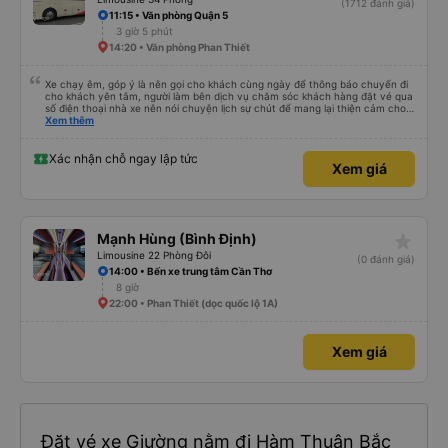
star_rate
Tân Hoàng Anh
4.4
Limousine 34 Phòng
(1712 đánh giá)
11:15 • Văn phòng Quận 5
3 giờ 5 phút
14:20 • Văn phòng Phan Thiết
Xe chạy êm, góp ý là nên gọi cho khách cùng ngày để thông báo chuyến đi
cho khách yên tâm, người làm bên dịch vụ chăm sóc khách hàng đặt vé qua
số điện thoại nhà xe nên nói chuyện lịch sự chút để mang lại thiện cảm cho
khách hàng
Xem thêm
Xác nhận chỗ ngay lập tức
Xem giá
star_rate
Mạnh Hùng (Bình Định)
Limousine 22 Phòng Đôi
(0 đánh giá)
14:00 • Bến xe trung tâm Cần Thơ
8 giờ
22:00 • Phan Thiết (dọc quốc lộ 1A)
Xem giá