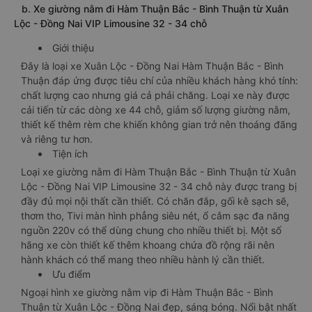
Ưu điểm nổi trội của loại xe này chính là giá cả phải chăng,
phù hợp với nhiều đối tượng khách hàng, thời gian di chuyển
linh hoạt. Hành khách có thể dễ dàng chọn lựa hãng xe này
trên tất cả các tuyến đường.
b. Xe giường nằm đi Hàm Thuận Bắc - Bình Thuận từ Xuân
Lộc - Đồng Nai VIP Limousine 32 - 34 chỗ
Giới thiệu
Đây là loại xe Xuân Lộc - Đồng Nai Hàm Thuận Bắc - Bình
Thuận đáp ứng được tiêu chí của nhiều khách hàng khó tính:
chất lượng cao nhưng giá cả phải chăng. Loại xe này được
cải tiến từ các dòng xe 44 chỗ, giảm số lượng giường nằm,
thiết kế thêm rèm che khiến không gian trở nên thoáng đãng
và riêng tư hơn.
Tiện ích
Loại xe giường nằm đi Hàm Thuận Bắc - Bình Thuận từ Xuân
Lộc - Đồng Nai VIP Limousine 32 - 34 chỗ này được trang bị
đầy đủ mọi nội thất cần thiết. Có chăn đắp, gối kê sạch sẽ,
thơm tho, Tivi màn hình phẳng siêu nét, ổ cắm sạc đa năng
nguồn 220v có thể dùng chung cho nhiều thiết bị. Một số
hãng xe còn thiết kế thêm khoang chứa đồ rộng rãi nên
hành khách có thể mang theo nhiều hành lý cần thiết.