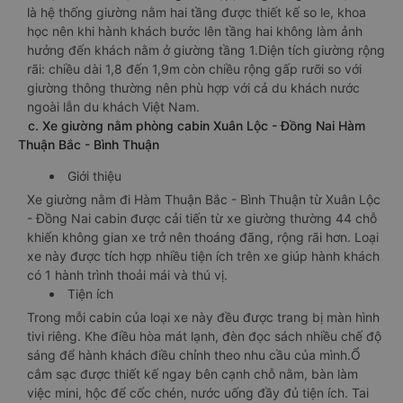
Ưu điểm
Ngoại hình xe giường nằm vip đi Hàm Thuận Bắc - Bình
Thuận từ Xuân Lộc - Đồng Nai đẹp, sáng bóng. Nổi bật nhất
là hệ thống giường nằm hai tầng được thiết kế so le, khoa
học nên khi hành khách bước lên tầng hai không làm ảnh
hưởng đến khách nằm ở giường tầng 1.Diện tích giường rộng
rãi: chiều dài 1,8 đến 1,9m còn chiều rộng gấp rưỡi so với
giường thông thường nên phù hợp với cả du khách nước
ngoài lẫn du khách Việt Nam.
c. Xe giường nằm phòng cabin Xuân Lộc - Đồng Nai Hàm
Thuận Bắc - Bình Thuận
Giới thiệu
Xe giường nằm đi Hàm Thuận Bắc - Bình Thuận từ Xuân Lộc
- Đồng Nai cabin được cải tiến từ xe giường thường 44 chỗ
khiến không gian xe trở nên thoáng đãng, rộng rãi hơn. Loại
xe này được tích hợp nhiều tiện ích trên xe giúp hành khách
có 1 hành trình thoải mái và thú vị.
Tiện ích
Trong mỗi cabin của loại xe này đều được trang bị màn hình
tivi riêng. Khe điều hòa mát lạnh, đèn đọc sách nhiều chế độ