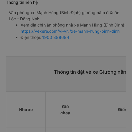
limousine: 1000000đ/vé
Giá vé xe ổn định, không tăng giảm đột xuất trong các
dịp Lễ, Tết cao điểm
Thông tin liên hệ
Văn phòng xe Mạnh Hùng (Bình Định) giường nằm ở Xuân
Lộc - Đồng Nai:
Xem địa chỉ văn phòng nhà xe Mạnh Hùng (Bình Định):
https://vexere.com/vi-VN/xe-manh-hung-binh-dinh
Điện thoại:
1900 888684
Thông tin đặt vé xe Giường nằm 
Giờ
Nhà xe
Điểm đ