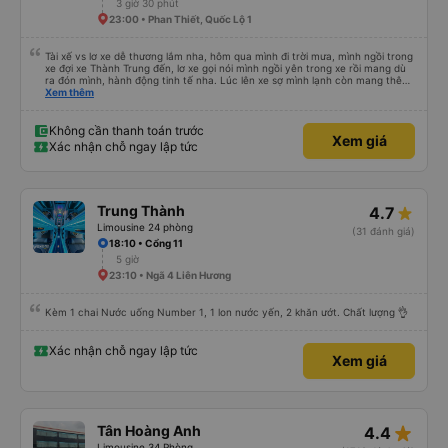
Thùy Trang Bình Định
3.8
Limousine 24 phòng
(110 đánh giá)
19:30 • Biên Hòa - Dọc QL1A
3 giờ 30 phút
23:00 • Phan Thiết, Quốc Lộ 1
Tài xế vs lơ xe dễ thương lắm nha, hôm qua mình đi trời mưa, mình ngồi trong
xe đợi xe Thành Trung đến, lơ xe gọi nói mình ngồi yên trong xe rồi mang dù
ra đón mình, hành động tinh tế nha. Lúc lên xe sợ mình lạnh còn mang thêm
cho mình cái chăn bông, lúc xuống xe lần nào cũng v, đều book grap, be chở
Xem thêm
mình đến tận nơi luôn, siêu nhiệt tình. Mình đi rất nhiều nhà xe tuyết Khánh
Hoà - SG rồi nhưng nhà xe này là có trải nghiệm tốt nhất, mình mua vé cho
bố mẹ đi, bố mẹ khen không hết lời. Cảm ơn nhà xe Thành Trung nhiều
Không cần thanh toán trước
Xem giá
Xác nhận chỗ ngay lập tức
Trung Thành
4.7
Limousine 24 phòng
(31 đánh giá)
18:10 • Cổng 11
5 giờ
23:10 • Ngã 4 Liên Hương
Kèm 1 chai Nước uống Number 1, 1 lon nước yến, 2 khăn ướt. Chất lượng 👌
Xác nhận chỗ ngay lập tức
Xem giá