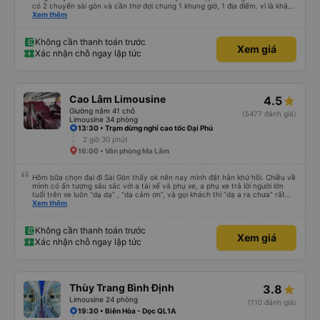
4 giờ
11:50 • Phan Thiết (dọc quốc lộ 1A)
quý công ty nên: 1) kiểm tra và dán tem hành lý cho khách theo màu của
từng chuyến tránh mất mát và nhầm chuyến khi tập kết hàng lên xe. vì mình
có 2 chuyến sài gòn và cần thơ đợi chung 1 khung giờ, 1 địa điểm. vì là khách
thân thiết của quý công ty nên rất hài lòng và tin tưởng. tuy nhiên rất mong
Xem thêm
muốn đội ngũ nhân viên anh chị em nhà xe cùng nhau cải thiện ngày một
phát triển. 2) đồng nhất về cách giao tiếp và CSKH nhẹ nhàng, chu đáo nữa
thì chắc chắn quy công ty là nhà xe được yêu thích và lựa chọn số 1 quy
Không cần thanh toán trước
Xem giá
nhơn. rất cảm ơn quý anh chị em cty cũng như chị Thảo đã lắng nghe và
Xác nhận chỗ ngay lập tức
tiếp nhận. " khách hàng thân thiết nhiều năm của nhà xe từ thời sinh viên"
Cao Lâm Limousine
4.5
Giường nằm 41 chỗ
(5477 đánh giá)
Limousine 34 phòng
13:30 • Trạm dừng nghỉ cao tốc Đại Phú
2 giờ 30 phút
16:00 • Văn phòng Ma Lâm
Hôm bữa chọn đại đi Sài Gòn thấy ok nên nay mình đặt hẳn khứ hồi. Chiều về
mình có ấn tượng sâu sắc với a tài xế và phụ xe, a phụ xe trả lời người lớn
tuổi trên xe luôn “dạ dạ” , “dạ cảm ơn”, và gọi khách thì “dạ a ra chưa” rất
lịch sự, lúc giải thích cho khách thì cân cần nhẹ nhàng, anh tài xế thì chạy
Xem thêm
rất êm, trước khi xuống xe mình có khen a, trước giờ e say xe mà nay đi êm
không thấy mệt, anh bảo a rất ít khi phanh gấp, phanh gấp chi khách bị say
bị mệt dữ lắm. Mình cảm thấy các anh rất có tâm với nghề và có năng lượng
Không cần thanh toán trước
Xem giá
tích cực dù cho công việc vất vả. Dù đi cẩn thận nhưng trả khách đúng giờ,
Xác nhận chỗ ngay lập tức
sẽ ủng hộ nhà xe tiếp ạ