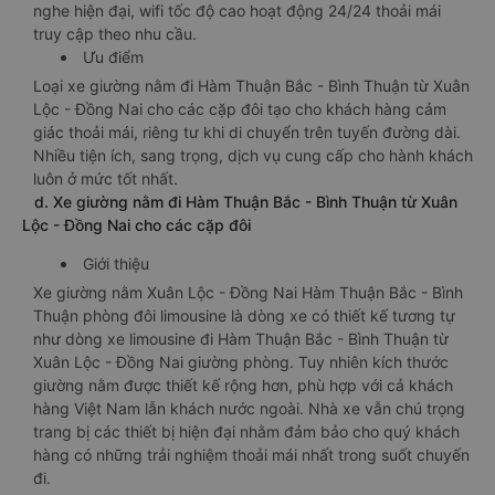
sáng để hành khách điều chỉnh theo nhu cầu của mình.Ổ
cắm sạc được thiết kế ngay bên cạnh chỗ nằm, bàn làm
việc mini, hộc để cốc chén, nước uống đầy đủ tiện ích. Tai
nghe hiện đại, wifi tốc độ cao hoạt động 24/24 thoải mái
truy cập theo nhu cầu.
Ưu điểm
Loại xe giường nằm đi Hàm Thuận Bắc - Bình Thuận từ Xuân
Lộc - Đồng Nai cho các cặp đôi tạo cho khách hàng cảm
giác thoải mái, riêng tư khi di chuyển trên tuyến đường dài.
Nhiều tiện ích, sang trọng, dịch vụ cung cấp cho hành khách
luôn ở mức tốt nhất.
d. Xe giường nằm đi Hàm Thuận Bắc - Bình Thuận từ Xuân
Lộc - Đồng Nai cho các cặp đôi
Giới thiệu
Xe giường nằm Xuân Lộc - Đồng Nai Hàm Thuận Bắc - Bình
Thuận phòng đôi limousine là dòng xe có thiết kế tương tự
như dòng xe limousine đi Hàm Thuận Bắc - Bình Thuận từ
Xuân Lộc - Đồng Nai giường phòng. Tuy nhiên kích thước
giường nằm được thiết kế rộng hơn, phù hợp với cả khách
hàng Việt Nam lẫn khách nước ngoài. Nhà xe vẫn chú trọng