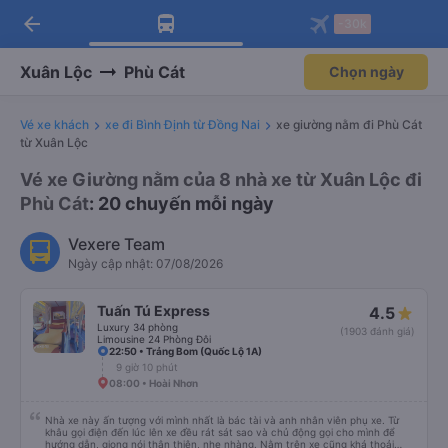
arrow_back
Tải app Vexere ngay!
Tải app Vexere
-30k
Mở app
Mở app
Nhận ưu đãi thành viên độc
-30k/ghế khi đặt vé máy bay qua
quyền
app
Xuân Lộc
Phù Cát
Chọn ngày
Vé xe khách
xe đi Bình Định từ Đồng Nai
xe giường nằm đi Phù Cát
từ Xuân Lộc
Vé xe Giường nằm của 8 nhà xe từ Xuân Lộc đi
Phù Cát
: 20 chuyến mỗi ngày
Vexere Team
Ngày cập nhật: 07/08/2026
Tuấn Tú Express
4.5
Luxury 34 phòng
(1903 đánh giá)
Limousine 24 Phòng Đôi
22:50 • Trảng Bom (Quốc Lộ 1A)
9 giờ 10 phút
08:00 • Hoài Nhơn
Nhà xe này ấn tượng với mình nhất là bác tài và anh nhân viên phụ xe. Từ
khâu gọi điện đến lúc lên xe đều rát sát sao và chủ động gọi cho mình để
hướng dẫn, giọng nói thân thiện, nhẹ nhàng. Nằm trên xe cũng khá thoải