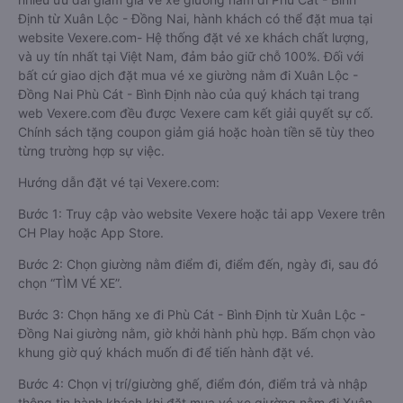
Định từ Xuân Lộc - Đồng Nai, hành khách có thể đặt mua tại
website Vexere.com- Hệ thống đặt vé xe khách chất lượng,
và uy tín nhất tại Việt Nam, đảm bảo giữ chỗ 100%. Đối với
bất cứ giao dịch đặt mua vé xe giường nằm đi Xuân Lộc -
Đồng Nai Phù Cát - Bình Định nào của quý khách tại trang
web Vexere.com đều được Vexere cam kết giải quyết sự cố.
Chính sách tặng coupon giảm giá hoặc hoàn tiền sẽ tùy theo
từng trường hợp sự việc.
Hướng dẫn đặt vé tại Vexere.com:
Bước 1: Truy cập vào website Vexere hoặc tải app Vexere trên
CH Play hoặc App Store.
Bước 2: Chọn giường nằm điểm đi, điểm đến, ngày đi, sau đó
chọn “TÌM VÉ XE”.
Bước 3: Chọn hãng xe đi Phù Cát - Bình Định từ Xuân Lộc -
Đồng Nai giường nằm, giờ khởi hành phù hợp. Bấm chọn vào
khung giờ quý khách muốn đi để tiến hành đặt vé.
Bước 4: Chọn vị trí/giường ghế, điểm đón, điểm trả và nhập
thông tin hành khách khi đặt mua vé xe giường nằm đi Xuân