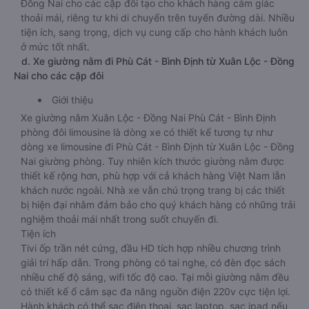
Đồng Nai cho các cặp đôi tạo cho khách hàng cảm giác
thoải mái, riêng tư khi di chuyển trên tuyến đường dài. Nhiều
tiện ích, sang trọng, dịch vụ cung cấp cho hành khách luôn
ở mức tốt nhất.
d. Xe giường nằm đi Phù Cát - Bình Định từ Xuân Lộc - Đồng
Nai cho các cặp đôi
Giới thiệu
Xe giường nằm Xuân Lộc - Đồng Nai Phù Cát - Bình Định
phòng đôi limousine là dòng xe có thiết kế tương tự như
dòng xe limousine đi Phù Cát - Bình Định từ Xuân Lộc - Đồng
Nai giường phòng. Tuy nhiên kích thước giường nằm được
thiết kế rộng hơn, phù hợp với cả khách hàng Việt Nam lẫn
khách nước ngoài. Nhà xe vẫn chú trọng trang bị các thiết
bị hiện đại nhằm đảm bảo cho quý khách hàng có những trải
nghiệm thoải mái nhất trong suốt chuyến đi.
Tiện ích
Tivi ốp trần nét cứng, đầu HD tích hợp nhiều chương trình
giải trí hấp dẫn. Trong phòng có tai nghe, có đèn đọc sách
nhiều chế độ sáng, wifi tốc độ cao. Tại mỗi giường nằm đều
có thiết kế ổ cắm sạc đa năng nguồn điện 220v cực tiện lợi.
Hành khách có thể sạc điện thoại, sạc laptop, sạc ipad nếu