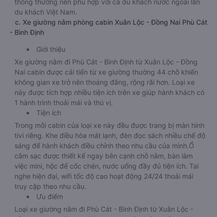
thông thường nên phù hợp với cả du khách nước ngoài lẫn
du khách Việt Nam.
c. Xe giường nằm phòng cabin Xuân Lộc - Đồng Nai Phù Cát
- Bình Định
Giới thiệu
Xe giường nằm đi Phù Cát - Bình Định từ Xuân Lộc - Đồng
Nai cabin được cải tiến từ xe giường thường 44 chỗ khiến
không gian xe trở nên thoáng đãng, rộng rãi hơn. Loại xe
này được tích hợp nhiều tiện ích trên xe giúp hành khách có
1 hành trình thoải mái và thú vị.
Tiện ích
Trong mỗi cabin của loại xe này đều được trang bị màn hình
tivi riêng. Khe điều hòa mát lạnh, đèn đọc sách nhiều chế độ
sáng để hành khách điều chỉnh theo nhu cầu của mình.Ổ
cắm sạc được thiết kế ngay bên cạnh chỗ nằm, bàn làm
việc mini, hộc để cốc chén, nước uống đầy đủ tiện ích. Tai
nghe hiện đại, wifi tốc độ cao hoạt động 24/24 thoải mái
truy cập theo nhu cầu.
Ưu điểm
Loại xe giường nằm đi Phù Cát - Bình Định từ Xuân Lộc -