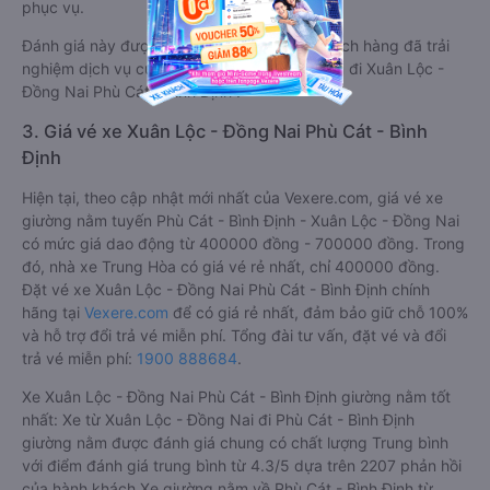
phục vụ.
Đánh giá này được viết trực tiếp bởi các khách hàng đã trải
nghiệm dịch vụ của các hãng xe giường nằm đi Xuân Lộc -
Đồng Nai Phù Cát - Bình Định .
3. Giá vé xe Xuân Lộc - Đồng Nai Phù Cát - Bình
Định
Hiện tại, theo cập nhật mới nhất của Vexere.com, giá vé xe
giường nằm tuyến Phù Cát - Bình Định - Xuân Lộc - Đồng Nai
có mức giá dao động từ 400000 đồng - 700000 đồng. Trong
đó, nhà xe Trung Hòa có giá vé rẻ nhất, chỉ 400000 đồng.
Đặt vé xe Xuân Lộc - Đồng Nai Phù Cát - Bình Định chính
hãng tại
Vexere.com
để có giá rẻ nhất, đảm bảo giữ chỗ 100%
và hỗ trợ đổi trả vé miễn phí. Tổng đài tư vấn, đặt vé và đổi
trả vé miễn phí:
1900 888684
.
Xe Xuân Lộc - Đồng Nai Phù Cát - Bình Định giường nằm tốt
nhất: Xe từ Xuân Lộc - Đồng Nai đi Phù Cát - Bình Định
giường nằm được đánh giá chung có chất lượng Trung bình
với điểm đánh giá trung bình từ 4.3/5 dựa trên 2207 phản hồi
của hành khách Xe giường nằm về Phù Cát - Bình Định từ