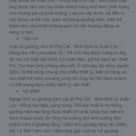
Đây là loại xe Xuân Lộc - Đồng Nai Phù Cát - Bình Định đáp
ứng được tiêu chí của nhiều khách hàng khó tính: chất lượng
cao nhưng giá cả phải chăng. Loại xe này được cải tiến từ
các dòng xe 44 chỗ, giảm số lượng giường nằm, thiết kế
thêm rèm che khiến không gian trở nên thoáng đãng và
riêng tư hơn.
Tiện ích
Loại xe giường nằm đi Phù Cát - Bình Định từ Xuân Lộc -
Đồng Nai VIP Limousine 32 - 34 chỗ này được trang bị đầy
đủ mọi nội thất cần thiết. Có chăn đắp, gối kê sạch sẽ, thơm
tho, Tivi màn hình phẳng siêu nét, ổ cắm sạc đa năng nguồn
220v có thể dùng chung cho nhiều thiết bị. Một số hãng xe
còn thiết kế thêm khoang chứa đồ rộng rãi nên hành khách
có thể mang theo nhiều hành lý cần thiết.
Ưu điểm
Ngoại hình xe giường nằm vip đi Phù Cát - Bình Định từ Xuân
Lộc - Đồng Nai đẹp, sáng bóng. Nổi bật nhất là hệ thống
giường nằm hai tầng được thiết kế so le, khoa học nên khi
hành khách bước lên tầng hai không làm ảnh hưởng đến
khách nằm ở giường tầng 1.Diện tích giường rộng rãi: chiều
dài 1,8 đến 1,9m còn chiều rộng gấp rưỡi so với giường