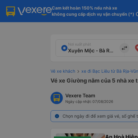
Cam kết hoàn 150% nếu nhà xe

không cung cấp dịch vụ vận chuyển (*)
in
Nơi xuất phát
import_export
Vé xe khách
xe đi Bạc Liêu từ Bà Rịa-Vũ
Vé xe Giường nằm của 5 nhà xe t
Vexere Team
Ngày cập nhật: 07/08/2026
Chọn ngày đi để xem giá vé, số ghế t
info
An Hoà Hiệp