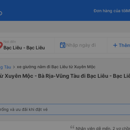
Đơn hàng của tôi
M
fo
Nơi đến
add
Nhập ngày đi
Thêm
xe giường nằm đi Bạc Liêu từ Xuyên Mộc
ng Tàu
ừ Xuyên Mộc - Bà Rịa-Vũng Tàu đi Bạc Liêu - Bạc Li
rống và ưu đãi khi đặt vé
Nhân viên dễ mến. 2 vợ chồn