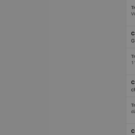
Tr
V
C
G
Tr
1
C
c
Tr
d
C