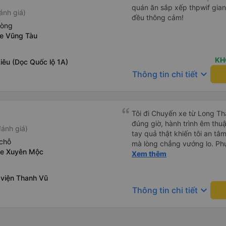
quán ăn sắp xếp thpwif gian
ánh giá)
đều thông cảm!
hòng
xe Vũng Tàu
KH
iêu (Dọc Quốc lộ 1A)
keyboard_arrow_down
Thông tin chi tiết
Tôi đi Chuyến xe từ Long Th
đúng giờ, hành trình êm thuậ
ánh giá)
tay quả thật khiến tôi an tâm, mãn ý. Đường xa muôn dặm
chỗ
mà lòng chẳng vướng lo. Ph
Xe Xuyên Mộc
cẩn, hiếm thấy giữa thời buổi
Xem thêm
Xin gửi lời tán dương chân 
hưng thịnh, vạn lộ bình an.”
 viện Thanh Vũ
keyboard_arrow_down
Thông tin chi tiết