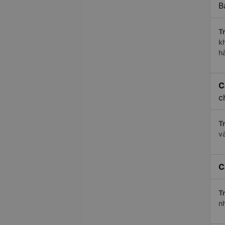
B
Tr
k
h
C
c
Tr
v
C
Tr
n