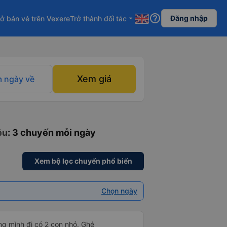
help_outline
Đăng nhập
ở bán vé trên Vexere
Trở thành đối tác
arrow_drop_down
Xem giá
 ngày về
êu
: 3 chuyến mỗi ngày
Xem bộ lọc chuyến phổ biến
Chọn ngày
g mình đi có 2 con nhỏ. Ghé