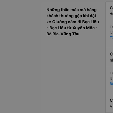
C
Những thắc mắc mà hàng
đ
khách thường gặp khi đặt
xe Giường nằm đi Bạc Liêu
Tr
- Bạc Liêu từ Xuyên Mộc -
l
Bà Rịa-Vũng Tàu
T
C
n
Tr
l
B
C
V