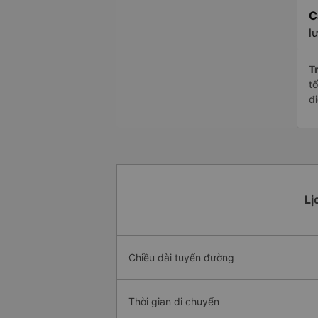
C
l
Tr
t
đ
Lị
Chiều dài tuyến đường
Thời gian di chuyển