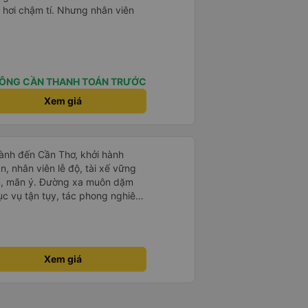
 hơi chậm tí. Nhưng nhân viên
ÔNG CẦN THANH TOÁN TRƯỚC
Xem giá
ành đến Cần Thơ, khởi hành
n, nhân viên lễ độ, tài xế vững
ục vụ tận tụy, tác phong nghiêm
 kim tiền vội vã. Xã hội loạn đạo.
thành, kính chúc nhà xe ngày một
Xem giá