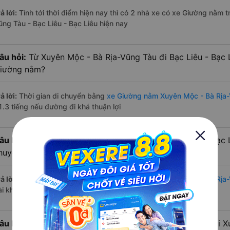
ả lời:
Tính tới thời điểm hiện nay thì có 2 nhà xe có xe Giường nằm
ũng Tàu - Bạc Liêu - Bạc Liêu hiện nay
âu hỏi:
Từ Xuyên Mộc - Bà Rịa-Vũng Tàu đi Bạc Liêu - Bạc 
iường nằm?
ả lời:
Thời gian di chuyển bằng
xe Giường nằm Xuyên Mộc - Bà Rịa-
1.3 tiếng nếu đường đi khá thuận lợi
âu hỏi:
Từ Xuyên Mộc - Bà Rịa-Vũng Tàu đi Bạc Liêu - Bạc 
huyển bằng xe Giường nằm?
ả lời:
Đường di chuyển bằng
xe Giường nằm đi Xuyên Mộc - Bà Rịa-
ài khoảng 344 km.
âu hỏi:
Mỗi ngày có bao nhiêu chuyến xe Giường nằm đi X