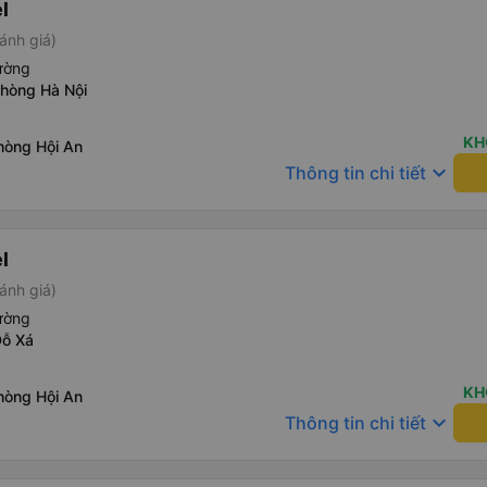
l
ánh giá)
ường
phòng Hà Nội
KH
hòng Hội An
keyboard_arrow_down
Thông tin chi tiết
l
ánh giá)
ường
Đỗ Xá
KH
hòng Hội An
keyboard_arrow_down
Thông tin chi tiết