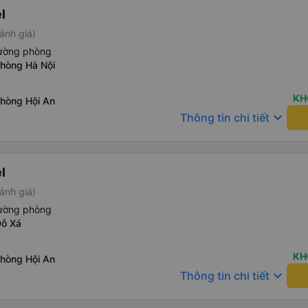
l
ánh giá)
iường phòng
phòng Hà Nội
KH
phòng Hội An
keyboard_arrow_down
Thông tin chi tiết
l
ánh giá)
iường phòng
Đỗ Xá
KH
phòng Hội An
keyboard_arrow_down
Thông tin chi tiết