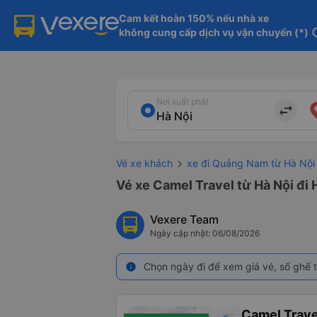
Cam kết hoàn 150% nếu nhà xe

không cung cấp dịch vụ vận chuyển (*)
in
Nơi xuất phát
import_export
Vé xe khách
xe đi Quảng Nam từ Hà Nội
Vé xe Camel Travel từ Hà Nội đi
Vexere Team
Ngày cập nhật: 06/08/2026
Chọn ngày đi để xem giá vé, số ghế t
info
Camel Trave