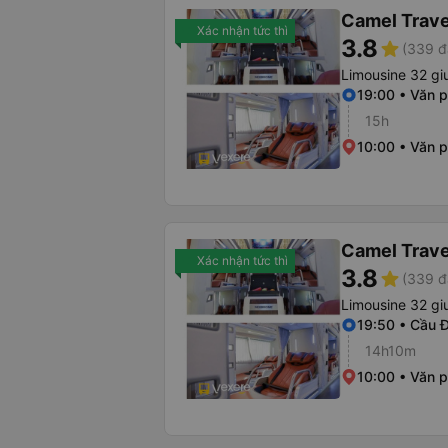
Camel Trave
Xác nhận tức thì
3.8
star
(339 đ
Limousine 32 g
19:00 • Văn 
15h
10:00 • Văn 
Camel Trave
Xác nhận tức thì
3.8
star
(339 đ
Limousine 32 g
19:50 • Cầu 
14h10m
10:00 • Văn 