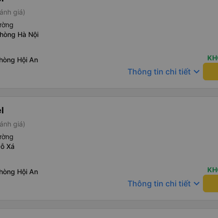
ánh giá)
ường
phòng Hà Nội
KH
phòng Hội An
keyboard_arrow_down
Thông tin chi tiết
l
ánh giá)
ường
Đỗ Xá
KH
phòng Hội An
keyboard_arrow_down
Thông tin chi tiết