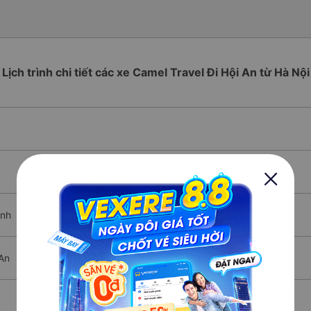
Lịch trình chi tiết các xe Camel Travel Đi Hội An từ Hà Nội
ình
 An