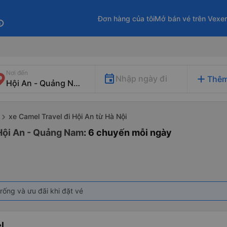
Đơn hàng của tôi
Mở bán vé trên Vexe
fo
Nơi đến
add
Nhập ngày đi
Thêm
xe Camel Travel đi Hội An từ Hà Nội
 Hội An - Quảng Nam
: 6 chuyến mỗi ngày
rống và ưu đãi khi đặt vé
l