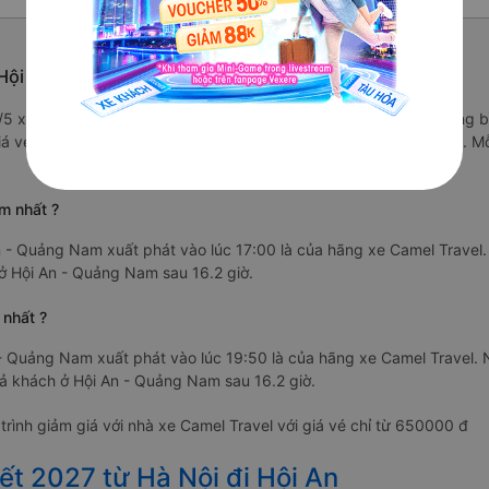
 Hội An - Quảng Nam
.9/5 xe Camel Travel được đánh giá là xe khách có chất lượng Trung 
iá vé chỉ từ 650000 đ và các tiện ích trên xe như: Đang cập nhật. 
m nhất ?
 - Quảng Nam xuất phát vào lúc 17:00 là của hãng xe Camel Travel.
 ở Hội An - Quảng Nam sau 16.2 giờ.
 nhất ?
 - Quảng Nam xuất phát vào lúc 19:50 là của hãng xe Camel Travel. 
trả khách ở Hội An - Quảng Nam sau 16.2 giờ.
rình giảm giá với nhà xe Camel Travel với giá vé chỉ từ 650000 đ
ết 2027 từ Hà Nội đi Hội An