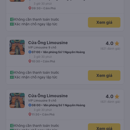
3 giờ 30 phút
09:30 • Cẩm Phả
Không cần thanh toán trước
Xem giá
Xác nhận chỗ ngay lập tức
star_rate
Cửa Ông Limousine
4.0
VIP Limousine 9 chỗ
(621 đánh giá)
07:00 • Văn phòng Số 1 Nguyễn Hoàng
3 giờ 30 phút
10:30 • Cẩm Phả
Không cần thanh toán trước
Xem giá
Xác nhận chỗ ngay lập tức
star_rate
Cửa Ông Limousine
4.0
VIP Limousine 9 chỗ
(621 đánh giá)
08:00 • Văn phòng Số 1 Nguyễn Hoàng
3 giờ 30 phút
11:30 • Cẩm Phả
Không cần thanh toán trước
Xem giá