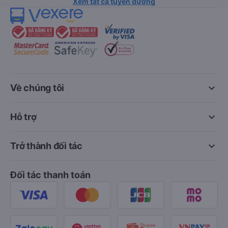
Xem tất cả tuyến đường
keyboard_arrow_down
Về chúng tôi
keyboard_arrow_down
Hỗ trợ
keyboard_arrow_down
Trở thành đối tác
Đối tác thanh toán