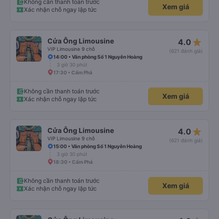
Không cần thanh toán trước
Xem giá
Xác nhận chỗ ngay lập tức
star_rate
Cửa Ông Limousine
4.0
VIP Limousine 9 chỗ
(621 đánh giá)
14:00 • Văn phòng Số 1 Nguyễn Hoàng
3 giờ 30 phút
17:30 • Cẩm Phả
Không cần thanh toán trước
Xem giá
Xác nhận chỗ ngay lập tức
star_rate
Cửa Ông Limousine
4.0
VIP Limousine 9 chỗ
(621 đánh giá)
15:00 • Văn phòng Số 1 Nguyễn Hoàng
3 giờ 30 phút
18:30 • Cẩm Phả
Không cần thanh toán trước
Xem giá
Xác nhận chỗ ngay lập tức