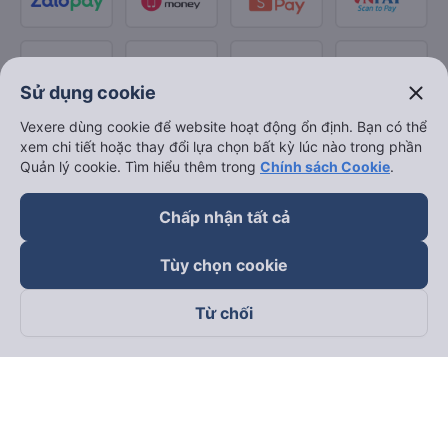
close
Sử dụng cookie
Vexere dùng cookie để website hoạt động ổn định. Bạn có thể
xem chi tiết hoặc thay đổi lựa chọn bất kỳ lúc nào trong phần
Quản lý cookie. Tìm hiểu thêm trong
Chính sách Cookie
.
Chấp nhận tất cả
Tùy chọn cookie
Từ chối
Theo dõi chúng tôi trên
Facebook
Tiktok
Youtube
Công ty TNHH Thương Mại Dịch Vụ Vexere