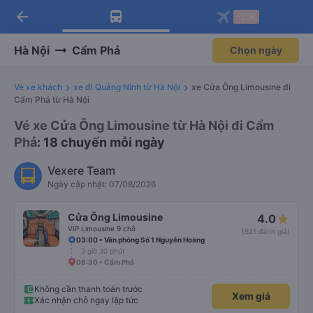
arrow_back
Tải app Vexere ngay!
Tải app Vexere
-30k
Mở app
Mở app
Nhận ưu đãi thành viên độc
-30k/ghế khi đặt vé máy bay qua
quyền
app
Hà Nội
Cẩm Phả
Chọn ngày
Vé xe khách
xe đi Quảng Ninh từ Hà Nội
xe Cửa Ông Limousine đi
Cẩm Phả từ Hà Nội
Vé xe Cửa Ông Limousine từ Hà Nội đi Cẩm
Phả
: 18 chuyến mỗi ngày
Vexere Team
Ngày cập nhật: 07/08/2026
Cửa Ông Limousine
4.0
VIP Limousine 9 chỗ
(621 đánh giá)
03:00 • Văn phòng Số 1 Nguyễn Hoàng
3 giờ 30 phút
06:30 • Cẩm Phả
Không cần thanh toán trước
Xem giá
Xác nhận chỗ ngay lập tức