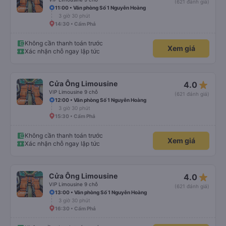
(621 đánh giá)
11:00 • Văn phòng Số 1 Nguyễn Hoàng
3 giờ 30 phút
14:30 • Cẩm Phả
Không cần thanh toán trước
Xem giá
Xác nhận chỗ ngay lập tức
star_rate
Cửa Ông Limousine
4.0
VIP Limousine 9 chỗ
(621 đánh giá)
12:00 • Văn phòng Số 1 Nguyễn Hoàng
3 giờ 30 phút
15:30 • Cẩm Phả
Không cần thanh toán trước
Xem giá
Xác nhận chỗ ngay lập tức
star_rate
Cửa Ông Limousine
4.0
VIP Limousine 9 chỗ
(621 đánh giá)
13:00 • Văn phòng Số 1 Nguyễn Hoàng
3 giờ 30 phút
16:30 • Cẩm Phả