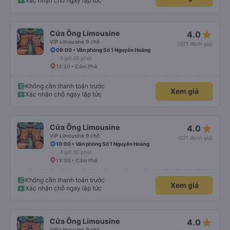
Xác nhận chỗ ngay lập tức
star_rate
Cửa Ông Limousine
4.0
VIP Limousine 9 chỗ
(621 đánh giá)
09:00 • Văn phòng Số 1 Nguyễn Hoàng
3 giờ 30 phút
12:30 • Cẩm Phả
Không cần thanh toán trước
Xem giá
Xác nhận chỗ ngay lập tức
star_rate
Cửa Ông Limousine
4.0
VIP Limousine 9 chỗ
(621 đánh giá)
10:00 • Văn phòng Số 1 Nguyễn Hoàng
3 giờ 30 phút
13:30 • Cẩm Phả
Không cần thanh toán trước
Xem giá
Xác nhận chỗ ngay lập tức
star_rate
Cửa Ông Limousine
4.0
VIP Limousine 9 chỗ