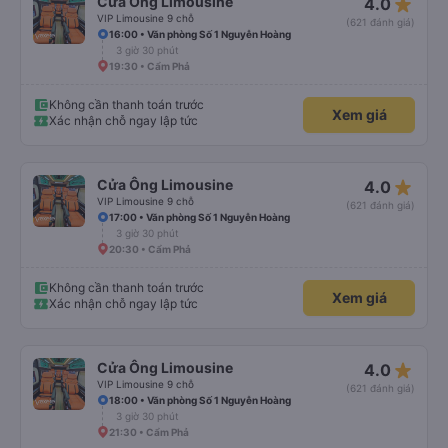
star_rate
Cửa Ông Limousine
4.0
VIP Limousine 9 chỗ
(621 đánh giá)
16:00 • Văn phòng Số 1 Nguyễn Hoàng
3 giờ 30 phút
19:30 • Cẩm Phả
Không cần thanh toán trước
Xem giá
Xác nhận chỗ ngay lập tức
star_rate
Cửa Ông Limousine
4.0
VIP Limousine 9 chỗ
(621 đánh giá)
17:00 • Văn phòng Số 1 Nguyễn Hoàng
3 giờ 30 phút
20:30 • Cẩm Phả
Không cần thanh toán trước
Xem giá
Xác nhận chỗ ngay lập tức
star_rate
Cửa Ông Limousine
4.0
VIP Limousine 9 chỗ
(621 đánh giá)
18:00 • Văn phòng Số 1 Nguyễn Hoàng
3 giờ 30 phút
21:30 • Cẩm Phả