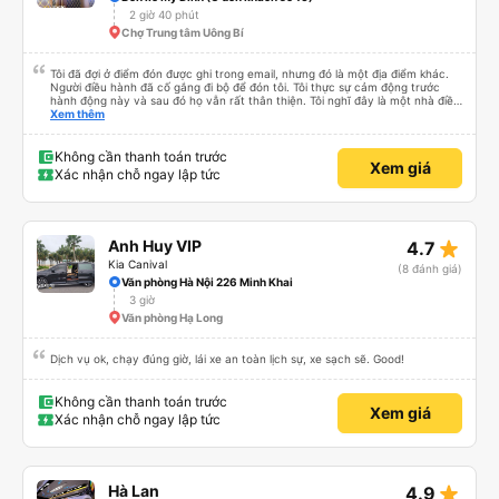
2 giờ 40 phút
Chợ Trung tâm Uông Bí
Tôi đã đợi ở điểm đón được ghi trong email, nhưng đó là một địa điểm khác.
Người điều hành đã cố gắng đi bộ để đón tôi. Tôi thực sự cảm động trước
hành động này và sau đó họ vẫn rất thân thiện. Tôi nghĩ đây là một nhà điều
hành xe buýt rất đáng tin cậy.
Xem thêm
Không cần thanh toán trước
Xem giá
Xác nhận chỗ ngay lập tức
star_rate
Anh Huy VIP
4.7
Kia Canival
(8 đánh giá)
Văn phòng Hà Nội 226 Minh Khai
3 giờ
Văn phòng Hạ Long
Dịch vụ ok, chạy đúng giờ, lái xe an toàn lịch sự, xe sạch sẽ. Good!
Không cần thanh toán trước
Xem giá
Xác nhận chỗ ngay lập tức
star_rate
Hà Lan
4.9