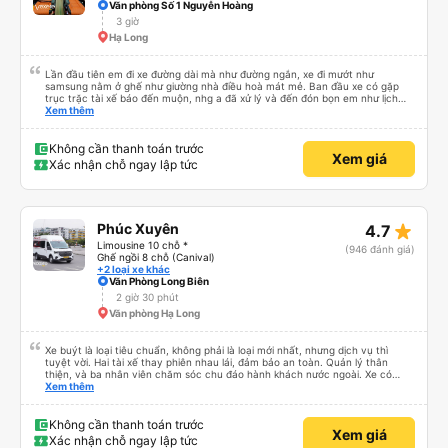
Văn phòng Số 1 Nguyễn Hoàng
3 giờ
Hạ Long
Lần đầu tiên em đi xe đường dài mà như đường ngắn, xe đi mướt như
samsung nằm ở ghế như giường nhà điều hoà mát mẻ. Ban đầu xe có gặp
trục trặc tài xế báo đến muộn, nhg a đã xử lý và đến đón bọn em như lịch
trên hệ thống. Anh tài xế Văn Sĩ quá vui tính và nhiệt tình, trời mưa gió đã
Xem thêm
chở bọn e về tận nơi an toàn. 5⭐️ cho anh tài xế Văn Sĩ cùng với nhà xe. Lần
sau e mong có duyên gặp lại a ạ.
Không cần thanh toán trước
Xem giá
Xác nhận chỗ ngay lập tức
star_rate
Phúc Xuyên
4.7
Limousine 10 chỗ *
(946 đánh giá)
Ghế ngồi 8 chỗ (Canival)
+2 loại xe khác
Văn Phòng Long Biên
2 giờ 30 phút
Văn phòng Hạ Long
Xe buýt là loại tiêu chuẩn, không phải là loại mới nhất, nhưng dịch vụ thì
tuyệt vời. Hai tài xế thay phiên nhau lái, đảm bảo an toàn. Quản lý thân
thiện, và ba nhân viên chăm sóc chu đáo hành khách nước ngoài. Xe có
máy lạnh và cổng sạc USB, và dừng thường xuyên ở các khu vực nghỉ ngơi.
Xem thêm
Phí vào nhà vệ sinh là 3.000 VND. Có nhiều loại đồ ăn nhẹ để lựa chọn. Bạn
chỉ cần đợi bên trong bến xe để lên xe, nhưng do bị chậm trễ, hành trình mất
khoảng 9 tiếng. Tôi hài lòng với giá vé 480.000 VND.
Không cần thanh toán trước
Xem giá
Xác nhận chỗ ngay lập tức