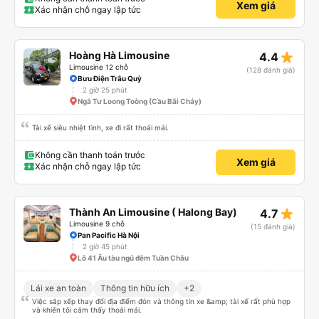
Xem giá
Viettel, tôi có rất nhiều thứ để giải trí. Nước được cung cấp và điểm trừ thực
Xác nhận chỗ ngay lập tức
sự duy nhất là một bà cô ồn ào đang nói chuyện điện thoại. (không có nhiều
việc để làm với hàng xóm của bạn!)
star_rate
Hoàng Hà Limousine
4.4
Limousine 12 chỗ
(128 đánh giá)
Bưu Điện Trâu Quỳ
2 giờ 25 phút
Ngã Tư Loong Toòng (Cầu Bãi Cháy)
Tài xế siêu nhiệt tình, xe đi rất thoải mái.
Không cần thanh toán trước
Xem giá
Xác nhận chỗ ngay lập tức
star_rate
Thành An Limousine ( Halong Bay)
4.7
Limousine 9 chỗ
(15 đánh giá)
Pan Pacific Hà Nội
2 giờ 45 phút
Lô 41 Âu tàu ngủ đêm Tuần Châu
Lái xe an toàn
Thông tin hữu ích
+2
Việc sắp xếp thay đổi địa điểm đón và thông tin xe &amp; tài xế rất phù hợp
và khiến tôi cảm thấy thoải mái.