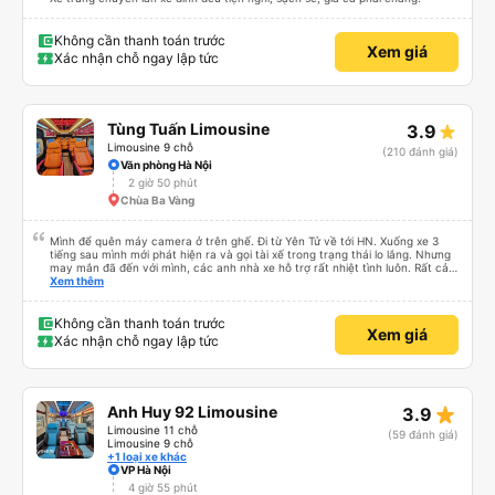
Không cần thanh toán trước
Xem giá
Xác nhận chỗ ngay lập tức
Tùng Tuấn Limousine
3.9
Limousine 9 chỗ
(210 đánh giá)
Văn phòng Hà Nội
2 giờ 50 phút
Chùa Ba Vàng
Mình để quên máy camera ở trên ghế. Đi từ Yên Tử về tới HN. Xuống xe 3
tiếng sau mình mới phát hiện ra và gọi tài xế trong trạng thái lo lắng. Nhưng
may mắn đã đến với mình, các anh nhà xe hỗ trợ rất nhiệt tình luôn. Rất cảm
ơn và chúc các anh nhà xe Tùng Tuấn sức khoẻ, vạn dặm bình an ạ!
Xem thêm
Không cần thanh toán trước
Xem giá
Xác nhận chỗ ngay lập tức
star_rate
Anh Huy 92 Limousine
3.9
Limousine 11 chỗ
(59 đánh giá)
Limousine 9 chỗ
+1 loại xe khác
VP Hà Nội
4 giờ 55 phút