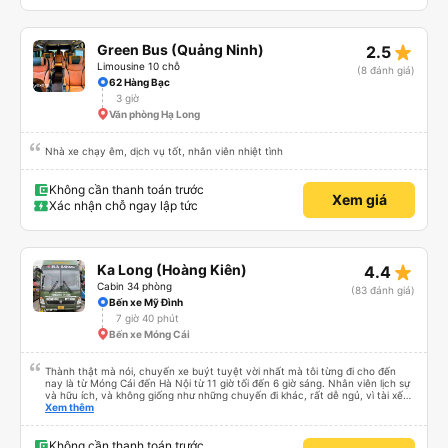
star_rate
Green Bus (Quảng Ninh)
2.5
Limousine 10 chỗ
(8 đánh giá)
62 Hàng Bạc
3 giờ
Văn phòng Hạ Long
Nhà xe chạy êm, dịch vụ tốt, nhân viên nhiệt tình
Không cần thanh toán trước
Xem giá
Xác nhận chỗ ngay lập tức
star_rate
Ka Long (Hoàng Kiên)
4.4
Cabin 34 phòng
(83 đánh giá)
Bến xe Mỹ Đình
7 giờ 40 phút
Bến xe Móng Cái
Thành thật mà nói, chuyến xe buýt tuyệt vời nhất mà tôi từng đi cho đến
nay là từ Móng Cái đến Hà Nội từ 11 giờ tối đến 6 giờ sáng. Nhân viên lịch sự
và hữu ích, và không giống như những chuyến đi khác, rất dễ ngủ, vì tài xế
không liên tục bóp còi. Tôi thức dậy lúc 4:30 sáng để kịp đi vệ sinh, và các
Xem thêm
tiện nghi thì sạch sẽ. Đây chắc chắn là một chiếc giường giá rẻ, nhưng với
một chiếc giường cỡ queen thấp với chiều cao 159 cm, tôi có thể vừa với
giày và ba lô của mình. Cổng USB hoạt động và với gói cước 8 gb/ngày của
Không cần thanh toán trước