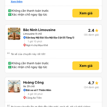
biến ở châu Á. Vì vậy, hãy mang theo quần áo ấm hoặc thứ gì đó để che
Xem thêm
chắn.
Không cần thanh toán trước
Xem giá
Xác nhận chỗ ngay lập tức
Bắc Ninh Limousine
2.4
Limousine 9 chỗ
(55 đánh giá)
Sân bay Nội Bài (Ga Nội Địa Cột E5 Tầng 1)
1 giờ 10 phút
Ngã 4 chợ Mạo Khê
Tài xế của chuyến này rất tốt!
Không cần thanh toán trước
Xem giá
Xác nhận chỗ ngay lập tức
Hoàng Công
4.7
Xe 29 chỗ
(24 đánh giá)
Bãi xe số 1 Thiên Hiền
4 giờ 30 phút
Cảng Ao Tiên
Xe trung chuyển lẫn xe đính đều tiện nghi, sạch sẽ, giá cả phải chăng.