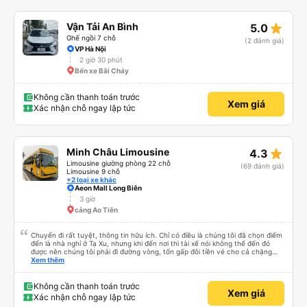
star_rate
Vận Tải An Bình
5.0
Ghế ngồi 7 chỗ
(2 đánh giá)
VP Hà Nội
2 giờ 30 phút
Bến xe Bãi Cháy
Không cần thanh toán trước
Xem giá
Xác nhận chỗ ngay lập tức
star_rate
Minh Châu Limousine
4.3
Limousine giường phòng 22 chỗ
(69 đánh giá)
Limousine 9 chỗ
+2 loại xe khác
Aeon Mall Long Biên
3 giờ
cảng Ao Tiên
Chuyến đi rất tuyệt, thông tin hữu ích. Chỉ có điều là chúng tôi đã chọn điểm
đến là nhà nghỉ ở Tạ Xu, nhưng khi đến nơi thì tài xế nói không thể đến đó
được nên chúng tôi phải đi đường vòng, tốn gấp đôi tiền vé cho cả chặng
cuối của chuyến đi từ Hà Nội. Ngoài ra thì mọi thứ khác đều rất tốt.
Xem thêm
Không cần thanh toán trước
Xem giá
Xác nhận chỗ ngay lập tức