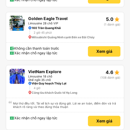
ăn khác nhau. Ghế ngồi rất thoải mái! Hãy nhớ rằng đôi khi chất lượng đường
không được tốt nên có thể rất rung lắc. Chúng tôi đã đặt 2 ghế trên cùng ở
phía sau cùng của xe buýt và bạn có thể cảm thấy xe buýt rung rất nhiều,
những ghế dưới ngay trước những ghế này thoải mái hơn nhiều và chúng tôi
có thể sử dụng chúng vì chúng trống. Nhìn chung là một hành trình rất tốt :)
star_rate
Golden Eagle Travel
5.0
Limousine 28 chỗ VIP
(1 đánh giá)
160 Trần Quang Khải
2 giờ 45 phút
Mitsubishi Quảng Ninh cạnh Bến xe Bãi Cháy
Không cần thanh toán trước
Xem giá
Xác nhận chỗ ngay lập tức
star_rate
VietNam Explore
4.6
Limousine 18 chỗ
(108 đánh giá)
Ghế ngồi 35 chỗ
Viện Quy hoạch Thủy Lợi
4 giờ
Cảng tàu khách Quốc tế Hạ Long
Mọi thứ đều tốt. Tài xế lịch sự và đúng giờ. Lái xe an toàn, điểm đón và trả
khách rõ ràng và theo đúng thỏa thuận
Xác nhận chỗ ngay lập tức
Xem giá