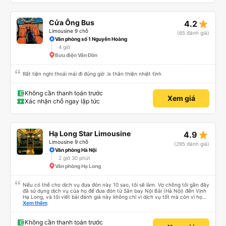
star_rate
Cửa Ông Bus
4.2
Limousine 9 chỗ
(65 đánh giá)
Văn phòng số 1 Nguyễn Hoàng
4 giờ
Bưu điện Vân Đồn
Rất tiện nghi thoải mái đi đúng giờ .lx thân thiện nhiệt tình
Không cần thanh toán trước
Xem giá
Xác nhận chỗ ngay lập tức
star_rate
Hạ Long Star Limousine
4.9
Limousine 9 chỗ
(295 đánh giá)
Văn phòng Hà Nội
2 giờ 30 phút
Văn phòng Hạ Long
Nếu có thể cho dịch vụ đưa đón này 10 sao, tôi sẽ làm. Vợ chồng tôi gần đây
đã sử dụng dịch vụ của họ để đưa đón từ Sân bay Nội Bài (Hà Nội) đến Vịnh
Hạ Long, và tôi viết bài đánh giá này không chỉ vì dịch vụ tốt mà còn vì họ
thực sự là những anh hùng. Chuyến bay của chúng tôi bị hoãn nghiêm trọng,
Xem thêm
và mặc dù đã cố gắng hết sức để liên lạc, chúng tôi vẫn đến sân bay muộn
hơn hai tiếng. Chúng tôi căng thẳng, kiệt sức và hoàn toàn nghĩ rằng mình
sẽ lỡ chuyến xe đã đặt trước, có khả năng gây nguy hiểm cho toàn bộ
Không cần thanh toán trước