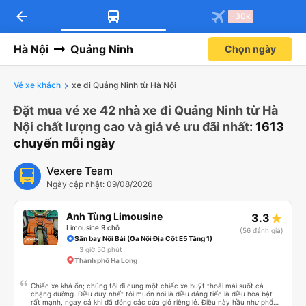
arrow_back
-30k
Hà Nội
Quảng Ninh
Chọn ngày
Vé xe khách
xe đi Quảng Ninh từ Hà Nội
Đặt mua vé xe 42 nhà xe đi Quảng Ninh từ Hà
Nội chất lượng cao và giá vé ưu đãi nhất
: 1613
chuyến mỗi ngày
Vexere Team
Ngày cập nhật: 09/08/2026
Anh Tùng Limousine
3.3
Limousine 9 chỗ
(56 đánh giá)
Sân bay Nội Bài (Ga Nội Địa Cột E5 Tầng 1)
3 giờ 50 phút
Thành phố Hạ Long
Chiếc xe khá ổn; chúng tôi đi cùng một chiếc xe buýt thoải mái suốt cả
chặng đường. Điều duy nhất tôi muốn nói là điều đáng tiếc là điều hòa bật
rất mạnh, ngay cả khi đã đóng các cửa gió riêng lẻ. Điều này hầu như phổ