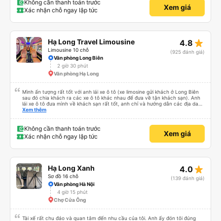
Không cần thanh toán trước
Xem giá
Xác nhận chỗ ngay lập tức
star_rate
Hạ Long Travel Limousine
4.8
Limousine 10 chỗ
(925 đánh giá)
Văn phòng Long Biên
2 giờ 30 phút
Văn phòng Hạ Long
Mình ấn tượng rất tốt với anh lái xe ô tô (xe limosine gửi khách ở Long Biên
sau đó chia khách ra các xe ô tô khác nhau để đưa về tận khách sạn). Anh
lái xe ô tô đưa mình về khách sạn rất tốt, anh chỉ và hướng dẫn các địa danh
các món ăn nổi tiếng ở Hà Nội, mình để ý khi anh trả khách thì anh luôn
Xem thêm
xuống xe và mở cửa xe cho khách (tiểu tiết nhưng chứng tỏ thái độ phục vụ
rất tốt). Mẹ mình rất thích anh lái xe này vì anh có chia sẻ với mẹ mình về
những quan điểm sống rất ấn tượng. Mình không xin tên của anh chỉ biết anh
Không cần thanh toán trước
Xem giá
ở Ninh Bình thôi. Rất mong lần sau được anh lái xe tiếp và anh có nhiều
Xác nhận chỗ ngay lập tức
chuyến xe hơn để nhiều người biết đến anh hơn.
star_rate
Hạ Long Xanh
4.0
Sơ đồ 16 chỗ
(139 đánh giá)
Văn phòng Hà Nội
4 giờ 15 phút
Chợ Cửa Ông
Tài xế rất chu đáo và quan tâm đến nhu cầu của tôi. Anh ấy đón tôi đúng