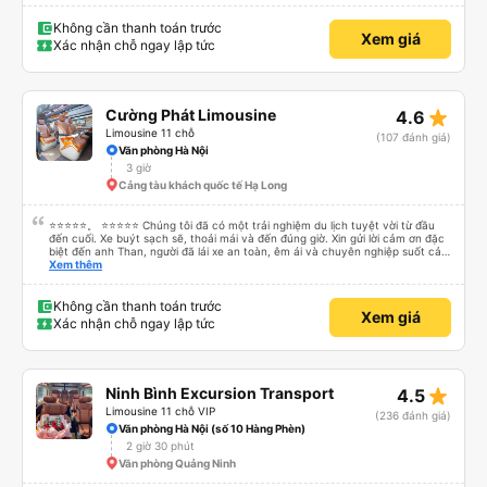
Không cần thanh toán trước
Xem giá
Xác nhận chỗ ngay lập tức
star_rate
Cường Phát Limousine
4.6
Limousine 11 chỗ
(107 đánh giá)
Văn phòng Hà Nội
3 giờ
Cảng tàu khách quốc tế Hạ Long
⭐⭐⭐⭐⭐。 ⭐⭐⭐⭐⭐ Chúng tôi đã có một trải nghiệm du lịch tuyệt vời từ đầu
đến cuối. Xe buýt sạch sẽ, thoải mái và đến đúng giờ. Xin gửi lời cảm ơn đặc
biệt đến anh Than, người đã lái xe an toàn, êm ái và chuyên nghiệp suốt cả
hành trình. Sự cẩn thận của anh ấy khiến chúng tôi cảm thấy thoải mái và
Xem thêm
an tâm mọi lúc. Chúng tôi cũng muốn bày tỏ lòng biết ơn chân thành đến Ivy
vì dịch vụ khách hàng xuất sắc của cô ấy. Cô ấy thân thiện, chuyên nghiệp
và luôn nhanh chóng trả lời các câu hỏi của chúng tôi. Mọi thứ đều được tổ
Không cần thanh toán trước
Xem giá
chức tốt, khiến chuyến đi của chúng tôi suôn sẻ, thú vị và hoàn toàn không
Xác nhận chỗ ngay lập tức
căng thẳng. Chúng tôi thực sự đánh giá cao dịch vụ tuyệt vời và rất khuyến
khích mọi người sử dụng dịch vụ của công ty này nếu đi du lịch tại Việt Nam.
Cảm ơn anh Than và Ivy đã giúp chuyến đi của chúng tôi trở thành một trải
nghiệm tuyệt vời!
star_rate
Ninh Bình Excursion Transport
4.5
Limousine 11 chỗ VIP
(236 đánh giá)
Văn phòng Hà Nội (số 10 Hàng Phèn)
2 giờ 30 phút
Văn phòng Quảng Ninh