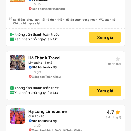
3 giờ
Bến xe khách Hoành Bồ
xe đi êm, chạy lướt, tài xế thân thiện, đồ ăn trạm dừng ngon, WC sạch sẽ.
Chắc chắn quay lại
Không cần thanh toán trước
Xem giá
Xác nhận chỗ ngay lập tức
star_rate
Hà Thành Travel
Limousine 11 chỗ
(0 đánh giá)
Nhà hát lớn Hà Nội
3 giờ
Cảng tàu Tuần Châu
Không cần thanh toán trước
Xem giá
Xác nhận chỗ ngay lập tức
star_rate
Hạ Long Limousine
4.7
Ghế 20 chỗ
(6 đánh giá)
Nhà hát lớn Hà Nội
3 giờ
Cảng tàu khách Quốc tế Tuần Châu