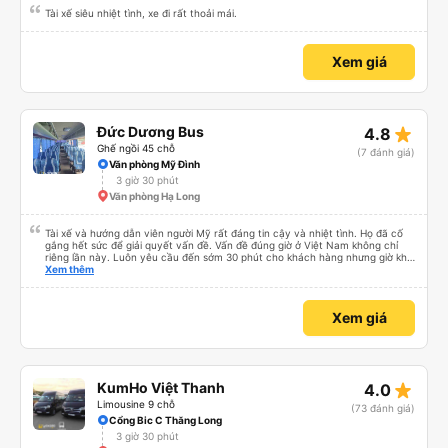
Tài xế siêu nhiệt tình, xe đi rất thoải mái.
Xem giá
star_rate
Đức Dương Bus
4.8
Ghế ngồi 45 chỗ
(7 đánh giá)
Văn phòng Mỹ Đình
3 giờ 30 phút
Văn phòng Hạ Long
Tài xế và hướng dẫn viên người Mỹ rất đáng tin cậy và nhiệt tình. Họ đã cố
gắng hết sức để giải quyết vấn đề. Vấn đề đúng giờ ở Việt Nam không chỉ
riêng lần này. Luôn yêu cầu đến sớm 30 phút cho khách hàng nhưng giờ khởi
hành thường trễ 30 phút. Ngoài ra thì tôi rất hài lòng.
Xem thêm
Xem giá
star_rate
KumHo Việt Thanh
4.0
Limousine 9 chỗ
(73 đánh giá)
Cổng Bic C Thăng Long
3 giờ 30 phút