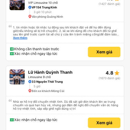
VIP Limousine 10 chỗ
(1427 đánh giá)
VP 154 Trung Kính
3 giờ 10 phút
Văn phòng Quảng Ninh
1. tin nhắn hoặc lời nhắc tự động sau khi khách đặt vé để họ đến đúng
giờ(nếu không sẽ bị trễ chuyến). 2. lái xe khi dừng đỗ cho khách đổi từ ghế
sau lên ghế trước cạnh tài xế chú ý cửa lên tránh miệng cống(để đảm bảo
an toàn cho khách- tại HN: miệng cống bằng sắt chữ nhật dạng ô lưới, cửa
Xem thêm
miệng cống còn kết nối với vỉa hè tương đương 1 viên gạch lát viền vỉa hè
50-60cm. 3. Thái độ và tay nghề tài xế tốt. Bác tài đã cố gắng để về đến
Tng kịp 20h, để khách nối chuyến Xe 11 chỗ nên thoáng đãng.
Không cần thanh toán trước
Xem giá
Xác nhận chỗ ngay lập tức
star_rate
Lữ Hành Quỳnh Thanh
4.8
Limousine 9 chỗ
(1670 đánh giá)
33 Nguyễn Thời Trung
5 giờ
Bến xe khách Móng Cái
Nhà xe hỗ trợ đổi chuyến nhiệt tình. Dù đã sát giờ đón khách lên xe trung
chuyển và quá hạn hủy vé, nhưng gọi điện để nghị đổi chuyến vẫn dc hãng
hỗ trợ nhiệt tình, sắp xếp ghế ngồi đúng vị trí
Xác nhận chỗ ngay lập tức
Xem giá