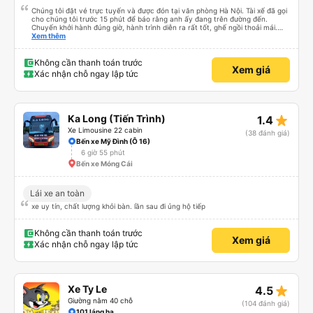
Chúng tôi đặt vé trực tuyến và được đón tại văn phòng Hà Nội. Tài xế đã gọi
cho chúng tôi trước 15 phút để báo rằng anh ấy đang trên đường đến.
Chuyến khởi hành đúng giờ, hành trình diễn ra rất tốt, ghế ngồi thoải mái.
Chúng tôi đã chọn trả khách ở Tam Cốc khi đặt xe trực tuyến, tài xế đã trả
Xem thêm
khách ở gần nơi lưu trú.
Không cần thanh toán trước
Xem giá
Xác nhận chỗ ngay lập tức
star_rate
Ka Long (Tiến Trình)
1.4
Xe Limousine 22 cabin
(38 đánh giá)
Bến xe Mỹ Đình (Ô 16)
6 giờ 55 phút
Bến xe Móng Cái
Lái xe an toàn
xe uy tín, chất lượng khỏi bàn. lần sau đi ủng hộ tiếp
Không cần thanh toán trước
Xem giá
Xác nhận chỗ ngay lập tức
star_rate
Xe Ty Le
4.5
Giường nằm 40 chỗ
(104 đánh giá)
101 láng hạ