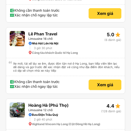
Không cần thanh toán trước
Xem giá
Xác nhận chỗ ngay lập tức
star_rate
Lê Phan Travel
5.0
Limousine 16 chỗ
(6 đánh giá)
Nhà Hát Lớn Hà Nội
3 giờ 30 phút
Cảng tàu khách Quốc tế Hạ Long
Xe mới, tài xế láy xe êm, được đón tận nơi ở Hạ Long, bạn tiếp viên liên lạc
dễ dàng và gọi trước để xác nhận đặt vé cũng như địa điểm đón khách, nếu
có dịp sẽ chọn nhà xe này tiếp
Không cần thanh toán trước
Xem giá
Xác nhận chỗ ngay lập tức
star_rate
Hoàng Hà (Phú Thọ)
4.4
Limousine 12 chỗ
(128 đánh giá)
Bưu Điện Trâu Quỳ
2 giờ 40 phút
Highland Vincom Hạ Long (Cột Đồng Hồ Hạ Long)