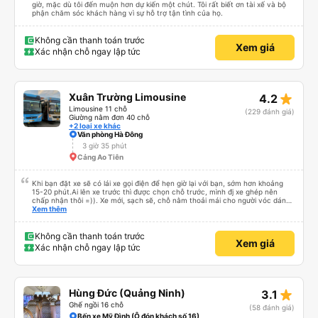
giờ, mặc dù tôi đến muộn hơn dự kiến ​​một chút. Tôi rất biết ơn tài xế và bộ
phận chăm sóc khách hàng vì sự hỗ trợ tận tình của họ.
Không cần thanh toán trước
Xem giá
Xác nhận chỗ ngay lập tức
star_rate
Xuân Trường Limousine
4.2
Limousine 11 chỗ
(229 đánh giá)
Giường nằm đơn 40 chỗ
+2 loại xe khác
Văn phòng Hà Đông
3 giờ 35 phút
Cảng Ao Tiên
Khi bạn đặt xe sẽ có lái xe gọi điện để hẹn giờ lại với bạn, sớm hơn khoảng
15-20 phút.Ai lên xe trước thì được chọn chỗ trước, mình đj xe ghép nên
chấp nhận thôi =)). Xe mới, sạch sẽ, chỗ nằm thoải mái cho người vóc dáng
vừa ( ai m8 người thì hơi vướng víu xíu ha ). Hừm xe mới, điều hoà lạnh sâu
Xem thêm
nên bạn nào không chịu được lạnh nhớ lấu cái chăn dày đắp cho ấm. Bác tài
lái xe khá là êm nhưng mỗi tội khi nói chuyện điện thoại khá là to làm mình
trong chuyến đi tỉnh dậy sương sương khoảng 2-3 lần nhưng vẫn ngủ ngon
Không cần thanh toán trước
Xem giá
(may béo nên dễ ngủ tỉnh là ngủ típ ). Nhà xe nên mắc cái rèm hay màn
Xác nhận chỗ ngay lập tức
nhựa ngăn cách khách với lái xe, ổm cho 2 bên. Nói chung mình rất có thiện
cảm với nhà xe này nên nếu đi đâu xuống Hạ Long thì mình vẫn chọn quay
lại nhà xe ni.
star_rate
Hùng Đức (Quảng Ninh)
3.1
Ghế ngồi 16 chỗ
(58 đánh giá)
Bến xe Mỹ Đình (Ô đón khách số 16)