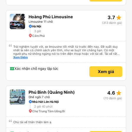
star_rate
Hoàng Phú Limousine
3.7
Limousine 11 chỗ
(313 đánh giá)
Hà Nội
3 giờ
Cẩm Phả
Trải nghiệm tuyệt vời, xe limousine tốt nhất từ trước đến nay. Đề xuất duy
nhất là nên có chính sách yên tĩnh, như xe buýt Vin chẳng hạn. Có một
người phụ nữ không ngừng nói to trên điện thoại hoặc với tài xế. Tài xế rất
tôn trọng. Những hành khách khác, thậm chí cả trẻ nhỏ cũng rất chu đáo.
Xem thêm
Tôi sẽ quay lại Hà Nội trong vài ngày nữa, chúng ta sẽ xem liệu tôi chỉ may
mắn hay xe limousine và dịch vụ luôn tuyệt vời. Hiện tại, chắc chắn sẽ giới
thiệu
Xác nhận chỗ ngay lập tức
Xem giá
star_rate
Phú Bình (Quảng Ninh)
4.6
Ghế ngồi 7 chỗ
(70 đánh giá)
Nhà Hát Lớn Hà Nội
2 giờ 40 phút
Chợ Trung Tâm Uông Bí
Chú tài xế thân thiện lắm ạ.