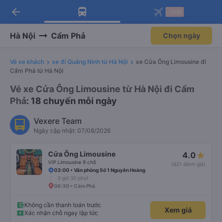
arrow_back
Tải app Vexere ngay!
Tải app Vexere
-30k
Mở app
Mở app
Nhận ưu đãi thành viên độc
-30k/ghế khi đặt vé máy bay qua
quyền
app
Hà Nội
Cẩm Phả
Chọn ngày
Vé xe khách
xe đi Quảng Ninh từ Hà Nội
xe Cửa Ông Limousine đi
Cẩm Phả từ Hà Nội
Vé xe Cửa Ông Limousine từ Hà Nội đi Cẩm
Phả
: 18 chuyến mỗi ngày
Vexere Team
Ngày cập nhật: 07/08/2026
Cửa Ông Limousine
4.0
VIP Limousine 9 chỗ
(621 đánh giá)
03:00 • Văn phòng Số 1 Nguyễn Hoàng
3 giờ 30 phút
06:30 • Cẩm Phả
Không cần thanh toán trước
Xem giá
Xác nhận chỗ ngay lập tức