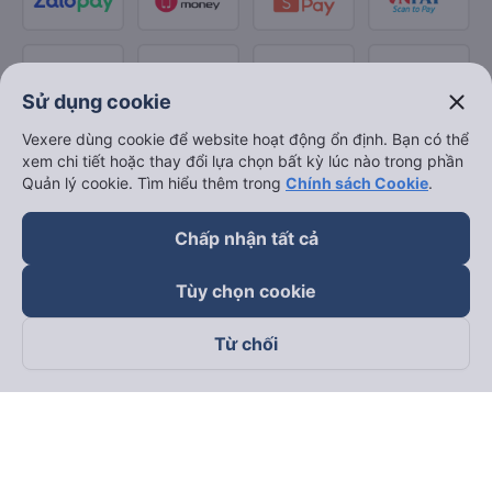
close
Sử dụng cookie
Vexere dùng cookie để website hoạt động ổn định. Bạn có thể
xem chi tiết hoặc thay đổi lựa chọn bất kỳ lúc nào trong phần
Quản lý cookie. Tìm hiểu thêm trong
Chính sách Cookie
.
Chấp nhận tất cả
Tùy chọn cookie
Từ chối
Theo dõi chúng tôi trên
Facebook
Tiktok
Youtube
Công ty TNHH Thương Mại Dịch Vụ Vexere