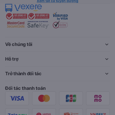
Xem tất cả tuyến đường
keyboard_arrow_down
Về chúng tôi
keyboard_arrow_down
Hỗ trợ
keyboard_arrow_down
Trở thành đối tác
Đối tác thanh toán