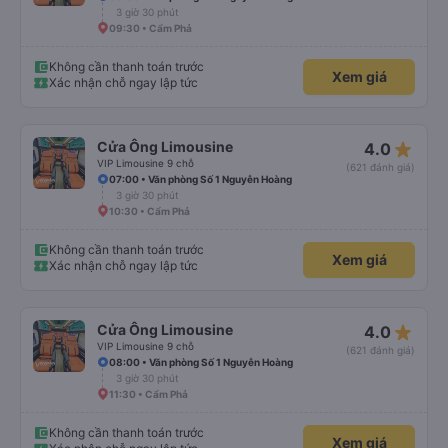
3 giờ 30 phút
09:30 • Cẩm Phả
Không cần thanh toán trước
Xem giá
Xác nhận chỗ ngay lập tức
star_rate
Cửa Ông Limousine
4.0
VIP Limousine 9 chỗ
(621 đánh giá)
07:00 • Văn phòng Số 1 Nguyễn Hoàng
3 giờ 30 phút
10:30 • Cẩm Phả
Không cần thanh toán trước
Xem giá
Xác nhận chỗ ngay lập tức
star_rate
Cửa Ông Limousine
4.0
VIP Limousine 9 chỗ
(621 đánh giá)
08:00 • Văn phòng Số 1 Nguyễn Hoàng
3 giờ 30 phút
11:30 • Cẩm Phả
Không cần thanh toán trước
Xem giá