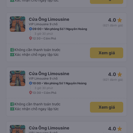
Xác nhận chỗ ngay lập tức
star_rate
Cửa Ông Limousine
4.0
VIP Limousine 9 chỗ
(621 đánh giá)
09:00 • Văn phòng Số 1 Nguyễn Hoàng
3 giờ 30 phút
12:30 • Cẩm Phả
Không cần thanh toán trước
Xem giá
Xác nhận chỗ ngay lập tức
star_rate
Cửa Ông Limousine
4.0
VIP Limousine 9 chỗ
(621 đánh giá)
10:00 • Văn phòng Số 1 Nguyễn Hoàng
3 giờ 30 phút
13:30 • Cẩm Phả
Không cần thanh toán trước
Xem giá
Xác nhận chỗ ngay lập tức
star_rate
Cửa Ông Limousine
4.0
VIP Limousine 9 chỗ