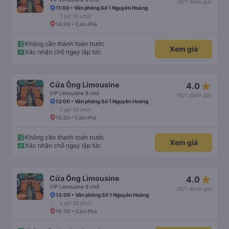
(621 đánh giá)
11:00 • Văn phòng Số 1 Nguyễn Hoàng
3 giờ 30 phút
14:30 • Cẩm Phả
Không cần thanh toán trước
Xem giá
Xác nhận chỗ ngay lập tức
star_rate
Cửa Ông Limousine
4.0
VIP Limousine 9 chỗ
(621 đánh giá)
12:00 • Văn phòng Số 1 Nguyễn Hoàng
3 giờ 30 phút
15:30 • Cẩm Phả
Không cần thanh toán trước
Xem giá
Xác nhận chỗ ngay lập tức
star_rate
Cửa Ông Limousine
4.0
VIP Limousine 9 chỗ
(621 đánh giá)
13:00 • Văn phòng Số 1 Nguyễn Hoàng
3 giờ 30 phút
16:30 • Cẩm Phả