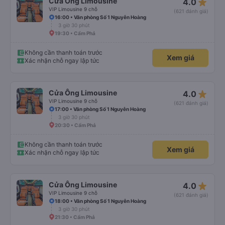
star_rate
Cửa Ông Limousine
4.0
VIP Limousine 9 chỗ
(621 đánh giá)
16:00 • Văn phòng Số 1 Nguyễn Hoàng
3 giờ 30 phút
19:30 • Cẩm Phả
Không cần thanh toán trước
Xem giá
Xác nhận chỗ ngay lập tức
star_rate
Cửa Ông Limousine
4.0
VIP Limousine 9 chỗ
(621 đánh giá)
17:00 • Văn phòng Số 1 Nguyễn Hoàng
3 giờ 30 phút
20:30 • Cẩm Phả
Không cần thanh toán trước
Xem giá
Xác nhận chỗ ngay lập tức
star_rate
Cửa Ông Limousine
4.0
VIP Limousine 9 chỗ
(621 đánh giá)
18:00 • Văn phòng Số 1 Nguyễn Hoàng
3 giờ 30 phút
21:30 • Cẩm Phả