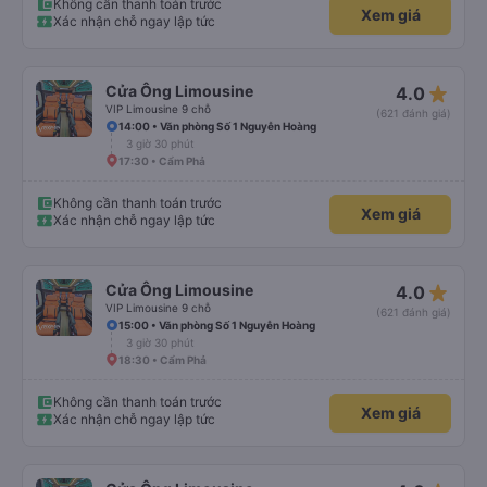
Không cần thanh toán trước
Xem giá
Xác nhận chỗ ngay lập tức
star_rate
Cửa Ông Limousine
4.0
VIP Limousine 9 chỗ
(621 đánh giá)
14:00 • Văn phòng Số 1 Nguyễn Hoàng
3 giờ 30 phút
17:30 • Cẩm Phả
Không cần thanh toán trước
Xem giá
Xác nhận chỗ ngay lập tức
star_rate
Cửa Ông Limousine
4.0
VIP Limousine 9 chỗ
(621 đánh giá)
15:00 • Văn phòng Số 1 Nguyễn Hoàng
3 giờ 30 phút
18:30 • Cẩm Phả
Không cần thanh toán trước
Xem giá
Xác nhận chỗ ngay lập tức