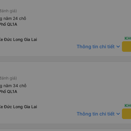
đánh giá)
ng nằm 24 chỗ
Phổ QL1A
KH
e Đức Long Gia Lai
keyboard_arrow_down
Thông tin chi tiết
đánh giá)
ng nằm 34 chỗ
Phổ QL1A
KH
e Đức Long Gia Lai
keyboard_arrow_down
Thông tin chi tiết