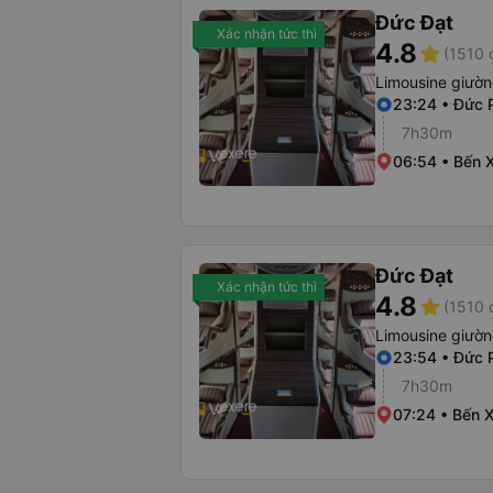
Đức Đạt
Xác nhận tức thì
4.8
star
(1510 
Limousine giườ
23:24 • Đức 
7h30m
06:54 • Bến X
Đức Đạt
Xác nhận tức thì
4.8
star
(1510 
Limousine giườ
23:54 • Đức 
7h30m
07:24 • Bến X