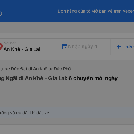
Đơn hàng của tôi
Mở bán vé trên Vexe
fo
Nơi đến
add
Nhập ngày đi
Thêm
xe Đức Đạt đi An Khê từ Đức Phổ
 Ngãi đi An Khê - Gia Lai
: 6 chuyến mỗi ngày
rống và ưu đãi khi đặt vé