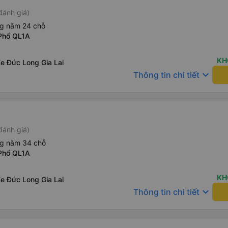
đánh giá)
ng nằm 24 chỗ
Phổ QL1A
KH
e Đức Long Gia Lai
keyboard_arrow_down
Thông tin chi tiết
đánh giá)
ng nằm 34 chỗ
Phổ QL1A
KH
e Đức Long Gia Lai
keyboard_arrow_down
Thông tin chi tiết