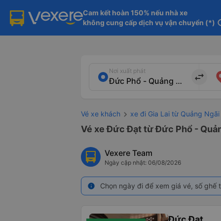
Cam kết hoàn 150% nếu nhà xe

không cung cấp dịch vụ vận chuyển (*)
in
Nơi xuất phát
import_export
Vé xe khách
xe đi Gia Lai từ Quảng Ngãi
Vé xe Đức Đạt từ Đức Phổ - Quảng
Vexere Team
Ngày cập nhật: 06/08/2026
Chọn ngày đi để xem giá vé, số ghế t
info
Đức Đạt