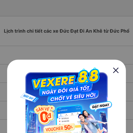
Lịch trình chi tiết các xe Đức Đạt Đi An Khê từ Đức Phổ