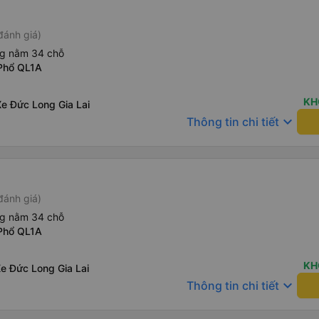
đánh giá)
ng nằm 34 chỗ
Phổ QL1A
KH
e Đức Long Gia Lai
keyboard_arrow_down
Thông tin chi tiết
đánh giá)
ng nằm 34 chỗ
Phổ QL1A
KH
e Đức Long Gia Lai
keyboard_arrow_down
Thông tin chi tiết