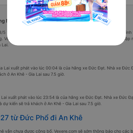
g Ngãi từ An Khê - Gia Lai
4.8/5 xe Đức Đạt được đánh giá là xe khách có chất lượng Trung bìn
g. Với giá vé chỉ từ 300000 đ và các tiện ích trên xe như: Đang cậ
 Lai.
a Lai xuất phát vào lúc 00:04 là của hãng xe Đức Đạt. Nhà xe Đức 
ch ở An Khê - Gia Lai sau 7.5 giờ.
a Lai xuất phát vào lúc 23:54 là của hãng xe Đức Đạt. Nhà xe Đức Đ
dự kiến sẽ trả khách ở An Khê - Gia Lai sau 7.5 giờ.
027 từ Đức Phổ đi An Khê
Khê vẫn chưa được công bố. Vexere.com sẽ sớm thông báo cho các b