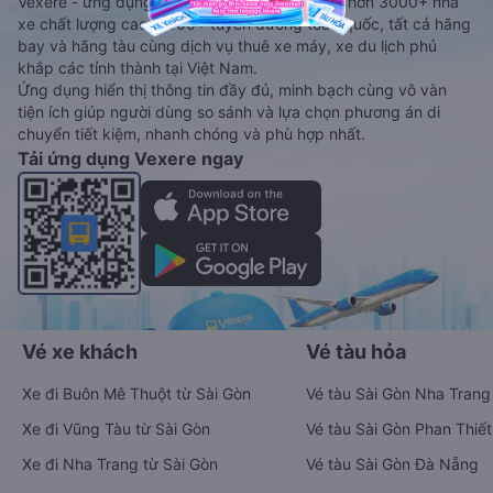
Vexere - ứng dụng đặt vé đa phương tiện với hơn 3000+ nhà
xe chất lượng cao, 5000+ tuyến đường toàn quốc, tất cả hãng
bay và hãng tàu cùng dịch vụ thuê xe máy, xe du lịch phủ
khắp các tỉnh thành tại Việt Nam.
Ứng dụng hiển thị thông tin đầy đủ, minh bạch cùng vô vàn
tiện ích giúp người dùng so sánh và lựa chọn phương án di
chuyển tiết kiệm, nhanh chóng và phù hợp nhất.
Tải ứng dụng Vexere ngay
Vé xe khách
Vé tàu hỏa
Xe đi Buôn Mê Thuột từ Sài Gòn
Vé tàu Sài Gòn Nha Trang
Xe đi Vũng Tàu từ Sài Gòn
Vé tàu Sài Gòn Phan Thiết
Xe đi Nha Trang từ Sài Gòn
Vé tàu Sài Gòn Đà Nẵng