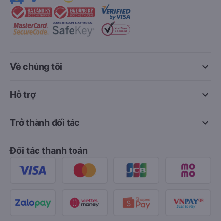
keyboard_arrow_down
Về chúng tôi
keyboard_arrow_down
Hỗ trợ
keyboard_arrow_down
Trở thành đối tác
Đối tác thanh toán