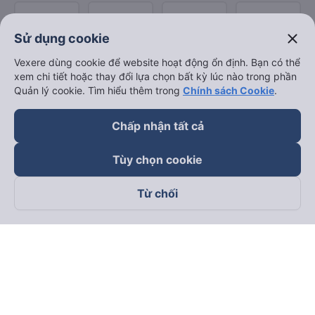
close
Sử dụng cookie
Vexere dùng cookie để website hoạt động ổn định. Bạn có thể
xem chi tiết hoặc thay đổi lựa chọn bất kỳ lúc nào trong phần
Quản lý cookie. Tìm hiểu thêm trong
Chính sách Cookie
.
Chấp nhận tất cả
Tùy chọn cookie
Từ chối
Theo dõi chúng tôi trên
Facebook
Tiktok
Youtube
Công ty TNHH Thương Mại Dịch Vụ Vexere
Địa chỉ đăng ký kinh doanh: 8C Chữ Đồng Tử, Phường Tân