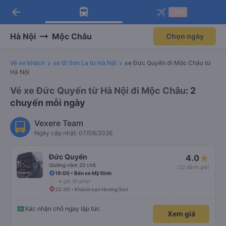
arrow_back
Tải app Vexere ngay!
Tải app Vexere
-30k
Mở app
Mở app
Nhận ưu đãi thành viên độc
-30k/ghế khi đặt vé máy bay qua
quyền
app
Hà Nội
Mộc Châu
Chọn ngày
Vé xe khách
xe đi Sơn La từ Hà Nội
xe Đức Quyến đi Mộc Châu từ
Hà Nội
Vé xe Đức Quyến từ Hà Nội đi Mộc Châu
: 2
chuyến mỗi ngày
Vexere Team
Ngày cập nhật: 07/08/2026
Đức Quyến
4.0
Giường nằm 20 chỗ
(22 đánh giá)
19:00 • Bến xe Mỹ Đình
4 giờ 30 phút
23:30 • Khách sạn Hương Sen
Xác nhận chỗ ngay lập tức
Xem giá