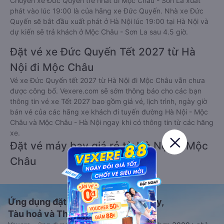
Chuyến xe Đức Quyến trễ nhất đi Mộc Châu - Sơn La xuất
phát vào lúc 19:00 là của hãng xe Đức Quyến. Nhà xe Đức
Quyến sẽ bắt đầu xuất phát ở Hà Nội lúc 19:00 tại Hà Nội và
dự kiến sẽ trả khách ở Mộc Châu - Sơn La sau 4.5 giờ.
Đặt vé xe Đức Quyến Tết 2027 từ Hà
Nội đi Mộc Châu
Vé xe Đức Quyến tết 2027 từ Hà Nội đi Mộc Châu vẫn chưa
được công bố. Vexere.com sẽ sớm thông báo cho các bạn
thông tin vé xe Tết 2027 bao gồm giá vé, lịch trình, ngày giờ
bán vé của các hãng xe khách đi tuyến đường Hà Nội - Mộc
Châu và Mộc Châu - Hà Nội ngay khi có thông tin từ các hãng
xe.
Đặt vé máy bay giá rẻ từ Hà Nội đi Mộc
Châu
Ứng dụng đặt vé Xe khách, Máy bay,
Tàu hoả và Thuê xe