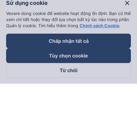
close
Sử dụng cookie
Vexere dùng cookie để website hoạt động ổn định. Bạn có thể
xem chi tiết hoặc thay đổi lựa chọn bất kỳ lúc nào trong phần
Quản lý cookie. Tìm hiểu thêm trong
Chính sách Cookie
.
Chấp nhận tất cả
Tùy chọn cookie
Từ chối
Theo dõi chúng tôi trên
Facebook
Tiktok
Youtube
Công ty TNHH Thương Mại Dịch Vụ Vexere
Địa chỉ đăng ký kinh doanh: 8C Chữ Đồng Tử, Phường Tân
Sơn Nhất, TP. Hồ Chí Minh, Việt Nam
Địa chỉ
:
Lầu 2, toà nhà H3 Circo Hoàng Diệu, 384 Hoàng Diệu,
Phường Khánh Hội, TP Hồ Chí Minh, Việt Nam