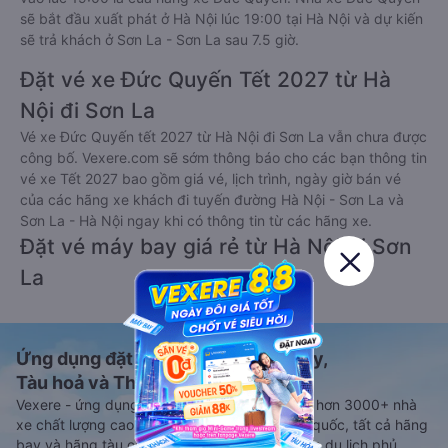
sẽ bắt đầu xuất phát ở Hà Nội lúc 19:00 tại Hà Nội và dự kiến
sẽ trả khách ở Sơn La - Sơn La sau 7.5 giờ.
Đặt vé xe Đức Quyến Tết 2027 từ Hà
Nội đi Sơn La
Vé xe Đức Quyến tết 2027 từ Hà Nội đi Sơn La vẫn chưa được
công bố. Vexere.com sẽ sớm thông báo cho các bạn thông tin
vé xe Tết 2027 bao gồm giá vé, lịch trình, ngày giờ bán vé
của các hãng xe khách đi tuyến đường Hà Nội - Sơn La và
Sơn La - Hà Nội ngay khi có thông tin từ các hãng xe.
Đặt vé máy bay giá rẻ từ Hà Nội đi Sơn
La
Ứng dụng đặt vé Xe khách, Máy bay,
Tàu hoả và Thuê xe
Vexere - ứng dụng đặt vé đa phương tiện với hơn 3000+ nhà
xe chất lượng cao, 5000+ tuyến đường toàn quốc, tất cả hãng
bay và hãng tàu cùng dịch vụ thuê xe máy, xe du lịch phủ