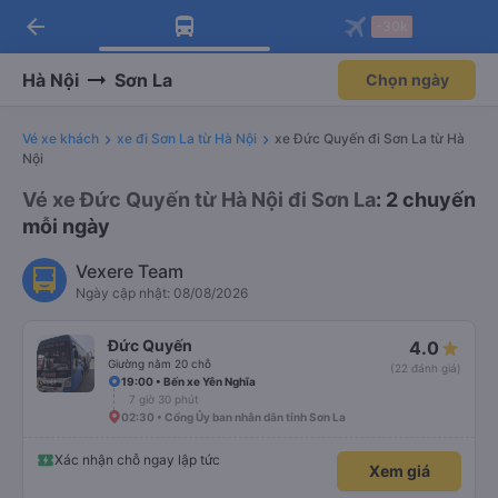
arrow_back
Tải app Vexere ngay!
Tải app Vexere
-30k
Mở app
Mở app
Nhận ưu đãi thành viên độc
-30k/ghế khi đặt vé máy bay qua
quyền
app
Hà Nội
Sơn La
Chọn ngày
Vé xe khách
xe đi Sơn La từ Hà Nội
xe Đức Quyến đi Sơn La từ Hà
Nội
Vé xe Đức Quyến từ Hà Nội đi Sơn La
: 2 chuyến
mỗi ngày
Vexere Team
Ngày cập nhật: 08/08/2026
Đức Quyến
4.0
Giường nằm 20 chỗ
(22 đánh giá)
19:00 • Bến xe Yên Nghĩa
7 giờ 30 phút
02:30 • Cổng Ủy ban nhân dân tỉnh Sơn La
Xác nhận chỗ ngay lập tức
Xem giá